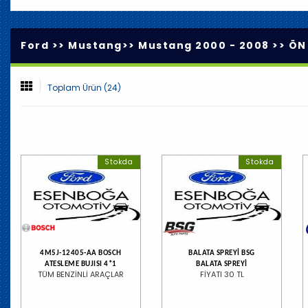
Ford >>
Mustang
>>
Mustang 2000 - 2008
>>
ÖN
Toplam Ürün (24)
Stokda
Stokda
4M5J-12405-AA BOSCH
BALATA SPREYİ BSG
ATESLEME BUJISI 4*1
BALATA SPREYİ
TÜM BENZİNLİ ARAÇLAR
FİYATI 30 TL