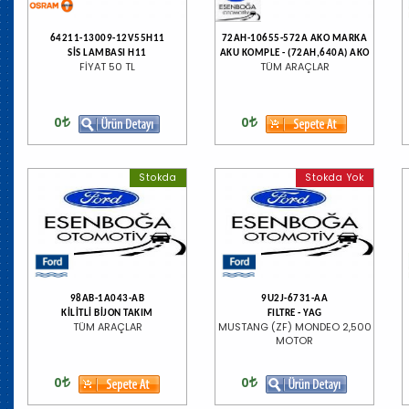
64211-13009-12V55H11
72AH-10655-572A AKO MARKA
SİS LAMBASI H11
AKU KOMPLE - (72AH,640A) AKO
FİYAT 50 TL
TÜM ARAÇLAR
0
0
Stokda
Stokda Yok
98AB-1A043-AB
9U2J-6731-AA
KİLİTLİ BİJON TAKIM
FILTRE - YAG
TÜM ARAÇLAR
MUSTANG (ZF) MONDEO 2,500
MOTOR
0
0