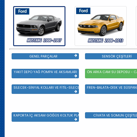
GENEL PARÇALAR
SENSÖR ÇEŞİTLERİ
YAKIT DEPO YAĞ POMPA VE AKSAMLARI
ÖN ARKA CAM SU DEPOSU - CA
SİLECEK-SİNYAL KOLLARI VE FİTİL-SİLECEK ÇEŞİTLERİ
FREN-BALATA-DİSK VE SÜSPA
KAPORTA İÇ AKSAM GÖĞÜS KOLTUK PLASTİK VE SAC AKSAM
CİVATA VE SOMUN ÇEŞİTLE