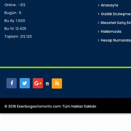
Online : -312
Anasayfa
Bugün :
5
Gizlilik Sözleşme
Bu Ay :
1.500
Mesafeli Satış S
Bu Yıl :
12.425
Hakkımızda
Toplam :
212.120
Hesap Numarala
© 2016 Esenbogaotomotiv.com Tüm Hakları Saklıdır.