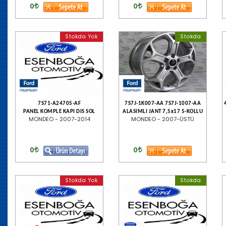
0
0
Stokda Yok
Stokda
7S71-A24705-AF
7S7J-1K007-AA 7S7J-1007-AA
PANEL KOMPLE KAPI DIS SOL
ALASIMLI JANT 7,5x17 5-KOLLU
MONDEO - 2007-2014
MONDEO - 2007-ÜSTÜ
0
0
Stokda Yok
Stokda