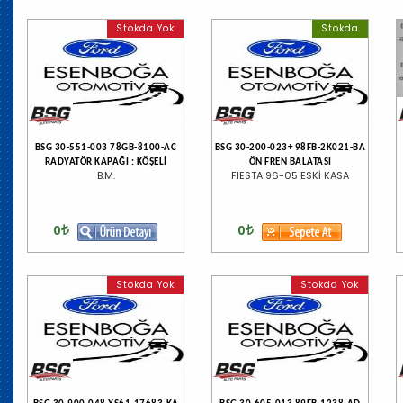
Stokda Yok
Stokda
BSG 30-551-003 78GB-8100-AC
BSG 30-200-023+ 98FB-2K021-BA
RADYATÖR KAPAĞI : KÖŞELİ
ÖN FREN BALATASI
B.M.
FIESTA 96-05 ESKİ KASA
0
0
Stokda Yok
Stokda Yok