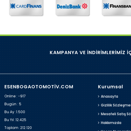
KAMPANYA VE İNDİRİMLERİMİZ İ
ESENBOGAOTOMOTİV.COM
Kurumsal
Online : -917
Anasayfa
Bugün :
5
Gizlilik Sözleşme
Bu Ay :
1.500
Mesafeli Satış S
Bu Yıl :
12.425
Hakkımızda
Toplam :
212.120