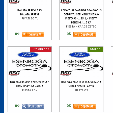
BALATA SPREYİ BSG
96FX-7L596-AB BSG 30-400-013
BALATA SPREYİ
DEBRİYAJ SETİ - BİLYASIZ KA-
FİYATI 30 TL
FİESTA96- 1,25 1,4 FIESTA
BENZİNLİ 1,6 KA
FIESTA - KA 1.25 ZETEC
0
0
Stokda Yok
Stokda
BSG 30-730-030 96FB-2282-AC
BSG 30-700-312+2S61-5484-DA
FREN HORTUM - ARKA
VİRAJ DEMİR LASTİK
FIESTA 96-
FIESTA 02
0
0