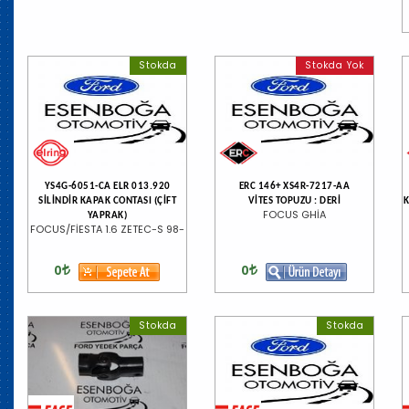
Stokda
Stokda Yok
YS4G-6051-CA ELR 013.920
ERC 146+ XS4R-7217-AA
SİLİNDİR KAPAK CONTASI (ÇİFT
VİTES TOPUZU : DERİ
K
FOCUS GHİA
YAPRAK)
FOCUS/FİESTA 1.6 ZETEC-S 98-
0
0
Stokda
Stokda