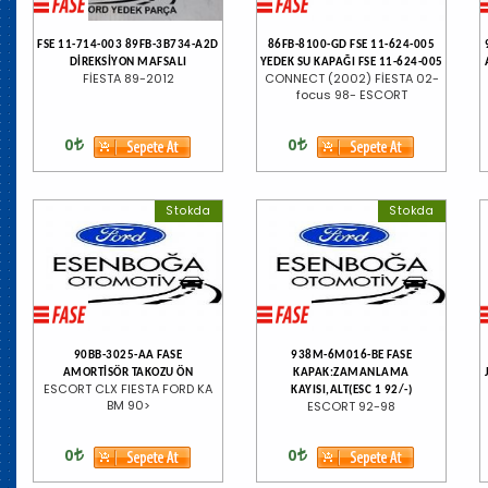
FSE 11-714-003 89FB-3B734-A2D
86FB-8100-GD FSE 11-624-005
DİREKSİYON MAFSALI
YEDEK SU KAPAĞI FSE 11-624-005
FİESTA 89-2012
CONNECT (2002) FİESTA 02-
focus 98- ESCORT
0
0
Stokda
Stokda
90BB-3025-AA FASE
938M-6M016-BE FASE
AMORTİSÖR TAKOZU ÖN
KAPAK:ZAMANLAMA
ESCORT CLX FIESTA FORD KA
KAYISI,ALT(ESC 1 92/-)
BM 90>
ESCORT 92-98
0
0