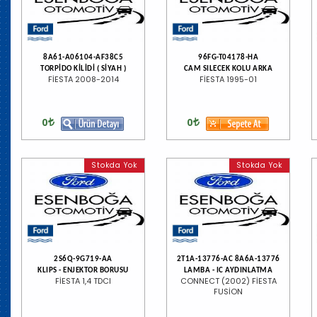
8A61-A06104-AF38C5
96FG-T04178-HA
TORPİDO KİLİDİ ( SİYAH )
CAM SILECEK KOLU ARKA
FİESTA 2008-2014
FİESTA 1995-01
0
0
Stokda Yok
Stokda Yok
2S6Q-9G719-AA
2T1A-13776-AC 8A6A-13776
KLIPS - ENJEKTOR BORUSU
LAMBA - IC AYDINLATMA
FİESTA 1,4 TDCI
CONNECT (2002) FİESTA
FUSİON