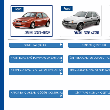
GENEL PARÇALAR
SENSÖR ÇEŞİTLERİ
YAKIT DEPO YAĞ POMPA VE AKSAMLARI
ÖN ARKA CAM SU DEPOSU - CA
SİLECEK-SİNYAL KOLLARI VE FİTİL-SİLECEK ÇEŞİTLERİ
FREN-BALATA-DİSK VE SÜSPA
KAPORTA İÇ AKSAM GÖĞÜS KOLTUK PLASTİK VE SAC AKSAM
CİVATA VE SOMUN ÇEŞİTLE