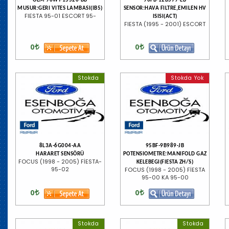
OEM 96WT-15520-BB
96FB-12B579-EB
MUSUR:GERI VITES LAMBASI(IB5)
SENSOR:HAVA FILTRE,EMILEN HV
FIESTA 95-01 ESCORT 95-
ISISI(ACT)
FIESTA (1995 - 2001) ESCORT
0
0
Stokda
Stokda Yok
8L3A-6G004-AA
95BF-9B989-JB
HARARET SENSÖRÜ
POTENSIOMETRE:MANIFOLD GAZ
FOCUS (1998 - 2005) FİESTA-
KELEBEGI(FIESTA ZH/S)
95-02
FOCUS (1998 - 2005) FİESTA
95-00 KA 95-00
0
0
Stokda
Stokda