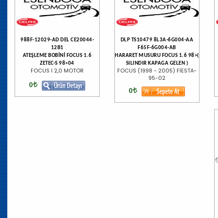
988F-12029-AD DEL CE20044-
DLP TS10479 8L3A-6G004-AA
12B1
F65F-6G004-AB
ATEŞLEME BOBİNİ FOCUS 1.6
HARARET MUSURU FOCUS 1.6 98>(
ZETEC-S 98>04
SILINDIR KAPAGA GELEN )
FOCUS I 2,0 MOTOR
FOCUS (1998 - 2005) FİESTA-
95-02
0
0