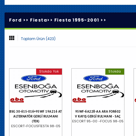
Ford >>
Fiesta
>>
Fiesta 1995-2001
>>
Toplam Ürün (423)
Stokda Yok
Stokda
BSG 30-615-016+95WF 19A216 AT
95WF-6A228-AA ARA FOR602
ALTERNATÖR GERGİ RULMANI
V KAYIŞ GERGİ RULMANI - SAÇ
ESCORT 95-00 -FOCUS 98-05
(TEK)
ESCORT-FOCUSFİESTA 98-05