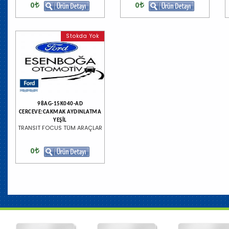
0
0
Stokda Yok
98AG-15K040-AD
CERCEVE:CAKMAK AYDINLATMA
YEŞİL
TRANSIT FOCUS TÜM ARAÇLAR
0