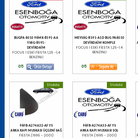
BUGPA 6010 96MX-8591-AA
MEYS6G-8591-A1D BUG PA6010
YS6G-8591-
DEVİRDAİM KOMPLE
FOCUS I ESKİ FİESTA 1,25-1.4
DEVİRDAİM
BENZİNLİ
FOCUS 1 ESKİ FİESTA 1,25 -1,4
BENZİNLİ
0
0
Stokda
Stokda
96FB-A274A32-AF YS
96FB-A274A33-AF YS
ARKA KAPI MUSKASI ÜÇGENİ SAĞ
ARKA KAPI MUSKASI SOL
FIESTA (1995 - 2001)
FIESTA (1995 - 2001)