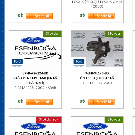
FOCUS (2004) / FOCUS CMAX
(2003)
0
0
Stokda
Stokda
89FB-A26224-BD
96FB-3K170-BD
SAĞ ARKA KAPI CAMI (KIZAĞ
ÖN AKS TAŞIYICISI SAĞ
FİESTA 1995-2001
İLE/RENKLİ)
FİESTA 1995-2002 KADAR
0
0
Stokda Yok
Stokda