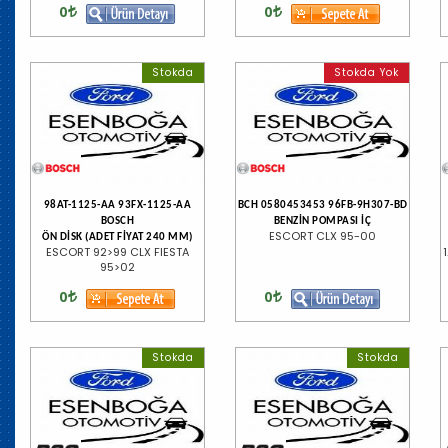
0
0
Stokda
Stokda Yok
98AT-1125-AA 93FX-1125-AA
BCH 0580453453 96FB-9H307-BD
BOSCH
BENZİN POMPASI İÇ
ESCORT CLX 95-00
ÖN DİSK (ADET FİYAT 240 MM)
ESCORT 92>99 CLX FIESTA
95>02
0
0
Stokda
Stokda