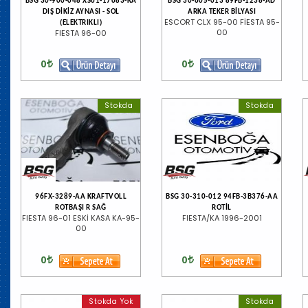
BSG 30-900-048 XS61-17683-KA
BSG 30-605-013 89FB-1238-AD
DIŞ DİKİZ AYNASI - SOL
ARKA TEKER BİLYASI
ESCORT CLX 95-00 FİESTA 95-
(ELEKTRIKLI)
00
FIESTA 96-00
0
0
Stokda
Stokda
96FX-3289-AA KRAFTVOLL
BSG 30-310-012 94FB-3B376-AA
ROTBAŞI R SAĞ
ROTİL
FIESTA 96-01 ESKİ KASA KA-95-
FIESTA/KA 1996-2001
00
0
0
Stokda Yok
Stokda