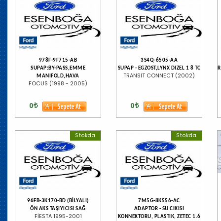
978F-9F715-AB
3S4Q-6505-AA
SUPAP:BY-PASS,EMME
SUPAP - EGZOST,LYNX DIZEL 1 8 TC
R
TRANSIT CONNECT (2002)
MANIFOLD,HAVA
FOCUS (1998 - 2005)
0
0
Stokda
Stokda
96FB-3K170-BD (BİLYALI)
7M5G-8K556-AC
ÖN AKS TAŞIYICISI SAĞ
ADAPTOR - SU CIKISI
FİESTA 1995-2001
KONNEKTORU, PLASTIK, ZETEC 1.6