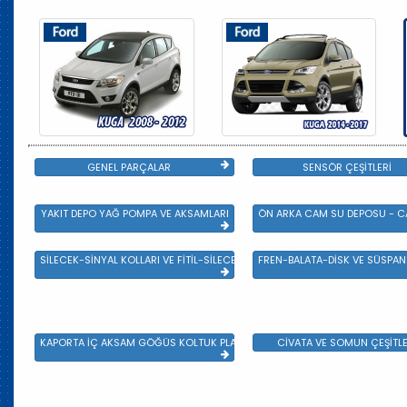
GENEL PARÇALAR
SENSÖR ÇEŞİTLERİ
YAKIT DEPO YAĞ POMPA VE AKSAMLARI
ÖN ARKA CAM SU DEPOSU - CA
SİLECEK-SİNYAL KOLLARI VE FİTİL-SİLECEK ÇEŞİTLERİ
FREN-BALATA-DİSK VE SÜSPA
KAPORTA İÇ AKSAM GÖĞÜS KOLTUK PLASTİK VE SAC AKSAM
CİVATA VE SOMUN ÇEŞİTLE