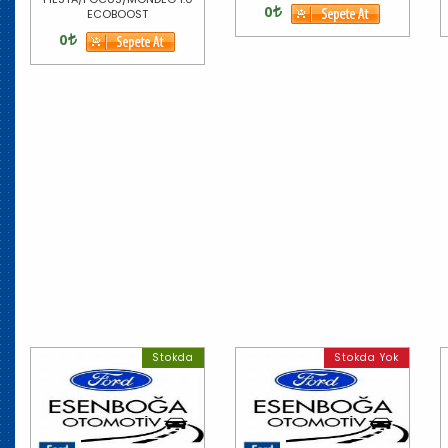
0
ECOBOOST
0
Stokda
Stokda Yok