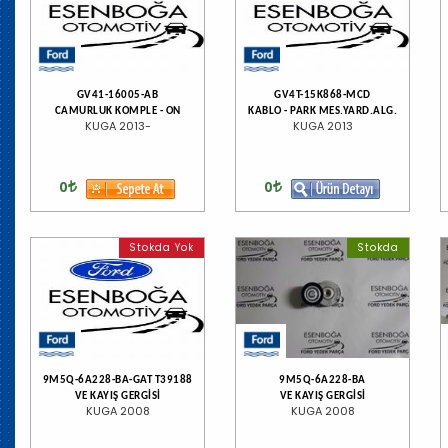
GV41-16005-AB
GV4T-15K868-MCD
CAMURLUK KOMPLE - ON
KABLO - PARK MES.YARD.ALG.
KUGA 2013-
KUGA 2013
0
0
Stokda Yok
Stokda
9M5Q-6A228-BA-GAT T39188
9M5Q-6A228-BA
VE KAYIŞ GERGİSİ
VE KAYIŞ GERGİSİ
KUGA 2008
KUGA 2008