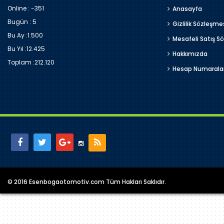
Online : -351
Anasayfa
Bugün :
5
Gizlilik Sözleşme
Bu Ay :
1.500
Mesafeli Satış S
Bu Yıl :
12.425
Hakkımızda
Toplam :
212.120
Hesap Numarala
© 2016 Esenbogaotomotiv.com Tüm Hakları Saklıdır.