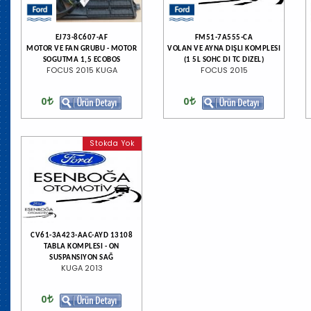
EJ73-8C607-AF
FM51-7A555-CA
MOTOR VE FAN GRUBU - MOTOR
VOLAN VE AYNA DIŞLI KOMPLESI
SOGUTMA 1,5 ECOBOS
(1 5L SOHC DI TC DIZEL)
FOCUS 2015 KUGA
FOCUS 2015
0
0
Stokda Yok
CV61-3A423-AAC-AYD 13108
TABLA KOMPLESI - ON
SUSPANSIYON SAĞ
KUGA 2013
0