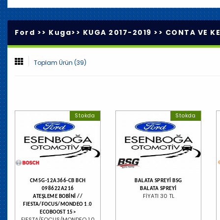
Ford >>
Kuga
>>
KUGA 2017-2019
>>
CONTA VE KE
Toplam Ürün (39)
Stokda
Stokda
CM5G-12A366-CB BCH
BALATA SPREYİ BSG
098622A216
BALATA SPREYİ
FİYATI 30 TL
ATEŞLEME BOBİNİ //
FIESTA/FOCUS/MONDEO 1.0
ECOBOOST 15>
FIESTA/FOCUS/MONDEO 1.0