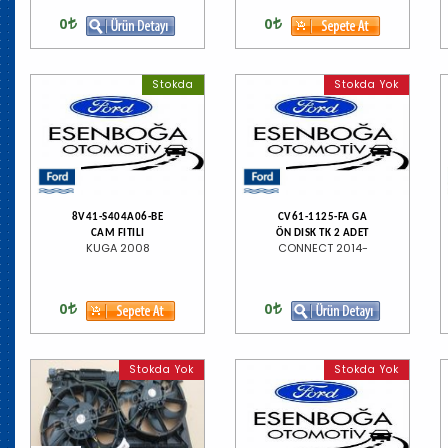
0
0
Stokda
Stokda Yok
8V41-S404A06-BE
CV61-1125-FA GA
CAM FITILI
ÖN DISK TK 2 ADET
KUGA 2008
CONNECT 2014-
0
0
Stokda Yok
Stokda Yok