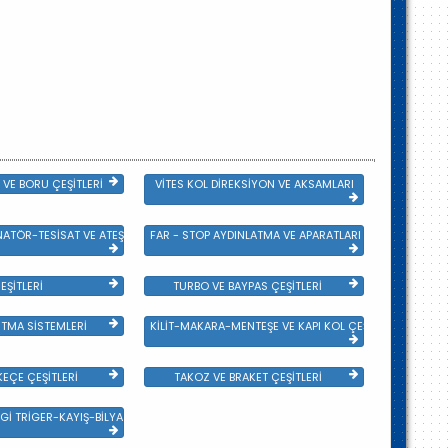
VE BORU ÇEŞİTLERİ
VİTES KOL DİREKSİYON VE AKSAMLARI
NATÖR-TESİSAT VE ATEŞLEME GRB
FAR - STOP AYDINLATMA VE APARATLARI
EŞİTLERİ
TURBO VE BAYPAS ÇEŞİTLERİ
TMA SİSTEMLERİ
KİLİT-MAKARA-MENTEŞE VE KAPI KOL ÇEŞİTLERİ
EÇE ÇEŞİTLERİ
TAKOZ VE BRAKET ÇEŞİTLERİ
Gİ TRİGER-KAYIŞ-BİLYA VE DEVİRDAİM