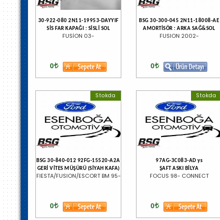
30-922-080 2N11-19953-DAYYIF
BSG 30-300-045 2N11-18008-AE
SİS FAR KAPAĞI : SİSLİ SOL
AMORTİSÖR : ARKA SAĞ&SOL
FUSİON 03-
FUSION 2002-
0
0
Stokda
Stokda
BSG 30-840-012 92FG-15520-A2A
97AG-3C083-AD ys
GERİ VİTES MÜŞÜRÜ (SİYAH KAFA)
ŞAFT ASKI BİLYA
FIESTA/FUSION/ESCORT BM 95-
FOCUS 98- CONNECT
0
0