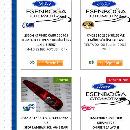
2S6G-9K478-BD CABU 330705
CM29110 2S61-3K155-AE
TERMOSTAT YUVASI : BENZİNLİ 02>
AMÖRTİSÖR ÜST TABLASI
FIESTA 02-08 Fusion 2002-
1,4-1,6 BENZ
2010
1.4-1.6 ZETEC FOCUS II 04-
0
0
Stokda
Stokda Yok
6S61-13A603-AG DPO 431-1966L-
TAM-T2K021-FSTL DUR
UE
DBP241394
STOP LAMBASI SOL >06 5 KAPI
ÖN FREN BALATASI