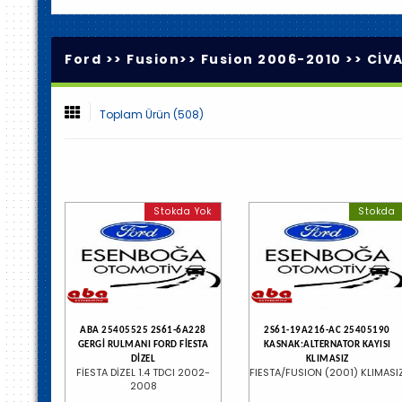
Ford >>
Fusion
>>
Fusion 2006-2010
>>
CİVA
Toplam Ürün (508)
Stokda Yok
Stokda
ABA 25405525 2S61-6A228
2S61-19A216-AC 25405190
GERGİ RULMANI FORD FİESTA
KASNAK:ALTERNATOR KAYISI
DİZEL
KLIMASIZ
FİESTA DİZEL 1.4 TDCI 2002-
FIESTA/FUSION (2001) KLIMASI
2008