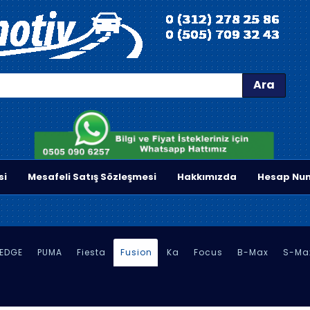
Ara
si
Mesafeli Satış Sözleşmesi
Hakkımızda
Hesap Num
EDGE
PUMA
Fiesta
Fusion
Ka
Focus
B-Max
S-Ma