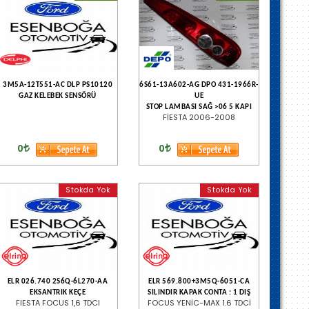
3M5A-12T551-AC DLP PS10120
6S61-13A602-AG DPO 431-1966R-
GAZ KELEBEK SENSÖRÜ
UE
STOP LAMBASI SAĞ >06 5 KAPI
FİESTA 2006-2008
0
0
Stokda Yok
Stokda Yok
ELR 026.740 2S6Q-6L270-AA
ELR 569.800+3M5Q-6051-CA
EKSANTRIK KEÇE
SILINDIR KAPAK CONTA : 1 DIŞ
FIESTA FOCUS 1,6 TDCI
FOCUS YENİC-MAX 1.6 TDCİ