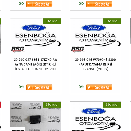
0
0
Stokda
Stokda
30-910-027 6S61-17K740-AA
30-995-046 W709046-S300
AYNA CAMI SAĞ ELEKTİRİKLİ
KAPUT DAYAMA KLİPSİ
FİESTA -FUSİON 2002-2010
TRANSIT (2006)
0
0
Stokda
Stokda