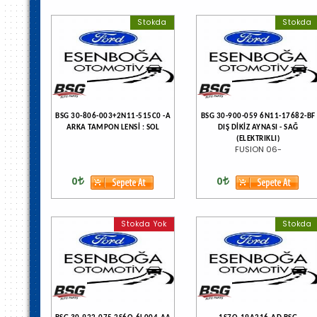
Stokda
Stokda
BSG 30-806-003+2N11-515C0 -A
BSG 30-900-059 6N11-17682-BF
ARKA TAMPON LENSİ : SOL
DIŞ DİKİZ AYNASI - SAĞ
(ELEKTRIKLI)
FUSION 06-
0
0
Stokda Yok
Stokda