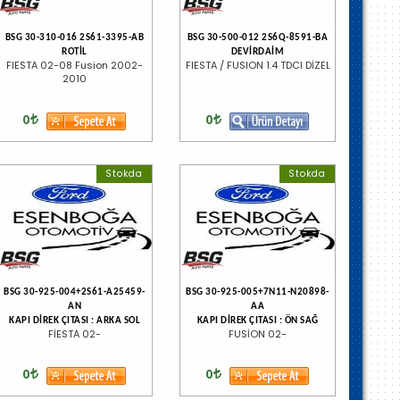
BSG 30-310-016 2S61-3395-AB
BSG 30-500-012 2S6Q-8591-BA
ROTİL
DEVİRDAİM
FIESTA 02-08 Fusion 2002-
FIESTA / FUSION 1.4 TDCI DİZEL
2010
0
0
Stokda
Stokda
BSG 30-925-004+2S61-A25459-
BSG 30-925-005+7N11-N20898-
AN
AA
KAPI DİREK ÇITASI : ARKA SOL
KAPI DİREK ÇITASI : ÖN SAĞ
FİESTA 02-
FUSİON 02-
0
0