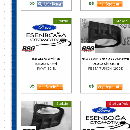
0
0
Stokda
Stokda
BALATA SPREYİ BSG
30-922-081 2N11-19952-DAYYIF
BALATA SPREYİ
IZGARA SİSFARLI R
FİYATI 30 TL
FIESTA/FUSION (2001)
0
0
Stokda
Stokda Yok