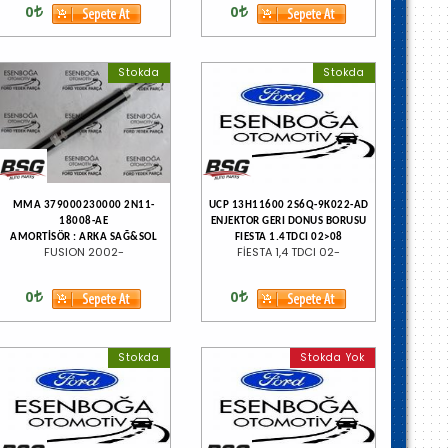
0
0
Stokda
Stokda
MMA 379000230000 2N11-
UCP 13H11600 2S6Q-9K022-AD
18008-AE
ENJEKTOR GERI DONUS BORUSU
AMORTİSÖR : ARKA SAĞ&SOL
FIESTA 1.4TDCI 02>08
FUSION 2002-
FİESTA 1,4 TDCI 02-
0
0
Stokda
Stokda Yok