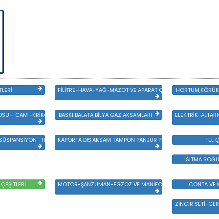
TLERİ
FİLİTRE-HAVA-YAĞ-MAZOT VE APARAT ÇEŞİTLERİ
HORTUM,KÖRÜK 
SU - CAM -KRİKO VE AYNA ÇEŞİTLER
BASKI BALATA BİLYA GAZ AKSAMLARI
ELEKTRİK-ALTAR
 SÜSPANSİYON -TEKER ÖN-ARKA TAKIM VE YÜRÜYEN AKSAMLAR
KAPORTA DIŞ AKSAM TAMPON PANJUR PLASTİK VE SAC AKSAM
TEL Ç
ISITMA SOĞU
ÇEŞİTLERİ
MOTOR-ŞANZUMAN-EGZOZ VE MANİFOLD
CONTA VE K
ZİNCİR SETİ-GER