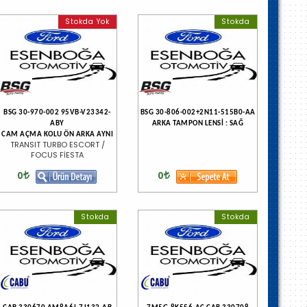
Stokda Yok
Stokda
BSG 30-970-002 95VB-V23342-
BSG 30-806-002+2N11-515B0-AA
ABY
ARKA TAMPON LENSİ : SAĞ
CAM AÇMA KOLU ÖN ARKA AYNI
TRANSIT TURBO ESCORT /
FOCUS FİESTA
0
0
Stokda
Stokda