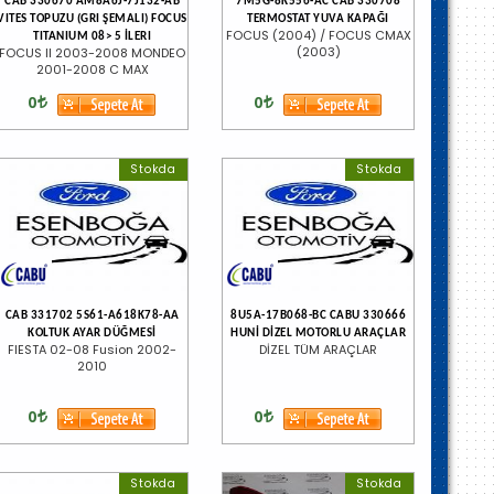
CAB 330670 AM8A6J-7J132-AB
7M5G-8K556-AC CAB 330708
VITES TOPUZU (GRI ŞEMALI) FOCUS
TERMOSTAT YUVA KAPAĞI
FOCUS (2004) / FOCUS CMAX
TITANIUM 08> 5 İLERI
(2003)
FOCUS II 2003-2008 MONDEO
2001-2008 C MAX
0
0
Stokda
Stokda
CAB 331702 5S61-A618K78-AA
8U5A-17B068-BC CABU 330666
KOLTUK AYAR DÜĞMESİ
HUNİ DİZEL MOTORLU ARAÇLAR
FIESTA 02-08 Fusion 2002-
DİZEL TÜM ARAÇLAR
2010
0
0
Stokda
Stokda