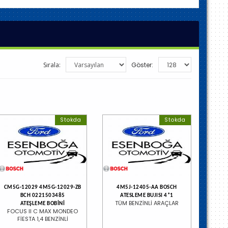
Sırala:
Göster:
Stokda
Stokda
CM5G-12029 4M5G-12029-ZB
4M5J-12405-AA BOSCH
BCH 0221503485
ATESLEME BUJISI 4*1
TÜM BENZİNLİ ARAÇLAR
ATEŞLEME BOBİNİ
FOCUS II C MAX MONDEO
FİESTA 1,4 BENZİNLİ