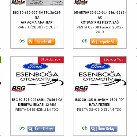
BSG 30-860-007 4M5T-13A024-
08-08709 30-310-014 2S6J-3289-
GA
AC
FAR AÇMA ANAHTARI
ROTBAŞI R 02 FİESTA SAĞ
TRANSIT (2006) FOCUS II
FIESTA 02-08 Fusion 2002-
2010
0
0
Stokda Yok
Stokda Yok
BSG 30-625-002+2S61-7A564-CA
BSG 30-135-010+TAM-9601-FDF
DEBRİYAJ BİLYASI 12 MM
HAVA FİLTRESİ
FİESTA 1,4 BENZİNLİ 1,4 TDCI
FIESTA 02-08 DİZEL 1,4 TDCI
0
0