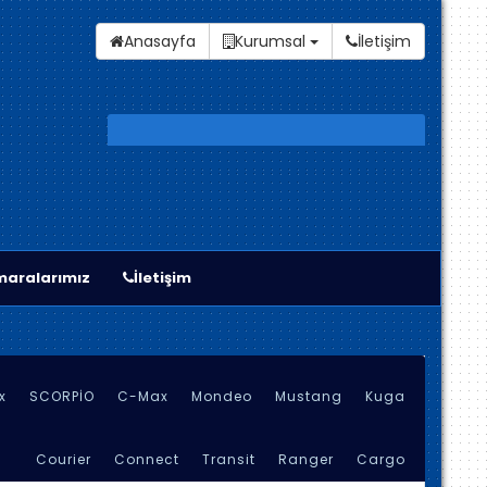
Anasayfa
Kurumsal
İletişim
aralarımız
İletişim
x
SCORPİO
C-Max
Mondeo
Mustang
Kuga
Courier
Connect
Transit
Ranger
Cargo