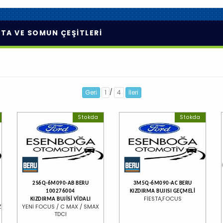
TA VE SOMUN ÇEŞİTLERİ
/
Geri
1
4
İleri
Stokda
Stokda
2S6Q-6M090-AB BERU
3M5Q-6M090-AC BERU
100276004
KIZDIRMA BUJISI GEÇMELİ
FİESTA,FOCUS
KIZDIRMA BUJİSİ VİDALI
Z
YENİ FOCUS / C MAX / SMAX
TDCI