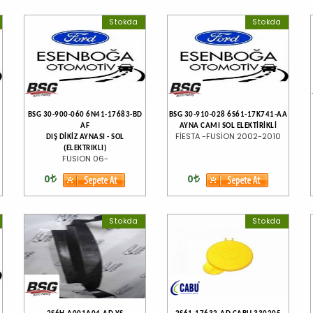
Stokda
Stokda
BSG 30-900-060 6N41-17683-BD
BSG 30-910-028 6S61-17K741-AA
AF
AYNA CAMI SOL ELEKTİRİKLİ
FİESTA -FUSİON 2002-2010
DIŞ DİKİZ AYNASI - SOL
(ELEKTRIKLI)
FUSION 06-
0
0
Stokda
Stokda