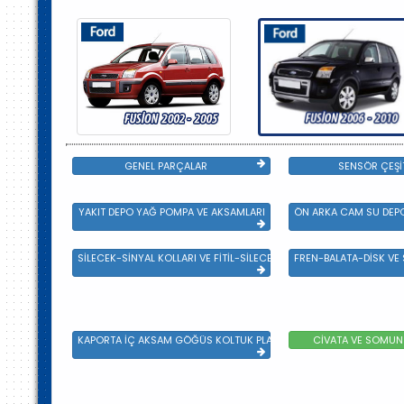
GENEL PARÇALAR
SENSÖR ÇEŞİ
YAKIT DEPO YAĞ POMPA VE AKSAMLARI
ÖN ARKA CAM SU DEPO
SİLECEK-SİNYAL KOLLARI VE FİTİL-SİLECEK ÇEŞİTLERİ
FREN-BALATA-DİSK VE
KAPORTA İÇ AKSAM GÖĞÜS KOLTUK PLASTİK VE SAC AKSAM
CİVATA VE SOMUN 