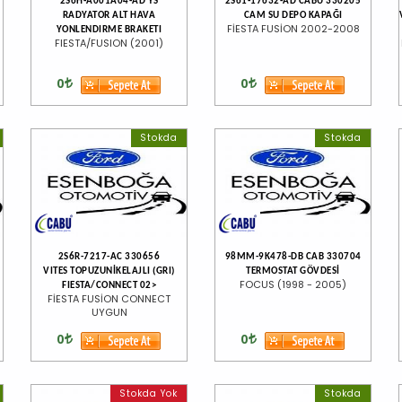
2S6H-A001A04-AD YS
2S61-17632-AD CABU 330205
RADYATOR ALT HAVA
CAM SU DEPO KAPAĞI
FİESTA FUSİON 2002-2008
YONLENDIRME BRAKETI
FIESTA/FUSION (2001)
0
0
Stokda
Stokda
2S6R-7217-AC 330656
98MM-9K478-DB CAB 330704
VITES TOPUZUNİKELAJLI (GRI)
TERMOSTAT GÖVDESİ
FOCUS (1998 - 2005)
FIESTA/CONNECT 02>
FİESTA FUSİON CONNECT
UYGUN
0
0
Stokda Yok
Stokda