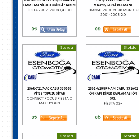
BSG 30-922-075 2S6Q-6L004-AA
1S7Q-19A216-AD BSG
EMME MANİFOLD ORİNGİ : TAKIM
V KAYIŞ GERGİ RULMANI
FİESTA 2002-2008 1,4 TDCI
TRANSIT 2001-2008 MONDEO
2001-2008 2.0
0
0
Stokda
Stokda
2S6R-7217-AC CABU 330655
2S61-A20899-AM CABU 331602
VİTES TOPUZU SİYAH
ÖN KAPI DİREK KAPLAMASI ÖN
CONNECT FOCUS FİESTA C
SOL
MAX UYGUN
FİESTA 02-
0
0
Stokda
Stokda