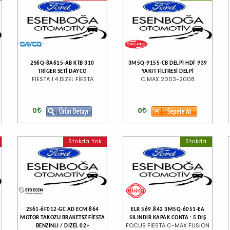
2S6Q-8A615-AB KTB 310
3M5Q-9155-CB DELPİ HDF 939
TRİGER SETİ DAYCO
YAKIT FİLTRESİ DELPİ
FİESTA 1.4 DİZEL FİESTA
C MAX 2003-2008
0
0
Stokda Yok
Stokda
2S61-6F012-GC AD ECM 864
ELR 569.842 3M5Q-6051-EA
MOTOR TAKOZU BRAKETSZ FİESTA
SILINDIR KAPAK CONTA : 5 DIŞ
FOCUS FİESTA C-MAX FUSİON
BENZINLI / DIZEL 02>