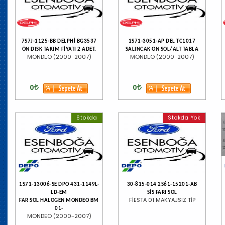
7S7J-1125-BB DELPHİ BG3537
1S71-3051-AP DEL TC1017
ÖN DISK TAKIM FİYATI 2 ADET.
SALINCAK ÖN SOL/ALT TABLA
MONDEO (2000-2007)
MONDEO (2000-2007)
0
0
Stokda
Stokda Yok
1S71-13006-SE DPO 431-1149L-
30-815-014 2S61-15201-AB
LD-EM
SİS FARI SOL
FİESTA 01 MAKYAJSIZ TİP
FAR SOL HALOGEN MONDEO BM
01-
MONDEO (2000-2007)