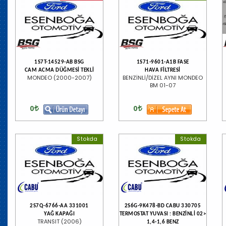
1S7T-14529-AB BSG
1S71-9601-A1B FASE
CAM ACMA DÜĞMESİ TEKLİ
HAVA FİLTRESİ
MONDEO (2000-2007)
BENZİNLİ/DİZEL AYNI MONDEO
BM 01-07
0
0
Stokda
Stokda
2S7Q-6766-AA 331001
2S6G-9K478-BD CABU 330705
YAĞ KAPAĞI
TERMOSTAT YUVASI : BENZİNLİ 02>
TRANSIT (2006)
1,4-1,6 BENZ