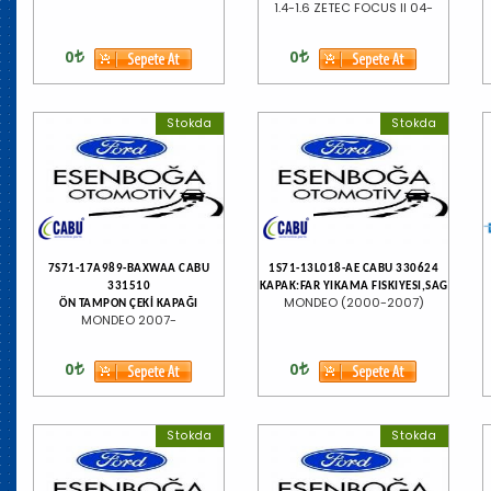
1.4-1.6 ZETEC FOCUS II 04-
0
0
Stokda
Stokda
7S71-17A989-BAXWAA CABU
1S71-13L018-AE CABU 330624
331510
KAPAK:FAR YIKAMA FISKIYESI,SAG
MONDEO (2000-2007)
ÖN TAMPON ÇEKİ KAPAĞI
MONDEO 2007-
0
0
Stokda
Stokda