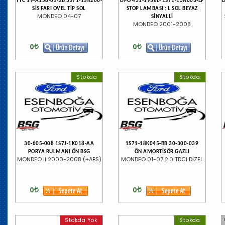
TYC 19-A158-05-2B 3S71-15K206-
DPO 431-1938L- 1S71-13A603-EF
SİS FARI OVEL TİP SOL
STOP LAMBASI : L SOL BEYAZ
MONDEO 04-07
SİNYALLİ
MONDEO 2001-2008
0
0
Stokda
Stokda
30-605-008 1S7J-1K018-AA
1S71-18K045-BB 30-300-039
PORYA RULMANI ÖN BSG
ÖN AMORTİSÖR GAZLI
MONDEO II 2000-2008 (+ABS)
MONDEO 01-07 2.0 TDCI DİZEL
0
0
Stokda Yok
Stokda