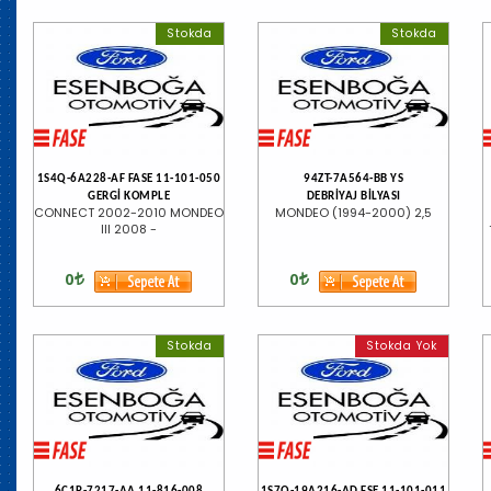
Stokda
Stokda
1S4Q-6A228-AF FASE 11-101-050
94ZT-7A564-BB YS
GERGİ KOMPLE
DEBRİYAJ BİLYASI
CONNECT 2002-2010 MONDEO
MONDEO (1994-2000) 2,5
III 2008 -
0
0
Stokda
Stokda Yok