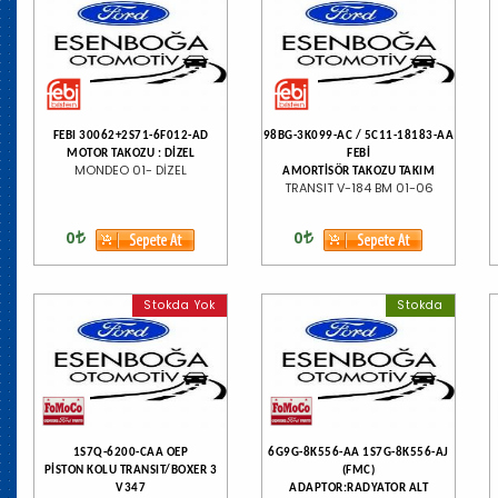
FEBI 30062+2S71-6F012-AD
98BG-3K099-AC / 5C11-18183-AA
MOTOR TAKOZU : DİZEL
FEBİ
MONDEO 01- DİZEL
AMORTİSÖR TAKOZU TAKIM
TRANSIT V-184 BM 01-06
0
0
Stokda Yok
Stokda
1S7Q-6200-CAA OEP
6G9G-8K556-AA 1S7G-8K556-AJ
PİSTON KOLU TRANSIT/BOXER 3
(FMC)
V347
ADAPTOR:RADYATOR ALT