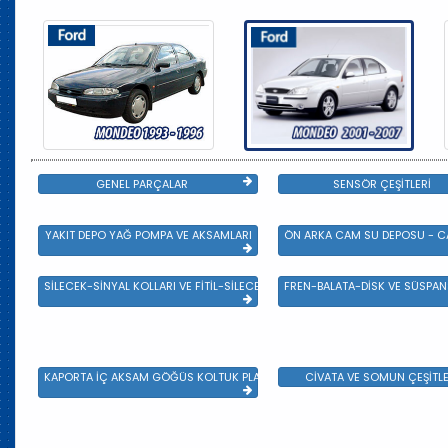
GENEL PARÇALAR
SENSÖR ÇEŞİTLERİ
YAKIT DEPO YAĞ POMPA VE AKSAMLARI
ÖN ARKA CAM SU DEPOSU - CA
SİLECEK-SİNYAL KOLLARI VE FİTİL-SİLECEK ÇEŞİTLERİ
FREN-BALATA-DİSK VE SÜSPA
KAPORTA İÇ AKSAM GÖĞÜS KOLTUK PLASTİK VE SAC AKSAM
CİVATA VE SOMUN ÇEŞİTLE