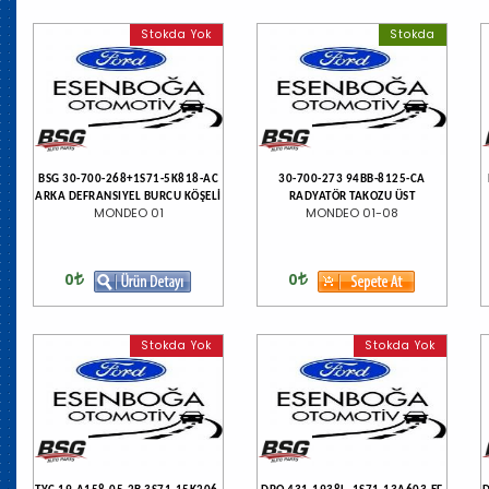
Stokda Yok
Stokda
BSG 30-700-268+1S71-5K818-AC
30-700-273 94BB-8125-CA
ARKA DEFRANSIYEL BURCU KÖŞELİ
RADYATÖR TAKOZU ÜST
MONDEO 01
MONDEO 01-08
0
0
Stokda Yok
Stokda Yok