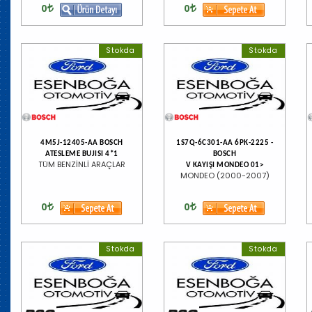
0
0
Stokda
Stokda
4M5J-12405-AA BOSCH
1S7Q-6C301-AA 6PK-2225 -
ATESLEME BUJISI 4*1
BOSCH
TÜM BENZİNLİ ARAÇLAR
V KAYIŞI MONDEO 01>
MONDEO (2000-2007)
0
0
Stokda
Stokda