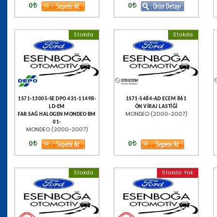
0
0
Stokda
Stokda
1S71-13005-SE DPO 431-1149R-
1S71-5484-AD ECEM 861
LD-EM
ÖN VİRAJ LASTİĞİ
MONDEO (2000-2007)
FAR SAĞ HALOGEN MONDEO BM
01-
MONDEO (2000-2007)
0
0
Stokda
Stokda Yok