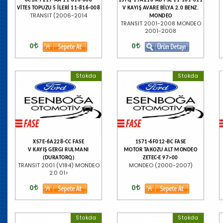
6C1R-7217-AA 11-816-008
1S7Q-19A216-AD FSE 11-101-011
VİTES TOPUZU 5 İLERİ 11-816-008
V KAYIŞ AVARE BİLYA 2.0 BENZ.
TRANSIT (2006-2014
MONDEO
TRANSIT 2001-2008 MONDEO
2001-2008
0
0
Stokda
Stokda
XS7E-6A228-CC FASE
1S71-6F012-BC FASE
V KAYIŞ GERGI RULMANI
MOTOR TAKOZU ALT MONDEO
(DURATORQ)
ZETEC-E 97>00
TRANSIT 2001 (V184) MONDEO
MONDEO (2000-2007)
2.0 01>
0
0
Stokda
Stokda