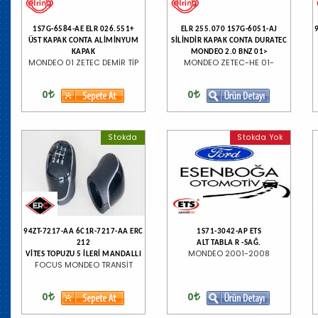
1S7G-6584-AE ELR 026.551+
ELR 255.070 1S7G-6051-AJ
ÜST KAPAK CONTA ALİMİNYUM
SİLİNDİR KAPAK CONTA DURATEC
KAPAK
MONDEO 2.0 BNZ 01>
MONDEO 01 ZETEC DEMİR TİP
MONDEO ZETEC-HE 01-
0
0
Stokda
Stokda Yok
94ZT-7217-AA 6C1R-7217-AA ERC
1S71-3042-AP ETS
212
ALT TABLA R -SAĞ.
MONDEO 2001-2008
VİTES TOPUZU 5 İLERİ MANDALLI
FOCUS MONDEO TRANSİT
0
0