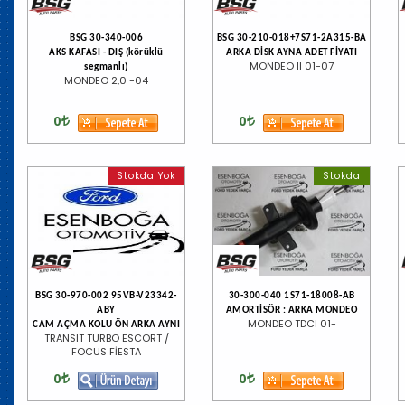
BSG 30-340-006
BSG 30-210-018+7S71-2A315-BA
AKS KAFASI - DIŞ (körüklü
ARKA DİSK AYNA ADET FİYATI
MONDEO II 01-07
segmanlı)
MONDEO 2,0 -04
0
0
Stokda Yok
Stokda
BSG 30-970-002 95VB-V23342-
30-300-040 1S71-18008-AB
ABY
AMORTİSÖR : ARKA MONDEO
MONDEO TDCI 01-
CAM AÇMA KOLU ÖN ARKA AYNI
TRANSIT TURBO ESCORT /
FOCUS FİESTA
0
0