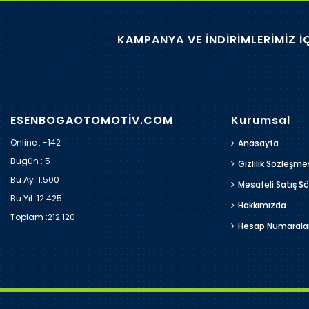
KAMPANYA VE İNDİRİMLERİMİZ İ
ESENBOGAOTOMOTİV.COM
Kurumsal
Online : -142
Anasayfa
Bugün :
5
Gizlilik Sözleşme
Bu Ay :
1.500
Mesafeli Satış S
Bu Yıl :
12.425
Hakkımızda
Toplam :
212.120
Hesap Numarala