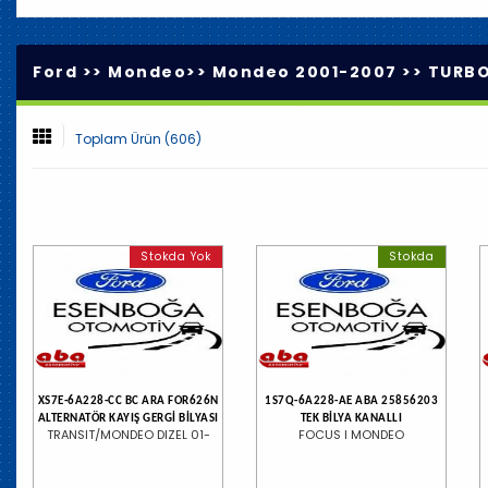
Ford >>
Mondeo
>>
Mondeo 2001-2007
>>
TURBO
Toplam Ürün (606)
Stokda Yok
Stokda
XS7E-6A228-CC BC ARA FOR626N
1S7Q-6A228-AE ABA 25856203
ALTERNATÖR KAYIŞ GERGİ BİLYASI
TEK BİLYA KANALLI
TRANSIT/MONDEO DIZEL 01-
FOCUS I MONDEO