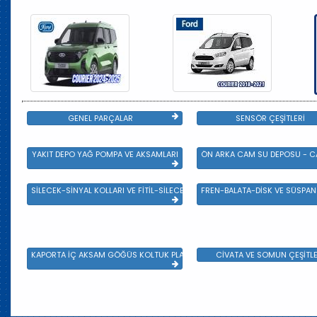
GENEL PARÇALAR
SENSÖR ÇEŞİTLERİ
YAKIT DEPO YAĞ POMPA VE AKSAMLARI
ÖN ARKA CAM SU DEPOSU - CA
SİLECEK-SİNYAL KOLLARI VE FİTİL-SİLECEK ÇEŞİTLERİ
FREN-BALATA-DİSK VE SÜSPA
KAPORTA İÇ AKSAM GÖĞÜS KOLTUK PLASTİK VE SAC AKSAM
CİVATA VE SOMUN ÇEŞİTLE