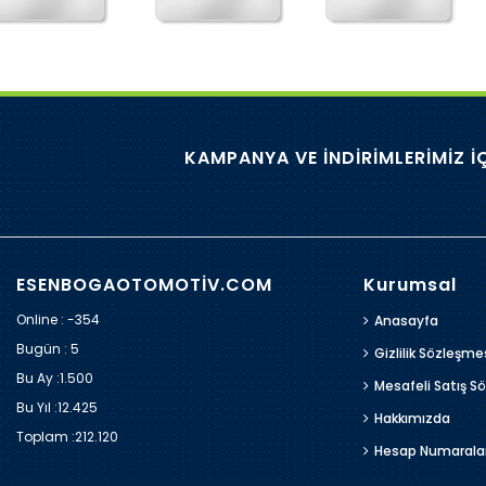
KAMPANYA VE İNDİRİMLERİMİZ İ
ESENBOGAOTOMOTİV.COM
Kurumsal
Online : -354
Anasayfa
Bugün :
5
Gizlilik Sözleşme
Bu Ay :
1.500
Mesafeli Satış S
Bu Yıl :
12.425
Hakkımızda
Toplam :
212.120
Hesap Numarala