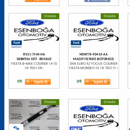
Stokda
Stokda
8V21-7540-HA
MENT76-9D410-AA
DEBRİYAJ SETİ - BİLYASIZ
MAZOT FİLTRESİ (KÜTÜKSÜZ)
FIESTA B-MAX COURIER 1.4 1.5
DV6 EURO 5/ FOCUS COURIER
1.6 TDCI 08-
FIESTA MONDEO 1.5 1.6 TDCI 11 >
0
0
Stokda
Stokda