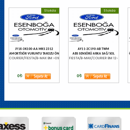
Stokda
Stokda
JY16-3K100-AA MKS 2312
AY11-2C190-AB TWM
AMORTİSÖR VURUNTU TAKOZU ÖN
ABS SENSÖRÜ ARKA SAĞ/SOL
COURİER/FİESTA/B-MAX BM >09
FIESTA/B-MAX/COURIER BM 12-
0
0