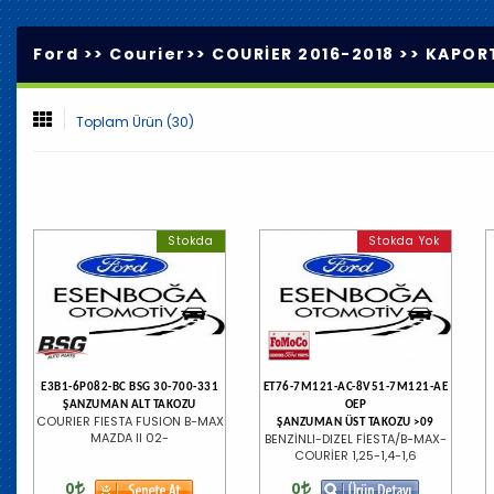
Ford >>
Courier
>>
COURİER 2016-2018
>>
KAPORT
Toplam Ürün (30)
Stokda
Stokda Yok
E3B1-6P082-BC BSG 30-700-331
ET76-7M121-AC-8V51-7M121-AE
ŞANZUMAN ALT TAKOZU
OEP
COURIER FIESTA FUSION B-MAX
ŞANZUMAN ÜST TAKOZU >09
MAZDA II 02-
BENZİNLI-DIZEL FİESTA/B-MAX-
COURİER 1,25-1,4-1,6
0
0