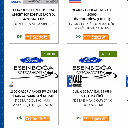
EY16-18080-CB SCH 317 394
98AB-1215-BB-AC SKF VKBC
AMORTISOR KOMPLE SAĞ/SOL
20009
AYNI GAZLI TİP
ÖN TEKER BİLYA (ABS+ 'Lİ)
FIESTA VI B-MAX COURIER 14-
FOCUS I >98 /FİESTA 02-17/B-
MAX/COURİER >14 -BM
0
0
Stokda
Stokda
2S6Q-6A339-AA-KNG TW179AM
C1B1-8005-AA KAL 353880
KENAR AY YATAK GEZİ AYI (STD)
SU RADYATÖRÜ
FIESTA/FOCUS/C-MAX-
FIESTA B MAX COURIER 1.0
COURİER 1,4-1,5-1,6 TDCI 02-
ECOBOOST 13>
0
0