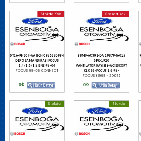
Stokda Yok
Stokda Yok
5T16-9H307-AA BCH 0986580994
98MF-6C301-DA 1987946015
DEPO SAMANDIRASI FOCUS
6PK-1920
1.4/1.6/1.8 BNZ 98>04
VANTILATOR KAYISI (+AC)ESCORT
FOCUS 98-05 CONNECT
CLX 96>FOCUS 1.6 98>
FOCUS (1998 - 2005)
0
0
Stokda
Stokda