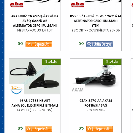
ARA FOR619N 4M5Q-6A228-BA
BSG 30-615-016+95WF 19A216 AT
AV6Q-6A228-AB
ALTERNATÖR GERGİ RULMANI
ALTERNATÖR GERGİ RULMANI
(TEK)
FIESTA-FOCUS 1,4 1,6T
ESCORT-FOCUSFİESTA 98-05
0
0
Stokda
Stokda
98AB-17683-HS ART
98AX-3270-AA AXAM
AYNA SOL ELEKTİRİKLİ ISITMALI
ROT BAŞI / SAĞ
FOCUS (1998 - 2005)
FOCUS 98-
0
0