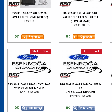
BSG 30-137-002 98AB-9600
30-971-008 XU5A-9030-BA
HAVA FİLTRESİ KOMP (ZETEC-S)
YAKIT DEPO KAPAĞI : KİLİTLİ
FOCUS
(HAVA ALMALI)
FOCUS 98-05
0
0
Stokda Yok
Stokda Yok
BSG 30-910-018 98AB-17K741-AB
BSG 30-922-069 98AB-A618K78-
AYNA CAMI SOL MANUEL
AB
FOCUS 98-05
KOLTUK AYAR DÜĞMESİ
FOCUS I 98-05
0
0