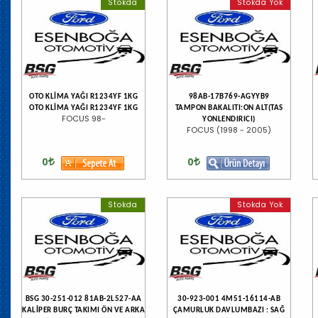
Stokda
Stokda Yok
OTO KLİMA YAĞI R1234YF 1KG
98AB-17B769-AGYYB9
OTO KLİMA YAĞI R1234YF 1KG
TAMPON BAKALITI:ON ALT(TAS
FOCUS 98-
YONLENDIRICI)
FOCUS (1998 - 2005)
0
0
Stokda
Stokda Yok
BSG 30-251-012 81AB-2L527-AA
30-923-001 4M51-16114-AB
KALİPER BURÇ TAKIMI ÖN VE ARKA
ÇAMURLUK DAVLUMBAZI : SAĞ