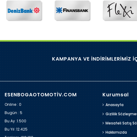
KAMPANYA VE İNDİRİMLERİMİZ İ
ESENBOGAOTOMOTİV.COM
Kurumsal
Online : 0
Anasayfa
Bugün :
5
Gizlilik Sözleşme
Bu Ay :
1.500
Mesafeli Satış S
Bu Yıl :
12.425
Hakkımızda