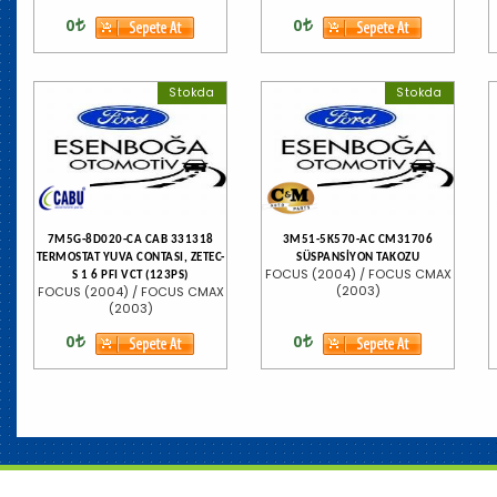
0
0
Stokda
Stokda
7M5G-8D020-CA CAB 331318
3M51-5K570-AC CM31706
TERMOSTAT YUVA CONTASI, ZETEC-
SÜSPANSİYON TAKOZU
FOCUS (2004) / FOCUS CMAX
S 1 6 PFI VCT (123PS)
(2003)
FOCUS (2004) / FOCUS CMAX
(2003)
0
0