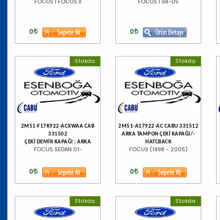
FOCUS I FOCUS II
FOCUS I 98-05
0
0
Stokda
Stokda
2M51-F17K922-ACXWAA CAB
2M51-A17922-AC CABU 331512
331502
ARKA TAMPON ÇEKİ KAPAĞI/-
ÇEKİ DEMİR KAPAĞI : ARKA
HATCBACK
FOCUS SEDAN 01-
FOCUS (1998 - 2005)
0
0
Stokda
Stokda