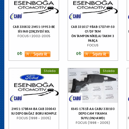
CAB 330632 2M51-19953-BE
CAB 331617 98AB-17D749-50
SİS FAR ÇERÇEVESİ SOL
CF/DF TKM
FOCUS I 2002-2005
ÖN TAMPON NİKELAJ TAKIM 3
PARÇA
FOCUS
0
0
Stokda
Stokda
2M51-17B644-BA CAB 330643
6S45-17618-AA CABU 330103
SU DEPO BAĞAZ :BORU KOMPLE
DEPO:CAM YIKAMA
FOCUS (1998 - 2005)
SUYU,ON(+AWD)
FOCUS (1998 - 2005)