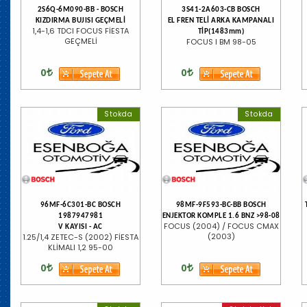
2S6Q-6M090-BB - BOSCH
3S41-2A603-CB BOSCH
KIZDIRMA BUJISI GEÇMELİ
EL FREN TELİ ARKA KAMPANALI
1,4-1,6 TDCI FOCUS FİESTA
TİP(1483mm)
GEÇMELİ
FOCUS I BM 98-05
0
0
Stokda
Stokda
96MF-6C301-BC BOSCH
98MF-9F593-BC-BB BOSCH
1987947981
ENJEKTOR KOMPLE 1.6 BNZ >98-08
FOCUS (2004) / FOCUS CMAX
V KAYISI - AC
(2003)
1.25/1,4 ZETEC-S (2002) FİESTA
KLİMALI 1,2 95-00
0
0