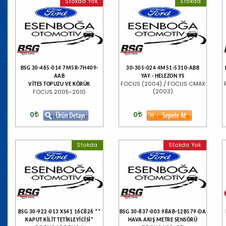
Stokda Yok
Stokda
BSG 30-465-014 7M5R-7H409-
30-305-024 4M51-5310-ABB
AAB
YAY - HELEZON YS
FOCUS (2004) / FOCUS CMAX
VİTES TOPUZU VE KÖRÜK
(2003)
FOCUS 2005-2010
0
0
Stokda
Stokda Yok
BSG 30-922-013 XS41 16C826 **
BSG 30-837-003 98AB-12B579-DA
KAPUT KİLİT TETİKLEYİCİSİ*
HAVA AKIŞ METRE SENSÖRÜ