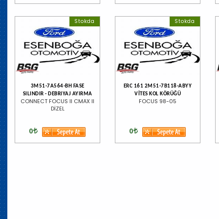
Stokda
Stokda
3M51-7A564-BH FASE
ERC 161 2M51-7B118-ABYY
SILINDIR - DEBRIYAJ AYIRMA
VİTES KOL KÖRÜĞÜ
CONNECT FOCUS II CMAX II
FOCUS 98-05
DİZEL
0
0