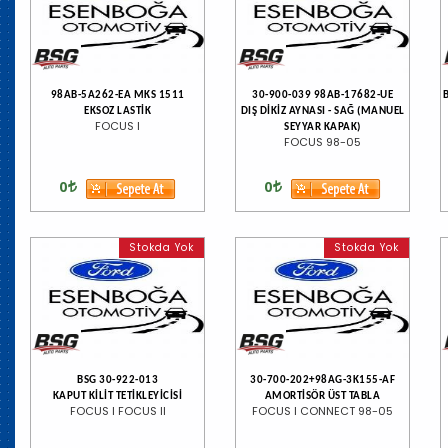
98AB-5A262-EA MKS 1511
30-900-039 98AB-17682-UE
EKSOZ LASTİK
DIŞ DİKİZ AYNASI - SAĞ (MANUEL
FOCUS I
SEYYAR KAPAK)
FOCUS 98-05
0
0
Stokda Yok
Stokda Yok
BSG 30-922-013
30-700-202+98AG-3K155-AF
KAPUT KİLİT TETİKLEYİCİSİ
AMORTİSÖR ÜST TABLA
FOCUS I FOCUS II
FOCUS I CONNECT 98-05