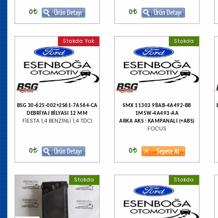
0
0
Stokda Yok
Stokda
BSG 30-625-002+2S61-7A564-CA
SMX 11303 98AB-4A492-BB
DEBRİYAJ BİLYASI 12 MM
1M5W-4A493-AA
FİESTA 1,4 BENZİNLİ 1,4 TDCI
ARKA AKS : KAMPANALI (+ABS)
FOCUS
0
0
Stokda
Stokda