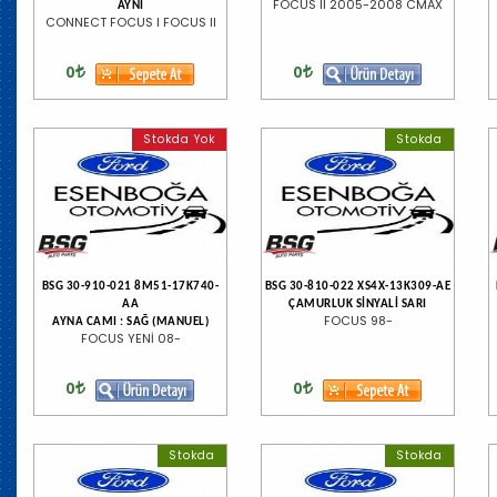
FOCUS II 2005-2008 CMAX
AYNI
CONNECT FOCUS I FOCUS II
0
0
Stokda Yok
Stokda
BSG 30-910-021 8M51-17K740-
BSG 30-810-022 XS4X-13K309-AE
AA
ÇAMURLUK SİNYALİ SARI
FOCUS 98-
AYNA CAMI : SAĞ (MANUEL)
FOCUS YENİ 08-
0
0
Stokda
Stokda