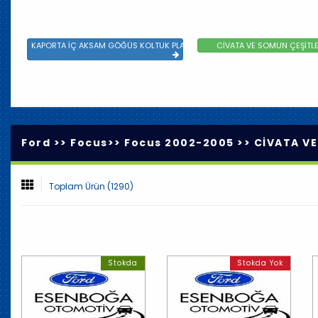
KAPORTA İÇ AKSAM GÖĞÜS KOLTUK PLASTİK VE SAC AKSAM
CİVATA VE SOMUN ÇEŞİTLE
Ford >>
Focus
>>
Focus 2002-2005
>>
CİVATA VE
Toplam Ürün (1290)
Stokda
Stokda Yok