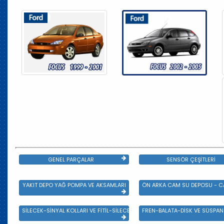
GENEL PARÇALAR
SENSÖR ÇEŞİTLERİ
YAKIT DEPO YAĞ POMPA VE AKSAMLARI
ÖN ARKA CAM SU DEPOSU - CA
SİLECEK-SİNYAL KOLLARI VE FİTİL-SİLECEK ÇEŞİTLERİ
FREN-BALATA-DİSK VE SÜSPA