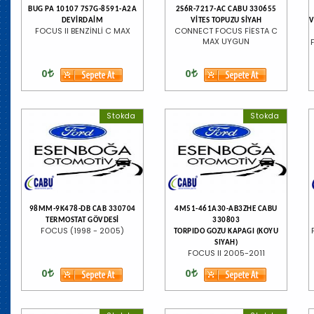
BUG PA 10107 7S7G-8591-A2A
2S6R-7217-AC CABU 330655
DEVİRDAİM
VİTES TOPUZU SİYAH
V
FOCUS II BENZİNLİ C MAX
CONNECT FOCUS FİESTA C
MAX UYGUN
0
0
Stokda
Stokda
98MM-9K478-DB CAB 330704
4M51-461A30-AB3ZHE CABU
TERMOSTAT GÖVDESİ
330803
FOCUS (1998 - 2005)
TORPIDO GOZU KAPAGI (KOYU
SIYAH)
FOCUS II 2005-2011
0
0