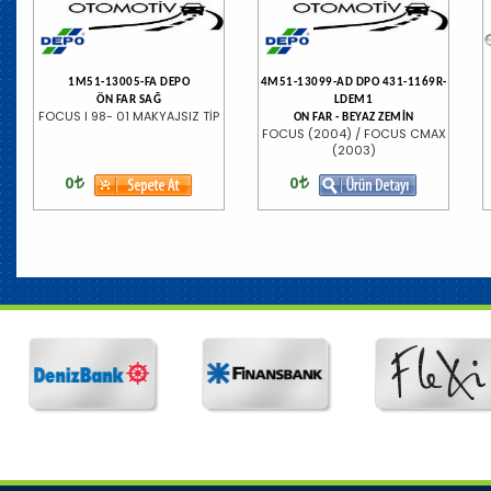
1M51-13005-FA DEPO
4M51-13099-AD DPO 431-1169R-
ÖN FAR SAĞ
LDEM1
FOCUS I 98- 01 MAKYAJSIZ TİP
ON FAR - BEYAZ ZEMİN
FOCUS (2004) / FOCUS CMAX
(2003)
0
0