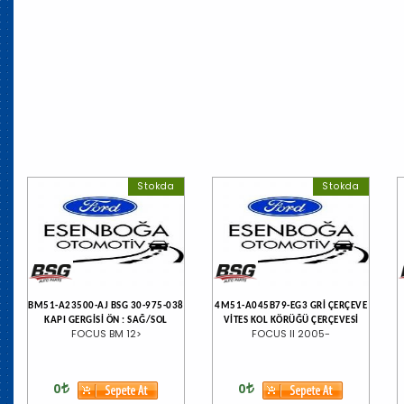
Stokda
Stokda
BM51-A23500-AJ BSG 30-975-038
4M51-A045B79-EG3 GRİ ÇERÇEVE
KAPI GERGİSİ ÖN : SAĞ/SOL
VİTES KOL KÖRÜĞÜ ÇERÇEVESİ
FOCUS BM 12>
FOCUS II 2005-
0
0