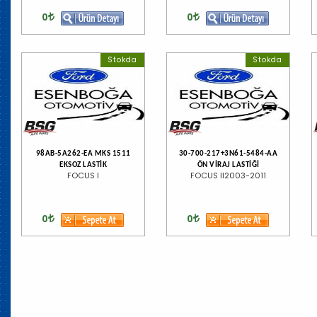
0
0
Stokda
Stokda
98AB-5A262-EA MKS 1511
30-700-217+3N61-5484-AA
EKSOZ LASTİK
ÖN VİRAJ LASTİĞİ
FOCUS I
FOCUS II2003-2011
0
0