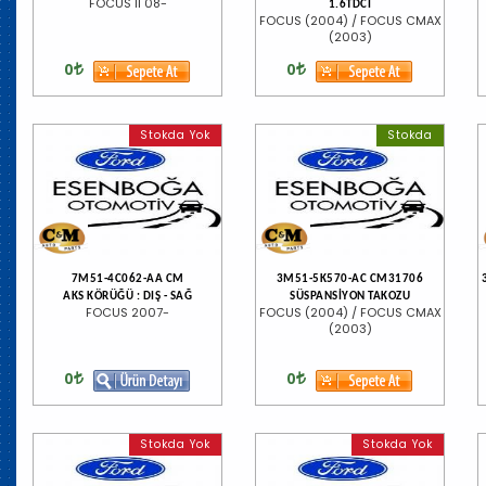
FOCUS II 08-
1.6TDCI
FOCUS (2004) / FOCUS CMAX
(2003)
0
0
Stokda Yok
Stokda
7M51-4C062-AA CM
3M51-5K570-AC CM31706
AKS KÖRÜĞÜ : DIŞ - SAĞ
SÜSPANSİYON TAKOZU
FOCUS 2007-
FOCUS (2004) / FOCUS CMAX
(2003)
0
0
Stokda Yok
Stokda Yok