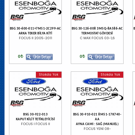
BSG 30-600-011+7M51-2C299-AC
BSG 30-126-008 3M5Q-8A586-AC
ARKA TEKER BİLYA KİTİ
TERMOSTAT GÖVDESİ
FOCUS II 2005-2011
C MAX FOCUS 03-1,6
0
0
Stokda Yok
Stokda Yok
BSG 30-922-013
BSG 30-910-021 8M51-17K740-
KAPUT KİLİT TETİKLEYİCİSİ
AA
FOCUS I FOCUS II
AYNA CAMI : SAĞ (MANUEL)
FOCUS YENİ 08-