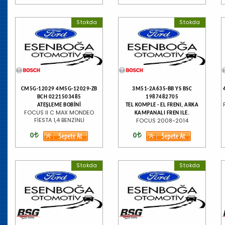
Stokda
Stokda
CM5G-12029 4M5G-12029-ZB
3M51-2A635-BB YS BSC
BCH 0221503485
1987482705
ATEŞLEME BOBİNİ
TEL KOMPLE - EL FRENI, ARKA
FOCUS II C MAX MONDEO
KAMPANALI FREN ILE.
FİESTA 1,4 BENZİNLİ
FOCUS 2008-2014
0
0
Stokda
Stokda