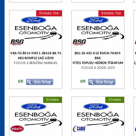
Stokda Yok
Stokda Yok
VKA FD-8014 9M51-3B436-BA YS
BSG 30-465-016 8M5R-7H409-
AKS KOMPLE SAĞ UZUN
BKA
FOCUS II BENZİNLİ MANUEL
VİTES TOPUZU +KÖRÜK TİTANYUM
Ç
FOCUS II 2005-2011
0
0
Stokda
Stokda