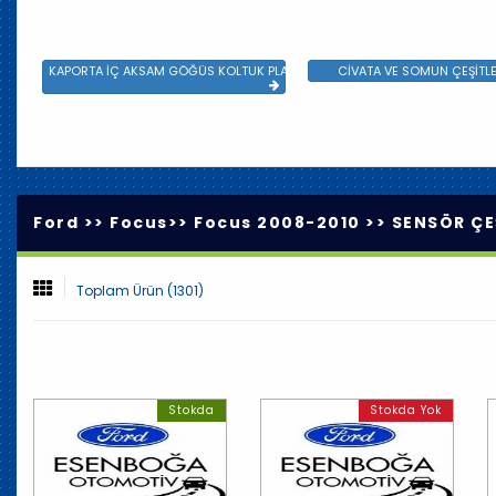
KAPORTA İÇ AKSAM GÖĞÜS KOLTUK PLASTİK VE SAC AKSAM
CİVATA VE SOMUN ÇEŞİTLE
Ford >>
Focus
>>
Focus 2008-2010
>>
SENSÖR ÇE
Toplam Ürün (1301)
Stokda
Stokda Yok