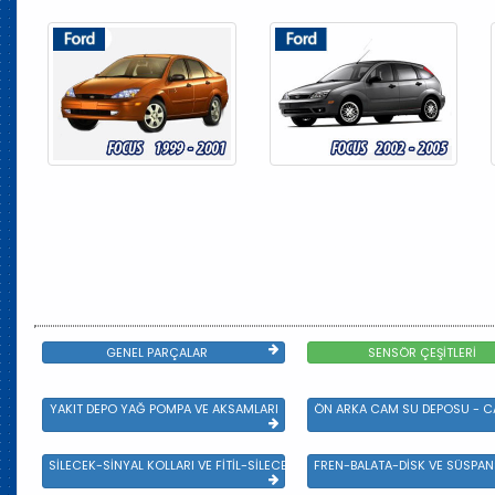
GENEL PARÇALAR
SENSÖR ÇEŞİTLERİ
YAKIT DEPO YAĞ POMPA VE AKSAMLARI
ÖN ARKA CAM SU DEPOSU - CA
SİLECEK-SİNYAL KOLLARI VE FİTİL-SİLECEK ÇEŞİTLERİ
FREN-BALATA-DİSK VE SÜSPA