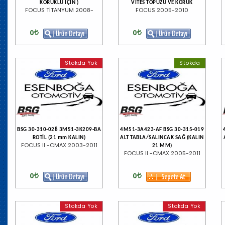
KÖRÜKLÜ İÇİN )
VİTES TOPUZU VE KÖRÜK
FOCUS TİTANYUM 2008-
FOCUS 2005-2010
0
0
Stokda Yok
Stokda
BSG 30-310-028 3M51-3K209-BA
4M51-3A423-AF BSG 30-315-019
ROTİL (21 mm KALIN)
ALT TABLA/SALINCAK SAĞ (KALIN
FOCUS II -CMAX 2003-2011
21 MM)
FOCUS II -CMAX 2005-2011
0
0
Stokda Yok
Stokda Yok