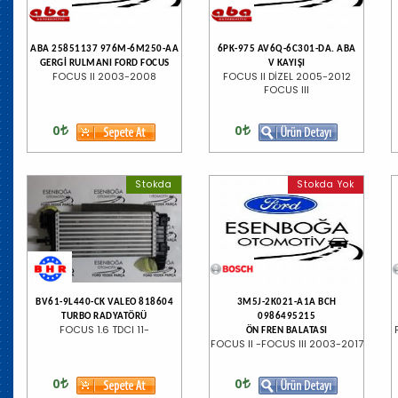
ABA 25851137 976M-6M250-AA
6PK-975 AV6Q-6C301-DA. ABA
GERGİ RULMANI FORD FOCUS
V KAYIŞI
FOCUS II 2003-2008
FOCUS II DİZEL 2005-2012
FOCUS III
0
0
Stokda
Stokda Yok
BV61-9L440-CK VALEO 818604
3M5J-2K021-A1A BCH
TURBO RADYATÖRÜ
0986495215
FOCUS 1.6 TDCI 11-
ÖN FREN BALATASI
FOCUS II -FOCUS III 2003-2017
0
0