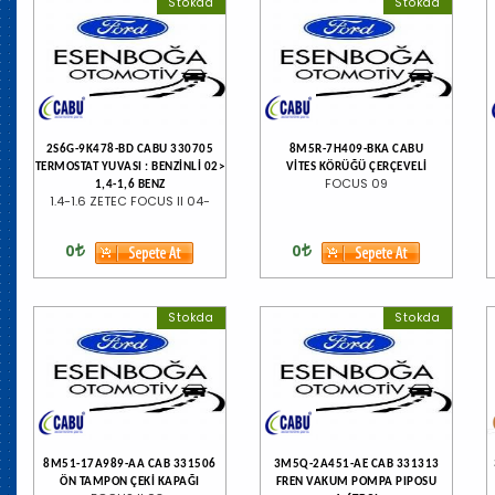
Stokda
Stokda
2S6G-9K478-BD CABU 330705
8M5R-7H409-BKA CABU
TERMOSTAT YUVASI : BENZİNLİ 02>
VİTES KÖRÜĞÜ ÇERÇEVELİ
FOCUS 09
1,4-1,6 BENZ
1.4-1.6 ZETEC FOCUS II 04-
0
0
Stokda
Stokda
8M51-17A989-AA CAB 331506
3M5Q-2A451-AE CAB 331313
ÖN TAMPON ÇEKİ KAPAĞI
FREN VAKUM POMPA PIPOSU