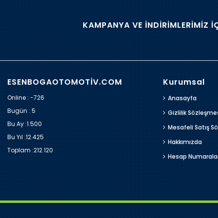
KAMPANYA VE İNDİRİMLERİMİZ İ
ESENBOGAOTOMOTİV.COM
Kurumsal
Online : -726
Anasayfa
Bugün :
5
Gizlilik Sözleşme
Bu Ay :
1.500
Mesafeli Satış S
Bu Yıl :
12.425
Hakkımızda
Toplam :
212.120
Hesap Numarala