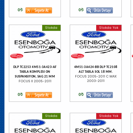
0
0
Stokda
Stokda Yok
DLP TC2253 4M51-3A423-AF
4M51-3A424-BB DLP TC2108
TABLA KOMPLESI ON
ALT TABLA SOL 18 MM.
FOCUS 2005-2011 C MAX
SUSPANSIYON, SAG 21 MM
2003-2011
FOCUS II 2005-2011
0
0
Stokda
Stokda Yok