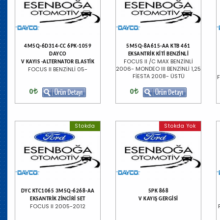
4M5Q-6D314-CC 6PK-1059
5M5Q-8A615-AA KTB 461
DAYCO
EKSANTRİK KİTİ BENZİNLİ
FOCUS II /C MAX BENZİNLİ
V KAYIS -ALTERNATOR ELASTİK
2006- MONDEO III BENZİNLİ 1,25
FOCUS II BENZİNLİ 05-
FİESTA 2008- ÜSTÜ
F
0
0
Stokda
Stokda Yok
DYC KTC1065 3M5Q-6268-AA
5PK 868
EKSANTRİK ZİNCİRİ SET
V KAYIŞ GERGİSİ
FOCUS II 2005-2012