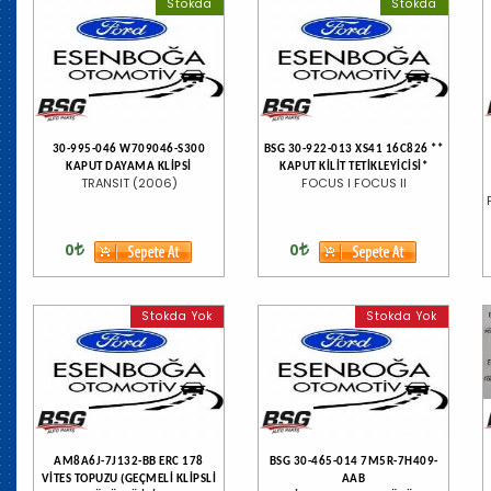
Stokda
Stokda
30-995-046 W709046-S300
BSG 30-922-013 XS41 16C826 **
KAPUT DAYAMA KLİPSİ
KAPUT KİLİT TETİKLEYİCİSİ*
TRANSIT (2006)
FOCUS I FOCUS II
0
0
Stokda Yok
Stokda Yok
AM8A6J-7J132-BB ERC 178
BSG 30-465-014 7M5R-7H409-
VİTES TOPUZU (GEÇMELİ KLİPSLİ
AAB