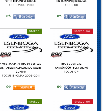
VİTES TOPUZU VE KÖRÜK
ÖN TAMPON ÇEKİ KAPAK
FOCUS 2005-2010
FOCUS 08-
0
0
Stokda
Stokda Yok
4M51-3A424-AF BSG 30-315-020
BSG 30-705-032
ALT TABLA/SALINCAK SOL (KALIN
AKS KÖRÜĞÜ : SOL (TAKIM)
FOCUS 07-
21 MM)
FOCUS II -CMAX 2005-2011
0
0
Stokda
Stokda Yok