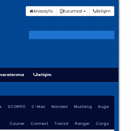
Anasayfa
Kurumsal
İletişim
aralarımız
İletişim
x
SCORPİO
C-Max
Mondeo
Mustang
Kuga
Courier
Connect
Transit
Ranger
Cargo