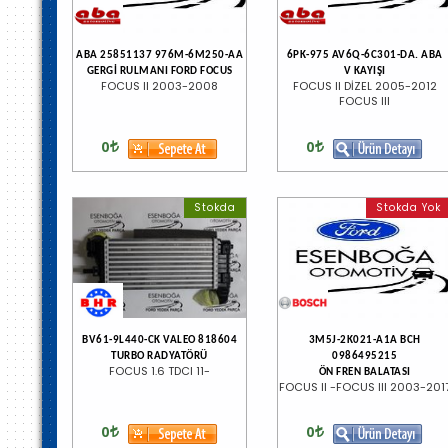
ABA 25851137 976M-6M250-AA
6PK-975 AV6Q-6C301-DA. ABA
GERGİ RULMANI FORD FOCUS
V KAYIŞI
FOCUS II 2003-2008
FOCUS II DİZEL 2005-2012
FOCUS III
0
0
Stokda
Stokda Yok
BV61-9L440-CK VALEO 818604
3M5J-2K021-A1A BCH
TURBO RADYATÖRÜ
0986495215
FOCUS 1.6 TDCI 11-
ÖN FREN BALATASI
FOCUS II -FOCUS III 2003-201
0
0