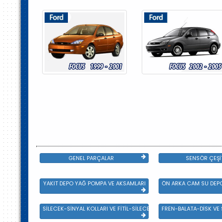
GENEL PARÇALAR
SENSÖR ÇEŞİ
YAKIT DEPO YAĞ POMPA VE AKSAMLARI
ÖN ARKA CAM SU DEPO
SİLECEK-SİNYAL KOLLARI VE FİTİL-SİLECEK ÇEŞİTLERİ
FREN-BALATA-DİSK VE