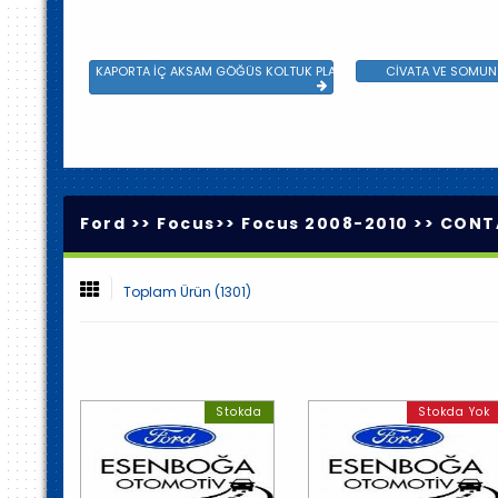
KAPORTA İÇ AKSAM GÖĞÜS KOLTUK PLASTİK VE SAC AKSAM
CİVATA VE SOMUN 
Ford >>
Focus
>>
Focus 2008-2010
>>
CONTA
Toplam Ürün (1301)
Stokda
Stokda Yok