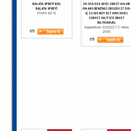
BALATA SPREYİ BSG
30-350-034 AV61-3B437-HA-HB
BALATA SPREYİ
ON AKS BENZİNLİ (IB5)DIS 27 DIS-
FİYATI 30 TL
IÇ 23 DIS BOY 657 MM/AV61
32B437 HA/F1F6 3B437
BA/MANUEL
Expedition-(U222) / C-Max
0
2010
0