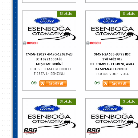
Stokda
Stokda
CM5G-12029 4M5G-12029-ZB
3M51-2A635-BB YS BSC
BCH 0221503485
1987482705
ATEŞLEME BOBİNİ
TEL KOMPLE - EL FRENI, ARKA
FOCUS II C MAX MONDEO
KAMPANALI FREN ILE.
FİESTA 1,4 BENZİNLİ
FOCUS 2008-2014
0
0
Stokda
Stokda