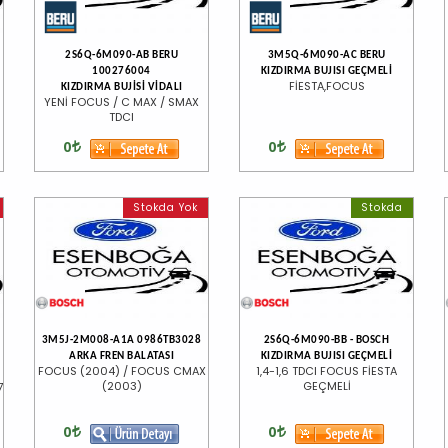
2S6Q-6M090-AB BERU
3M5Q-6M090-AC BERU
100276004
KIZDIRMA BUJISI GEÇMELİ
FİESTA,FOCUS
KIZDIRMA BUJİSİ VİDALI
YENİ FOCUS / C MAX / SMAX
TDCI
0
0
Stokda Yok
Stokda
3M5J-2M008-A1A 0986TB3028
2S6Q-6M090-BB - BOSCH
ARKA FREN BALATASI
KIZDIRMA BUJISI GEÇMELİ
FOCUS (2004) / FOCUS CMAX
1,4-1,6 TDCI FOCUS FİESTA
(2003)
GEÇMELİ
7
0
0