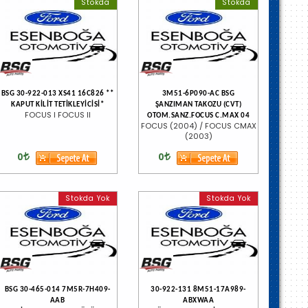
Stokda
Stokda
BSG 30-922-013 XS41 16C826 **
3M51-6P090-AC BSG
KAPUT KİLİT TETİKLEYİCİSİ*
ŞANZIMAN TAKOZU (CVT)
FOCUS I FOCUS II
OTOM.SANZ.FOCUS C.MAX 04
FOCUS (2004) / FOCUS CMAX
(2003)
0
0
Stokda Yok
Stokda Yok
BSG 30-465-014 7M5R-7H409-
30-922-131 8M51-17A989-
AAB
ABXWAA