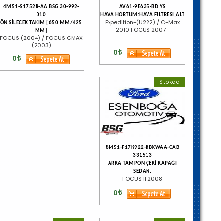
4M51-S17528-AA BSG 30-992-
AV61-9E635-BD YS
010
HAVA HORTUM:HAVA FILTRESI,ALT
Expedition-(U222) / C-Max
ÖN SİLECEK TAKIM [650 MM/425
2010 FOCUS 2007-
MM]
FOCUS (2004) / FOCUS CMAX
(2003)
0
0
Stokda
8M51-F17K922-BBXWAA-CAB
331513
ARKA TAMPON ÇEKİ KAPAĞI
SEDAN.
FOCUS II 2008
0