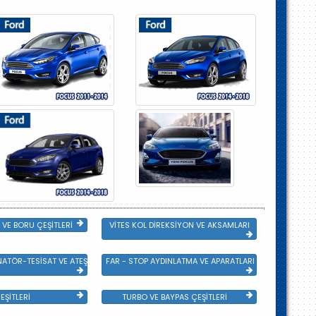
VE BORU ÇEŞİTLERİ
VİTES KOL DİREKSİYON VE AKSAMLARI
NATÖR-TESİSAT VE ATEŞLEME GRB
FAR - STOP AYDINLATMA VE APARATLARI
EŞİTLERİ
TURBO VE BAYPAS ÇEŞİTLERİ