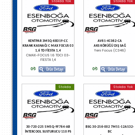
Stokda Yok
Stokda Yok
KENTPAR 3M5Q-6B319-CC
AV61-4C062-CA
KRANK KASNAĞI C MAX FOCUS 03
AKS KÖRÜĞÜ DIŞ SAĞ
Yeni Focus (C346)
1,6 TD FİESTA 1,4
CMAX-FOCUS 1.6 TDCI 03-
FİESTA 1,4
0
0
Stokda
Stokda Yok
30-720-225 5M5Q-9F764-AB
BSG 30-256-002 7M51-12A532-
İNTERCOOL SUSTURUCU 110 PS
BC