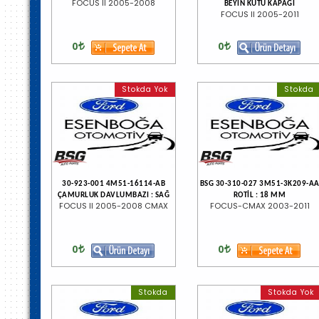
FOCUS II 2005-2008
BEYİN KUTU KAPAĞI
FOCUS II 2005-2011
0
0
Stokda Yok
Stokda
30-923-001 4M51-16114-AB
BSG 30-310-027 3M51-3K209-A
ÇAMURLUK DAVLUMBAZI : SAĞ
ROTİL : 18 MM
FOCUS II 2005-2008 CMAX
FOCUS-CMAX 2003-2011
0
0
Stokda
Stokda Yok