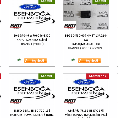
Stokda
Stokda
30-995-046 W709046-S300
BSG 30-860-007 4M5T-13A024-
KAPUT DAYAMA KLİPSİ
GA
TRANSIT (2006)
FAR AÇMA ANAHTARI
TRANSIT (2006) FOCUS II
0
0
Stokda
Stokda Yok
3M5Q-9351-EB-30-720-136
AM8A6J-7J132-BB ERC 178
HORTUM - HAVA, DIZEL 1 6 DOHC
VİTES TOPUZU (GEÇMELİ KLİPSLİ