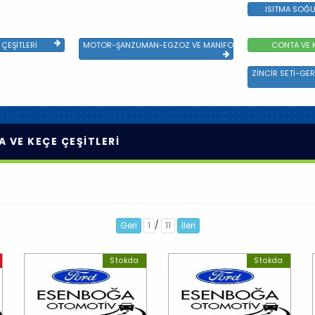
ISITMA SOĞU
ÇEŞİTLERİ
MOTOR-ŞANZUMAN-EGZOZ VE MANİFOLD
CONTA VE K
ZİNCİR SETİ-GER
 VE KEÇE ÇEŞİTLERİ
/
Geri
1
11
İleri
Stokda
Stokda