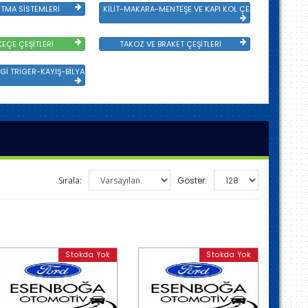
TMA SİSTEMLERİ
KİLİT-MAKARA-MENTEŞE VE KAPI KOL ÇEŞİTLERİ
EÇE ÇEŞİTLERİ
TAKOZ VE BRAKET ÇEŞİTLERİ
Gİ TRİGER-KAYIŞ-BİLYA VE DEVİRDAİM
Sırala:
Göster:
Stokda Yok
Stokda Yok