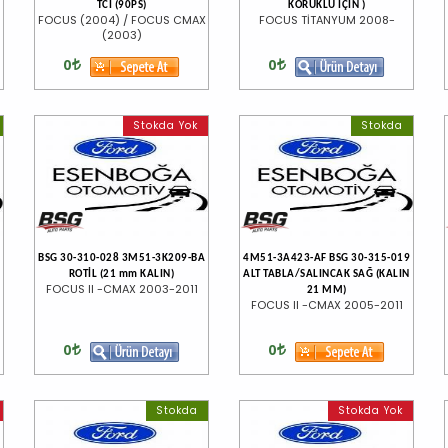
TCI (90PS)
KÖRÜKLÜ İÇİN )
FOCUS (2004) / FOCUS CMAX
FOCUS TİTANYUM 2008-
(2003)
0
0
Stokda Yok
Stokda
A
BSG 30-310-028 3M51-3K209-BA
4M51-3A423-AF BSG 30-315-019
ROTİL (21 mm KALIN)
ALT TABLA/SALINCAK SAĞ (KALIN
FOCUS II -CMAX 2003-2011
21 MM)
FOCUS II -CMAX 2005-2011
0
0
Stokda
Stokda Yok