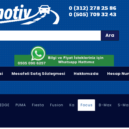
Ara
si
Mesafeli Satış Sözleşmesi
Hakkımızda
Hesap Num
EDGE
PUMA
Fiesta
Fusion
Ka
Focus
B-Max
S-Ma