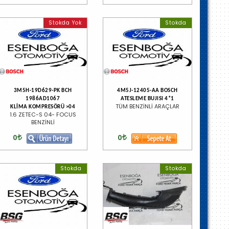
Stokda Yok
Stokda
3M5H-19D629-PK BCH
4M5J-12405-AA BOSCH
1986AD1067
ATESLEME BUJISI 4*1
TÜM BENZİNLİ ARAÇLAR
KLİMA KOMPRESÖRÜ >04
1.6 ZETEC-S 04- FOCUS
BENZİNLİ
0
0
Stokda
Stokda