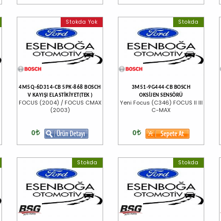
Stokda Yok
Stokda
4M5Q-6D314-CB 5PK-868 BOSCH
3M51-9G444-CB BOSCH
V KAYIŞI ELASTİKİYET(TEK )
OKSİJEN SENSÖRÜ
FOCUS (2004) / FOCUS CMAX
Yeni Focus (C346) FOCUS II III
(2003)
C-MAX
0
0
Stokda
Stokda