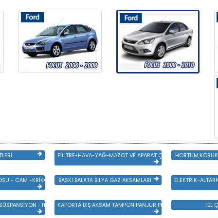
TLERİ
FİLİTRE-HAVA-YAĞ-MAZOT VE APARAT ÇEŞİTLERİ
HORTUM,KÖRÜK 
SU - CAM -KRİKO VE AYNA ÇEŞİTLER
BASKI BALATA BİLYA GAZ AKSAMLARI
ELEKTRİK-ALTAR
 SÜSPANSİYON -TEKER ÖN-ARKA TAKIM VE YÜRÜYEN AKSAMLAR
KAPORTA DIŞ AKSAM TAMPON PANJUR PLASTİK VE SAC AKSAM
TEL Ç