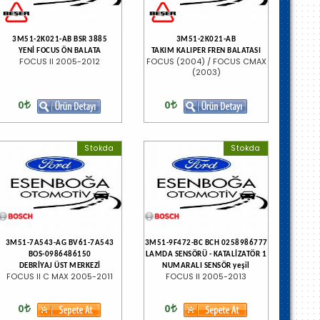
3M51-2K021-AB BSR 3885
3M51-2K021-AB
YENİ FOCUS ÖN BALATA
TAKIM KALIPER FREN BALATASI
FOCUS II 2005-2012
FOCUS (2004) / FOCUS CMAX
(2003)
0
0
Stokda
Stokda
3M51-7A543-AG BV61-7A543
3M51-9F472-BC BCH 0258986777
BOS-0986486150
LAMDA SENSÖRÜ - KATALİZATÖR 1
DEBRİYAJ ÜST MERKEZİ
NUMARALI SENSÖR yeşil
FOCUS II C MAX 2005-2011
FOCUS II 2005-2013
0
0