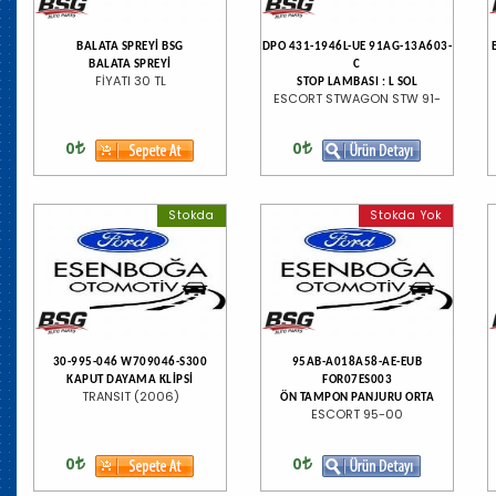
BALATA SPREYİ BSG
DPO 431-1946L-UE 91AG-13A603-
BALATA SPREYİ
C
FİYATI 30 TL
STOP LAMBASI : L SOL
ESCORT STWAGON STW 91-
0
0
Stokda
Stokda Yok
30-995-046 W709046-S300
95AB-A018A58-AE-EUB
KAPUT DAYAMA KLİPSİ
FOR07ES003
TRANSIT (2006)
ÖN TAMPON PANJURU ORTA
ESCORT 95-00
0
0