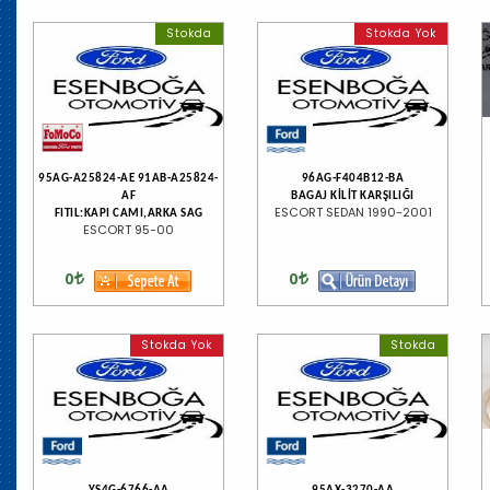
Stokda
Stokda Yok
95AG-A25824-AE 91AB-A25824-
96AG-F404B12-BA
AF
BAGAJ KİLİT KARŞILIĞI
ESCORT SEDAN 1990-2001
FITIL:KAPI CAMI,ARKA SAG
ESCORT 95-00
0
0
Stokda Yok
Stokda