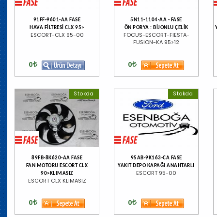
91FF-9601-AA FASE
5N11-1104-AA - FASE
HAVA FİLTRESİ CLX 95>
ÖN PORYA : BİJONLU ÇELİK
ESCORT-CLX 95-00
FOCUS-ESCORT-FIESTA-
FUSION-KA 95>12
0
0
Stokda
Stokda
89FB-8K620-AA FASE
95AB-9K163-CA FASE
FAN MOTORU ESCORT CLX
YAKIT DEPO KAPAĞI ANAHTARLI
ESCORT 95-00
90>KLIMASIZ
ESCORT CLX KLIMASIZ
0
0