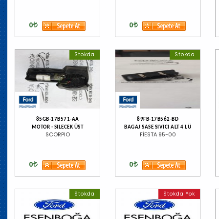
0
0
Stokda
Stokda
85GB-17B571-AA
89FB-17B562-BD
MOTOR - SILECEK ÜST
BAGAJ SASE SIVICI ALT 4 LÜ
SCORPIO
FİESTA 95-00
0
0
Stokda
Stokda Yok