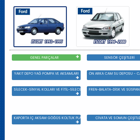
GENEL PARÇALAR
SENSÖR ÇEŞİTLERİ
YAKIT DEPO YAĞ POMPA VE AKSAMLARI
ÖN ARKA CAM SU DEPOSU - CA
SİLECEK-SİNYAL KOLLARI VE FİTİL-SİLECEK ÇEŞİTLERİ
FREN-BALATA-DİSK VE SÜSPA
KAPORTA İÇ AKSAM GÖĞÜS KOLTUK PLASTİK VE SAC AKSAM
CİVATA VE SOMUN ÇEŞİTLE