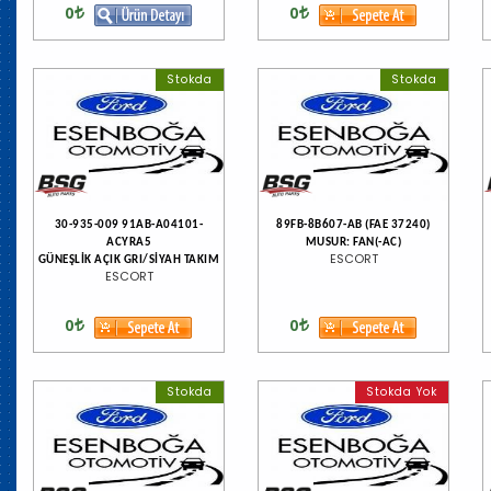
0
0
Stokda
Stokda
30-935-009 91AB-A04101-
89FB-8B607-AB (FAE 37240)
ACYRA5
MUSUR: FAN(-AC)
ESCORT
GÜNEŞLİK AÇIK GRI/SİYAH TAKIM
ESCORT
0
0
Stokda
Stokda Yok