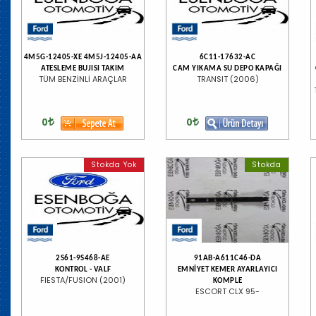
4M5G-12405-XE 4M5J-12405-AA
6C11-17632-AC
ATESLEME BUJISI TAKIM
CAM YIKAMA SU DEPO KAPAĞI
TÜM BENZİNLİ ARAÇLAR
TRANSIT (2006)
0
0
Stokda Yok
Stokda
2S61-9S468-AE
91AB-A611C46-DA
KONTROL - VALF
EMNİYET KEMER AYARLAYICI
FIESTA/FUSION (2001)
KOMPLE
ESCORT CLX 95-