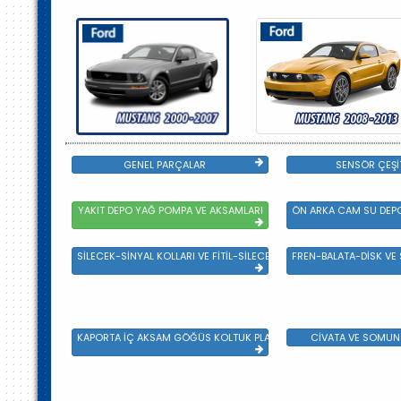
GENEL PARÇALAR
SENSÖR ÇEŞİ
YAKIT DEPO YAĞ POMPA VE AKSAMLARI
ÖN ARKA CAM SU DEPO
SİLECEK-SİNYAL KOLLARI VE FİTİL-SİLECEK ÇEŞİTLERİ
FREN-BALATA-DİSK VE
KAPORTA İÇ AKSAM GÖĞÜS KOLTUK PLASTİK VE SAC AKSAM
CİVATA VE SOMUN 