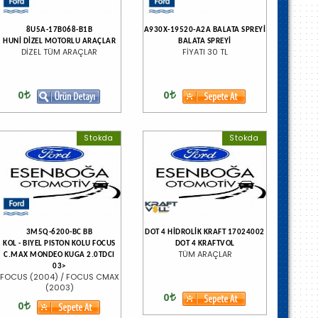
8U5A-17B068-B1B
A930X-19520-A2A BALATA SPREYİ
HUNİ DİZEL MOTORLU ARAÇLAR
BALATA SPREYİ
DİZEL TÜM ARAÇLAR
FİYATI 30 TL
0
0
Stokda
Stokda
3M5Q-6200-BC BB
DOT 4 HİDROLİK KRAFT 17024002
KOL - BIYEL PISTON KOLU FOCUS
DOT 4 KRAFTVOL
TÜM ARAÇLAR
C.MAX MONDEO KUGA 2.0TDCI
03>
FOCUS (2004) / FOCUS CMAX
(2003)
0
0