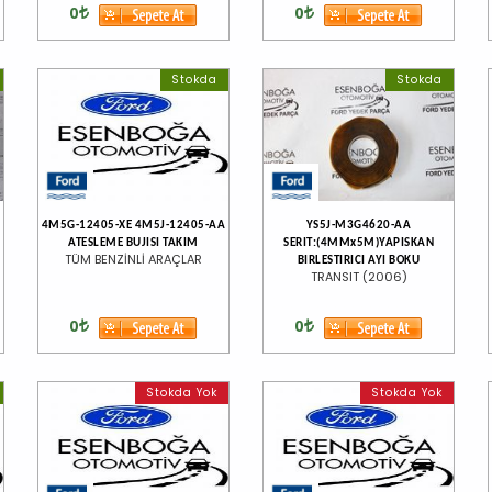
0
0
Stokda
Stokda
4M5G-12405-XE 4M5J-12405-AA
YS5J-M3G4620-AA
ATESLEME BUJISI TAKIM
SERIT:(4MMx5M)YAPISKAN
TÜM BENZİNLİ ARAÇLAR
BIRLESTIRICI AYI BOKU
TRANSIT (2006)
0
0
Stokda Yok
Stokda Yok