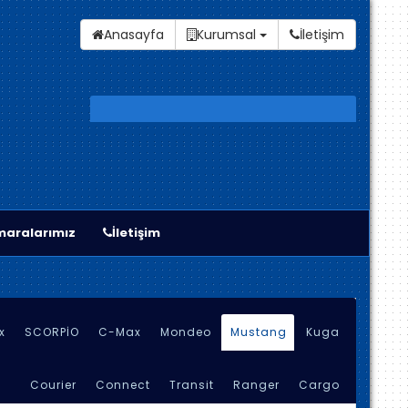
Anasayfa
Kurumsal
İletişim
aralarımız
İletişim
x
SCORPİO
C-Max
Mondeo
Mustang
Kuga
Courier
Connect
Transit
Ranger
Cargo