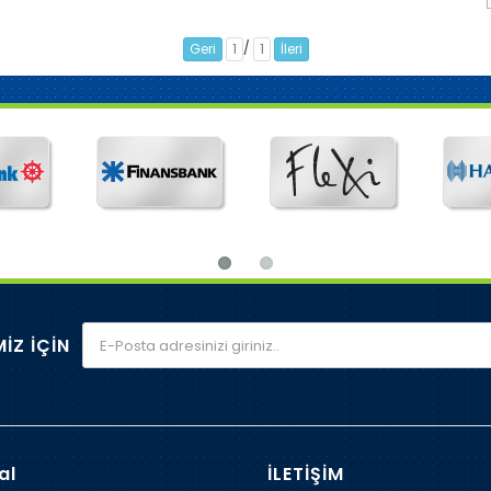
/
Geri
1
1
İleri
İZ İÇİN
al
İLETİŞİM