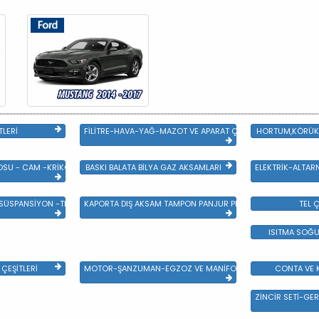
TLERİ
FİLİTRE-HAVA-YAĞ-MAZOT VE APARAT ÇEŞİTLERİ
HORTUM,KÖRÜK 
SU - CAM -KRİKO VE AYNA ÇEŞİTLER
BASKI BALATA BİLYA GAZ AKSAMLARI
ELEKTRİK-ALTAR
 SÜSPANSİYON -TEKER ÖN-ARKA TAKIM VE YÜRÜYEN AKSAMLAR
KAPORTA DIŞ AKSAM TAMPON PANJUR PLASTİK VE SAC AKSAM
TEL Ç
ISITMA SOĞU
ÇEŞİTLERİ
MOTOR-ŞANZUMAN-EGZOZ VE MANİFOLD
CONTA VE K
ZİNCİR SETİ-GER