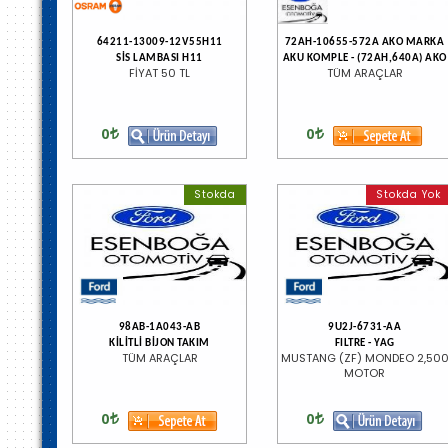
64211-13009-12V55H11
72AH-10655-572A AKO MARKA
SİS LAMBASI H11
AKU KOMPLE - (72AH,640A) AKO
FİYAT 50 TL
TÜM ARAÇLAR
0
0
Stokda
Stokda Yok
98AB-1A043-AB
9U2J-6731-AA
KİLİTLİ BİJON TAKIM
FILTRE - YAG
TÜM ARAÇLAR
MUSTANG (ZF) MONDEO 2,50
MOTOR
0
0