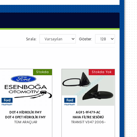
Sırala:
Göster:
Stokda
Stokda Yok
DOT 4 HİDROLİK FMY
AG91-9F479-AC
DOT 4 OPET HİDROLİK FMY
HAVA FİLTRE SESÖRÜ
TÜM ARAÇLAR
TRANSİT V347 2006-
n/Explorer