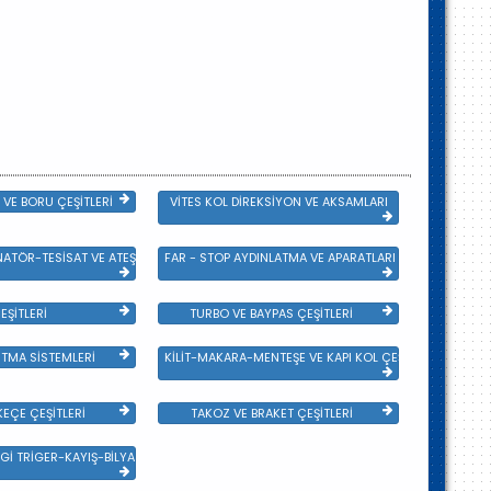
VE BORU ÇEŞİTLERİ
VİTES KOL DİREKSİYON VE AKSAMLARI
NATÖR-TESİSAT VE ATEŞLEME GRB
FAR - STOP AYDINLATMA VE APARATLARI
EŞİTLERİ
TURBO VE BAYPAS ÇEŞİTLERİ
TMA SİSTEMLERİ
KİLİT-MAKARA-MENTEŞE VE KAPI KOL ÇEŞİTLERİ
EÇE ÇEŞİTLERİ
TAKOZ VE BRAKET ÇEŞİTLERİ
Gİ TRİGER-KAYIŞ-BİLYA VE DEVİRDAİM