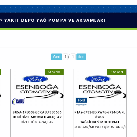
>
YAKIT DEPO YAĞ POMPA VE AKSAMLARI
/
Geri
1
1
İleri
Stokda
Stokda
8U5A-17B068-BC CABU 330666
F1AZ-6731-BD XW4E-6714-DA FL
HUNİ DİZEL MOTORLU ARAÇLAR
820-S
DİZEL TÜM ARAÇLAR
YAĞ FİLTRESİ MOTOCRAFT
COUGAR/MONDEO/MUSTANG/Expeditio