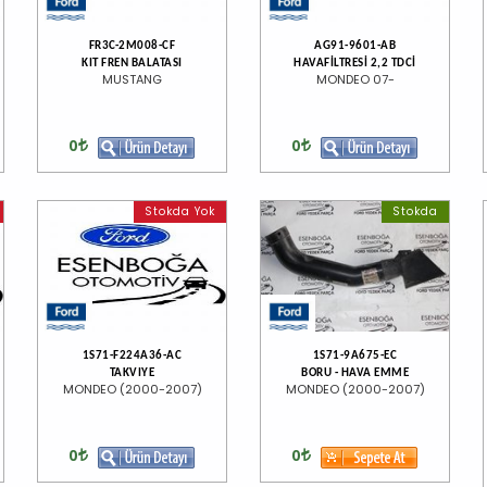
FR3C-2M008-CF
AG91-9601-AB
KIT FREN BALATASI
HAVAFİLTRESİ 2,2 TDCİ
MUSTANG
MONDEO 07-
0
0
Stokda Yok
Stokda
1S71-F224A36-AC
1S71-9A675-EC
TAKVIYE
BORU - HAVA EMME
0
MONDEO (2000-2007)
MONDEO (2000-2007)
0
0