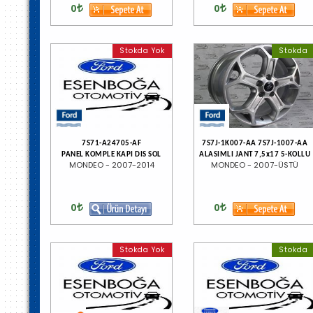
0
0
Stokda Yok
Stokda
7S71-A24705-AF
7S7J-1K007-AA 7S7J-1007-AA
PANEL KOMPLE KAPI DIS SOL
ALASIMLI JANT 7,5x17 5-KOLLU
MONDEO - 2007-2014
MONDEO - 2007-ÜSTÜ
0
0
Stokda Yok
Stokda