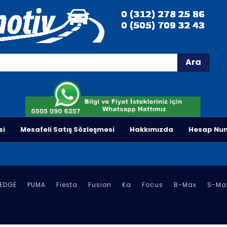
Ara
si
Mesafeli Satış Sözleşmesi
Hakkımızda
Hesap Num
EDGE
PUMA
Fiesta
Fusion
Ka
Focus
B-Max
S-Ma