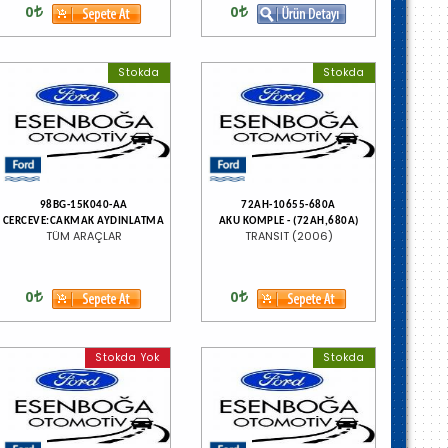
0
0
Stokda
Stokda
98BG-15K040-AA
72AH-10655-680A
CERCEVE:CAKMAK AYDINLATMA
AKU KOMPLE - (72AH,680A)
TÜM ARAÇLAR
TRANSIT (2006)
0
0
Stokda Yok
Stokda