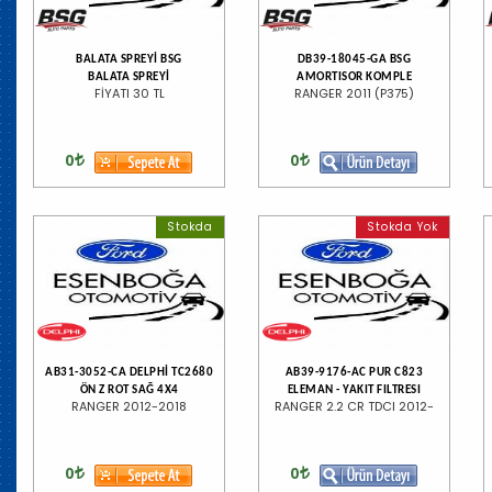
BALATA SPREYİ BSG
DB39-18045-GA BSG
BALATA SPREYİ
AMORTISOR KOMPLE
FİYATI 30 TL
RANGER 2011 (P375)
0
0
Stokda
Stokda Yok
AB31-3052-CA DELPHİ TC2680
AB39-9176-AC PUR C823
ÖN Z ROT SAĞ 4X4
ELEMAN - YAKIT FILTRESI
RANGER 2012-2018
RANGER 2.2 CR TDCI 2012-
0
0