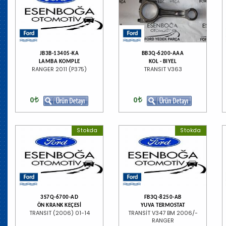
JB3B-13405-KA
BB3Q-6200-AAA
LAMBA KOMPLE
KOL - BIYEL
RANGER 2011 (P375)
TRANSIT V363
0
0
Stokda
Stokda
3S7Q-6700-AD
FB3Q-8250-AB
ÖN KRANK KEÇESİ
YUVA TERMOSTAT
TRANSIT (2006) 01-14
TRANSİT V347 BM 2006/-
RANGER