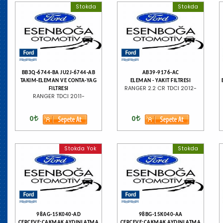
Stokda
Stokda
BB3Q-6744-BA JU2J-6744-AB
AB39-9176-AC
TAKIM-ELEMAN VE CONTA-YAG
ELEMAN - YAKIT FILTRESI
RANGER 2.2 CR TDCI 2012-
FILTRESI
RANGER TDCI 2011-
0
0
Stokda Yok
Stokda
98AG-15K040-AD
98BG-15K040-AA
CERCEVE:CAKMAK AYDINLATMA
CERCEVE:CAKMAK AYDINLATMA