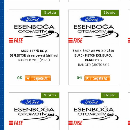
Stokda
Stokda
AB39-17778-BC ys
6M34-6207-AB WLD D-2850
DEFLEKTOR sis çerçevesi (sisli) sol
BURC - PISTON KOL BURCU
RANGER 2011 (P375)
RANGER 2.5
RANGER (J97)06/12
0
0
Stokda
Stokda