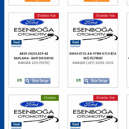
Stokda Yok
Stokda Yok
AB39-26201A39-AE
6M34-6731-AA-978M 6714 B7A
KAPLAMA - KAPI DIS KAYISI
YAĞ FİLİTRESİ
RANGER 2011 (P375)
RANGER (J97) 2006-2012
0
0
Stokda
Stokda Yok