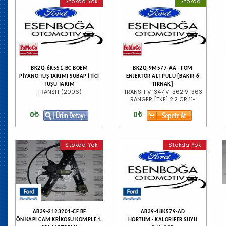
Stokda Yok
Stokda
BK2Q-6K551-BC BOEM
BK2Q-9M577-AA - FOM
PİYANO TUŞ TAKIMI SUBAP İTİCİ
ENJEKTOR ALT PULU [BAKIR-6
TUŞU TAKIM
TIRNAK]
TRANSIT (2006)
TRANSIT V-347 V-362 V-363
RANGER [TKE] 2.2 CR 11-
0
0
Stokda Yok
Stokda Yok
AB39-2123201-CF BF
AB39-18K579-AD
ÖN KAPI CAM KRİKOSU KOMPLE :L
HORTUM - KALORIFER SUYU