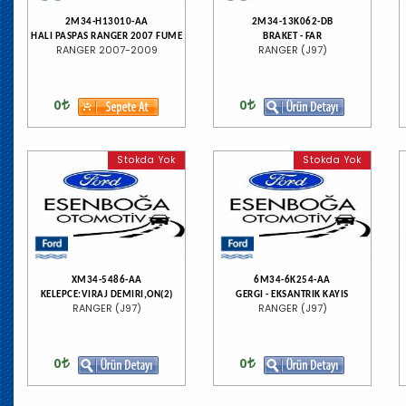
2M34-H13010-AA
2M34-13K062-DB
HALI PASPAS RANGER 2007 FUME
BRAKET - FAR
RANGER 2007-2009
RANGER (J97)
0
0
Stokda Yok
Stokda Yok
XM34-5486-AA
6M34-6K254-AA
KELEPCE:VIRAJ DEMIRI,ON(2)
GERGI - EKSANTRIK KAYIS
RANGER (J97)
RANGER (J97)
0
0