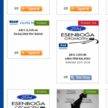
0
0
Stokda
Stokda Yok
AB31-2L548-AA
ÖN KALİPER PİM TAKIMI
0
AB31-2200-BA
ARKA FREN BALATASI
RANGER 2011-2018
0
Stokda
Stokda