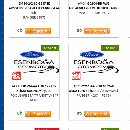
6M34-2C190-BB FASE
6M34-2C204-BB FASE
ABS SENSORU ARKA R RANGER 4X4
ABS ALGILAYICI VE TUTUCU KABLO
RANGER 2006-2012
98>
RANGER (J97)
0
0
Stokda
Stokda
6F93-19D594-AA FEBI 172235
AB31-2261-AA FEBI 103268
KLİMA BASINÇ MÜŞÜRÜ
ARKA FREN SİLİNDİRİ / ABS+ESP Lİ
FOCUS/FIESTA/TRANSIT V-347
RANGER > 2011 (P375)
BM 02-
0
0