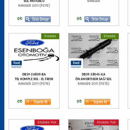
RANGER
SOL MOTORLU
RANGER 2011 (P375)
0
0
Stokda
Stokda
DB39-2A809-BA
DB39-18045-GA
TEL KOMPLE SOL - EL FRENI
ÖN AMORTISOR SAĞ/SOL
RANGER 2011 (P375)
RANGER 2011 (P375)
0
0
Stokda Yok
Stokda Yok