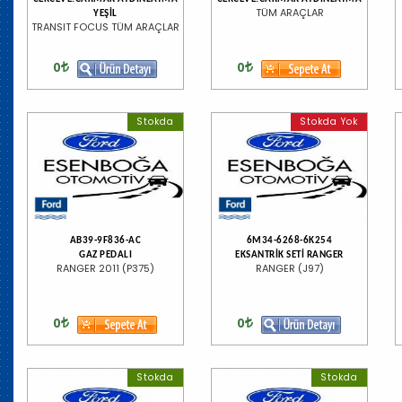
TÜM ARAÇLAR
YEŞİL
TRANSIT FOCUS TÜM ARAÇLAR
0
0
Stokda
Stokda Yok
AB39-9F836-AC
6M34-6268-6K254
GAZ PEDALI
EKSANTRİK SETİ RANGER
RANGER 2011 (P375)
RANGER (J97)
0
0
Stokda
Stokda