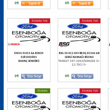
0
0
Stokda Yok
Stokda Yok
6M34-9J433-AA BOSCH
BSG 30-615-049 BK3Q-6C344-AB
0281002845
GERGİ KASNAĞI BİLYASI
TRANSIT 347-V363/RANGER 12-
BASINÇ SENSÖRÜ
2,2 TDCI 11-
0
0
Stokda
Stokda Yok