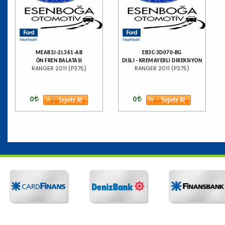
MEAB3J-2L361-AB
EB3C-3D070-BG
ÖN FREN BALATASI
DISLI - KREMAYERLI DIREKSIYON
RANGER 2011 (P375)
RANGER 2011 (P375)
0
0