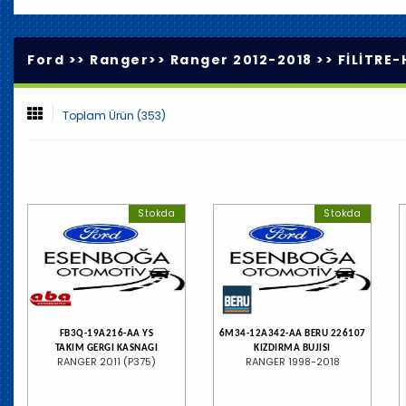
Ford >>
Ranger
>>
Ranger 2012-2018
>>
FİLİTRE
Toplam Ürün (353)
Stokda
Stokda
FB3Q-19A216-AA YS
6M34-12A342-AA BERU 226107
TAKIM GERGI KASNAGI
KIZDIRMA BUJISI
RANGER 2011 (P375)
RANGER 1998-2018