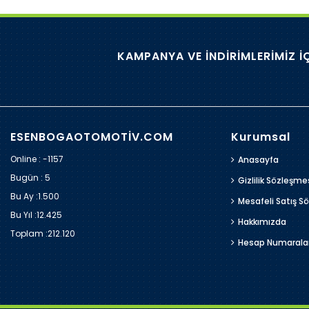
KAMPANYA VE İNDİRİMLERİMİZ İ
ESENBOGAOTOMOTİV.COM
Kurumsal
Online : -1157
Anasayfa
Bugün :
5
Gizlilik Sözleşme
Bu Ay :
1.500
Mesafeli Satış S
Bu Yıl :
12.425
Hakkımızda
Toplam :
212.120
Hesap Numarala