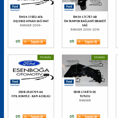
8M34-17682-AFA
8M34-17C787-AB
DIŞ DIKIZ AYNASI SAĞ MAT
ÖN TAMPON BAĞLANTI BRAKETİ
RANGER 2009-
SAĞ
RANGER 2009-2016
0
0
Stokda
Stokda
EB3B-2620709-AA
EB3B-17A870-DC
FITIL KOMPLE - KAPI ACIKLIGI
TUTUCU
RANGER
0
0