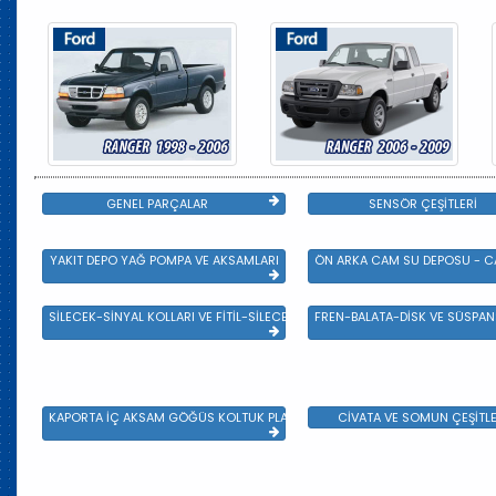
GENEL PARÇALAR
SENSÖR ÇEŞİTLERİ
YAKIT DEPO YAĞ POMPA VE AKSAMLARI
ÖN ARKA CAM SU DEPOSU - CA
SİLECEK-SİNYAL KOLLARI VE FİTİL-SİLECEK ÇEŞİTLERİ
FREN-BALATA-DİSK VE SÜSPA
KAPORTA İÇ AKSAM GÖĞÜS KOLTUK PLASTİK VE SAC AKSAM
CİVATA VE SOMUN ÇEŞİTLE