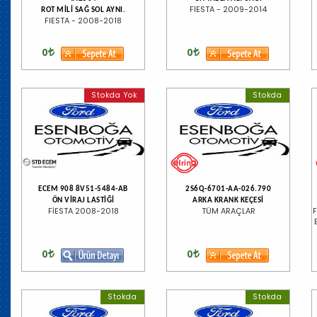
FIESTA - 2009-2014
ROT MİLİ SAĞ SOL AYNI.
FIESTA - 2008-2018
0
0
Stokda Yok
Stokda
ECEM 908 8V51-5484-AB
2S6Q-6701-AA-026.790
ÖN VİRAJ LASTİĞİ
ARKA KRANK KEÇESİ
FİESTA 2008-2018
TÜM ARAÇLAR
0
0
Stokda
Stokda