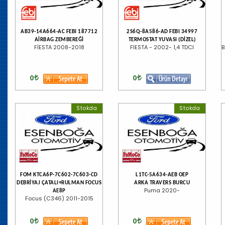
AB39-14A664-AC FEBI 187712
2S6Q-8A586-AD FEBI 34997
AİRBAG ZEMBEREĞİ
TERMOSTAT YUVASI (DİZEL)
FİESTA 2008-2018
FIESTA - 2002- 1,4 TDCI
B
0
0
Stokda
Stokda
FOM KTCA6P-7C602-7C603-CD
L1TC-5A634-AEB OEP
DEBRİYAJ ÇATALI+RULMAN FOCUS
ARKA TRAVERS BURCU
Puma 2020-
AE8P
Focus (C346) 2011-2015
0
0