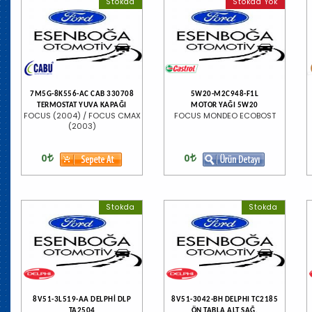
Stokda
Stokda Yok
7M5G-8K556-AC CAB 330708
5W20-M2C948-F1L
TERMOSTAT YUVA KAPAĞI
MOTOR YAĞI 5W20
FOCUS (2004) / FOCUS CMAX
FOCUS MONDEO ECOBOST
(2003)
0
0
Stokda
Stokda
8V51-3L519-AA DELPHİ DLP
8V51-3042-BH DELPHI TC2185
TA2504
ÖN TABLA ALT SAĞ.