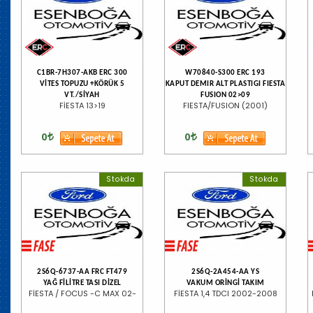
C1BR-7H307-AKB ERC 300
W70840-S300 ERC 193
VİTES TOPUZU +KÖRÜK 5
KAPUT DEMIR ALT PLASTIGI FIESTA
VT./SİYAH
FUSION 02>09
FİESTA 13>19
FIESTA/FUSION (2001)
0
0
Stokda
Stokda
2S6Q-6737-AA FRC FT479
2S6Q-2A454-AA YS
YAĞ FİLİTRE TASI DİZEL
VAKUM ORİNGİ TAKIM
FİESTA / FOCUS -C MAX 02-
FİESTA 1,4 TDCI 2002-2008