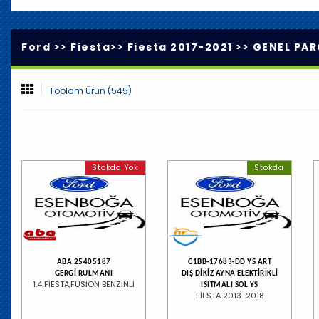
Ford >>
Fiesta
>>
Fiesta 2017-2021
>>
GENEL PAR
Toplam Ürün (545)
Stokda Yok
Stokda
ABA 25405187
C1BB-17683-DD YS ART
GERGİ RULMANI
DIŞ DİKİZ AYNA ELEKTİRİKLİ
1.4 FİESTA,FUSİON BENZİNLİ
ISITMALI SOL YS
FİESTA 2013-2018