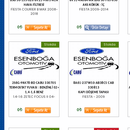
BSG 30-135-026 8V21-9601-A1A
8V51-4A084-AA BSG 30-705-050
HAVA FİLTRESİ
AKS KÖRÜK : İÇ
FİESTA COURİER B MAX 2008-
FİESTA 2009-2014
2018
0
0
Stokda
Stokda
2S6G-9K478-BD CABU 330705
8A61-237W10-AB38C5 CAB
TERMOSTAT YUVASI : BENZİNLİ 02>
330813
1,4-1,6 BENZ
KAPI DÖŞEME TAPASI
1.4-1.6 ZETEC FOCUS II 04-
FIESTA - 2009
0
0