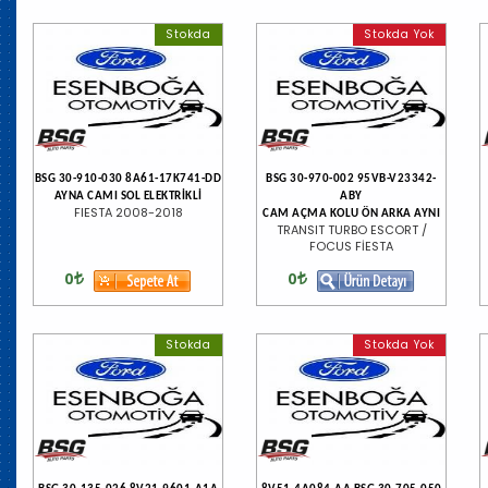
Stokda
Stokda Yok
BSG 30-910-030 8A61-17K741-DD
BSG 30-970-002 95VB-V23342-
AYNA CAMI SOL ELEKTRİKLİ
ABY
FIESTA 2008-2018
CAM AÇMA KOLU ÖN ARKA AYNI
TRANSIT TURBO ESCORT /
FOCUS FİESTA
0
0
Stokda
Stokda Yok