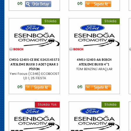
0
0
Stokda
Stokda
CM5G-12405-CE BSC 0242145573
4M5J-12405-AA BOSCH
ATESLEME BUJISI 3 ADET ÇIKAR 3
ATESLEME BUJISI 4*1
TÜM BENZİNLİ ARAÇLAR
PİSTON
Yeni Focus (C346) ECOBOOST
1,0 1, 25 FİESTA
0
0
Stokda Yok
Stokda