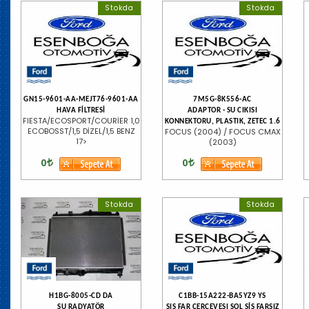
Stokda
Stokda
GN15-9601-AA-MEJT76-9601-AA
7M5G-8K556-AC
HAVA FİLTRESİ
ADAPTOR - SU CIKISI
FIESTA/ECOSPORT/COURİER 1,0
KONNEKTORU, PLASTIK, ZETEC 1.6
ECOBOSST/1,5 DİZEL/1,5 BENZ
FOCUS (2004) / FOCUS CMAX
17>
(2003)
0
0
Stokda
Stokda
H1BG-8005-CD DA
C1BB-15A222-BA5YZ9 YS
SU RADYATÖR
SIS FAR CERCEVESI SOL SİS FARSIZ