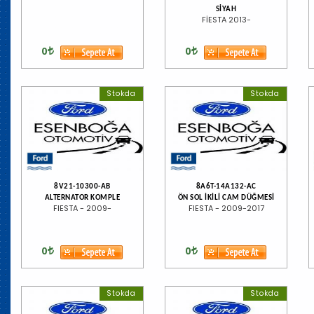
SİYAH
FİESTA 2013-
0
0
Stokda
Stokda
8V21-10300-AB
8A6T-14A132-AC
ALTERNATOR KOMPLE
ÖN SOL İKİLİ CAM DÜĞMESİ
FIESTA - 2009-
FIESTA - 2009-2017
0
0
Stokda
Stokda