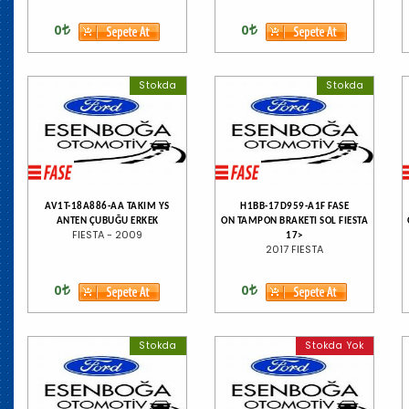
0
0
Stokda
Stokda
AV1T-18A886-AA TAKIM YS
H1BB-17D959-A1F FASE
ANTEN ÇUBUĞU ERKEK
ON TAMPON BRAKETI SOL FIESTA
FIESTA - 2009
17>
2017 FIESTA
0
0
Stokda
Stokda Yok