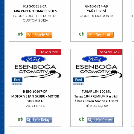
F1FG-33252-CA
GN1G-6714-AB
ARA PARCA OTOMATİK VİTES
YAĞ FİLTRESİ
FOCUS 2014- FİESTA-2017-
FOCUS 1.5 DRAGON 18-
F
CUSTOM 2012-
0
0
Stokda Yok
Stokda Yok
H1BG-8C607-DF
TUNAP 184 100 ML
MOTOR VE FAN GRUBU - MOTOR
Tunap 184 PREMIUM Partikül
SOGUTMA
filtresi Etken Maddesi 100ml
2017 FIESTA
TÜM ARAÇLAR
0
0