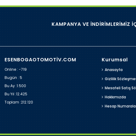
KAMPANYA VE İNDİRİMLERİMİZ İ
ESENBOGAOTOMOTİV.COM
Kurumsal
Online : -719
Anasayfa
Bugün :
5
Gizlilik Sözleşme
Bu Ay :
1.500
Mesafeli Satış S
Bu Yıl :
12.425
Hakkımızda
Toplam :
212.120
Hesap Numarala