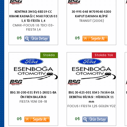
KENTPAR 3M5Q-6B319-CC
30-995-046 W709046-S300
KRANK KASNAĞI C MAX FOCUS 03
KAPUT DAYAMA KLİPSİ
TRANSIT (2006)
1,6 TD FİESTA 1,4
CMAX-FOCUS 1.6 TDCI 03-
FİESTA 1,4
0
0
Stokda
Stokda Yok
BSG 30-200-031 8V51-2K021-BA
BSG 30-625-001 XS41-7A564-EA
ÖN FREN BALATASI
DEBRİYAJ BİLYASI : HİDROLİK 11
FİESTA YENİ 08-18
mm
FOCUS I FİESTA 1,25 GÜLEN YÜZ
0
0