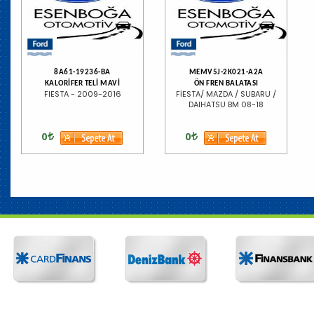
8A61-19236-BA
MEMV5J-2K021-A2A
KALORİFER TELİ MAVİ
ÖN FREN BALATASI
FIESTA - 2009-2016
FİESTA/ MAZDA / SUBARU /
DAIHATSU BM 08-18
0
0