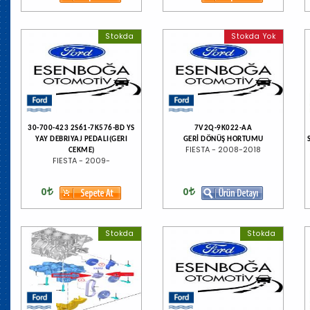
Stokda
Stokda Yok
30-700-423 2S61-7K576-BD YS
7V2Q-9K022-AA
YAY DEBRIYAJ PEDALI(GERI
GERİ DÖNÜŞ HORTUMU
FIESTA - 2008-2018
CEKME)
FIESTA - 2009-
0
0
Stokda
Stokda