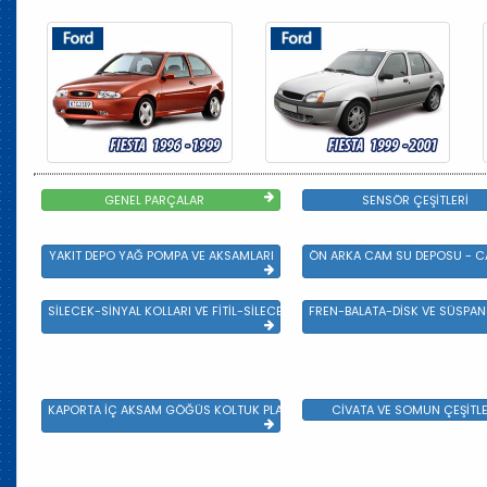
GENEL PARÇALAR
SENSÖR ÇEŞİTLERİ
YAKIT DEPO YAĞ POMPA VE AKSAMLARI
ÖN ARKA CAM SU DEPOSU - CA
SİLECEK-SİNYAL KOLLARI VE FİTİL-SİLECEK ÇEŞİTLERİ
FREN-BALATA-DİSK VE SÜSPA
KAPORTA İÇ AKSAM GÖĞÜS KOLTUK PLASTİK VE SAC AKSAM
CİVATA VE SOMUN ÇEŞİTLE