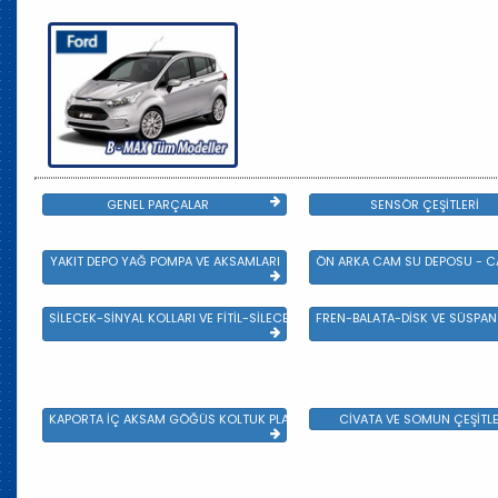
GENEL PARÇALAR
SENSÖR ÇEŞİTLERİ
YAKIT DEPO YAĞ POMPA VE AKSAMLARI
ÖN ARKA CAM SU DEPOSU - CA
SİLECEK-SİNYAL KOLLARI VE FİTİL-SİLECEK ÇEŞİTLERİ
FREN-BALATA-DİSK VE SÜSPA
KAPORTA İÇ AKSAM GÖĞÜS KOLTUK PLASTİK VE SAC AKSAM
CİVATA VE SOMUN ÇEŞİTLE