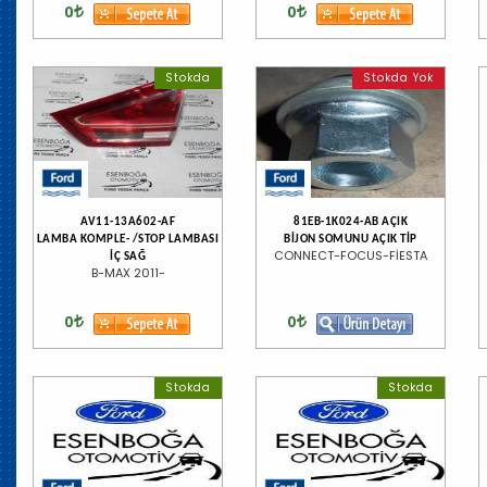
0
0
Stokda
Stokda Yok
AV11-13A602-AF
81EB-1K024-AB AÇIK
LAMBA KOMPLE- /STOP LAMBASI
BİJON SOMUNU AÇIK TİP
CONNECT-FOCUS-FİESTA
İÇ SAĞ
B-MAX 2011-
0
0
Stokda
Stokda