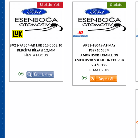
Stokda Yok
Stokda
8V21-7A564-AD LUK 510 0062 10
AP31-18045-AF MAY
DEBRİYAJ BİLYASI 12,MM
PS9710635M
FİESTA FOCUS
AMORTISOR KOMPLE ON
AMORTISOR SOL FIESTA COURIER
V.460 12>
B-MAX 2012
0
0