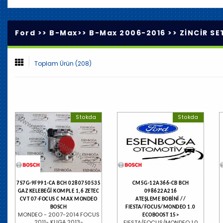
Ford >>
B-Max
>>
B-Max 2006-2016
>>
ZİNCİR SE
Toplam Ürün (208)
Stokda
Stokda
7S7G-9F991-CA BCH 0280750535
CM5G-12A366-CB BCH
GAZ KELEBEĞİ KOMPLE 1,6 ZETEC
098622A216
CVT 07-FOCUS C MAX MONDEO
ATEŞLEME BOBİNİ //
BOSCH
FIESTA/FOCUS/MONDEO 1.0
MONDEO - 2007-2014 FOCUS
ECOBOOST 15>
2011- KUGA 2013-
FIESTA/FOCUS/MONDEO 1.0