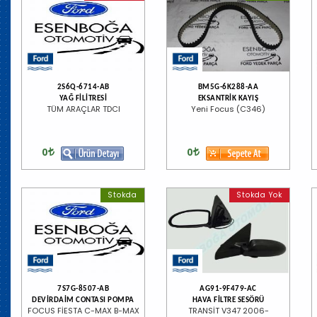
2S6Q-6714-AB
BM5G-6K288-AA
YAĞ FİLİTRESİ
EKSANTRİK KAYIŞ
TÜM ARAÇLAR TDCI
Yeni Focus (C346)
0
0
Stokda
Stokda Yok
7S7G-8507-AB
AG91-9F479-AC
DEVİRDAİM CONTASI POMPA
HAVA FİLTRE SESÖRÜ
FOCUS FİESTA C-MAX B-MAX
TRANSİT V347 2006-