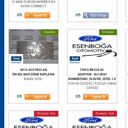
S-MAX FUSİON MONDEO KA
KUGA CONNECT
0
0
Stokda
Stokda
AV11-R237B23-AB
7M5G-8K556-AC
ÖN SOL KAPI DİREK KAPLAMA
ADAPTOR - SU CIKISI
B MAX 2012-
KONNEKTORU, PLASTIK, ZETEC 1.6
FOCUS (2004) / FOCUS CMAX
(2003)
0
0
Stokda Yok
Stokda Yok