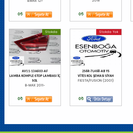
2018
B.MAX 12>
0
0
Stokda
Stokda Yok
AV11-13A603-AF
2S6R-7L468-AB YS
LAMBA KOMPLE-STOP LAMBASI İÇ
VİTES KOL ŞEMASI SİYAH
FIESTA/FUSION (2001)
SOL
B-MAX 2011-
0
0