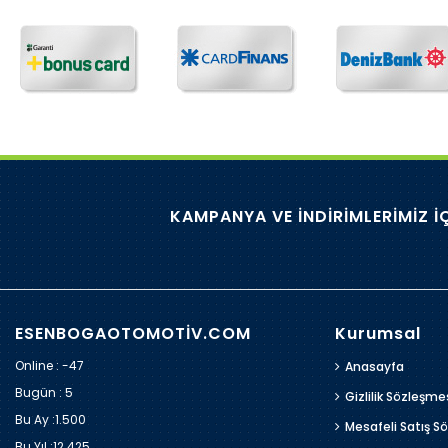
KAMPANYA VE İNDİRİMLERİMİZ İ
ESENBOGAOTOMOTİV.COM
Kurumsal
Online : -47
Anasayfa
Bugün :
5
Gizlilik Sözleşme
Bu Ay :
1.500
Mesafeli Satış S
Bu Yıl :
12.425