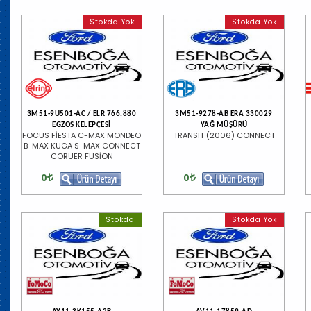
Stokda Yok
Stokda Yok
3M51-9U501-AC / ELR 766.880
3M51-9278-AB ERA 330029
EGZOS KELEPÇESİ
YAĞ MÜŞÜRÜ
FOCUS FİESTA C-MAX MONDEO
TRANSIT (2006) CONNECT
B-MAX KUGA S-MAX CONNECT
CORUER FUSİON
0
0
Stokda
Stokda Yok