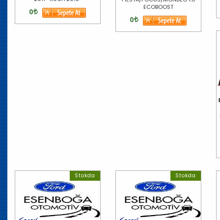
ECOBOOST
0
0
Stokda
Stokda