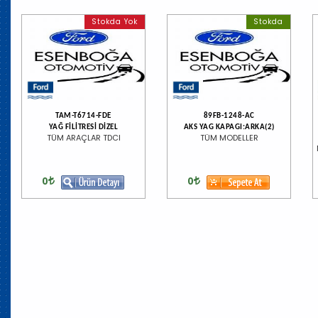
Stokda Yok
Stokda
TAM-T6714-FDE
89FB-1248-AC
YAĞ FİLİTRESİ DİZEL
AKS YAG KAPAGI:ARKA(2)
TÜM ARAÇLAR TDCI
TÜM MODELLER
0
0