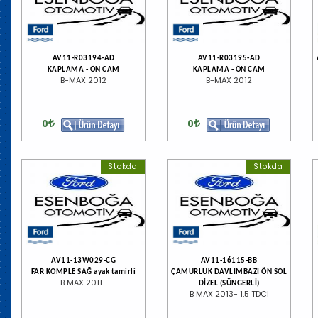
AV11-R03194-AD
AV11-R03195-AD
KAPLAMA - ÖN CAM
KAPLAMA - ÖN CAM
B-MAX 2012
B-MAX 2012
0
0
Stokda
Stokda
AV11-13W029-CG
AV11-16115-BB
FAR KOMPLE SAĞ ayak tamirli
ÇAMURLUK DAVLIMBAZI ÖN SOL
B MAX 2011-
DİZEL (SÜNGERLİ)
B MAX 2013- 1,5 TDCI