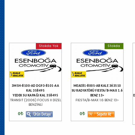
Stokda Yok
Stokda
3M5H-8100-AD DG93-8101-AA
MEAE81-8005-AB KALE 363510
KAL 358495
SU RADYATÖRÜ FIESTA/B-MAX 1.6
YEDEK SU KAPAĞI KAL 358495
BENZ 13>
D
TRANSIT (2006) FOCUS II DİZEL
FIESTA/B-MAX 1.6 BENZ 13>
BENZİNLİ
0
0