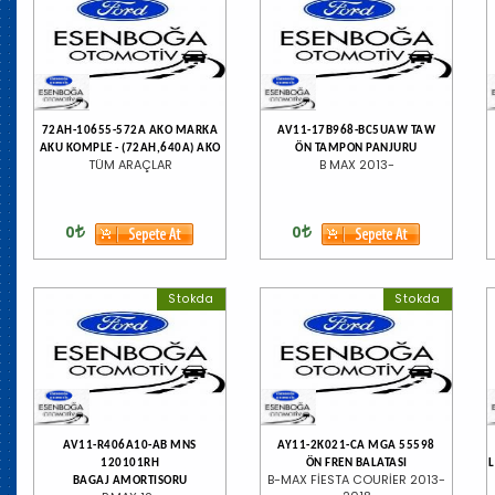
72AH-10655-572A AKO MARKA
AV11-17B968-BC5UAW TAW
AKU KOMPLE - (72AH,640A) AKO
ÖN TAMPON PANJURU
TÜM ARAÇLAR
B MAX 2013-
0
0
Stokda
Stokda
AV11-R406A10-AB MNS
AY11-2K021-CA MGA 55598
120101RH
ÖN FREN BALATASI
B-MAX FİESTA COURİER 2013-
BAGAJ AMORTISORU