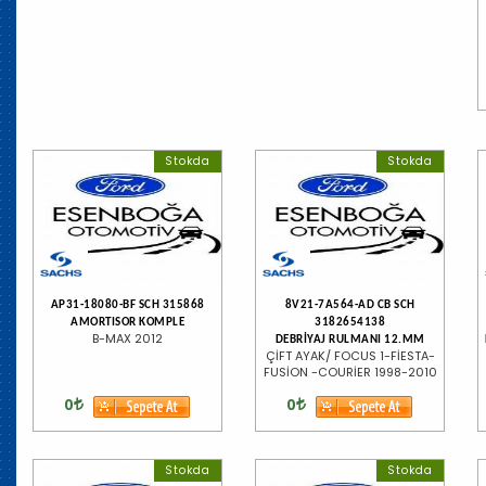
Stokda
Stokda
AP31-18080-BF SCH 315868
8V21-7A564-AD CB SCH
AMORTISOR KOMPLE
3182654138
B-MAX 2012
DEBRİYAJ RULMANI 12.MM
ÇİFT AYAK/ FOCUS 1-FİESTA-
FUSİON -COURİER 1998-2010
0
0
Stokda
Stokda