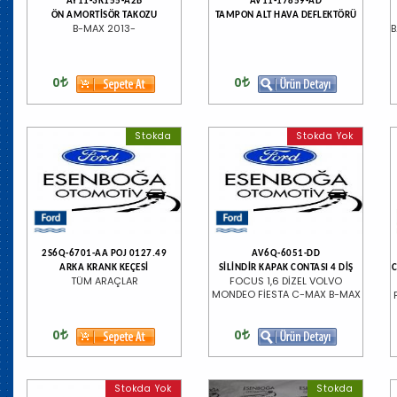
AY11-3K155-A2B
AV11-17859-AD
ÖN AMORTİSÖR TAKOZU
TAMPON ALT HAVA DEFLEKTÖRÜ
B-MAX 2013-
B
0
0
Stokda
Stokda Yok
2S6Q-6701-AA POJ 0127.49
AV6Q-6051-DD
ARKA KRANK KEÇESİ
SİLİNDİR KAPAK CONTASI 4 DİŞ
C
TÜM ARAÇLAR
FOCUS 1,6 DİZEL VOLVO
MONDEO FİESTA C-MAX B-MAX
0
0
Stokda Yok
Stokda