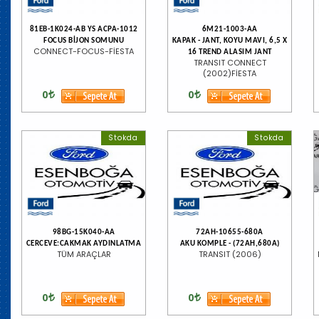
81EB-1K024-AB YS ACPA-1012
6M21-1003-AA
FOCUS BİJON SOMUNU
KAPAK - JANT, KOYU MAVI, 6,5 X
CONNECT-FOCUS-FİESTA
16 TREND ALASIM JANT
TRANSIT CONNECT
(2002)FİESTA
0
0
Stokda
Stokda
98BG-15K040-AA
72AH-10655-680A
CERCEVE:CAKMAK AYDINLATMA
AKU KOMPLE - (72AH,680A)
TÜM ARAÇLAR
TRANSIT (2006)
0
0