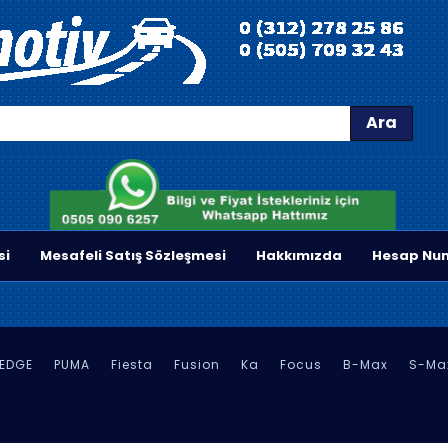
Ara
si
Mesafeli Satış Sözleşmesi
Hakkımızda
Hesap Num
EDGE
PUMA
Fiesta
Fusion
Ka
Focus
B-Max
S-Ma