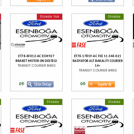
Stokda Yok
Stokda
ET76-6F012-AC ECM927
ET76-17859-AC FSE 11-346-021
BRAKET MOTOR ON DESTEGI
RADYATOR ALT BAKALITI COURIER
TRANSIT COURIER B460
14>
TRANSIT COURIER B460
0
0
Stokda
Stokda