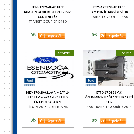
JT76-17B968-AB FASE
JT76-17E778-AB FASE
TAMPON PANJURU (CERCEVESIZ)
TAMPON İÇ TAKVİYESİ ÖN
TRANSIT COURIER B460
COURIER 18>
TRANSIT COURIER B460
0
0
Stokda
Stokda
MEMT76-2K021-AA MEAY1J-
ET76-17D958-AC
2K021-AA AY11-2K021-BD
ÖN TAMPON BAĞLANTI BRAKETİ
ÖN FREN BALATASI
SAĞ
FİESTA 2013-2014 B-MAX
B460 TRANSİT COURİER 2014-
0
0