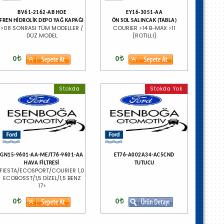
BV61-2162-AB HOE
EY16-3051-AA
FREN HİDROLİK DEPO YAĞ KAPAĞI
ÖN SOL SALINCAK (TABLA)
>08 SONRASI TÜM MODELLER /
COURIER >14 B-MAX >11
DÜZ MODEL
[ROTILLI]
0
0
Stokda
Stokda Yok
GN15-9601-AA-MEJT76-9601-AA
ET76-A002A34-AC5CND
HAVA FİLTRESİ
TUTUCU
FIESTA/ECOSPORT/COURİER 1,0
ECOBOSST/1,5 DİZEL/1,5 BENZ
17>
0
0