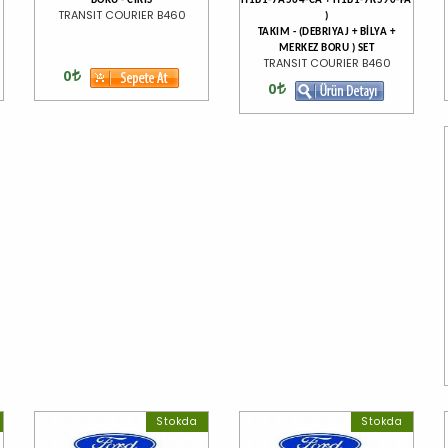
BORU - CIKIS
H1B1-7A564-CA + H1B1-7K590-FA
TRANSIT COURIER B460
)
TAKIM - (DEBRIYAJ + BİLYA +
MERKEZ BORU ) SET
TRANSIT COURIER B460
0
0
Stokda
Stokda