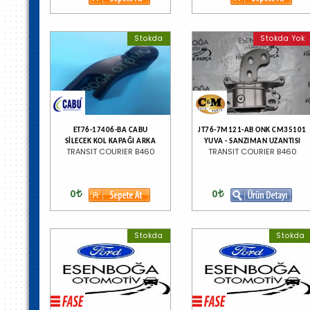
Stokda
Stokda Yok
ET76-17406-BA CABU
JT76-7M121-AB ONK CM35101
SİLECEK KOL KAPAĞI ARKA
YUVA - SANZIMAN UZANTISI
TRANSIT COURIER B460
TRANSIT COURIER B460
0
0
Stokda
Stokda