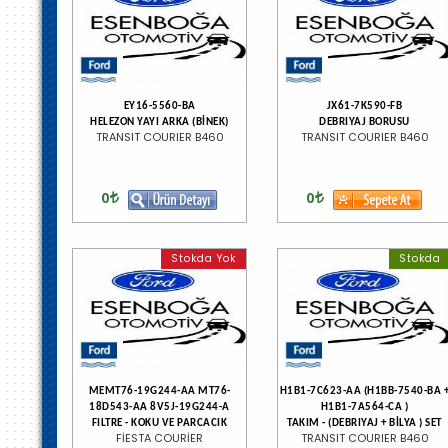
EY16-5560-BA
JX61-7K590-FB
HELEZON YAYI ARKA (BİNEK)
DEBRIYAJ BORUSU
TRANSIT COURIER B460
TRANSIT COURIER B460
0
0
Stokda Yok
Stokda
MEMT76-19G244-AA MT76-
H1B1-7C623-AA (H1BB-7540-BA 
18D543-AA 8V5J-19G244-A
H1B1-7A564-CA )
FILTRE - KOKU VE PARCACIK
TAKIM - (DEBRIYAJ + BİLYA ) SET
FİESTA COURİER
TRANSIT COURIER B460