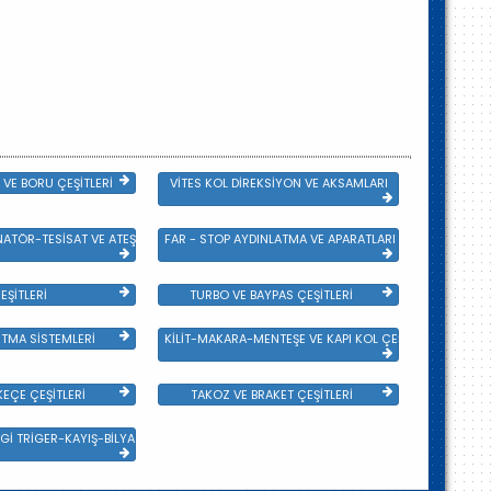
VE BORU ÇEŞİTLERİ
VİTES KOL DİREKSİYON VE AKSAMLARI
NATÖR-TESİSAT VE ATEŞLEME GRB
FAR - STOP AYDINLATMA VE APARATLARI
EŞİTLERİ
TURBO VE BAYPAS ÇEŞİTLERİ
TMA SİSTEMLERİ
KİLİT-MAKARA-MENTEŞE VE KAPI KOL ÇEŞİTLERİ
EÇE ÇEŞİTLERİ
TAKOZ VE BRAKET ÇEŞİTLERİ
Gİ TRİGER-KAYIŞ-BİLYA VE DEVİRDAİM