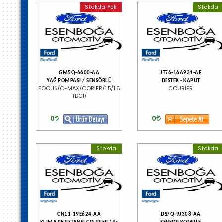
Stokda Yok
Stokda
GM5Q-6600-AA
JT76-16A931-AF
YAĞ POMPASI / SENSÖRLÜ
DESTEK - KAPUT
FOCUS/C-MAX/CORİER/1.5/1.6
COURİER
TDCI/
0
0
Stokda
Stokda
CN11-19E624-AA
DS7Q-9J308-AA