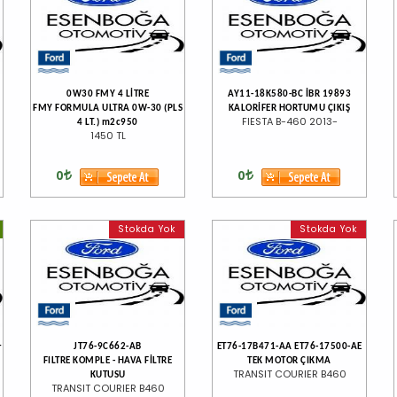
0W30 FMY 4 LİTRE
AY11-18K580-BC İBR 19893
FMY FORMULA ULTRA 0W-30 (PLS
KALORİFER HORTUMU ÇIKIŞ
FIESTA B-460 2013-
4 LT.) m2c950
1450 TL
0
0
Stokda Yok
Stokda Yok
+
JT76-9C662-AB
ET76-17B471-AA ET76-17500-AE
FILTRE KOMPLE - HAVA FİLTRE
TEK MOTOR ÇIKMA
TRANSIT COURIER B460
KUTUSU
TRANSIT COURIER B460