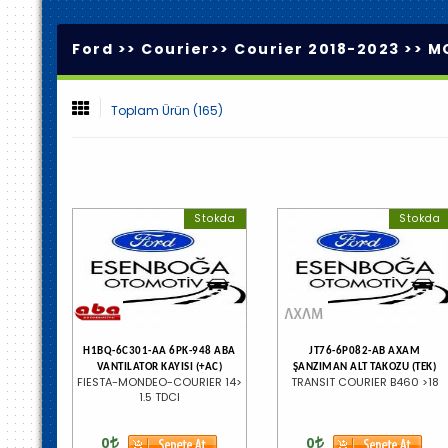
Ford >>
Courier
>>
Courier 2018-2023
>>
M
Toplam Ürün (165)
Stokda
Stokda
H1BQ-6C301-AA 6PK-948 ABA
JT76-6P082-AB AXAM
VANTILATOR KAYISI (+AC)
ŞANZIMAN ALT TAKOZU (TEK)
FIESTA-MONDEO-COURIER 14>
TRANSIT COURIER B460 >18
1.5 TDCI
0
0