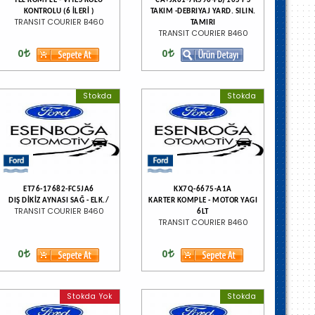
TEL KOMPLE - VITES KOLU
CA+JX61-7K590-FB) 105 PS
KONTROLU (6 İLERİ )
TAKIM -DEBRIYAJ YARD. SILIN.
TRANSIT COURIER B460
TAMIRI
TRANSIT COURIER B460
0
0
Stokda
Stokda
ET76-17682-FC5JA6
KX7Q-6675-A1A
DIŞ DİKİZ AYNASI SAĞ - ELK./
KARTER KOMPLE - MOTOR YAGI
TRANSIT COURIER B460
6LT
TRANSIT COURIER B460
0
0
Stokda Yok
Stokda