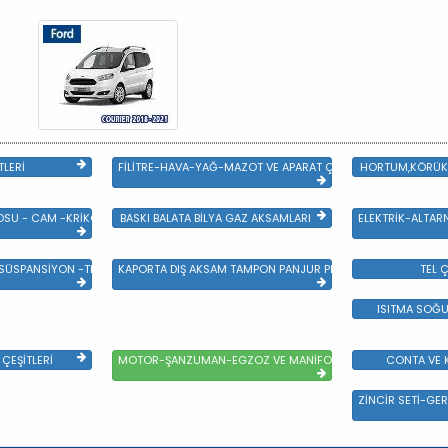
TLERİ
FİLİTRE-HAVA-YAĞ-MAZOT VE APARAT ÇEŞİTLERİ
HORTUM,KÖRÜK 
SU - CAM -KRİKO VE AYNA ÇEŞİTLER
BASKI BALATA BİLYA GAZ AKSAMLARI
ELEKTRİK-ALTAR
 SÜSPANSİYON -TEKER ÖN-ARKA TAKIM VE YÜRÜYEN AKSAMLAR
KAPORTA DIŞ AKSAM TAMPON PANJUR PLASTİK VE SAC AKSAM
TEL Ç
ISITMA SOĞU
ÇEŞİTLERİ
MOTOR-ŞANZUMAN-EGZOZ VE MANİFOLD
CONTA VE K
ZİNCİR SETİ-GER