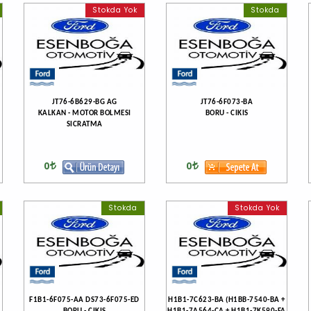
Stokda Yok
Stokda
JT76-6B629-BG AG
JT76-6F073-BA
KALKAN - MOTOR BOLMESI
BORU - CIKIS
SICRATMA
0
0
Stokda
Stokda Yok
F1B1-6F075-AA DS73-6F075-ED
H1B1-7C623-BA (H1BB-7540-BA +