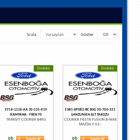
Sırala:
Göster:
Stokda
Stokda
EY16-1126-AA 30-225-019
E3B1-6P082-BC BSG 30-700-331
KAMPANA - FREN YS
ŞANZUMAN ALT TAKOZU
TRANSIT COURIER B460
COURIER FIESTA FUSION B-MAX
MAZDA II 02-
0
0