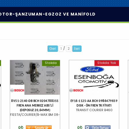
OTOR-ŞANZUMAN-EGZOZ VE MANİFOLD
/
Geri
1
2
İleri
Stokda
Stokda Yok
8V51-2140-DB BCH 0204788355
EY16-1125-AA BCH 0986479659
FREN ANA MERKEZ ABS'Lİ
DISK - ÖN FREN TK FİYATI
TRANSIT COURIER B460
(DEPOSUZ 20,64MM)
FİESTA/COURİER/B-MAX BM 08-
0
0