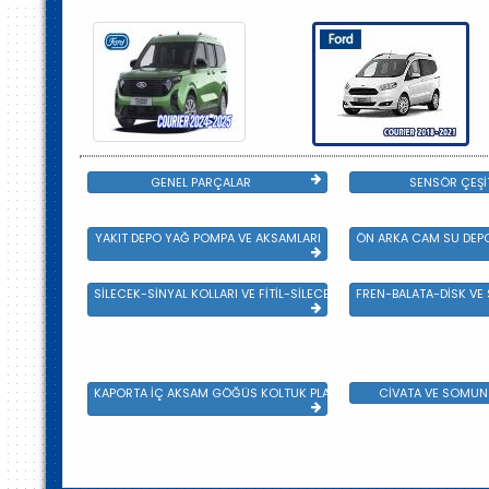
GENEL PARÇALAR
SENSÖR ÇEŞİ
YAKIT DEPO YAĞ POMPA VE AKSAMLARI
ÖN ARKA CAM SU DEPO
SİLECEK-SİNYAL KOLLARI VE FİTİL-SİLECEK ÇEŞİTLERİ
FREN-BALATA-DİSK VE
KAPORTA İÇ AKSAM GÖĞÜS KOLTUK PLASTİK VE SAC AKSAM
CİVATA VE SOMUN 