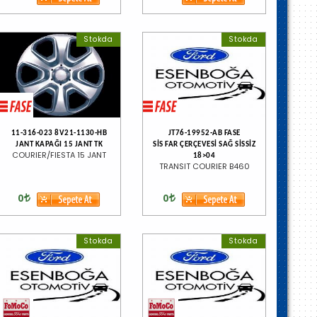
Stokda
Stokda
11-316-023 8V21-1130-HB
JT76-19952-AB FASE
JANT KAPAĞI 15 JANT TK
SİS FAR ÇERÇEVESİ SAĞ SİSSİZ
COURIER/FIESTA 15 JANT
18>04
TRANSIT COURIER B460
0
0
Stokda
Stokda