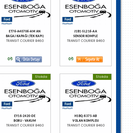
ET76-A40706-AM AN
J1B1-5L216-AA
BAGAJ KAPAĞI (TEK KAPI)
SENSOR KOMPLE
TRANSIT COURIER B460
TRANSIT COURIER B460
0
0
Stokda
Stokda
EY16-2420-DE
H1BQ-6375-AB
BORU - VAKUM
VOLAN KOMPLESI
TRANSIT COURIER B460
TRANSIT COURIER B460