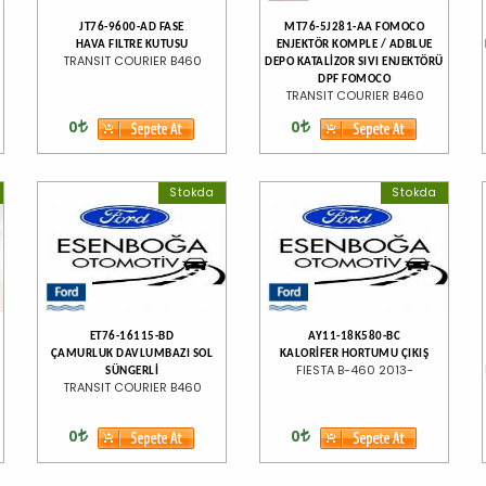
JT76-9600-AD FASE
MT76-5J281-AA FOMOCO
HAVA FILTRE KUTUSU
ENJEKTÖR KOMPLE / ADBLUE
TRANSIT COURIER B460
DEPO KATALİZOR SIVI ENJEKTÖRÜ
DPF FOMOCO
TRANSIT COURIER B460
0
0
Stokda
Stokda
ET76-16115-BD
AY11-18K580-BC
ÇAMURLUK DAVLUMBAZI SOL
KALORİFER HORTUMU ÇIKIŞ
FIESTA B-460 2013-
SÜNGERLİ
TRANSIT COURIER B460
0
0