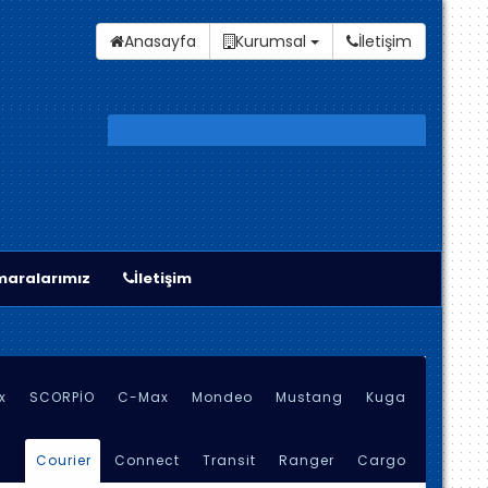
Anasayfa
Kurumsal
İletişim
aralarımız
İletişim
x
SCORPİO
C-Max
Mondeo
Mustang
Kuga
Courier
Connect
Transit
Ranger
Cargo