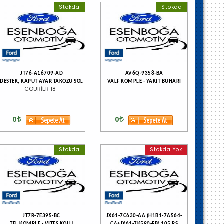
Stokda
Stokda
JT76-A16709-AD
AV6Q-9358-BA
DESTEK, KAPUT AYAR TAKOZU SOL
VALF KOMPLE - YAKIT BUHARI
COURİER 18-
0
0
Stokda
Stokda Yok
JT7R-7E395-BC
JX61-7C630-AA (H1B1-7A564-