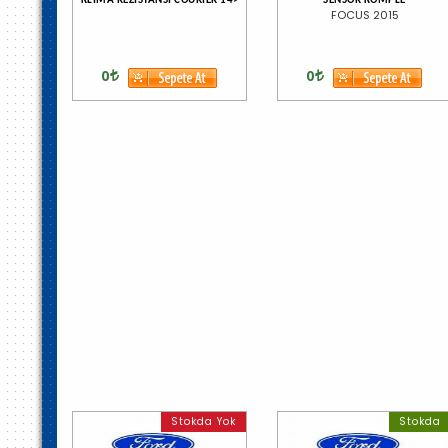
KLIMA REZISTANSI COURIER 14>
SENSOR KOMPLE
FOCUS 2015
0
0
Stokda Yok
Stokda