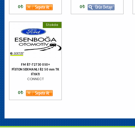
0
0
Stokda
FM 87-72730 050+
PİSTON SEKMANLI 82 50 mm TK
FİYATI
CONNECT
0