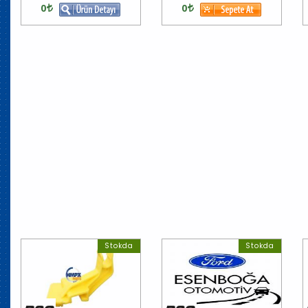
0
0
Stokda
Stokda