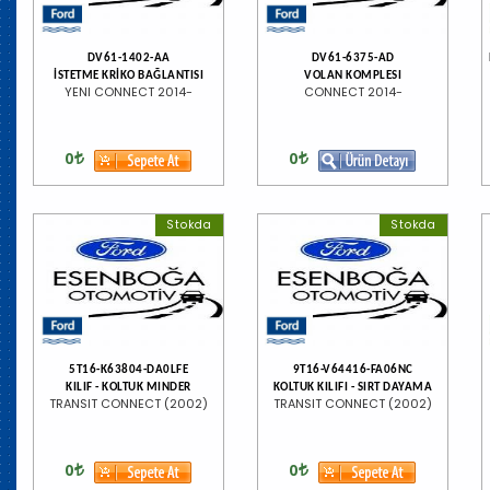
DV61-1402-AA
DV61-6375-AD
İSTETME KRİKO BAĞLANTISI
VOLAN KOMPLESI
YENI CONNECT 2014-
CONNECT 2014-
0
0
Stokda
Stokda
5T16-K63804-DA0LFE
9T16-V64416-FA06NC
KILIF - KOLTUK MINDER
KOLTUK KILIFI - SIRT DAYAMA
TRANSIT CONNECT (2002)
TRANSIT CONNECT (2002)
0
0