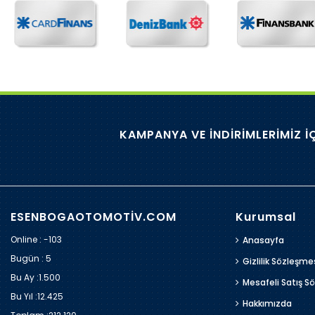
KAMPANYA VE İNDİRİMLERİMİZ İ
ESENBOGAOTOMOTİV.COM
Kurumsal
Online : -103
Anasayfa
Bugün :
5
Gizlilik Sözleşme
Bu Ay :
1.500
Mesafeli Satış S
Bu Yıl :
12.425
Hakkımızda