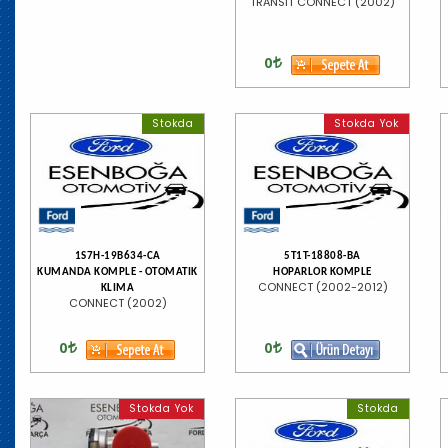
TRANSIT CONNECT (2002)
0
Stokda
Stokda Yok
1S7H-19B634-CA
5T1T-18808-BA
KUMANDA KOMPLE - OTOMATIK
HOPARLOR KOMPLE
CONNECT (2002-2012)
KLIMA
CONNECT (2002)
0
0
Stokda Yok
Stokda