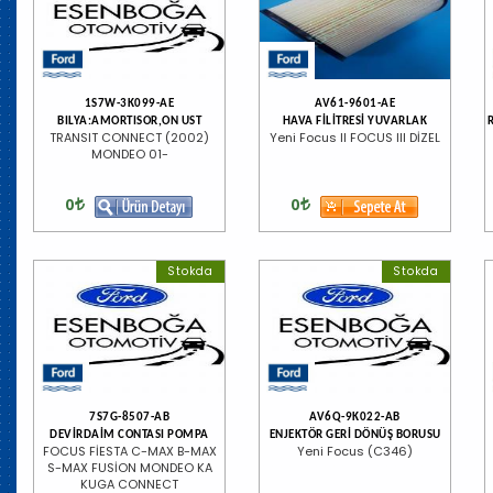
1S7W-3K099-AE
AV61-9601-AE
BILYA:AMORTISOR,ON UST
HAVA FİLİTRESİ YUVARLAK
TRANSIT CONNECT (2002)
Yeni Focus II FOCUS III DİZEL
MONDEO 01-
0
0
Stokda
Stokda
7S7G-8507-AB
AV6Q-9K022-AB
DEVİRDAİM CONTASI POMPA
ENJEKTÖR GERİ DÖNÜŞ BORUSU
FOCUS FİESTA C-MAX B-MAX
Yeni Focus (C346)
S-MAX FUSİON MONDEO KA
KUGA CONNECT