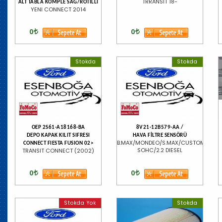
TRRANSİT 18-
ALT TABLA KOMPLE SAĞ/ROTİLLİ
YENI CONNECT 2014
0
0
Stokda
Stokda
OEP 2S61-A18168-BA
8V21-12B579-AA /
DEPO KAPAK KILIT SIFRESI
HAVA FİLTRE SENSÖRÜ
B.MAX/MONDEO/S.MAX/CUSTOM/1.5/1.
CONNECT FIESTA FUSION 02>
SOHC/2.2 DIESEL
TRANSIT CONNECT (2002)
0
0
Stokda Yok
Stokda