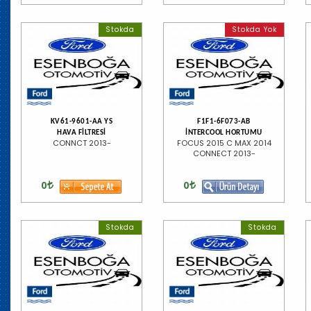
Stokda
Stokda Yok
KV61-9601-AA YS
F1F1-6F073-AB
HAVA FİLTRESİ
İNTERCOOL HORTUMU
CONNCT 2013-
FOCUS 2015 C MAX 2014
CONNECT 2013-
0
0
Stokda
Stokda