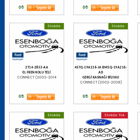
0
0
Stokda
Stokda
2T14-2853-AA
4S7Q-19A216-JA BM5Q-19A216-
EL FREN KOLU TELİ
AD
CONNECT (2002-2014
GERGİ KASNAĞI BİLYASI
CONNECT (2002-2008)
0
0
Stokda
Stokda Yok