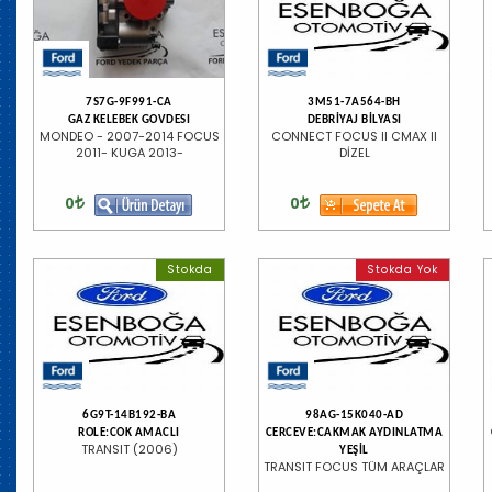
7S7G-9F991-CA
3M51-7A564-BH
GAZ KELEBEK GOVDESI
DEBRİYAJ BİLYASI
MONDEO - 2007-2014 FOCUS
CONNECT FOCUS II CMAX II
2011- KUGA 2013-
DİZEL
0
0
Stokda
Stokda Yok
6G9T-14B192-BA
98AG-15K040-AD
ROLE:COK AMACLI
CERCEVE:CAKMAK AYDINLATMA
TRANSIT (2006)
YEŞİL
TRANSIT FOCUS TÜM ARAÇLAR