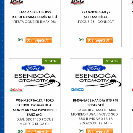
8A61-16828-AB - BSG
97AG-3C083-AD ys
KAPUT DAYAMA DEMİR KLİPSİ
ŞAFT ASKI BİLYA
FIESTA COURIER B.MAX 08>
FOCUS 98- CONNECT
0
0
Stokda
Stokda
WSS-M2C936-1LT. / FORD
BM5G-8A615-AA DAY KTB 948
CASTROL Transmax DUAL
TRIGER SETİ
FOCUS III C-MAX S- MAX
SANZIMAN YAĞI POWERSHIFT
MONDEO KUGA II VOLVO S60 II
SANZ.YAGI
S80 II V40 V60 1.5 1.6
DUAL 6DCT450 FOCUS
ECOBOOST T2 T4 11-
MONDEO KUGA 01-
0
0