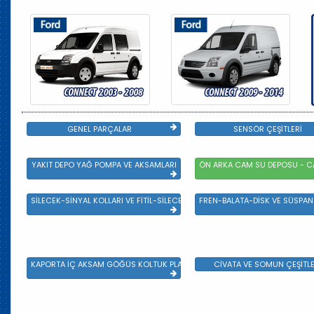
GENEL PARÇALAR
SENSÖR ÇEŞİTLERİ
YAKIT DEPO YAĞ POMPA VE AKSAMLARI
ÖN ARKA CAM SU DEPOSU - CA
SİLECEK-SİNYAL KOLLARI VE FİTİL-SİLECEK ÇEŞİTLERİ
FREN-BALATA-DİSK VE SÜSPA
KAPORTA İÇ AKSAM GÖĞÜS KOLTUK PLASTİK VE SAC AKSAM
CİVATA VE SOMUN ÇEŞİTLE