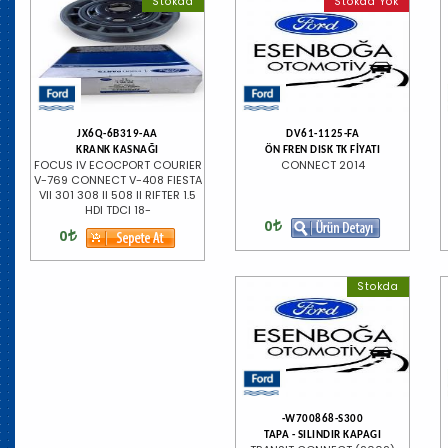
Stokda
Stokda Yok
JX6Q-6B319-AA
DV61-1125-FA
KRANK KASNAĞI
ÖN FREN DISK TK FİYATI
FOCUS IV ECOCPORT COURIER
CONNECT 2014
V-769 CONNECT V-408 FIESTA
VII 301 308 II 508 II RIFTER 1.5
HDI TDCI 18-
0
0
Stokda
-W700868-S300
TAPA - SILINDIR KAPAGI