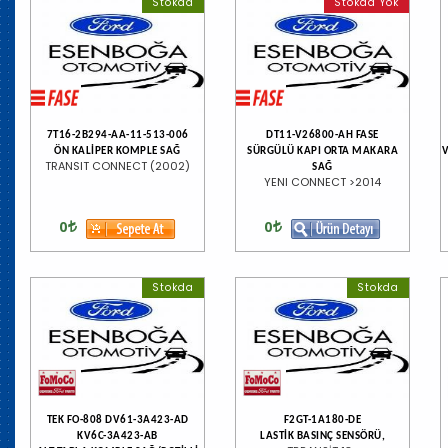
Stokda
Stokda Yok
7T16-2B294-AA-11-513-006
DT11-V26800-AH FASE
ÖN KALİPER KOMPLE SAĞ
SÜRGÜLÜ KAPI ORTA MAKARA
TRANSIT CONNECT (2002)
SAĞ
YENI CONNECT >2014
0
0
Stokda
Stokda
TEK FO-808 DV61-3A423-AD
F2GT-1A180-DE
KV6C-3A423-AB
LASTİK BASINÇ SENSÖRÜ,