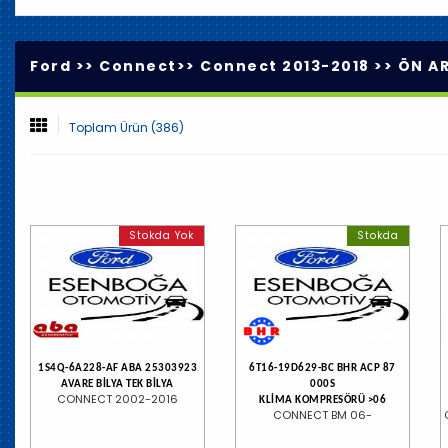
Ford >>
Connect
>>
Connect 2013-2018
>>
ÖN AR
Toplam Ürün (386)
Stokda Yok
Stokda
1S4Q-6A228-AF ABA 25303923
6T16-19D629-BC BHR ACP 87
AVARE BİLYA TEK BİLYA
000S
CONNECT 2002-2016
KLİMA KOMPRESÖRÜ >06
CONNECT BM 06-