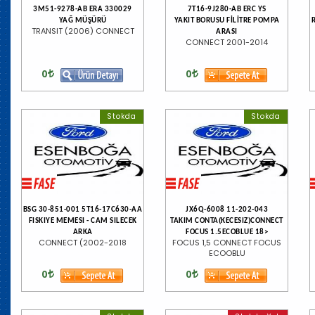
3M51-9278-AB ERA 330029
7T16-9J280-AB ERC YS
YAĞ MÜŞÜRÜ
YAKIT BORUSU FİLİTRE POMPA
TRANSIT (2006) CONNECT
ARASI
CONNECT 2001-2014
0
0
Stokda
Stokda
BSG 30-851-001 5T16-17C630-AA
JX6Q-6008 11-202-043
FISKIYE MEMESI - CAM SILECEK
TAKIM CONTA(KECESIZ)CONNECT
ARKA
FOCUS 1.5ECOBLUE 18>
CONNECT (2002-2018
FOCUS 1,5 CONNECT FOCUS
ECOOBLU
0
0