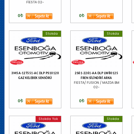
FİESTA 02-
0
0
Stokda
Stokda
3M5A-12T551-AC DLP PS10120
2S61-2261-AA DLP LW80125
GAZ KELEBEK SENSÖRÜ
FREN SİLİNDİRİ ARKA
FIESTA/ FUSION / MAZDA BM
02-
0
0
Stokda Yok
Stokda