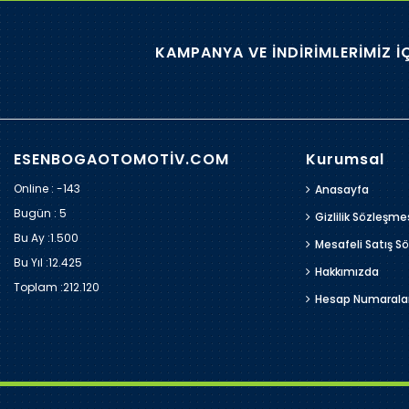
KAMPANYA VE İNDİRİMLERİMİZ İ
ESENBOGAOTOMOTİV.COM
Kurumsal
Online : -143
Anasayfa
Bugün :
5
Gizlilik Sözleşme
Bu Ay :
1.500
Mesafeli Satış S
Bu Yıl :
12.425
Hakkımızda
Toplam :
212.120
Hesap Numarala