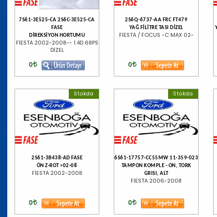
7S61-3E525-CA 2S6C-3E525-CA
2S6Q-6737-AA FRC FT479
FASE
YAĞ FİLİTRE TASI DİZEL
FİESTA / FOCUS -C MAX 02-
DİREKSİYON HORTUMU
FİESTA 2002-2008-- 1.4D 68PS
DİZEL
0
0
Stokda
Stokda
2S61-3B438-AD FASE
6S61-17757-CC55MW 11-359-023
ÖN Z-ROT >02-08
TAMPON KOMPLE - ON, TORK
FİESTA 2002-2008
GRISI, ALT
FIESTA 2006-2008
0
0