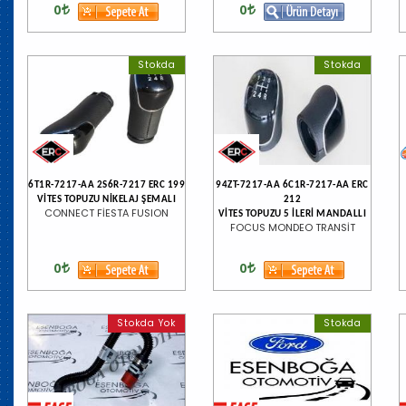
0
0
Stokda
Stokda
6T1R-7217-AA 2S6R-7217 ERC 199
94ZT-7217-AA 6C1R-7217-AA ERC
VİTES TOPUZU NİKELAJ ŞEMALI
212
CONNECT FİESTA FUSION
VİTES TOPUZU 5 İLERİ MANDALLI
FOCUS MONDEO TRANSİT
0
0
Stokda Yok
Stokda