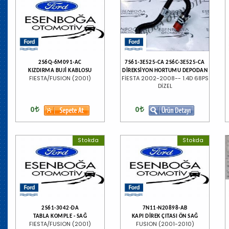
2S6Q-6M091-AC
7S61-3E525-CA 2S6C-3E525-CA
KIZDIRMA BUJİ KABLOSU
DİREKSİYON HORTUMU DEPODAN
FIESTA/FUSION (2001)
FİESTA 2002-2008-- 1.4D 68PS
DİZEL
0
0
Stokda
Stokda
2S61-3042-DA
7N11-N20898-AB
TABLA KOMPLE - SAĞ
KAPI DİREK ÇITASI ÖN SAĞ
FIESTA/FUSION (2001)
FUSION (2001-2010)