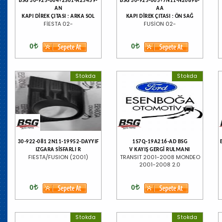
BSG 30-925-004+2S61-A25459-
BSG 30-925-005+7N11-N20898-
AN
AA
KAPI DİREK ÇITASI : ARKA SOL
KAPI DİREK ÇITASI : ÖN SAĞ
FİESTA 02-
FUSİON 02-
0
0
Stokda
Stokda
30-922-081 2N11-19952-DAYYIF
1S7Q-19A216-AD BSG
IZGARA SİSFARLI R
V KAYIŞ GERGİ RULMANI
FIESTA/FUSION (2001)
TRANSIT 2001-2008 MONDEO
2001-2008 2.0
0
0
Stokda
Stokda