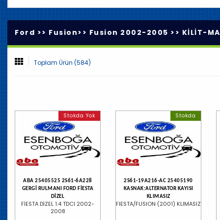
Ford >>
Fusion
>>
Fusion 2002-2005
>>
KİLİT-MA
Toplam Ürün (584)
Stokda Yok
Stokda
ABA 25405525 2S61-6A228
2S61-19A216-AC 25405190
GERGİ RULMANI FORD FİESTA
KASNAK:ALTERNATOR KAYISI
DİZEL
KLIMASIZ
FİESTA DİZEL 1.4 TDCI 2002-
FIESTA/FUSION (2001) KLIMASIZ
2008