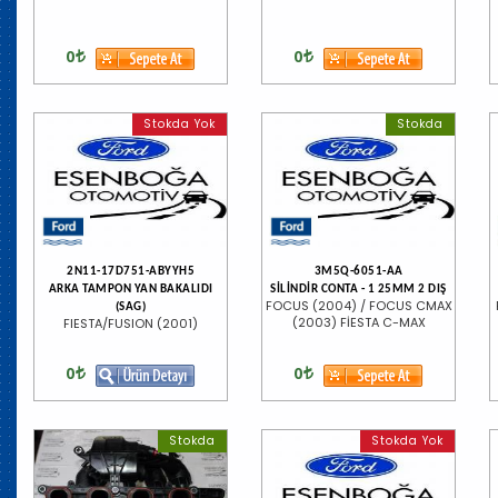
0
0
Stokda Yok
Stokda
2N11-17D751-ABYYH5
3M5Q-6051-AA
ARKA TAMPON YAN BAKALIDI
SİLİNDİR CONTA - 1 25MM 2 DIŞ
FOCUS (2004) / FOCUS CMAX
(SAG)
(2003) FİESTA C-MAX
FIESTA/FUSION (2001)
0
0
Stokda
Stokda Yok