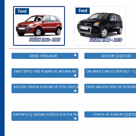
GENEL PARÇALAR
SENSÖR ÇEŞİTLERİ
YAKIT DEPO YAĞ POMPA VE AKSAMLARI
ÖN ARKA CAM SU DEPOSU - CA
SİLECEK-SİNYAL KOLLARI VE FİTİL-SİLECEK ÇEŞİTLERİ
FREN-BALATA-DİSK VE SÜSPA
KAPORTA İÇ AKSAM GÖĞÜS KOLTUK PLASTİK VE SAC AKSAM
CİVATA VE SOMUN ÇEŞİTLE