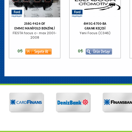
2S6G-9424-DF
6M5G-6700-BA
EMME MANİFOLD BENZİNLİ
GRANK KEÇESİ
FİESTA focus c- max 2001-
Yeni Focus (C346)
2008
0
0