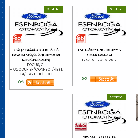
Stokda
Stokda
2S6Q-12A648-AB FEBI 36038
4M5G-6B321-ZB FEBI 32215
HAVA ISI MÜŞÜRÜ0(TERMOSTAT
KRANK KASNAĞI
FOCUS II 2005-2012
KAPAĞINA GELEN)
FOCUS/C-
MAX/COURİER/CONNECT/FİESTA/KUGA
1.4/1.6/2.0 HDİ-TDCI
0
0
Stokda