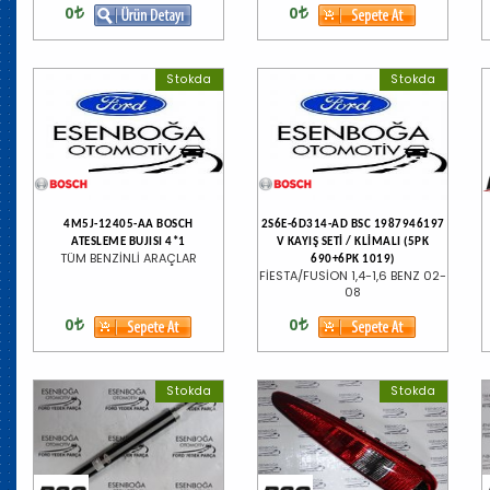
0
0
Stokda
Stokda
4M5J-12405-AA BOSCH
2S6E-6D314-AD BSC 1987946197
ATESLEME BUJISI 4*1
V KAYIŞ SETİ / KLİMALI (5PK
TÜM BENZİNLİ ARAÇLAR
690+6PK 1019)
FİESTA/FUSİON 1,4-1,6 BENZ 02-
08
0
0
Stokda
Stokda