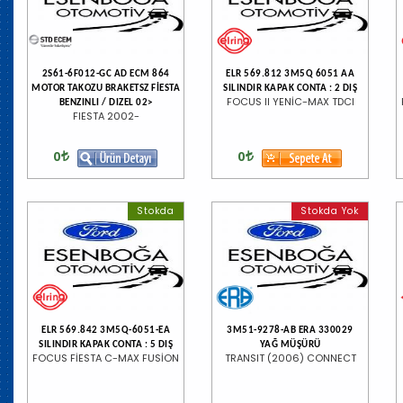
2S61-6F012-GC AD ECM 864
ELR 569.812 3M5Q 6051 AA
MOTOR TAKOZU BRAKETSZ FİESTA
SILINDIR KAPAK CONTA : 2 DIŞ
FOCUS II YENİC-MAX TDCI
BENZINLI / DIZEL 02>
FIESTA 2002-
0
0
Stokda
Stokda Yok
ELR 569.842 3M5Q-6051-EA
3M51-9278-AB ERA 330029
SILINDIR KAPAK CONTA : 5 DIŞ
YAĞ MÜŞÜRÜ
FOCUS FİESTA C-MAX FUSİON
TRANSIT (2006) CONNECT