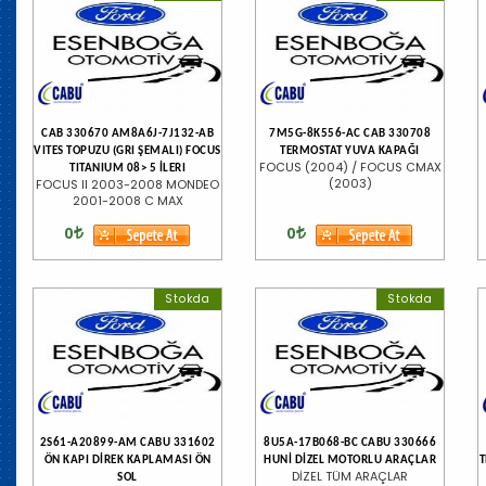
CAB 330670 AM8A6J-7J132-AB
7M5G-8K556-AC CAB 330708
VITES TOPUZU (GRI ŞEMALI) FOCUS
TERMOSTAT YUVA KAPAĞI
FOCUS (2004) / FOCUS CMAX
TITANIUM 08> 5 İLERI
(2003)
FOCUS II 2003-2008 MONDEO
2001-2008 C MAX
0
0
Stokda
Stokda
2S61-A20899-AM CABU 331602
8U5A-17B068-BC CABU 330666
ÖN KAPI DİREK KAPLAMASI ÖN
HUNİ DİZEL MOTORLU ARAÇLAR
T
DİZEL TÜM ARAÇLAR
SOL