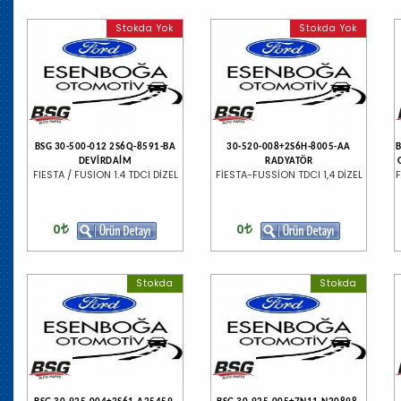
Stokda Yok
Stokda Yok
BSG 30-500-012 2S6Q-8591-BA
30-520-008+2S6H-8005-AA
DEVİRDAİM
RADYATÖR
FIESTA / FUSION 1.4 TDCI DİZEL
FİESTA-FUSSİON TDCI 1,4 DİZEL
F
0
0
Stokda
Stokda