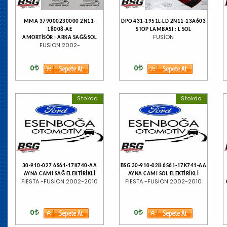
MMA 379000230000 2N11-
DPO 431-1951L-LD 2N11-13A603
18008-AE
STOP LAMBASI : L SOL
FUSİON
AMORTİSÖR : ARKA SAĞ&SOL
FUSION 2002-
0
0
Stokda
Stokda
30-910-027 6S61-17K740-AA
BSG 30-910-028 6S61-17K741-AA
AYNA CAMI SAĞ ELEKTİRİKLİ
AYNA CAMI SOL ELEKTİRİKLİ
FİESTA -FUSİON 2002-2010
FİESTA -FUSİON 2002-2010
0
0