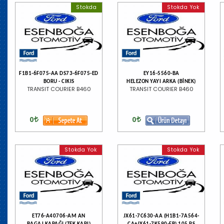
Stokda
Stokda Yok
F1B1-6F075-AA DS73-6F075-ED
EY16-5560-BA
BORU - CIKIS
HELEZON YAYI ARKA (BİNEK)
TRANSIT COURIER B460
TRANSIT COURIER B460
0
0
Stokda Yok
Stokda Yok
ET76-A40706-AM AN
JX61-7C630-AA (H1B1-7A564-