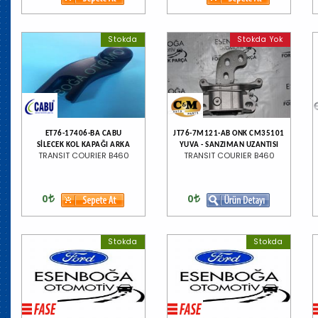
Stokda
Stokda Yok
ET76-17406-BA CABU
JT76-7M121-AB ONK CM35101
SİLECEK KOL KAPAĞI ARKA
YUVA - SANZIMAN UZANTISI
TRANSIT COURIER B460
TRANSIT COURIER B460
0
0
Stokda
Stokda