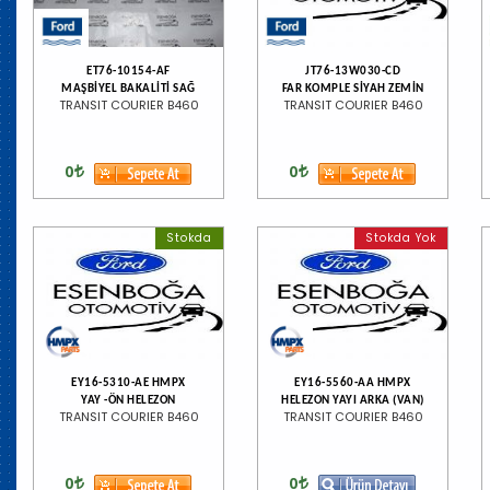
ET76-10154-AF
JT76-13W030-CD
MAŞBİYEL BAKALİTİ SAĞ
FAR KOMPLE SİYAH ZEMİN
TRANSIT COURIER B460
TRANSIT COURIER B460
0
0
Stokda
Stokda Yok
EY16-5310-AE HMPX
EY16-5560-AA HMPX
YAY -ÖN HELEZON
HELEZON YAYI ARKA (VAN)
TRANSIT COURIER B460
TRANSIT COURIER B460
0
0