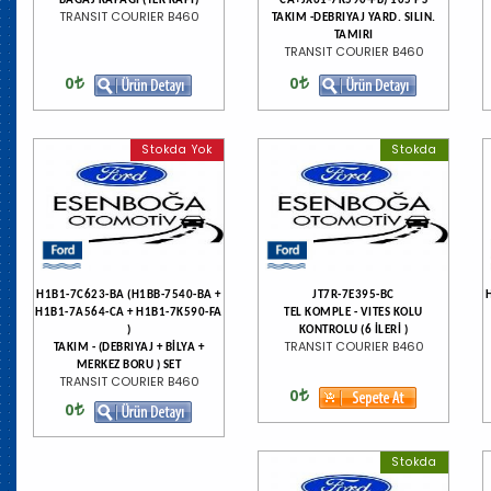
BAGAJ KAPAĞI (TEK KAPI)
CA+JX61-7K590-FB) 105 PS
TRANSIT COURIER B460
TAKIM -DEBRIYAJ YARD. SILIN.
TAMIRI
TRANSIT COURIER B460
0
0
Stokda Yok
Stokda
H1B1-7C623-BA (H1BB-7540-BA +
JT7R-7E395-BC
H1B1-7A564-CA + H1B1-7K590-FA
TEL KOMPLE - VITES KOLU
)
KONTROLU (6 İLERİ )
TRANSIT COURIER B460
TAKIM - (DEBRIYAJ + BİLYA +
MERKEZ BORU ) SET
TRANSIT COURIER B460
0
0
Stokda