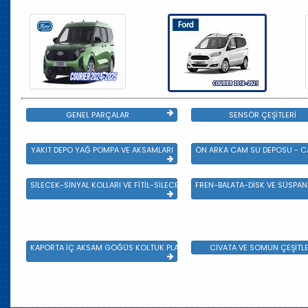
GENEL PARÇALAR
SENSÖR ÇEŞİTLERİ
YAKIT DEPO YAĞ POMPA VE AKSAMLARI
ÖN ARKA CAM SU DEPOSU - CA
SİLECEK-SİNYAL KOLLARI VE FİTİL-SİLECEK ÇEŞİTLERİ
FREN-BALATA-DİSK VE SÜSPA
KAPORTA İÇ AKSAM GÖĞÜS KOLTUK PLASTİK VE SAC AKSAM
CİVATA VE SOMUN ÇEŞİTLE