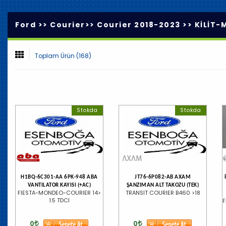
Ford >>
Courier
>>
Courier 2018-2023
>>
KİLİT-
Toplam Ürün (168)
Stokda
Stokda
H1BQ-6C301-AA 6PK-948 ABA
JT76-6P082-AB AXAM
VANTILATOR KAYISI (+AC)
ŞANZIMAN ALT TAKOZU (TEK)
FIESTA-MONDEO-COURIER 14>
TRANSIT COURIER B460 >18
1.5 TDCI
F
0
0