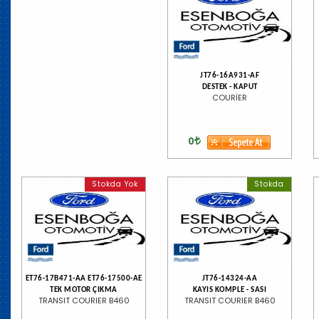
JT76-16A931-AF
DESTEK - KAPUT
COURİER
0
Stokda Yok
Stokda
ET76-17B471-AA ET76-17500-AE
JT76-14324-AA
TEK MOTOR ÇIKMA
KAYIS KOMPLE - SASI
TRANSIT COURIER B460
TRANSIT COURIER B460