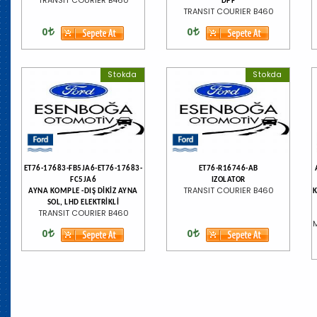
DPF
TRANSIT COURIER B460
0
0
Stokda
Stokda
ET76-17683-FB5JA6-ET76-17683-
ET76-R16746-AB
FC5JA6
IZOLATOR
TRANSIT COURIER B460
AYNA KOMPLE -DIŞ DİKİZ AYNA
K
SOL, LHD ELEKTRİKLİ
TRANSIT COURIER B460
0
0