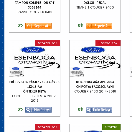
TAMPON KOMPLE - ÖN KPT
DOLGU - PEDAL
TRANSIT COURIER B460
3065144
TRANSIT COURIER B460
0
0
Stokda Yok
Stokda Yok
EBİ 5093ABS 98AB-1215-AC 8V5J-
B1BC-1104-A6A APL 2004
1K018-AA
ÖN PORYA SAĞ&SOL AYNI
COURIER B460 2014-2018
ÖN TEKER BİLYA
FOCUS 98-05 FİESTA 2002-
2018
0
0
Stokda Yok
Stokda