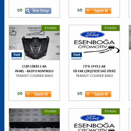
0
0
Stokda
Stokda
C1BT-18K811-RA
JT76-19952-AB
PANEL - RADYO KONTROLU
SİS FAR ÇERÇEVESİ SAĞ SİSSİZ
TRANSIT COURIER B460
TRANSIT COURIER B460
0
0
Stokda
Stokda