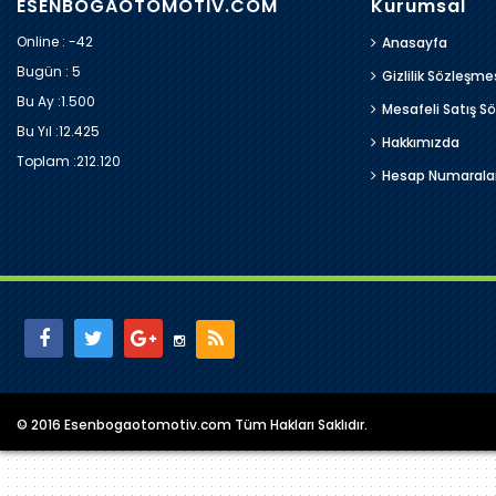
ESENBOGAOTOMOTİV.COM
Kurumsal
Online : -42
Anasayfa
Bugün :
5
Gizlilik Sözleşme
Bu Ay :
1.500
Mesafeli Satış S
Bu Yıl :
12.425
Hakkımızda
Toplam :
212.120
Hesap Numarala
© 2016 Esenbogaotomotiv.com Tüm Hakları Saklıdır.