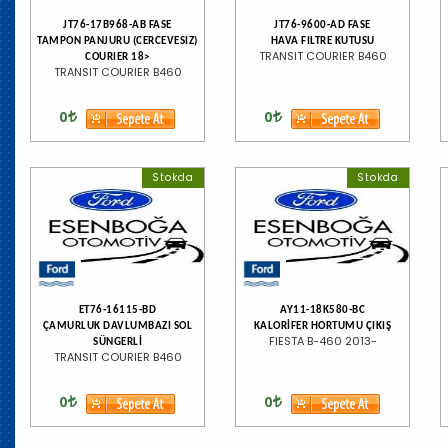
JT76-17B968-AB FASE
JT76-9600-AD FASE
TAMPON PANJURU (CERCEVESIZ)
HAVA FILTRE KUTUSU
TRANSIT COURIER B460
COURIER 18>
TRANSIT COURIER B460
0
0
Stokda
Stokda
ET76-16115-BD
AY11-18K580-BC
ÇAMURLUK DAVLUMBAZI SOL
KALORİFER HORTUMU ÇIKIŞ
FIESTA B-460 2013-
SÜNGERLİ
TRANSIT COURIER B460
0
0