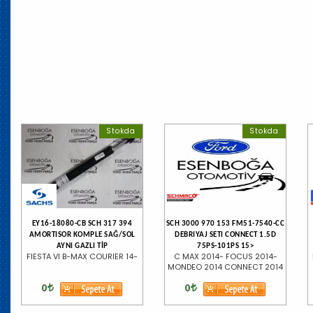
Stokda
Stokda
EY16-18080-CB SCH 317 394
SCH 3000 970 153 FM51-7540-CC
AMORTISOR KOMPLE SAĞ/SOL
DEBRIYAJ SETI CONNECT 1.5D
AYNI GAZLI TİP
75PS-101PS 15>
FIESTA VI B-MAX COURIER 14-
C MAX 2014- FOCUS 2014-
MONDEO 2014 CONNECT 2014
0
0