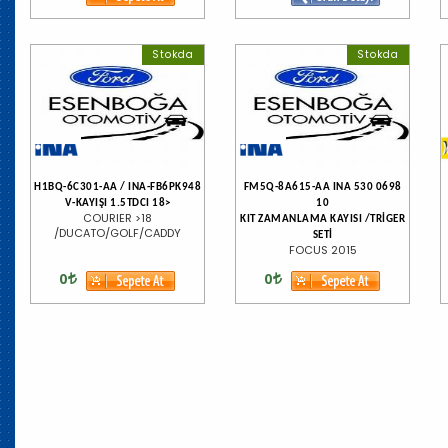
Stokda
Stokda
H1BQ-6C301-AA / INA-FB6PK948
FM5Q-8A615-AA INA 530 0698
V-KAYIŞI 1.5TDCI 18>
10
COURIER >18
KIT ZAMANLAMA KAYISI /TRİGER
/DUCATO/GOLF/CADDY
SETİ
FOCUS 2015
0
0