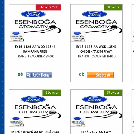
Stokda Yok
Stokda
EY16-1126-AA WOD 13544
EY16-1125-AA WOD 13543
KAMPANA FREN
ÖN DİSK TAKIM FİYATI
TRANSIT COURIER B460
TRANSIT COURIER B460
0
0
Stokda
Stokda
MT76-109A26-AA KPT 3065144
EY16-2457-AA TWM