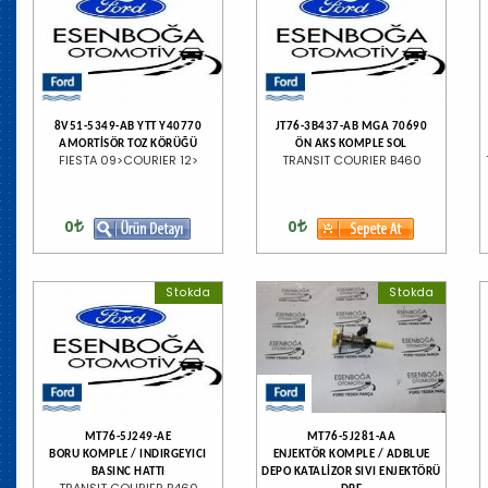
8V51-5349-AB YTT Y40770
JT76-3B437-AB MGA 70690
AMORTİSÖR TOZ KÖRÜĞÜ
ÖN AKS KOMPLE SOL
FIESTA 09>COURIER 12>
TRANSIT COURIER B460
0
0
Stokda
Stokda
MT76-5J249-AE
MT76-5J281-AA
BORU KOMPLE / INDIRGEYICI
ENJEKTÖR KOMPLE / ADBLUE
BASINC HATTI
DEPO KATALİZOR SIVI ENJEKTÖRÜ
TRANSIT COURIER B460