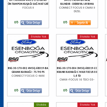
KPT 3030004 4M51-17E908-AF
3M51-7A564-BH FASE
ÖN TAMPON KUŞAĞI SAĞ MAT GRİ
SILINDIR - DEBRIYAJ AYIRMA
FOCUS II
CONNECT FOCUS II CMAX II
DİZEL
0
0
Stokda Yok
Stokda Yok
BSG 30-170-002 4M5Q-6B319-BA
BSG-30-170-004 3M5Q-6B319-CC
GRANK KASNAĞI : 75/90 PS
KRANK KASNAĞI C MAX FOCUS 03
CONNECT FOCUS C-MAX
1,6 TD
CMAX-FOCUS 1.6 TDCI 03-
0
0
Stokda
Stokda Yok