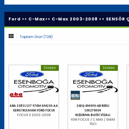
Ford >>
C-Max
>>
C-Max 2003-2008
>>
SENSÖR Ç
Toplam Ürün (728)
Stokda
Stokda
ABA 25851137 976M-6M250-AA
2S6Q-6M090-AB BERU
GERGİ RULMANI FORD FOCUS
100276004
FOCUS II 2003-2008
KIZDIRMA BUJİSİ VİDALI
YENİ FOCUS / C MAX / SMAX
TDCI