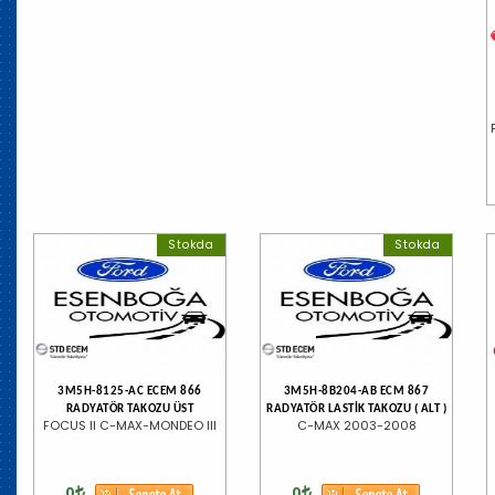
Stokda
Stokda
3M5H-8125-AC ECEM 866
3M5H-8B204-AB ECM 867
RADYATÖR TAKOZU ÜST
RADYATÖR LASTİK TAKOZU ( ALT )
FOCUS II C-MAX-MONDEO III
C-MAX 2003-2008
0
0