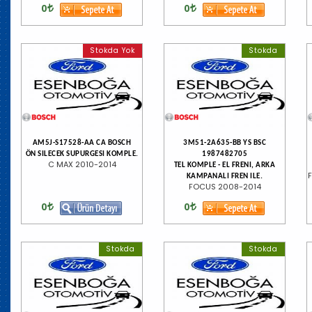
0
0
Stokda Yok
Stokda
AM5J-S17528-AA CA BOSCH
3M51-2A635-BB YS BSC
ÖN SILECEK SUPURGESI KOMPLE.
1987482705
C MAX 2010-2014
TEL KOMPLE - EL FRENI, ARKA
F
KAMPANALI FREN ILE.
FOCUS 2008-2014
0
0
Stokda
Stokda