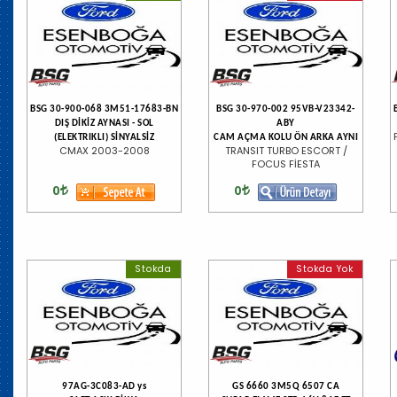
BSG 30-900-068 3M51-17683-BN
BSG 30-970-002 95VB-V23342-
DIŞ DİKİZ AYNASI - SOL
ABY
(ELEKTRIKLI) SİNYALSİZ
CAM AÇMA KOLU ÖN ARKA AYNI
CMAX 2003-2008
TRANSIT TURBO ESCORT /
FOCUS FİESTA
0
0
Stokda
Stokda Yok
97AG-3C083-AD ys
GS 6660 3M5Q 6507 CA