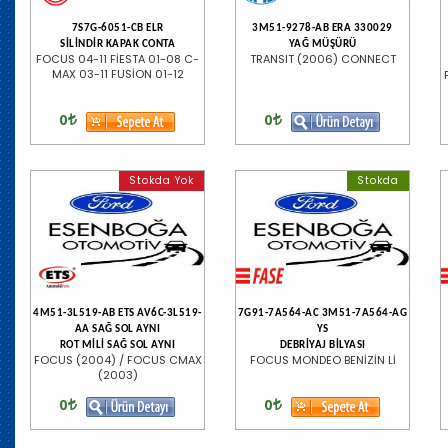
7S7G-6051-CB ELR
3M51-9278-AB ERA 330029
SİLİNDİR KAPAK CONTA
YAĞ MÜŞÜRÜ
FOCUS 04-11 FİESTA 01-08 C-
TRANSIT (2006) CONNECT
MAX 03-11 FUSİON 01-12
0
0
Stokda Yok
Stokda
4M51-3L519-AB ETS AV6C-3L519-
7G91-7A564-AC 3M51-7A564-AG
AA SAĞ SOL AYNI
YS
ROT MİLİ SAĞ SOL AYNI
DEBRİYAJ BİLYASI
FOCUS (2004) / FOCUS CMAX
FOCUS MONDEO BENİZİN Lİ
(2003)
0
0