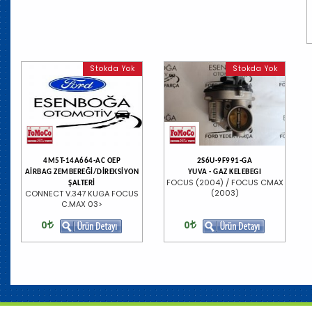
Stokda Yok
Stokda Yok
4M5T-14A664-AC OEP
2S6U-9F991-GA
AİRBAG ZEMBEREĞİ/DİREKSİYON
YUVA - GAZ KELEBEGI
FOCUS (2004) / FOCUS CMAX
ŞALTERİ
(2003)
CONNECT V.347 KUGA FOCUS
C.MAX 03>
0
0