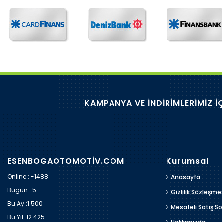
KAMPANYA VE İNDİRİMLERİMİZ İ
ESENBOGAOTOMOTİV.COM
Kurumsal
Online : -1488
Anasayfa
Bugün :
5
Gizlilik Sözleşme
Bu Ay :
1.500
Mesafeli Satış S
Bu Yıl :
12.425
Hakkımızda