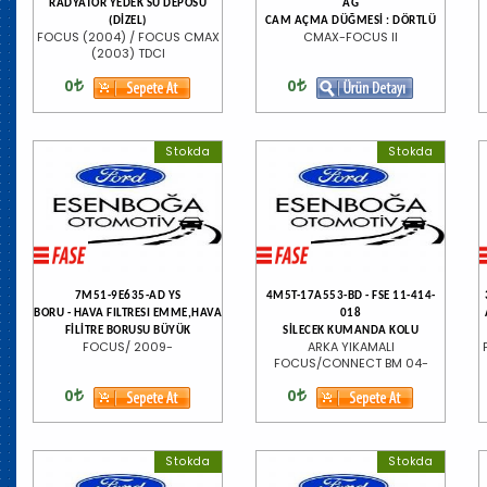
RADYATÖR YEDEK SU DEPOSU
AG
(DİZEL)
CAM AÇMA DÜĞMESİ : DÖRTLÜ
FOCUS (2004) / FOCUS CMAX
CMAX-FOCUS II
(2003) TDCI
0
0
Stokda
Stokda
7M51-9E635-AD YS
4M5T-17A553-BD - FSE 11-414-
BORU - HAVA FILTRESI EMME,HAVA
018
FİLİTRE BORUSU BÜYÜK
SİLECEK KUMANDA KOLU
FOCUS/ 2009-
ARKA YIKAMALI
FOCUS/CONNECT BM 04-
0
0
Stokda
Stokda