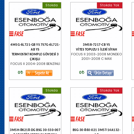
Stokda
Stokda Yok
4M5G-6L721-GB YS 7S7G-6L721-
3M5R-7217-CB YS
AB YS
VİTES TOPUZU 5 İLERİ SİYAH
FOCUS II 2003-2008 MONDEO
TERMOSTAT KOMPLE GÖVDESİ 3
2001-2008 C MAX
ÇIKIŞLI
FOCUS II 2004-2008 BENZİNLİ
0
0
Stokda
Stokda Yok
3M5H-8K218-DG BSG 30-550-007
BSG-30-860-021 3M5T-14A132-