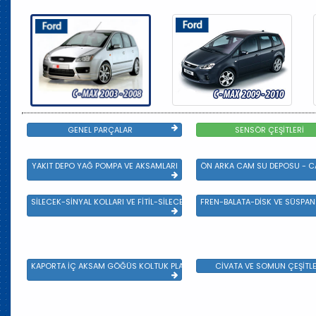
GENEL PARÇALAR
SENSÖR ÇEŞİTLERİ
YAKIT DEPO YAĞ POMPA VE AKSAMLARI
ÖN ARKA CAM SU DEPOSU - CA
SİLECEK-SİNYAL KOLLARI VE FİTİL-SİLECEK ÇEŞİTLERİ
FREN-BALATA-DİSK VE SÜSPA
KAPORTA İÇ AKSAM GÖĞÜS KOLTUK PLASTİK VE SAC AKSAM
CİVATA VE SOMUN ÇEŞİTLE