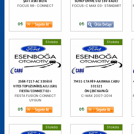
ŞAFT ASKI BİLYA
SUPAP EMME STD 16V 8ADET
FOCUS 98- CONNECT
FOCUS-C MAX 03- STANDART
0
0
Stokda
Stokda
2S6R-7217-AC 330656
7M51-17A989-AAXWAA CABU
VITES TOPUZUNİKELAJLI (GRI)
331521
FIESTA/CONNECT 02>
ÖN ÇEKİ KAPAĞI
FİESTA FUSİON CONNECT
C-MAX 2007-2014
UYGUN
0
0
Stokda
Stokda