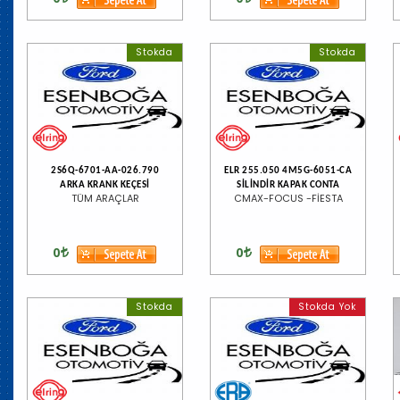
Stokda
Stokda
2S6Q-6701-AA-026.790
ELR 255.050 4M5G-6051-CA
ARKA KRANK KEÇESİ
SİLİNDİR KAPAK CONTA
TÜM ARAÇLAR
CMAX-FOCUS -FİESTA
0
0
Stokda
Stokda Yok