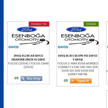
Stokda Yok
Stokda
3M5Q-6L266-AB DAYCO
AV6Q-6C301-EA 6PK 965 DAYCO
EKSANTRİK ZİNCİR VE GERGİ
V KAYIŞI
FOCUS (2004) / FOCUS CMAX
FOCUS C-MAX KUGA MONDEO
(2003)
CONNECT II S40 V40 V60 208
2008 301 308 5008 508
F
EXPERT PARTNE
0
0