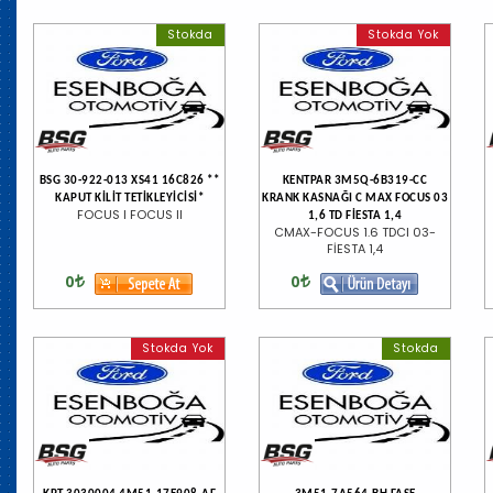
Stokda
Stokda Yok
BSG 30-922-013 XS41 16C826 **
KENTPAR 3M5Q-6B319-CC
KAPUT KİLİT TETİKLEYİCİSİ*
KRANK KASNAĞI C MAX FOCUS 03
FOCUS I FOCUS II
1,6 TD FİESTA 1,4
CMAX-FOCUS 1.6 TDCI 03-
FİESTA 1,4
0
0
Stokda Yok
Stokda