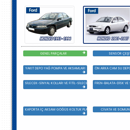
GENEL PARÇALAR
SENSÖR ÇEŞİ
YAKIT DEPO YAĞ POMPA VE AKSAMLARI
ÖN ARKA CAM SU DEPO
SİLECEK-SİNYAL KOLLARI VE FİTİL-SİLECEK ÇEŞİTLERİ
FREN-BALATA-DİSK VE
KAPORTA İÇ AKSAM GÖĞÜS KOLTUK PLASTİK VE SAC AKSAM
CİVATA VE SOMUN 