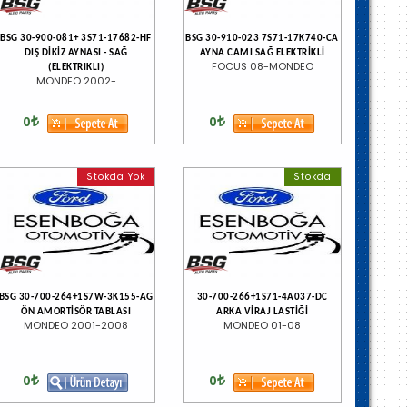
BSG 30-900-081+ 3S71-17682-HF
BSG 30-910-023 7S71-17K740-CA
DIŞ DİKİZ AYNASI - SAĞ
AYNA CAMI SAĞ ELEKTRİKLİ
FOCUS 08-MONDEO
(ELEKTRIKLI)
MONDEO 2002-
0
0
Stokda Yok
Stokda
BSG 30-700-264+1S7W-3K155-AG
30-700-266+1S71-4A037-DC
ÖN AMORTİSÖR TABLASI
ARKA VİRAJ LASTİĞİ
MONDEO 2001-2008
MONDEO 01-08
0
0