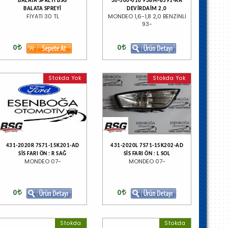
BALATA SPREYİ BSG
30-500-016 938M-8591-AA
BALATA SPREYİ
DEVİRDAİM 2,0
FİYATI 30 TL
MONDEO 1,6-1,8 2,0 BENZİNLİ
93-
0
0
Stokda Yok
Stokda Yok
431-2020R 7S71-15K201-AD
431-2020L 7S71-15K202-AD
SİS FARI ÖN : R SAĞ
SİS FARI ÖN : L SOL
MONDEO 07-
MONDEO 07-
0
0
Stokda
Stokda