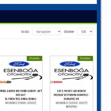
Sırala:
Göster:
Stokda
Stokda
98BG-2A809-BD 94BB-2A809- AYT
1S71-9H307-AD BOSCH
ME-047
MUSUR VE POMPA KOMPLE -
EL FREN TELİ ARKA DISKLI
DURATEC HE
MONDEO (1996-2000)
MONDEO (2000-2007)
BENZİNLİ