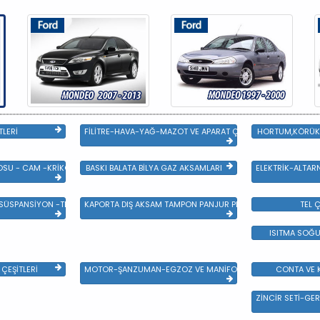
TLERİ
FİLİTRE-HAVA-YAĞ-MAZOT VE APARAT ÇEŞİTLERİ
HORTUM,KÖRÜK 
SU - CAM -KRİKO VE AYNA ÇEŞİTLER
BASKI BALATA BİLYA GAZ AKSAMLARI
ELEKTRİK-ALTAR
 SÜSPANSİYON -TEKER ÖN-ARKA TAKIM VE YÜRÜYEN AKSAMLAR
KAPORTA DIŞ AKSAM TAMPON PANJUR PLASTİK VE SAC AKSAM
TEL Ç
ISITMA SOĞU
ÇEŞİTLERİ
MOTOR-ŞANZUMAN-EGZOZ VE MANİFOLD
CONTA VE K
ZİNCİR SETİ-GER