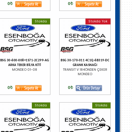
0
0
Stokda
Stokda Yok
BSG 30-600-008+1S71-2C299-AG
BSG 30-170-011 4C1Q-6B319-DC
ARKA TEKER BİLYA KİTİ
GRANK KASNAĞI
MONDEO 01-08
TRANSIT V 184ÖNDEN ÇEKER
MONDEO
0
0
Stokda
Stokda