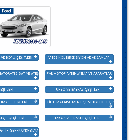
VE BORU ÇEŞİTLERİ
VİTES KOL DİREKSİYON VE AKSAMLARI
NATÖR-TESİSAT VE ATEŞLEME GRB
FAR - STOP AYDINLATMA VE APARATLARI
EŞİTLERİ
TURBO VE BAYPAS ÇEŞİTLERİ
TMA SİSTEMLERİ
KİLİT-MAKARA-MENTEŞE VE KAPI KOL ÇEŞİTLERİ
EÇE ÇEŞİTLERİ
TAKOZ VE BRAKET ÇEŞİTLERİ
Gİ TRİGER-KAYIŞ-BİLYA VE DEVİRDAİM