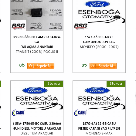
BSG 30-860-007 4M5T-13A024-
1S71-16005-AB YS
GA
CAMURLUK - ON SAG
MONDEO (2000-2007)
FAR AÇMA ANAHTARI
TRANSIT (2006) FOCUS II
0
0
Stokda
Stokda
8U5A-17B068-BC CABU 330666
1S7G-6A832-BB CABU
>
HUNİ DİZEL MOTORLU ARAÇLAR
FILTRE KAPAGI YAG FILTRESI
DİZEL TÜM ARAÇLAR
MONDEO S-MAX