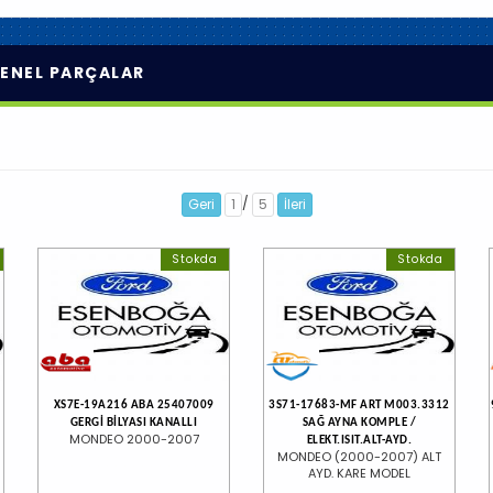
ENEL PARÇALAR
/
Geri
1
5
İleri
Stokda
Stokda
XS7E-19A216 ABA 25407009
3S71-17683-MF ART M003.3312
GERGİ BİLYASI KANALLI
SAĞ AYNA KOMPLE /
MONDEO 2000-2007
ELEKT.ISIT.ALT-AYD.
MONDEO (2000-2007) ALT
AYD. KARE MODEL