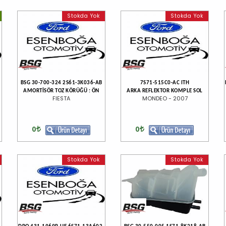
Stokda Yok
Stokda Yok
BSG 30-700-324 2S61-3K036-AB
7S71-515C0-AC ITH
AMORTİSÖR TOZ KÖRÜĞÜ : ÖN
ARKA REFLEKTOR KOMPLE SOL
FIESTA
MONDEO - 2007
0
0
Stokda Yok
Stokda Yok