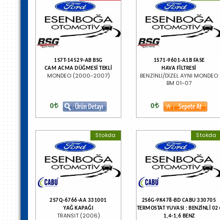
1S7T-14529-AB BSG
1S71-9601-A1B FASE
CAM ACMA DÜĞMESİ TEKLİ
HAVA FİLTRESİ
MONDEO (2000-2007)
BENZİNLİ/DİZEL AYNI MONDEO
BM 01-07
0
0
Stokda
Stokda
2S7Q-6766-AA 331001
2S6G-9K478-BD CABU 330705
YAĞ KAPAĞI
TERMOSTAT YUVASI : BENZİNLİ 02
TRANSIT (2006)
1,4-1,6 BENZ