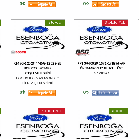
0
0
Stokda
Stokda Yok
CM5G-12029 4M5G-12029-ZB
KPT 3040029 1S71-17B968-AF
BCH 0221503485
ÖN TAMPON PANJURU : ÜST
MONDEO
ATEŞLEME BOBİNİ
FOCUS II C MAX MONDEO
FİESTA 1,4 BENZİNLİ
0
0
Stokda Yok
Stokda