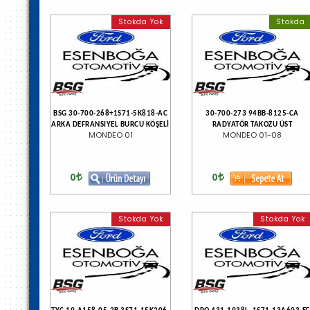
Stokda Yok
Stokda
BSG 30-700-268+1S71-5K818-AC
30-700-273 94BB-8125-CA
ARKA DEFRANSIYEL BURCU KÖŞELİ
RADYATÖR TAKOZU ÜST
MONDEO 01
MONDEO 01-08
0
0
Stokda Yok
Stokda Yok