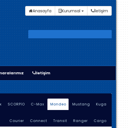
Anasayfa
Kurumsal
İletişim
aralarımız
İletişim
x
SCORPİO
C-Max
Mondeo
Mustang
Kuga
Courier
Connect
Transit
Ranger
Cargo