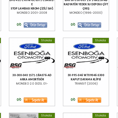
DPO 431-1969R-UE 6S71-13A602-
BSG 30-550-005 1S71-8K218-AB
E
RADYATÖR YEDEK SU DEPOSU ÇİFT
STOP LAMBASI KROM ÇİZİLİ SAĞ
ÇIKIŞ
MONDEO 2001-2008
MONDEO (1996-2000)
0
0
Stokda
Stokda
30-300-040 1S71-18A076-AD
30-995-046 W709046-S300
ARKA AMORTİSÖR
KAPUT DAYAMA KLİPSİ
MONDEO 2.0 DİZEL 01-
TRANSIT (2006)
0
0
Stokda
Stokda