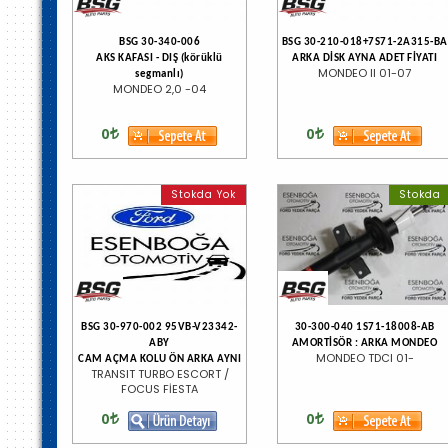
BSG 30-340-006
BSG 30-210-018+7S71-2A315-BA
AKS KAFASI - DIŞ (körüklü
ARKA DİSK AYNA ADET FİYATI
MONDEO II 01-07
segmanlı)
MONDEO 2,0 -04
0
0
Stokda Yok
Stokda
BSG 30-970-002 95VB-V23342-
30-300-040 1S71-18008-AB
ABY
AMORTİSÖR : ARKA MONDEO
MONDEO TDCI 01-
CAM AÇMA KOLU ÖN ARKA AYNI
TRANSIT TURBO ESCORT /
FOCUS FİESTA
0
0