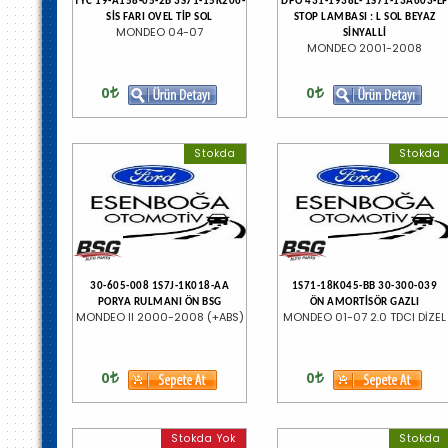
TYC 19-A158-05-2B 3S71-15K206-
DPO 431-1938L- 1S71-13A603-EF
SİS FARI OVEL TİP SOL
STOP LAMBASI : L SOL BEYAZ
MONDEO 04-07
SİNYALLİ
MONDEO 2001-2008
0
0
Stokda
Stokda
30-605-008 1S7J-1K018-AA
1S71-18K045-BB 30-300-039
PORYA RULMANI ÖN BSG
ÖN AMORTİSÖR GAZLI
MONDEO II 2000-2008 (+ABS)
MONDEO 01-07 2.0 TDCI DİZEL
0
0
Stokda Yok
Stokda