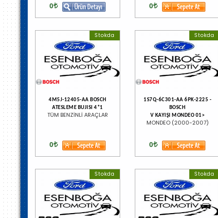
0
0
Stokda
Stokda
4M5J-12405-AA BOSCH
1S7Q-6C301-AA 6PK-2225 -
ATESLEME BUJISI 4*1
BOSCH
TÜM BENZİNLİ ARAÇLAR
V KAYIŞI MONDEO 01>
MONDEO (2000-2007)
0
0
Stokda
Stokda