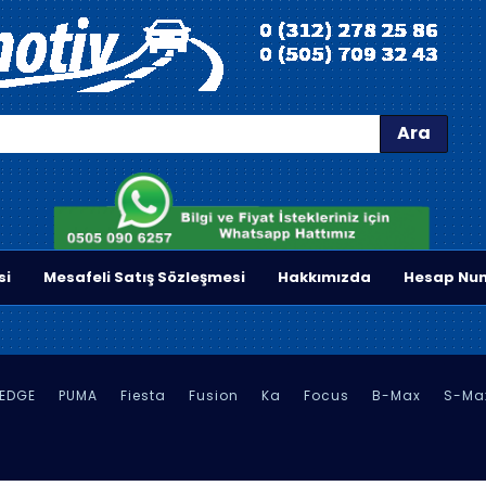
Ara
si
Mesafeli Satış Sözleşmesi
Hakkımızda
Hesap Num
EDGE
PUMA
Fiesta
Fusion
Ka
Focus
B-Max
S-Ma