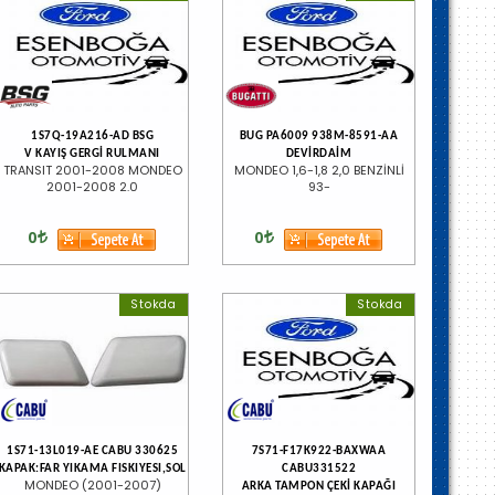
1S7Q-19A216-AD BSG
BUG PA6009 938M-8591-AA
V KAYIŞ GERGİ RULMANI
DEVİRDAİM
TRANSIT 2001-2008 MONDEO
MONDEO 1,6-1,8 2,0 BENZİNLİ
2001-2008 2.0
93-
0
0
Stokda
Stokda
1S71-13L019-AE CABU 330625
7S71-F17K922-BAXWAA
KAPAK:FAR YIKAMA FISKIYESI,SOL
CABU331522
MONDEO (2001-2007)
ARKA TAMPON ÇEKİ KAPAĞI