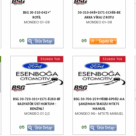
BSG 30-310-042+*
30-310-048+1S71-5C486-BE
ROTİL
ARKA VİRAJ Z ROTU
MONDEO 01-08
MONDEO 01-08
0
0
Stokda Yok
Stokda Yok
BSG 30-720-101+1S71-8260-BF
BSG 30-700-259+98BB-6P082-AA
RADYATÖR ÜST HORTUM :
ŞANZIMAN TAKOZU MTX75
BENZİNLİ
MANUEL
MONDEO 01 2,0
MONDEO 96- MTX75 MANUEL
0
0