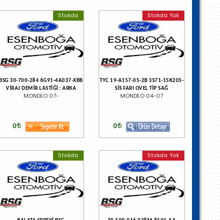
Stokda
Stokda Yok
BSG 30-700-284 6G91-4A037-XBB
TYC 19-A157-05-2B 3S71-15K205-
VİRAJ DEMİR LASTİĞİ : ARKA
SİS FARI OVEL TİP SAĞ
MONDEO 07-
MONDEO 04-07
0
0
Stokda
Stokda Yok