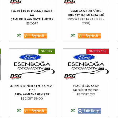
BSG 30-810-021+95GG-13K354-
95AB-2A225-AB // BSG
AA
FREN YAY TAKIMI ARKA SAĞ
ESCORT FIESTA KA (1995 -
ÇAMURLUK YAN SİNYALİ - BEYAZ
2001)
ESCORT
0
0
Stokda
Stokda Yok
30-225-010 78EB-1126-AA 7S51-
95AG-18565-AA DP
1113
KALORİFER MOTORU
ESCORT CLX
ARKA KAMPANA GENİŞ TİP
ESCORT 95-00
0
0