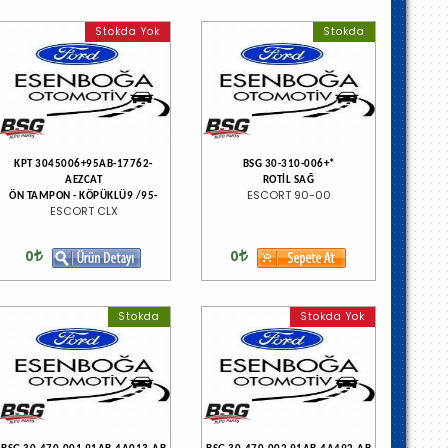
Stokda Yok
Stokda
KPT 3045006+95AB-17762-
BSG 30-310-006+*
AEZCAT
ROTİL SAĞ
ESCORT 90-00
ÖN TAMPON - KÖPÜKLÜ9 /95-
ESCORT CLX
0
0
Stokda
Stokda Yok