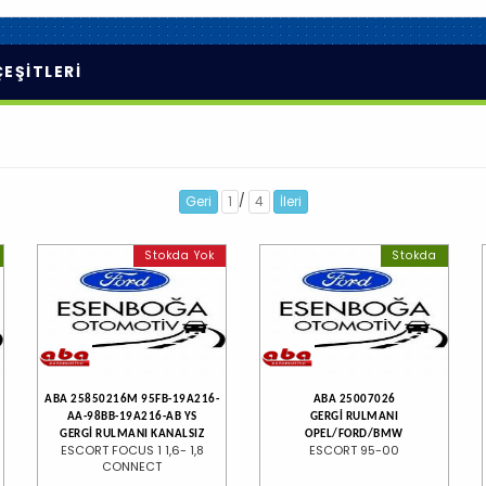
ÇEŞİTLERİ
/
Geri
1
4
İleri
Stokda Yok
Stokda
ABA 25850216M 95FB-19A216-
ABA 25007026
AA-98BB-19A216-AB YS
GERGİ RULMANI
5
GERGİ RULMANI KANALSIZ
OPEL/FORD/BMW
ESCORT FOCUS 1 1,6- 1,8
ESCORT 95-00
CONNECT