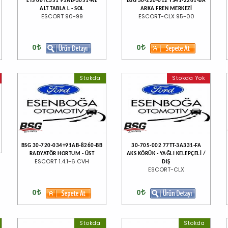
ETS 06TC351 95AB-3051-AE
BSG 30-220-012 YS41-2261-BA
ALT TABLA L - SOL
ARKA FREN MERKEZİ
ESCORT 90-99
ESCORT-CLX 95-00
0
0
Stokda
Stokda Yok
BSG 30-720-034+91AB-8260-BB
30-705-002 77TT-3A331-FA
RADYATÖR HORTUM - ÜST
AKS KÖRÜK - YAĞLI KELEPÇELİ /
ESCORT 1.4.1-6 CVH
DIŞ
ESCORT-CLX
0
0
Stokda
Stokda