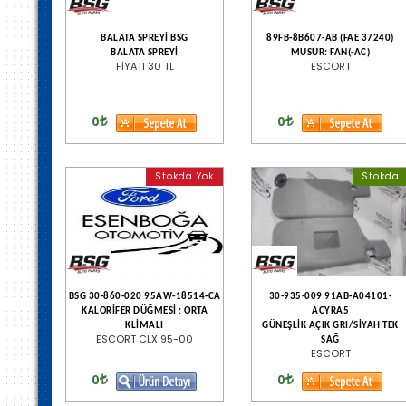
BALATA SPREYİ BSG
89FB-8B607-AB (FAE 37240)
BALATA SPREYİ
MUSUR: FAN(-AC)
FİYATI 30 TL
ESCORT
0
0
Stokda Yok
Stokda
BSG 30-860-020 95AW-18514-CA
30-935-009 91AB-A04101-
KALORİFER DÜĞMESİ : ORTA
ACYRA5
KLİMALI
GÜNEŞLİK AÇIK GRI/SİYAH TEK
ESCORT CLX 95-00
SAĞ
ESCORT
0
0