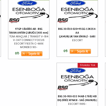
97GP-18A886-AB - BSG
BSG 30-810-020+95GG-13K354-
TAVAN ANTEN ÇUBUĞU [405 mm]
AA
TÜM ARAÇLAR / TRANSIT V-184
ÇAMURLUK YAN SİNYALİ - SARI
V-347 CONNECT FOCUS
ESCORT
ESCORT FIESTA C-MAX
MONDEO 90-
0
0
Stokda Yok
BSG 30-900-033 94AB-17682-KB
DIŞ DİKİZ AYNASI - SAĞ (MANUEL)
ESCORT 1995-