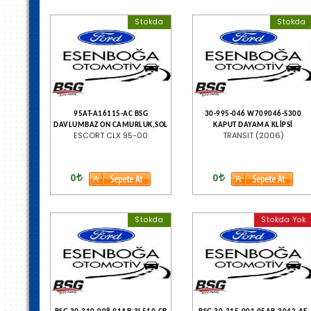
Stokda
Stokda
95AT-A16115-AC BSG
30-995-046 W709046-S300
DAVLUMBAZ ON CAMURLUK,SOL
KAPUT DAYAMA KLİPSİ
ESCORT CLX 95-00
TRANSIT (2006)
0
0
Stokda
Stokda Yok