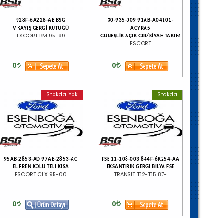
928F-6A228-AB BSG
30-935-009 91AB-A04101-
V KAYIŞ GERGİ KÜTÜĞÜ
ACYRA5
ESCORT BM 95-99
GÜNEŞLİK AÇIK GRI/SİYAH TAKIM
ESCORT
0
0
Stokda Yok
Stokda
95AB-2853-AD 97AB-2853-AC
FSE 11-108-003 844F-6K254-AA
EL FREN KOLU TELİ KISA
EKSANTİRİK GERGİ BİLYA FSE
ESCORT CLX 95-00
TRANSIT T12-T15 87-
0
0