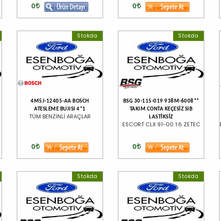
0
0
Stokda
Stokda
4M5J-12405-AA BOSCH
BSG 30-115-019 938M-6008**
ATESLEME BUJISI 4*1
TAKIM CONTA KEÇESİZ SIB
TÜM BENZİNLİ ARAÇLAR
LASTİKSİZ
ESCORT CLX 91-00 1.6 ZETEC
0
0
Stokda
Stokda