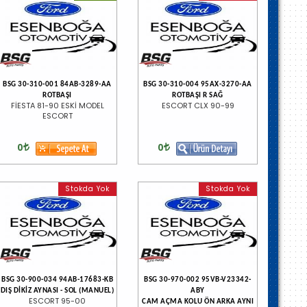
BSG 30-310-001 84AB-3289-AA
BSG 30-310-004 95AX-3270-AA
ROTBAŞI
ROTBAŞI R SAĞ
FİESTA 81-90 ESKİ MODEL
ESCORT CLX 90-99
ESCORT
0
0
Stokda Yok
Stokda Yok
BSG 30-900-034 94AB-17683-KB
BSG 30-970-002 95VB-V23342-
DIŞ DİKİZ AYNASI - SOL (MANUEL)
ABY
ESCORT 95-00
CAM AÇMA KOLU ÖN ARKA AYNI