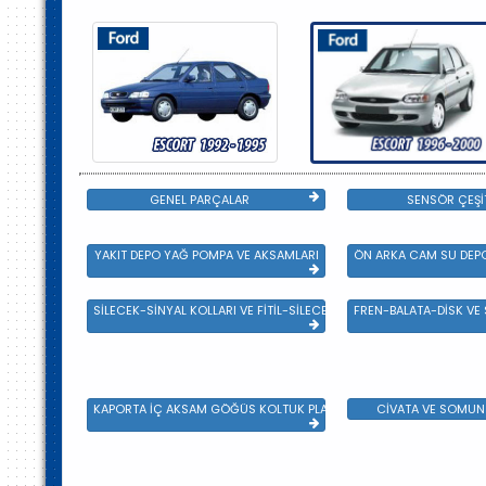
GENEL PARÇALAR
SENSÖR ÇEŞİ
YAKIT DEPO YAĞ POMPA VE AKSAMLARI
ÖN ARKA CAM SU DEPO
SİLECEK-SİNYAL KOLLARI VE FİTİL-SİLECEK ÇEŞİTLERİ
FREN-BALATA-DİSK VE
KAPORTA İÇ AKSAM GÖĞÜS KOLTUK PLASTİK VE SAC AKSAM
CİVATA VE SOMUN 