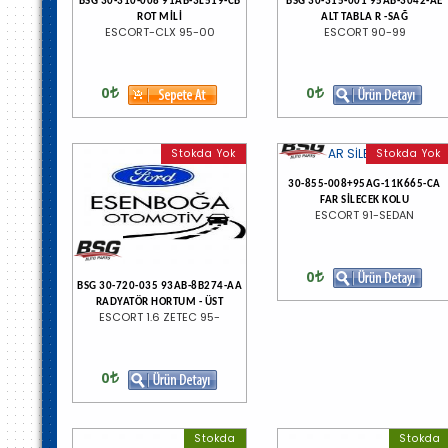
BSG 30-310-008 91AB-3L519-CB
BSG 30-315-001 95AB-3042-AE
ROT MİLİ
ALT TABLA R -SAĞ
ESCORT-CLX 95-00
ESCORT 90-99
0
0
Stokda Yok
Stokda Yok
30-855-008+95AG-11K665-CA
FAR SİLECEK KOLU
ESCORT 91-SEDAN
0
BSG 30-720-035 93AB-8B274-AA
RADYATÖR HORTUM - ÜST
ESCORT 1.6 ZETEC 95-
0
Stokda
Stokda