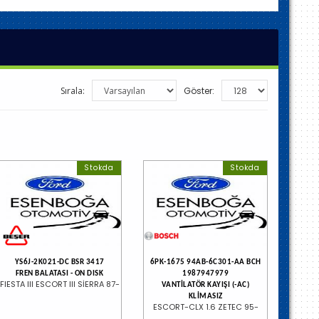
Sırala:
Göster:
Stokda
Stokda
YS6J-2K021-DC BSR 3417
6PK-1675 94AB-6C301-AA BCH
FREN BALATASI - ON DISK
1987947979
FIESTA III ESCORT III SİERRA 87-
VANTİLATÖR KAYIŞI (-AC)
KLİMASIZ
ESCORT-CLX 1.6 ZETEC 95-