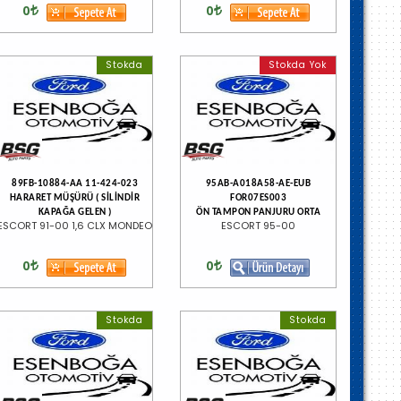
0
0
Stokda
Stokda Yok
89FB-10884-AA 11-424-023
95AB-A018A58-AE-EUB
HARARET MÜŞÜRÜ ( SİLİNDİR
FOR07ES003
KAPAĞA GELEN )
ÖN TAMPON PANJURU ORTA
ESCORT 91-00 1,6 CLX MONDEO
ESCORT 95-00
0
0
Stokda
Stokda