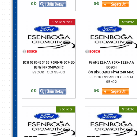
0
0
Stokda Yok
Stokda
BCH 0580453453 96FB-9H307-BD
98AT-1125-AA 93FX-1125-AA
BENZİN POMPASI İÇ
BOSCH
ESCORT CLX 95-00
ÖN DİSK (ADET FİYAT 240 MM)
ESCORT 92>99 CLX FIESTA
95>02
0
0
Stokda
Stokda