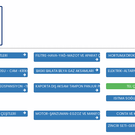
TLERİ
FİLİTRE-HAVA-YAĞ-MAZOT VE APARAT ÇEŞİTLERİ
HORTUM,KÖRÜK 
SU - CAM -KRİKO VE AYNA ÇEŞİTLER
BASKI BALATA BİLYA GAZ AKSAMLARI
ELEKTRİK-ALTAR
 SÜSPANSİYON -TEKER ÖN-ARKA TAKIM VE YÜRÜYEN AKSAMLAR
KAPORTA DIŞ AKSAM TAMPON PANJUR PLASTİK VE SAC AKSAM
TEL Ç
ISITMA SOĞU
ÇEŞİTLERİ
MOTOR-ŞANZUMAN-EGZOZ VE MANİFOLD
CONTA VE K
ZİNCİR SETİ-GER