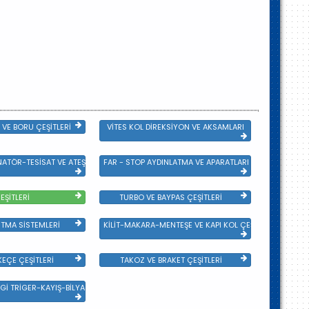
VE BORU ÇEŞİTLERİ
VİTES KOL DİREKSİYON VE AKSAMLARI
NATÖR-TESİSAT VE ATEŞLEME GRB
FAR - STOP AYDINLATMA VE APARATLARI
EŞİTLERİ
TURBO VE BAYPAS ÇEŞİTLERİ
TMA SİSTEMLERİ
KİLİT-MAKARA-MENTEŞE VE KAPI KOL ÇEŞİTLERİ
EÇE ÇEŞİTLERİ
TAKOZ VE BRAKET ÇEŞİTLERİ
Gİ TRİGER-KAYIŞ-BİLYA VE DEVİRDAİM