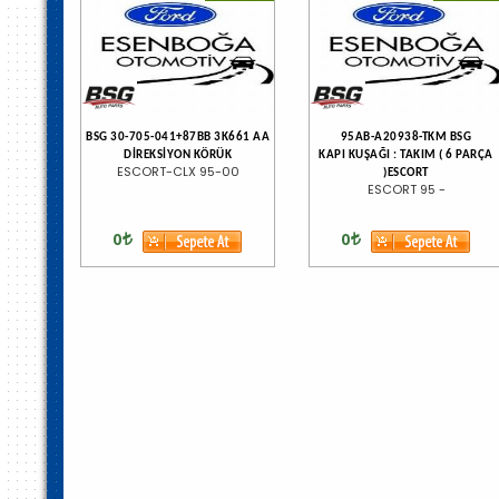
BSG 30-705-041+87BB 3K661 AA
95AB-A20938-TKM BSG
DİREKSİYON KÖRÜK
KAPI KUŞAĞI : TAKIM ( 6 PARÇA
ESCORT-CLX 95-00
)ESCORT
ESCORT 95 -
0
0