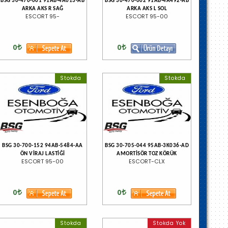
BSG 30-470-001 91AB-4A013-AB
BSG 30-470-002 91AB-4A492-AB
ARKA AKS R SAĞ
ARKA AKS L SOL
ESCORT 95-
ESCORT 95-00
0
0
Stokda
Stokda
BSG 30-700-152 94AB-5484-AA
BSG 30-705-044 95AB-3K036-AD
ÖN VİRAJ LASTİĞİ
AMORTİSÖR TOZ KÖRÜK
ESCORT 95-00
ESCORT-CLX
0
0
Stokda
Stokda Yok