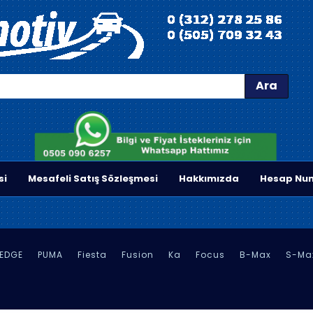
Ara
si
Mesafeli Satış Sözleşmesi
Hakkımızda
Hesap Num
EDGE
PUMA
Fiesta
Fusion
Ka
Focus
B-Max
S-Ma