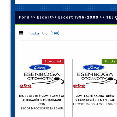
Ford >>
Escort
>>
Escort 1996-2000
>>
TEL 
Toplam Ürün (499)
Stokda Yok
Stokda
BSG 30-615-016+95WF 19A216 AT
95WF-6A228-AA ARA FOR602
ALTERNATÖR GERGİ RULMANI
V KAYIŞ GERGİ RULMANI - SAÇ
ESCORT 95-00 -FOCUS 98-0
(TEK)
ESCORT-FOCUSFİESTA 98-05