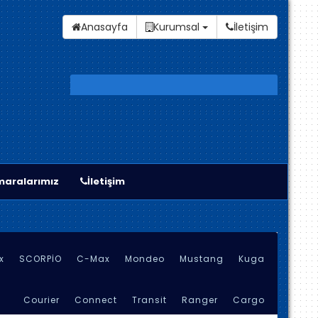
Anasayfa
Kurumsal
İletişim
aralarımız
İletişim
x
SCORPİO
C-Max
Mondeo
Mustang
Kuga
Courier
Connect
Transit
Ranger
Cargo