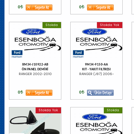
0
0
Stokda
Stokda Yok
XM34-J10922-AB
9M34-9150-AA
ÖN PANEL DEMİRİ
KIT - YAKIT FILTRESI
RANGER 2002-2010
RANGER (J97) 2006-
0
0
Stokda Yok
Stokda