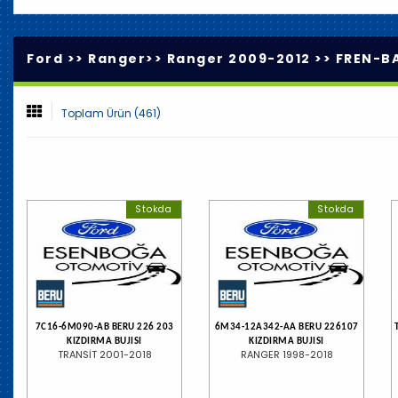
Ford >>
Ranger
>>
Ranger 2009-2012
>>
FREN-B
Toplam Ürün (461)
Stokda
Stokda
7C16-6M090-AB BERU 226 203
6M34-12A342-AA BERU 226107
KIZDIRMA BUJISI
KIZDIRMA BUJISI
TRANSİT 2001-2018
RANGER 1998-2018