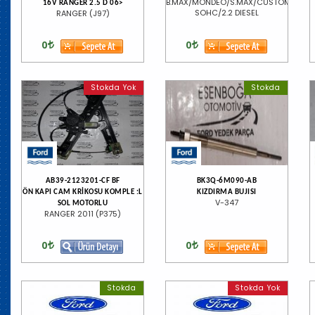
B.MAX/MONDEO/S.MAX/CUSTOM/1.5/1.
16V RANGER 2.5 D 06>
SOHC/2.2 DIESEL
RANGER (J97)
0
0
Stokda Yok
Stokda
AB39-2123201-CF BF
BK3Q-6M090-AB
ÖN KAPI CAM KRİKOSU KOMPLE :L
KIZDIRMA BUJISI
V-347
SOL MOTORLU
RANGER 2011 (P375)
0
0
Stokda
Stokda Yok