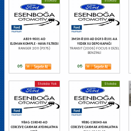
Stokda
Stokda
AB39-9601-AD
3M5H-8100-AD DG93-8101-AA
ELEMAN KOMPLE - HAVA FILTRESI
YEDEK SU DEPO KAPAĞI
RANGER 2011 (P375)
TRANSIT (2006) FOCUS II DİZEL
BENZİNLİ
0
0
Stokda Yok
Stokda
98AG-15K040-AD
98BG-15K040-AA
CERCEVE:CAKMAK AYDINLATMA
CERCEVE:CAKMAK AYDINLATMA