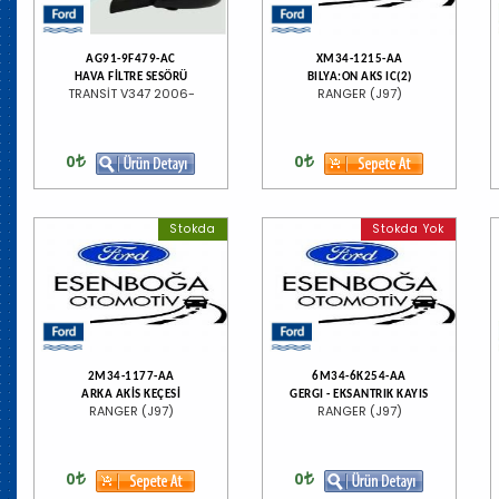
AG91-9F479-AC
XM34-1215-AA
HAVA FİLTRE SESÖRÜ
BILYA:ON AKS IC(2)
TRANSİT V347 2006-
RANGER (J97)
0
0
Stokda
Stokda Yok
2M34-1177-AA
6M34-6K254-AA
ARKA AKİS KEÇESİ
GERGI - EKSANTRIK KAYIS
RANGER (J97)
RANGER (J97)
0
0