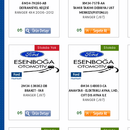
6M34-7H260-AB
XM34-7578-AA
DEFRANSİYEL KEÇESİ
TAMIR TAKIMI DEBRIYAJ UST
RANGER 4X4 2006-2012
MERKEZI(PISTONLU)
RANGER (J97)
0
0
Stokda Yok
Stokda
2M34-13K062-DB
6M34-14B003-CA
BRAKET - FAR
ANAHTAR - ELEKTRIKLI AYNA, LHD,
RANGER (J97)
CIFT DIS AYNA ILE
RANGER (J97)
0
0