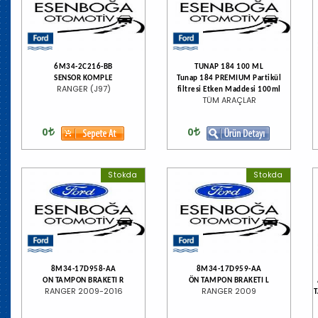
6M34-2C216-BB
TUNAP 184 100 ML
SENSOR KOMPLE
Tunap 184 PREMIUM Partikül
RANGER (J97)
filtresi Etken Maddesi 100ml
TÜM ARAÇLAR
0
0
Stokda
Stokda
8M34-17D958-AA
8M34-17D959-AA
ON TAMPON BRAKETI R
ÖN TAMPON BRAKETI L
RANGER 2009-2016
RANGER 2009
T