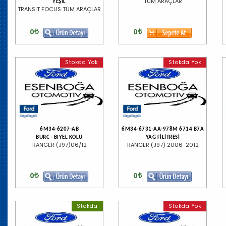
TÜM ARAÇLAR
YEŞİL
TRANSIT FOCUS TÜM ARAÇLAR
0
0
Stokda Yok
Stokda Yok
6M34-6207-AB
6M34-6731-AA-978M 6714 B7A
BURC - BIYEL KOLU
YAĞ FİLİTRESİ
RANGER (J97)06/12
RANGER (J97) 2006-2012
0
0
Stokda
Stokda Yok