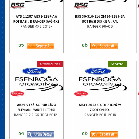
AYD 11287 AB31-3289-AA
BSG 30-310-116 XM34-3289-BA
ROT BAŞI : R RANGER SAĞ 4X2
ROT BAŞI DIŞ KISA : R/L
RANGER 4X2 2012-
RANGER 98-06
0
0
Stokda Yok
Stokda
AB39-9176-AC PUR C823
AB31-3053-CA DLP TC2679
ELEMAN - YAKIT FILTRESI
Z ROT ÖN SOL
RANGER 2.2 CR TDCI 2012-
RANGER 2011-2018
0
0