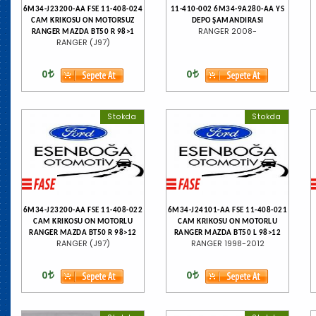
6M34-J23200-AA FSE 11-408-024
11-410-002 6M34-9A280-AA YS
CAM KRIKOSU ON MOTORSUZ
DEPO ŞAMANDIRASI
RANGER 2008-
RANGER MAZDA BT50 R 98>1
RANGER (J97)
0
0
Stokda
Stokda
6M34-J23200-AA FSE 11-408-022
6M34-J24101-AA FSE 11-408-021
CAM KRIKOSU ON MOTORLU
CAM KRIKOSU ON MOTORLU
RANGER MAZDA BT50 R 98>12
RANGER MAZDA BT50 L 98>12
RANGER (J97)
RANGER 1998-2012
0
0