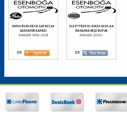
XM34-8100-EB CA GAT RC124
GLS P77830-01 6M34-6424-AA
RADYATÖR KAPAĞI
ÖN KAPAK KEÇE BUYUK
RANGER 1998-2018
RANGER 2002-
0
0