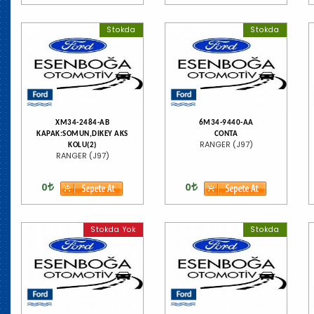
Stokda
Stokda
XM34-2484-AB
6M34-9440-AA
KAPAK:SOMUN,DIKEY AKS
CONTA
RANGER (J97)
KOLU(2)
RANGER (J97)
0
0
Stokda Yok
Stokda