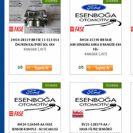
Stokda
Stokda
2M34-2B119-BB FSE 11-513-014
6M34-2C190-BB FASE
ÖN FREN KALİPERİ SOL 4X4
ABS SENSORU ARKA R RANGER 4X4
RANGER (J97)
98>
RANGER (J97)
0
0
Stokda
Stokda
6M34-12A648-AA FASE
8V21-12B579-AA /
SENSOR KOMPLE - SU SICAKLIGI
HAVA FİLTRE SENSÖRÜ