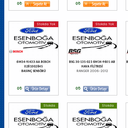
0
0
Stokda Yok
Stokda Yok
6M34-9J433-AA BOSCH
BSG 30-135-023 6M34-9601-AB
B
0281002845
HAVA FİLİTRESİ
RANGER 2006-2012
BASINÇ SENSÖRÜ
0
0
Stokda
Stokda