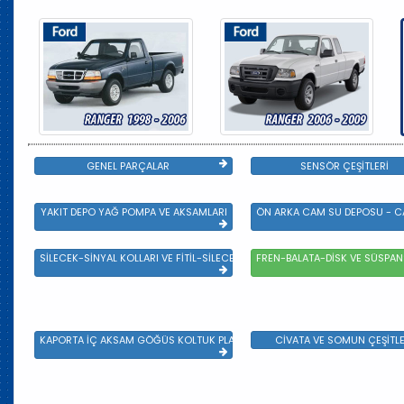
GENEL PARÇALAR
SENSÖR ÇEŞİTLERİ
YAKIT DEPO YAĞ POMPA VE AKSAMLARI
ÖN ARKA CAM SU DEPOSU - CA
SİLECEK-SİNYAL KOLLARI VE FİTİL-SİLECEK ÇEŞİTLERİ
FREN-BALATA-DİSK VE SÜSPA
KAPORTA İÇ AKSAM GÖĞÜS KOLTUK PLASTİK VE SAC AKSAM
CİVATA VE SOMUN ÇEŞİTLE