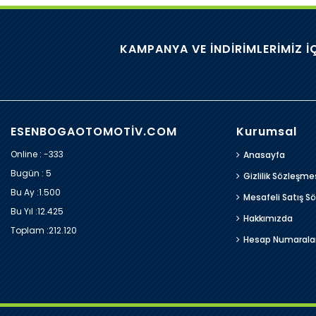
KAMPANYA VE İNDİRİMLERİMİZ İ
ESENBOGAOTOMOTİV.COM
Kurumsal
Online : -333
Anasayfa
Bugün :
5
Gizlilik Sözleşme
Bu Ay :
1.500
Mesafeli Satış S
Bu Yıl :
12.425
Hakkımızda
Toplam :
212.120
Hesap Numarala