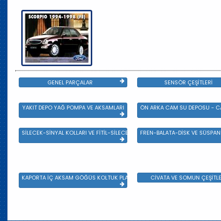
GENEL PARÇALAR
SENSÖR ÇEŞİTLERİ
YAKIT DEPO YAĞ POMPA VE AKSAMLARI
ÖN ARKA CAM SU DEPOSU - CA
SİLECEK-SİNYAL KOLLARI VE FİTİL-SİLECEK ÇEŞİTLERİ
FREN-BALATA-DİSK VE SÜSPA
KAPORTA İÇ AKSAM GÖĞÜS KOLTUK PLASTİK VE SAC AKSAM
CİVATA VE SOMUN ÇEŞİTLE