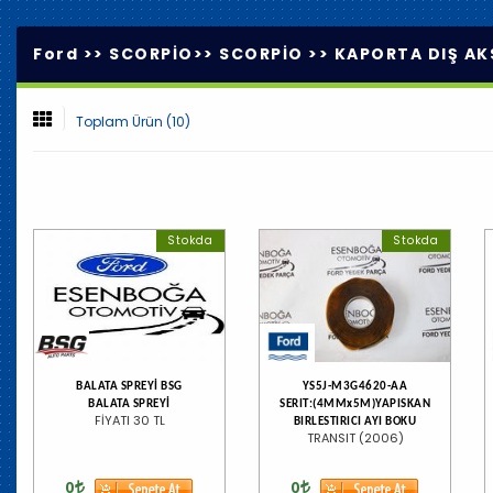
Ford >>
SCORPİO
>>
SCORPİO
>>
KAPORTA DIŞ AK
Toplam Ürün (10)
Stokda
Stokda
BALATA SPREYİ BSG
YS5J-M3G4620-AA
BALATA SPREYİ
SERIT:(4MMx5M)YAPISKAN
FİYATI 30 TL
BIRLESTIRICI AYI BOKU
TRANSIT (2006)
0
0