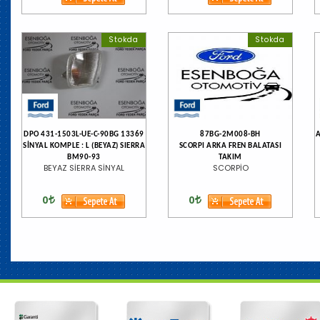
Stokda
Stokda
DPO 431-1503L-UE-C-90BG 13369
87BG-2M008-BH
A
SİNYAL KOMPLE : L (BEYAZ) SIERRA
SCORPI ARKA FREN BALATASI
BM90-93
TAKIM
BEYAZ SİERRA SİNYAL
SCORPİO
0
0