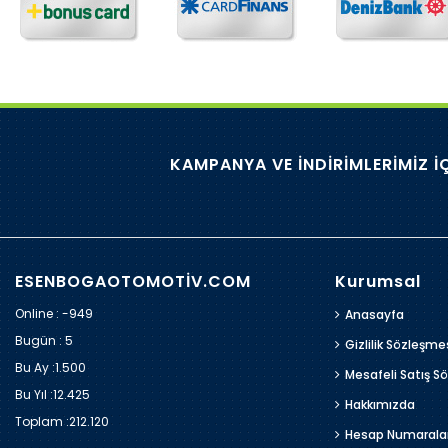
KAMPANYA VE İNDİRİMLERİMİZ İ
ESENBOGAOTOMOTİV.COM
Kurumsal
Online : -949
Anasayfa
Bugün :
5
Gizlilik Sözleşme
Bu Ay :
1.500
Mesafeli Satış S
Bu Yıl :
12.425
Hakkımızda
Toplam :
212.120
Hesap Numarala