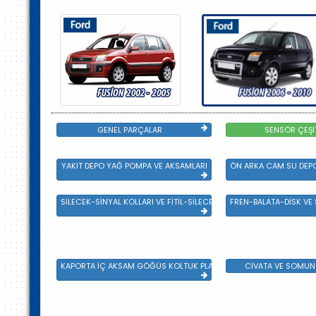
GENEL PARÇALAR
SENSÖR ÇEŞİ
YAKIT DEPO YAĞ POMPA VE AKSAMLARI
ÖN ARKA CAM SU DEPO
SİLECEK-SİNYAL KOLLARI VE FİTİL-SİLECEK ÇEŞİTLERİ
FREN-BALATA-DİSK VE
KAPORTA İÇ AKSAM GÖĞÜS KOLTUK PLASTİK VE SAC AKSAM
CİVATA VE SOMUN 