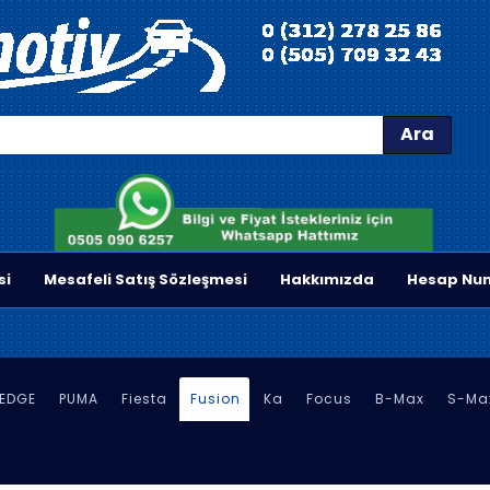
Ara
si
Mesafeli Satış Sözleşmesi
Hakkımızda
Hesap Num
EDGE
PUMA
Fiesta
Fusion
Ka
Focus
B-Max
S-Ma