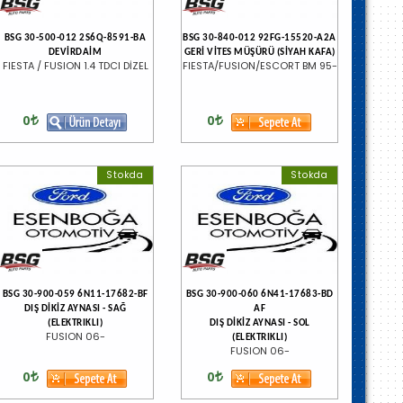
BSG 30-500-012 2S6Q-8591-BA
BSG 30-840-012 92FG-15520-A2A
DEVİRDAİM
GERİ VİTES MÜŞÜRÜ (SİYAH KAFA)
FIESTA / FUSION 1.4 TDCI DİZEL
FIESTA/FUSION/ESCORT BM 95-
0
0
Stokda
Stokda
BSG 30-900-059 6N11-17682-BF
BSG 30-900-060 6N41-17683-BD
DIŞ DİKİZ AYNASI - SAĞ
AF
(ELEKTRIKLI)
DIŞ DİKİZ AYNASI - SOL
FUSION 06-
(ELEKTRIKLI)
FUSION 06-
0
0