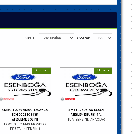
Sırala:
Göster:
Stokda
Stokda
CM5G-12029 4M5G-12029-ZB
4M5J-12405-AA BOSCH
BCH 0221503485
ATESLEME BUJISI 4*1
TÜM BENZİNLİ ARAÇLAR
ATEŞLEME BOBİNİ
FOCUS II C MAX MONDEO
FİESTA 1,4 BENZİNLİ