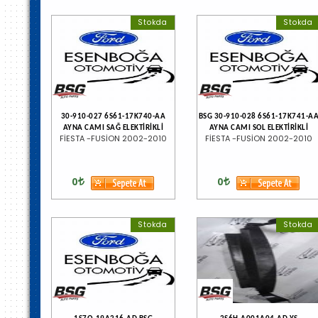
Stokda
Stokda
30-910-027 6S61-17K740-AA
BSG 30-910-028 6S61-17K741-A
AYNA CAMI SAĞ ELEKTİRİKLİ
AYNA CAMI SOL ELEKTİRİKLİ
FİESTA -FUSİON 2002-2010
FİESTA -FUSİON 2002-2010
0
0
Stokda
Stokda