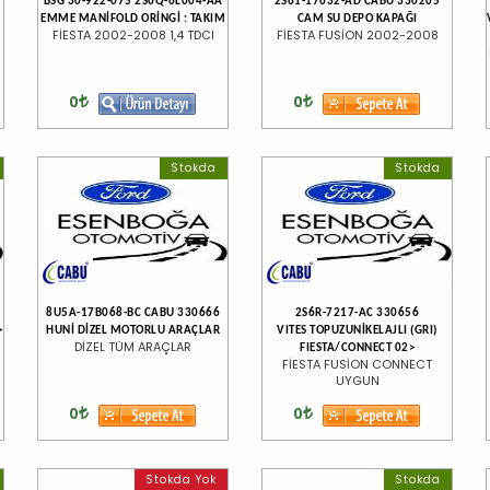
BSG 30-922-075 2S6Q-6L004-AA
2S61-17632-AD CABU 330205
EMME MANİFOLD ORİNGİ : TAKIM
CAM SU DEPO KAPAĞI
FİESTA 2002-2008 1,4 TDCI
FİESTA FUSİON 2002-2008
0
0
Stokda
Stokda
8U5A-17B068-BC CABU 330666
2S6R-7217-AC 330656
>
HUNİ DİZEL MOTORLU ARAÇLAR
VITES TOPUZUNİKELAJLI (GRI)
DİZEL TÜM ARAÇLAR
FIESTA/CONNECT 02>
FİESTA FUSİON CONNECT
UYGUN
0
0
Stokda Yok
Stokda