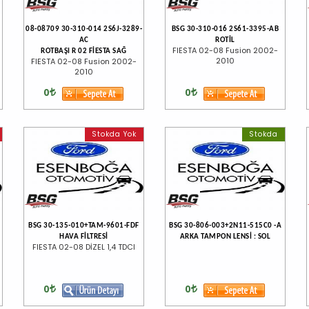
08-08709 30-310-014 2S6J-3289-
BSG 30-310-016 2S61-3395-AB
AC
ROTİL
FIESTA 02-08 Fusion 2002-
ROTBAŞI R 02 FİESTA SAĞ
2010
FIESTA 02-08 Fusion 2002-
2010
0
0
Stokda Yok
Stokda
BSG 30-135-010+TAM-9601-FDF
BSG 30-806-003+2N11-515C0 -A
HAVA FİLTRESİ
ARKA TAMPON LENSİ : SOL
FIESTA 02-08 DİZEL 1,4 TDCI
0
0