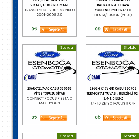
1S7Q-19A216-AD BSG
2S6H-A001A04-AD YS
V KAYIŞ GERGİ RULMANI
RADYATOR ALT HAVA
TRANSIT 2001-2008 MONDEO
YONLENDIRME BRAKETI
2001-2008 2.0
FIESTA/FUSION (2001)
0
0
Stokda
Stokda
2S6R-7217-AC CABU 330655
2S6G-9K478-BD CABU 330705
VİTES TOPUZU SİYAH
TERMOSTAT YUVASI : BENZİNLİ 02
CONNECT FOCUS FİESTA C
1,4-1,6 BENZ
MAX UYGUN
1.4-1.6 ZETEC FOCUS II 04-
0
0
Stokda
Stokda