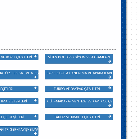
VE BORU ÇEŞİTLERİ
VİTES KOL DİREKSİYON VE AKSAMLARI
NATÖR-TESİSAT VE ATEŞLEME GRB
FAR - STOP AYDINLATMA VE APARATLARI
EŞİTLERİ
TURBO VE BAYPAS ÇEŞİTLERİ
TMA SİSTEMLERİ
KİLİT-MAKARA-MENTEŞE VE KAPI KOL ÇEŞİTLERİ
EÇE ÇEŞİTLERİ
TAKOZ VE BRAKET ÇEŞİTLERİ
Gİ TRİGER-KAYIŞ-BİLYA VE DEVİRDAİM