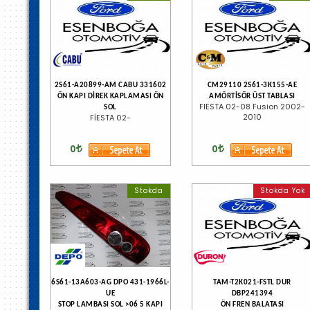
2S61-A20899-AM CABU 331602
CM29110 2S61-3K155-AE
ÖN KAPI DİREK KAPLAMASI ÖN
AMÖRTİSÖR ÜST TABLASI
FIESTA 02-08 Fusion 2002-
SOL
2010
FİESTA 02-
0
0
Stokda
Stokda Yok
6S61-13A603-AG DPO 431-1966L-
TAM-T2K021-FSTL DUR
UE
DBP241394
STOP LAMBASI SOL >06 5 KAPI
ÖN FREN BALATASI