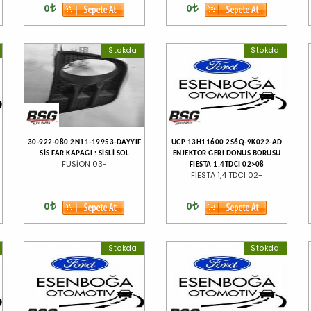
0
0
Stokda
Stokda
30-922-080 2N11-19953-DAYYIF
UCP 13H11600 2S6Q-9K022-AD
SİS FAR KAPAĞI : SİSLİ SOL
ENJEKTOR GERI DONUS BORUSU
FUSİON 03-
FIESTA 1.4TDCI 02>08
FİESTA 1,4 TDCI 02-
0
0
Stokda
Stokda