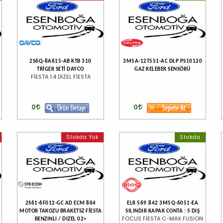
2S6Q-8A615-AB KTB 310
3M5A-12T551-AC DLP PS10120
TRİGER SETİ DAYCO
GAZ KELEBEK SENSÖRÜ
FİESTA 1.4 DİZEL FİESTA
0
0
Stokda Yok
Stokda
2S61-6F012-GC AD ECM 864
ELR 569.842 3M5Q-6051-EA
MOTOR TAKOZU BRAKETSZ FİESTA
SILINDIR KAPAK CONTA : 5 DIŞ
FOCUS FİESTA C-MAX FUSİON
BENZINLI / DIZEL 02>