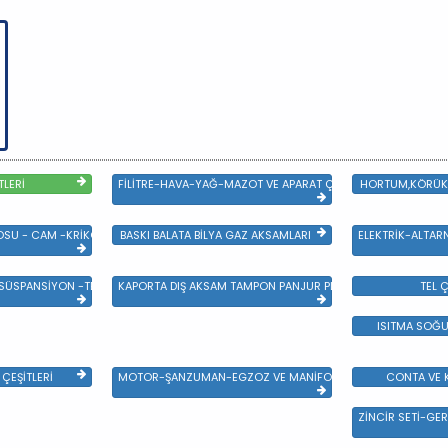
TLERİ
FİLİTRE-HAVA-YAĞ-MAZOT VE APARAT ÇEŞİTLERİ
HORTUM,KÖRÜK 
SU - CAM -KRİKO VE AYNA ÇEŞİTLER
BASKI BALATA BİLYA GAZ AKSAMLARI
ELEKTRİK-ALTAR
 SÜSPANSİYON -TEKER ÖN-ARKA TAKIM VE YÜRÜYEN AKSAMLAR
KAPORTA DIŞ AKSAM TAMPON PANJUR PLASTİK VE SAC AKSAM
TEL Ç
ISITMA SOĞU
ÇEŞİTLERİ
MOTOR-ŞANZUMAN-EGZOZ VE MANİFOLD
CONTA VE K
ZİNCİR SETİ-GER