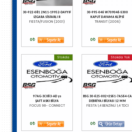
30-922-081 2N11-19952-DAYYIF
30-995-046 W709046-S300
IZGARA SİSFARLI R
KAPUT DAYAMA KLİPSİ
FIESTA/FUSION (2001)
TRANSIT (2006)
0
0
Stokda
Stokda Yok
97AG-3C083-AD ys
BSG 30-625-002+2S61-7A564-CA
ŞAFT ASKI BİLYA
DEBRİYAJ BİLYASI 12 MM
FOCUS 98- CONNECT
FİESTA 1,4 BENZİNLİ 1,4 TDCI
0
0