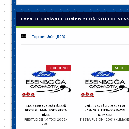
Ford >>
Fusion
>>
Fusion 2006-2010
>>
SENS
Toplam Ürün (508)
Stokda Yok
Stokda
ABA 25405525 2S61-6A228
2S61-19A216-AC 25405190
GERGİ RULMANI FORD FİESTA
KASNAK:ALTERNATOR KAYISI
DİZEL
KLIMASIZ
FİESTA DİZEL 1.4 TDCI 2002-
FIESTA/FUSION (2001) KLIMASI
2008