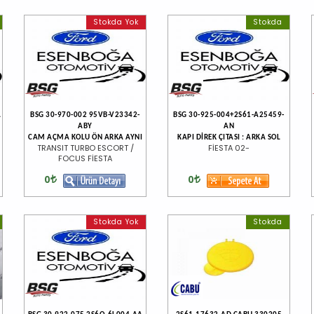
Stokda Yok
Stokda
A
BSG 30-970-002 95VB-V23342-
BSG 30-925-004+2S61-A25459-
ABY
AN
CAM AÇMA KOLU ÖN ARKA AYNI
KAPI DİREK ÇITASI : ARKA SOL
TRANSIT TURBO ESCORT /
FİESTA 02-
FOCUS FİESTA
0
0
Stokda Yok
Stokda