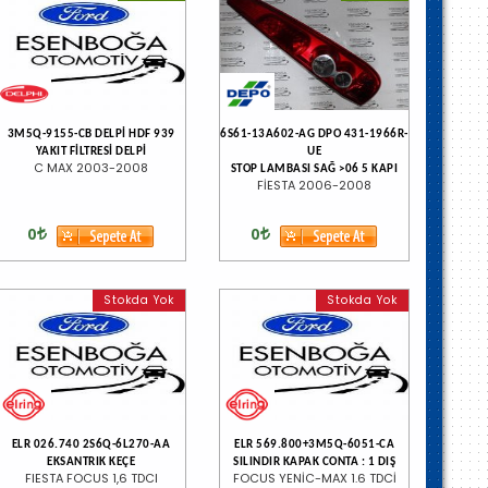
3M5Q-9155-CB DELPİ HDF 939
6S61-13A602-AG DPO 431-1966R-
YAKIT FİLTRESİ DELPİ
UE
C MAX 2003-2008
STOP LAMBASI SAĞ >06 5 KAPI
FİESTA 2006-2008
0
0
Stokda Yok
Stokda Yok
ELR 026.740 2S6Q-6L270-AA
ELR 569.800+3M5Q-6051-CA
EKSANTRIK KEÇE
SILINDIR KAPAK CONTA : 1 DIŞ
FIESTA FOCUS 1,6 TDCI
FOCUS YENİC-MAX 1.6 TDCİ