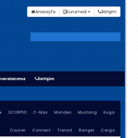
Anasayfa
Kurumsal
İletişim
aralarımız
İletişim
x
SCORPİO
C-Max
Mondeo
Mustang
Kuga
Courier
Connect
Transit
Ranger
Cargo