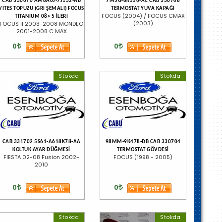
CAB 330670 AM8A6J-7J132-AB
7M5G-8K556-AC CAB 330708
VITES TOPUZU (GRI ŞEMALI) FOCUS
TERMOSTAT YUVA KAPAĞI
FOCUS (2004) / FOCUS CMAX
TITANIUM 08> 5 İLERI
(2003)
FOCUS II 2003-2008 MONDEO
2001-2008 C MAX
0
0
Stokda
Stokda
CAB 331702 5S61-A618K78-AA
98MM-9K478-DB CAB 330704
KOLTUK AYAR DÜĞMESİ
TERMOSTAT GÖVDESİ
FIESTA 02-08 Fusion 2002-
FOCUS (1998 - 2005)
2010
0
0
Stokda
Stokda