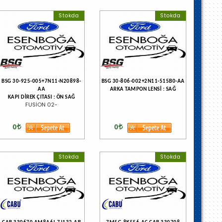
Stokda
Stokda
BSG 30-925-005+7N11-N20898-
BSG 30-806-002+2N11-515B0-AA
AA
ARKA TAMPON LENSİ : SAĞ
KAPI DİREK ÇITASI : ÖN SAĞ
FUSİON 02-
0
0
Stokda
Stokda