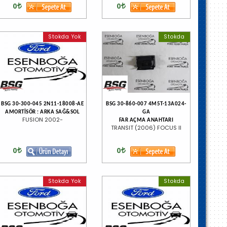
0
0
Stokda Yok
Stokda
BSG 30-300-045 2N11-18008-AE
BSG 30-860-007 4M5T-13A024-
AMORTİSÖR : ARKA SAĞ&SOL
GA
FUSION 2002-
FAR AÇMA ANAHTARI
TRANSIT (2006) FOCUS II
0
0
Stokda Yok
Stokda