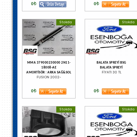
0
0
Stokda
Stokda
MMA 379000230000 2N11-
BALATA SPREYİ BSG
18008-AE
BALATA SPREYİ
FİYATI 30 TL
AMORTİSÖR : ARKA SAĞ&SOL
FUSION 2002-
0
0
Stokda
Stokda