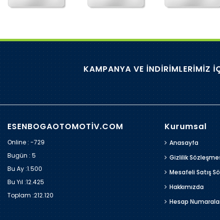
KAMPANYA VE İNDİRİMLERİMİZ İ
ESENBOGAOTOMOTİV.COM
Kurumsal
Online : -729
Anasayfa
Bugün :
5
Gizlilik Sözleşme
Bu Ay :
1.500
Mesafeli Satış S
Bu Yıl :
12.425
Hakkımızda
Toplam :
212.120
Hesap Numarala