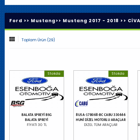
Ford >>
Mustang
>>
Mustang 2017 - 2018
>>
CİVA
Toplam Ürün (29)
Stokda
Stokda
BALATA SPREYİ BSG
8U5A-17B068-BC CABU 330666
BALATA SPREYİ
HUNİ DİZEL MOTORLU ARAÇLAR
FİYATI 30 TL
DİZEL TÜM ARAÇLAR
B