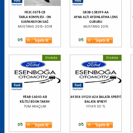
FR3C-3078-CB
GR3B-13B399-AA
TABLA KOMPLESI - ON
AYNA ALTI AYDINLATMA LENS
SUSPANSIYON SAĞ
GURUBU
MUSTANG 2015-2018
MUSTANG 2015
0
0
Stokda
Stokda
98AB-1A043-AB
A930X-19520-A2A BALATA SPREYİ
KİLİTLİ BİJON TAKIM
BALATA SPREYİ
TÜM ARAÇLAR
FİYATI 30 TL
0
0