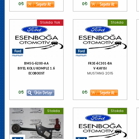
0
0
Stokda Yok
Stokda
BM5G-6200-AA
FR3E-6C301-BA
BIYEL KOLU KOMPLE 1.6
V-KAYISI
MUSTANG 2015
ECOBOOST
0
0
Stokda
Stokda