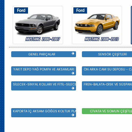
GENEL PARÇALAR
SENSÖR ÇEŞİTLERİ
YAKIT DEPO YAĞ POMPA VE AKSAMLARI
ÖN ARKA CAM SU DEPOSU - CA
SİLECEK-SİNYAL KOLLARI VE FİTİL-SİLECEK ÇEŞİTLERİ
FREN-BALATA-DİSK VE SÜSPA
KAPORTA İÇ AKSAM GÖĞÜS KOLTUK PLASTİK VE SAC AKSAM
CİVATA VE SOMUN ÇEŞİTLE