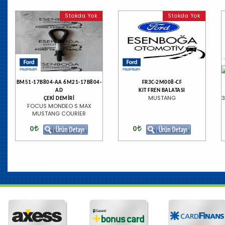
Stokda Yok
Stokda Yok
BM51-17B804-AA 6M21-17B804-
FR3C-2M008-CF
AD
KIT FREN BALATASI
MUSTANG
3
ÇEKİ DEMİRİ
FOCUS MONDEO S MAX
MUSTANG COURİER
0
0