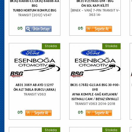
BK3Q-6A886-CC-CK3Q-6A886-AA
BK31-V219A65-DM - BSG
BSG
ÖN SOL KAPI KİLİTİ
[BINEK - VAN] 7-PIN TRANSIT V-
TURBO HORTUM KOMPLE BSG
363 14-
TRANSIT (2012) V347
0
0
Stokda
Stokda
AB31 3069 AB AYD 11297
BK31-17682-GL5JA6 BSG 30-900-
ÖN ALT TABLA BURCU (ARKA)
098
TRANSIT V363
AYNA KOMPLE -SAĞ KATLANIR/
ISITMALI CAM / BEYAZ SİNYALLİ
TRANSIT V363 2014-2018
0
0
Stokda
Stokda