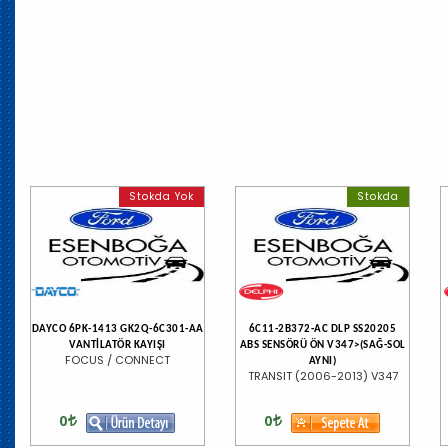
Stokda Yok
Stokda
DAYCO 6PK-1413 GK2Q-6C301-AA
6C11-2B372-AC DLP SS20205
VANTİLATÖR KAYIŞI
ABS SENSÖRÜ ÖN V347>(SAĞ-SOL
FOCUS / CONNECT
AYNI)
TRANSIT (2006-2013) V347
0
0