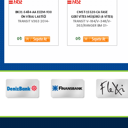
BK31-5484-AA ECEM-930
CM5T-15520-CA FASE
ÖN VİRAJ LASTİĞİ
GERİ VİTES MÜŞÜRÜ (6 VİTES)
TRANSIT V363 2014-
TRANSİT V-184/V-348/V-
363/RANGER BM 01-
0
0