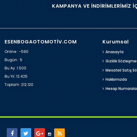
KAMPANYA VE İNDİRİMLERİMİZ İ
ESENBOGAOTOMOTİV.COM
Kurumsal
Online : -590
Anasayfa
Bugün :
5
Gizlilik Sözleşme
Bu Ay :
1.500
Mesafeli Satış S
Bu Yıl :
12.425
Hakkımızda
Toplam :
212.120
Hesap Numarala