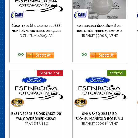
8U5A-17B068-BC CABU 330666
CAB 330403 6C11-8K218-AC
HUNİ DİZEL MOTORLU ARAÇLAR
RADYATÖR YEDEK SU DEPOSU
DİZEL TÜM ARAÇLAR
TRANSIT (2006) V347
0
0
Stokda Yok
Stokda
BK31-V20206-BB ONK CM37120
ONKA BK3Q-8K512-BD
YAN GOVDE DIREK KUSAGI
BLOK SU MANİFOLD HORTUMU
TRANSIT V363
TRANSIT (2006) V347