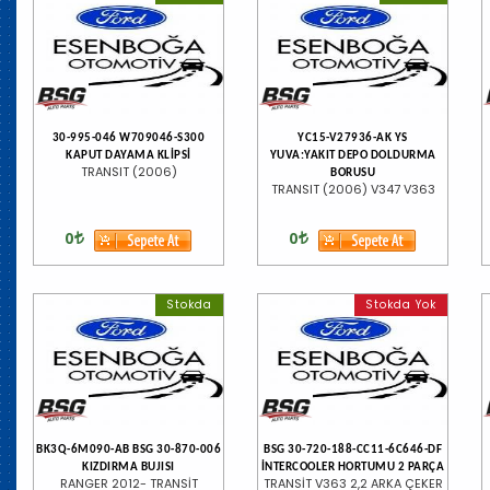
30-995-046 W709046-S300
YC15-V27936-AK YS
KAPUT DAYAMA KLİPSİ
YUVA:YAKIT DEPO DOLDURMA
TRANSIT (2006)
BORUSU
TRANSIT (2006) V347 V363
0
0
Stokda
Stokda Yok
BK3Q-6M090-AB BSG 30-870-006
BSG 30-720-188-CC11-6C646-DF
KIZDIRMA BUJISI
İNTERCOOLER HORTUMU 2 PARÇA
RANGER 2012- TRANSİT
TRANSİT V363 2,2 ARKA ÇEKER