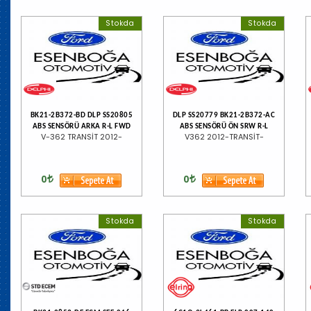
Stokda
Stokda
BK21-2B372-BD DLP SS20805
DLP SS20779 BK21-2B372-AC
ABS SENSÖRÜ ARKA R-L FWD
ABS SENSÖRÜ ÖN SRW R-L
V-362 TRANSİT 2012-
V362 2012-TRANSİT-
0
0
Stokda
Stokda