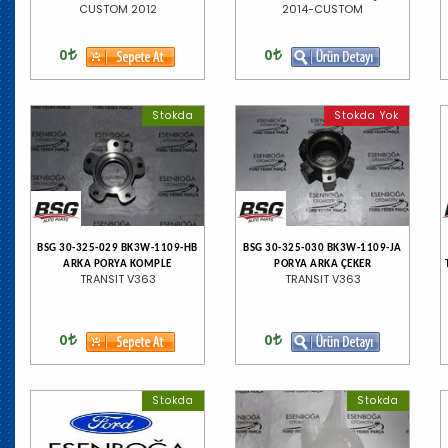
CUSTOM 2012
2014-CUSTOM
0
0
Stokda
Stokda Yok
BSG 30-325-029 BK3W-1109-HB
BSG 30-325-030 BK3W-1109-JA
ARKA PORYA KOMPLE
PORYA ARKA ÇEKER
TRANSIT V363
TRANSIT V363
0
0
Stokda
Stokda