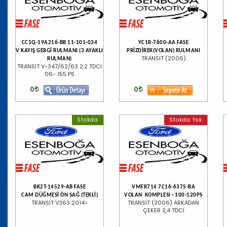
CC1Q-19A216-BB 11-101-034
YC1R-7600-AA FASE
V KAYIŞ GERGİ RULMANI (3 AYAKLI
PRİZDİREK(VOLAN) RULMANI
TRANSIT (2006)
RULMAN)
TRANSİT V-347/62/63 2.2 TDCI
06- 155 PS
0
0
Stokda
Stokda Yok
BK2T-14529-AB FASE
VMFR714 7C16-6375-BA
CAM DÜĞMESİ ÖN SAĞ (TEKLİ)
VOLAN KOMPLESI - 100-120PS
TRANSIT V363 2014>
TRANSIT (2006) ARKADAN
ÇEKER 2,4 TDCI