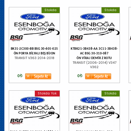
Stokda
Stokda
BK31-2C300-BB BSG 30-605-025
KTBK21-3B438-AA 3C11-3B438-
ÖN PORYA BİLYALI BEŞ BİJON
AC BSG 30-310-087
TRANSIT V363 2014-2018
ÖN VİRAJ DEMİR Z ROTU
TRANSIT (2006-2014) V347
V362
0
0
Stokda Yok
Stokda