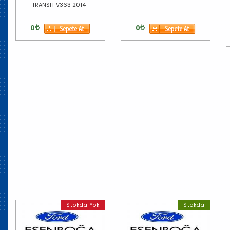
TRANSIT V363 2014-
0
0
Stokda Yok
Stokda