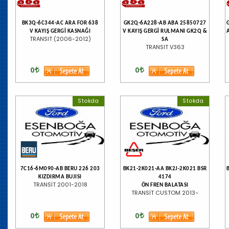
BK3Q-6C344-AC ARA FOR 638
GK2Q-6A228-AB ABA 25850727
V KAYIŞ GERGİ KASNAĞI
V KAYIŞ GERGİ RULMANI GK2Q &
TRANSIT (2006-2012)
SA
TRANSIT V363
0
0
Stokda
Stokda
7C16-6M090-AB BERU 226 203
BK21-2K021-AA BK2J-2K021 BSR
KIZDIRMA BUJISI
4174
TRANSİT 2001-2018
ÖN FREN BALATASI
TRANSİT CUSTOM 2013-
0
0