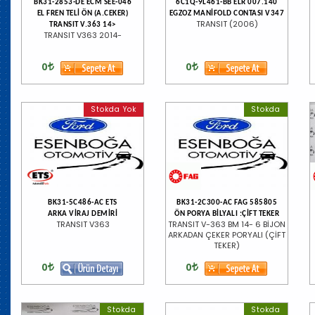
BK31-2853-DE ECM SEE-046
6C1Q-9L461-BB ELR 007.140
EL FREN TELİ ÖN (A.CEKER)
EGZOZ MANİFOLD CONTASI V347
TRANSIT (2006)
TRANSIT V.363 14>
TRANSIT V363 2014-
0
0
Stokda Yok
Stokda
BK31-5C486-AC ETS
BK31-2C300-AC FAG 585805
ARKA VİRAJ DEMİRİ
ÖN PORYA BİLYALI :ÇİFT TEKER
TRANSIT V363
TRANSIT V-363 BM 14- 6 BİJON
ARKADAN ÇEKER PORYALI (ÇİFT
TEKER)
0
0
Stokda
Stokda