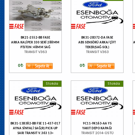
BK21-2552-BB FASE
BK31-2B372-DA FASE
ARKA KALİPER 330 SERİ 288MM
ABS SENSÖRÜ ARKA/ÇİFT
A
PİSTON :48MM SAĞ
TEKER(SAĞ-SOL)
TRANSIT V363
TRANSIT V363
0
0
Stokda
Stokda
BK31-13B382-BB FSE 11-437-017
9C11-9K163-AA YS
AYNA SİNYALİ SAĞ(R) PICK-UP
YAKIT DEPO KAPAĞI
TRANSİT 2014-ÜSTÜ
SARI TRANSIT V.363 13>