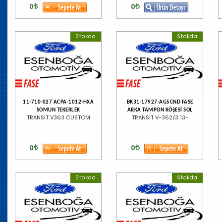
0
0
Stokda
Stokda
11-710-027 ACPA-1012-HXA
BK31-17927-AG5CND FASE
SOMUN TEKERLEK
ARKA TAMPON KÖŞESİ SOL
TRANSIT V363 CUSTOM
TRANSIT V-362/3 13-
0
0
Stokda
Stokda