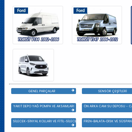
GENEL PARÇALAR
SENSÖR ÇEŞİTLERİ
YAKIT DEPO YAĞ POMPA VE AKSAMLARI
ÖN ARKA CAM SU DEPOSU - CA
SİLECEK-SİNYAL KOLLARI VE FİTİL-SİLECEK ÇEŞİTLERİ
FREN-BALATA-DİSK VE SÜSPA