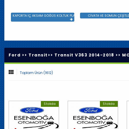
KAPORTA İÇ AKSAM GÖĞÜS KOLTUK PLASTİK VE SAC AKSAM
CİVATA VE SOMUN ÇEŞİTLE
Ford >>
Transit
>>
Transit V363 2014-2018
>>
MO
Toplam Ürün (1612)
Stokda
Stokda