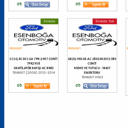
0
0
Stokda
Stokda Yok
CC1Q-6C301-GA 7PK-2967 CONTİ
GK2Q-9K546-AC 2802002051380
7PK2958
CONTİ
VANTİLATÖR KAYIŞI AC RWD
MEME VE TUTUCU - YAKIT
TRANSIT (2006) 2012-2014
ENJEKTORU
TRANSIT V363
0
0