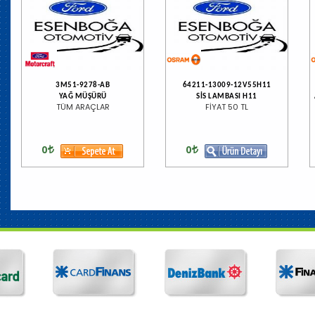
3M51-9278-AB
64211-13009-12V55H11
YAĞ MÜŞÜRÜ
SİS LAMBASI H11
TÜM ARAÇLAR
FİYAT 50 TL
0
0