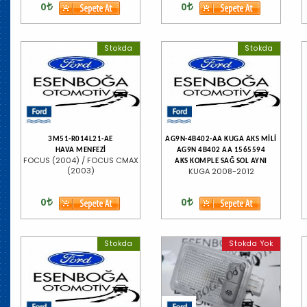
0
0
Stokda
Stokda
3M51-R014L21-AE
AG9N-4B402-AA KUGA AKS MİLİ
HAVA MENFEZİ
AG9N 4B402 AA 1565594
FOCUS (2004) / FOCUS CMAX
AKS KOMPLE SAĞ SOL AYNI
(2003)
KUGA 2008-2012
0
0
Stokda
Stokda Yok