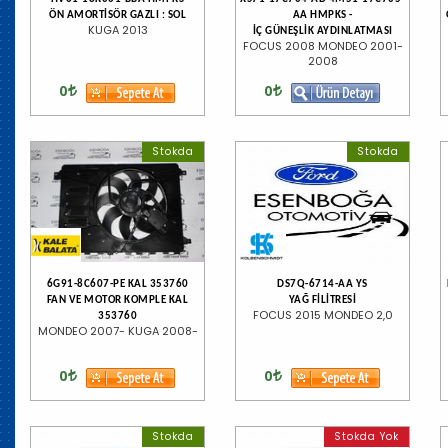
ÖN AMORTİSÖR GAZLI : SOL
AA HMPKS -
KUGA 2013
İÇ GÜNEŞLİK AYDINLATMASI
FOCUS 2008 MONDEO 2001-
2008
0
0
Stokda
Stokda
6G91-8C607-PE KAL 353760
DS7Q-6714-AA YS
FAN VE MOTOR KOMPLE KAL
YAĞ FİLİTRESİ
FOCUS 2015 MONDEO 2,0
353760
MONDEO 2007- KUGA 2008-
0
0
Stokda
Stokda Yok