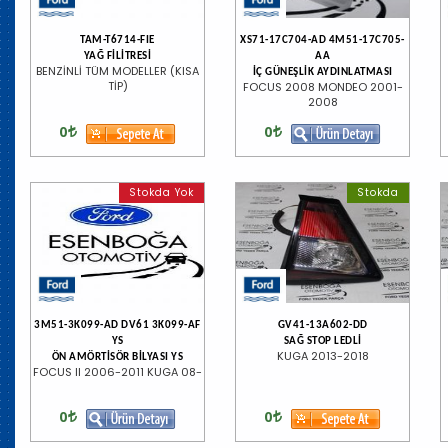
TAM-T6714-FIE
XS71-17C704-AD 4M51-17C705-
YAĞ FİLİTRESİ
AA
BENZİNLİ TÜM MODELLER (KISA
İÇ GÜNEŞLİK AYDINLATMASI
TİP)
FOCUS 2008 MONDEO 2001-
2008
0
0
Stokda Yok
Stokda
3M51-3K099-AD DV61 3K099-AF
GV41-13A602-DD
YS
SAĞ STOP LEDLİ
KUGA 2013-2018
ÖN AMÖRTİSÖR BİLYASI YS
FOCUS II 2006-2011 KUGA 08-
0
0