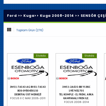
Ford >>
Kuga
>>
Kuga 2008-2014
>>
SENSÖR ÇEŞİ
Toplam Ürün (276)
Stokda
Stokda
3M51-7A543-AG BV61-7A543
3M51-2A635-BB YS BSC
BOS-0986486150
1987482705
DEBRİYAJ ÜST MERKEZİ
TEL KOMPLE - EL FRENI, ARKA
FOCUS II C MAX 2005-2011
KAMPANALI FREN ILE.
FOCUS 2008-2014