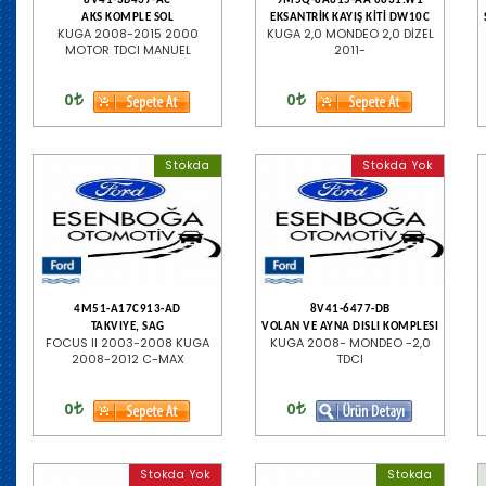
8V41-3B437-AC
9M5Q-8A615-AA 0831.W1
AKS KOMPLE SOL
EKSANTRİK KAYIŞ KİTİ DW10C
KUGA 2008-2015 2000
KUGA 2,0 MONDEO 2,0 DİZEL
MOTOR TDCI MANUEL
2011-
0
0
Stokda
Stokda Yok
4M51-A17C913-AD
8V41-6477-DB
TAKVIYE, SAG
VOLAN VE AYNA DISLI KOMPLESI
FOCUS II 2003-2008 KUGA
KUGA 2008- MONDEO -2,0
2008-2012 C-MAX
TDCI
0
0
Stokda Yok
Stokda