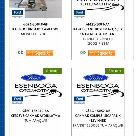
6G91-2D049-GF
6M21-1003-AA
KALIPER KUNDAKSIZ ARKA SOL
KAPAK - JANT, KOYU MAVI, 6,5 X
MONDEO - 2009-
16 TREND ALASIM JANT
TRANSIT CONNECT
(2002)FİESTA
0
0
Stokda
Stokda
98BG-15K040-AA
98AG-15052-AB
CERCEVE:CAKMAK AYDINLATMA
CAKMAK KOMPLE- SIGARALIK
TÜM ARAÇLAR
-12V NHDD
TRANSIT (2006) TÜM ARAÇLAR