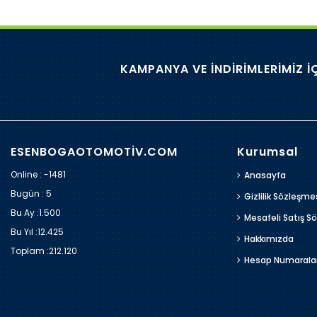
KAMPANYA VE İNDİRİMLERİMİZ İ
ESENBOGAOTOMOTİV.COM
Kurumsal
Online : -1481
Anasayfa
Bugün :
5
Gizlilik Sözleşme
Bu Ay :
1.500
Mesafeli Satış S
Bu Yıl :
12.425
Hakkımızda
Toplam :
212.120
Hesap Numarala