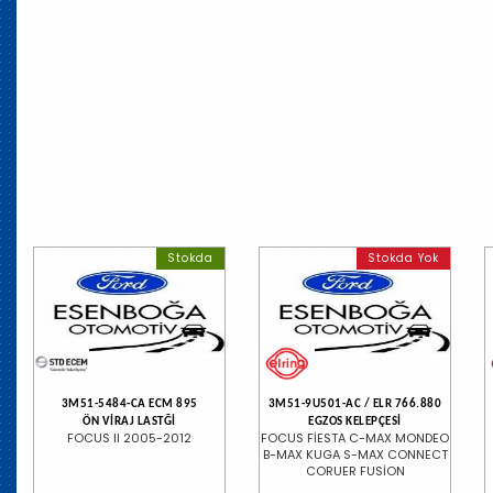
Stokda
Stokda Yok
3M51-5484-CA ECM 895
3M51-9U501-AC / ELR 766.880
ÖN VİRAJ LASTĞİ
EGZOS KELEPÇESİ
FOCUS II 2005-2012
FOCUS FİESTA C-MAX MONDEO
B-MAX KUGA S-MAX CONNECT
CORUER FUSİON