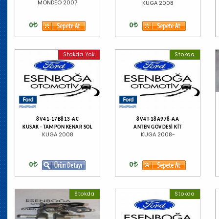
MONDEO 2007
KUGA 2008
0
0
Stokda Yok
Stokda
8V41-17B813-AC
8V4T-18A978-AA
KUSAK - TAMPON KENAR SOL
ANTEN GÖVDESİ KİT
KUGA 2008
KUGA 2008-
0
0
Stokda
Stokda