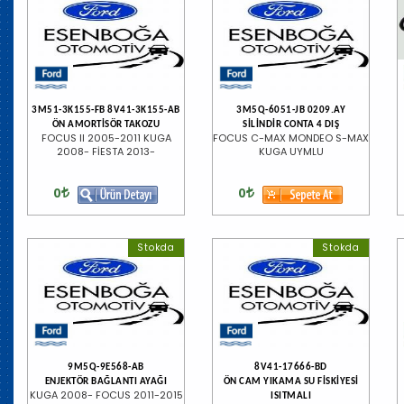
3M51-3K155-FB 8V41-3K155-AB
3M5Q-6051-JB 0209.AY
ÖN AMORTİSÖR TAKOZU
SİLİNDİR CONTA 4 DIŞ
FOCUS II 2005-2011 KUGA
FOCUS C-MAX MONDEO S-MAX
2008- FİESTA 2013-
KUGA UYMLU
0
0
Stokda
Stokda
9M5Q-9E568-AB
8V41-17666-BD
ENJEKTÖR BAĞLANTI AYAĞI
ÖN CAM YIKAMA SU FİSKİYESİ
KUGA 2008- FOCUS 2011-2015
ISITMALI