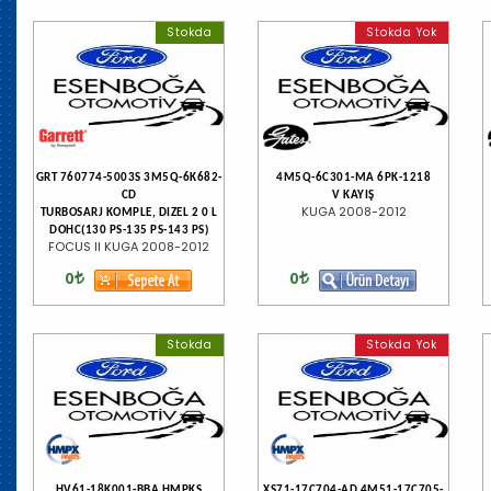
Stokda
Stokda Yok
GRT 760774-5003S 3M5Q-6K682-
4M5Q-6C301-MA 6PK-1218
CD
V KAYIŞ
KUGA 2008-2012
TURBOSARJ KOMPLE, DIZEL 2 0 L
DOHC(130 PS-135 PS-143 PS)
FOCUS II KUGA 2008-2012
0
0
Stokda
Stokda Yok
HV61-18K001-BBA HMPKS
XS71-17C704-AD 4M51-17C705-