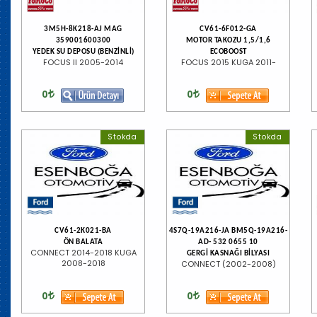
3M5H-8K218-AJ MAG
CV61-6F012-GA
359001600300
MOTOR TAKOZU 1,5/1,6
YEDEK SU DEPOSU (BENZİNLİ)
ECOBOOST
FOCUS II 2005-2014
FOCUS 2015 KUGA 2011-
0
0
Stokda
Stokda
CV61-2K021-BA
4S7Q-19A216-JA BM5Q-19A216-
ÖN BALATA
AD- 532 0655 10
CONNECT 2014-2018 KUGA
GERGİ KASNAĞI BİLYASI
2008-2018
CONNECT (2002-2008)
0
0