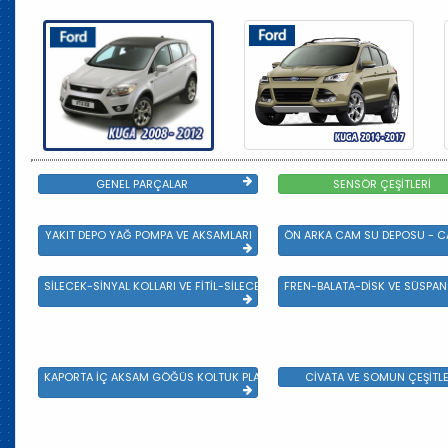
GENEL PARÇALAR
SENSÖR ÇEŞİTLERİ
YAKIT DEPO YAĞ POMPA VE AKSAMLARI
ÖN ARKA CAM SU DEPOSU - CA
SİLECEK-SİNYAL KOLLARI VE FİTİL-SİLECEK ÇEŞİTLERİ
FREN-BALATA-DİSK VE SÜSPA
KAPORTA İÇ AKSAM GÖĞÜS KOLTUK PLASTİK VE SAC AKSAM
CİVATA VE SOMUN ÇEŞİTLE