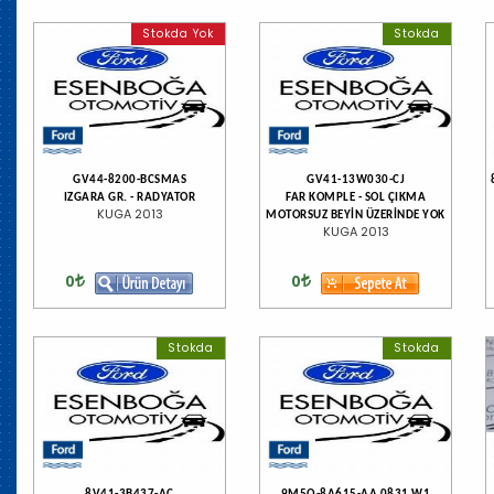
Stokda Yok
Stokda
GV44-8200-BCSMAS
GV41-13W030-CJ
IZGARA GR. - RADYATOR
FAR KOMPLE - SOL ÇIKMA
KUGA 2013
MOTORSUZ BEYİN ÜZERİNDE YOK
KUGA 2013
0
0
Stokda
Stokda