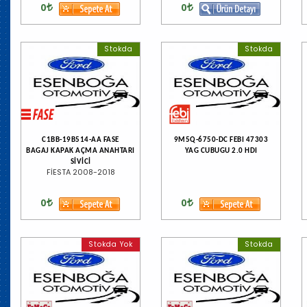
0
0
Stokda
Stokda
C1BB-19B514-AA FASE
9M5Q-6750-DC FEBI 47303
BAGAJ KAPAK AÇMA ANAHTARI
YAG CUBUGU 2.0 HDI
SİVİCİ
FİESTA 2008-2018
0
0
Stokda Yok
Stokda