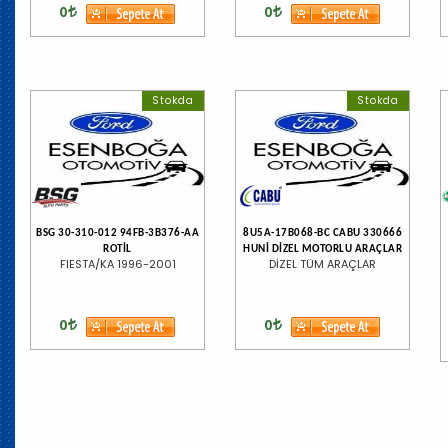
0
0
Stokda
Stokda
BSG 30-310-012 94FB-3B376-AA
8U5A-17B068-BC CABU 330666
ROTİL
HUNİ DİZEL MOTORLU ARAÇLAR
FIESTA/KA 1996-2001
DİZEL TÜM ARAÇLAR
0
0