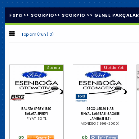
Ford >>
SCORPİO
>>
SCORPİO
>>
GENEL PARÇALA
Toplam Ürün (10)
Stokda
Stokda Yok
BALATA SPREYİ BSG
95GG-15K201-AB
BALATA SPREYİ
SINYAL LAMBASI:SAG(SIS
FİYATI 30 TL
LAMBASI ILE)
MONDEO (1996-2000)
0
0