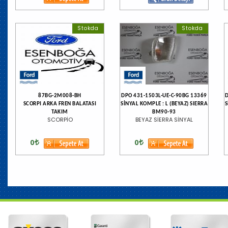
Stokda
Stokda
87BG-2M008-BH
DPO 431-1503L-UE-C-90BG 13369
SCORPI ARKA FREN BALATASI
SİNYAL KOMPLE : L (BEYAZ) SIERRA
S
TAKIM
BM90-93
SCORPİO
BEYAZ SİERRA SİNYAL
0
0