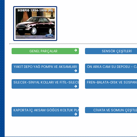
GENEL PARÇALAR
SENSÖR ÇEŞİTLERİ
YAKIT DEPO YAĞ POMPA VE AKSAMLARI
ÖN ARKA CAM SU DEPOSU - CA
SİLECEK-SİNYAL KOLLARI VE FİTİL-SİLECEK ÇEŞİTLERİ
FREN-BALATA-DİSK VE SÜSPA
KAPORTA İÇ AKSAM GÖĞÜS KOLTUK PLASTİK VE SAC AKSAM
CİVATA VE SOMUN ÇEŞİTLE