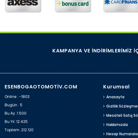
KAMPANYA VE İNDİRİMLERİMİZ İ
ESENBOGAOTOMOTİV.COM
Kurumsal
Online : -1803
Anasayfa
Bugün :
5
Gizlilik Sözleşme
Bu Ay :
1.500
Mesafeli Satış S
Bu Yıl :
12.425
Hakkımızda
Toplam :
212.120
Hesap Numarala