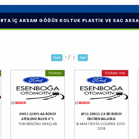
RTA İÇ AKSAM GÖĞÜS KOLTUK PLASTİK VE SAC AKS
/
Geri
1
2
İleri
Stokda
Stokda Yok
4M5J-12405-AA BOSCH
AY11-2K021-CA BD BOSCH
ATESLEME BUJISI 4*1
ÖN FREN BALATASI
TÜM BENZİNLİ ARAÇLAR
B-MAX FİESTA COURİER 2013-
2018