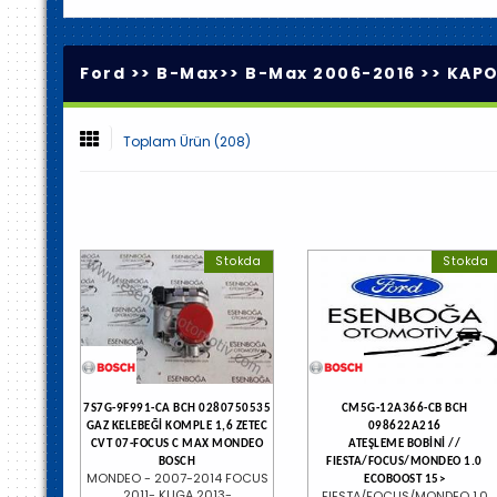
Ford >>
B-Max
>>
B-Max 2006-2016
>>
KAPO
Toplam Ürün (208)
Stokda
Stokda
7S7G-9F991-CA BCH 0280750535
CM5G-12A366-CB BCH
GAZ KELEBEĞİ KOMPLE 1,6 ZETEC
098622A216
CVT 07-FOCUS C MAX MONDEO
ATEŞLEME BOBİNİ //
BOSCH
FIESTA/FOCUS/MONDEO 1.0
MONDEO - 2007-2014 FOCUS
ECOBOOST 15>
2011- KUGA 2013-
FIESTA/FOCUS/MONDEO 1.0