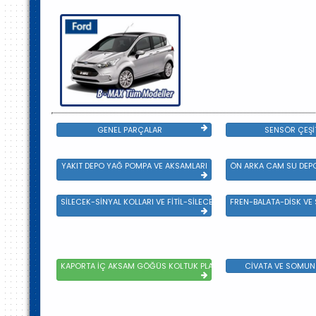
GENEL PARÇALAR
SENSÖR ÇEŞİ
YAKIT DEPO YAĞ POMPA VE AKSAMLARI
ÖN ARKA CAM SU DEPO
SİLECEK-SİNYAL KOLLARI VE FİTİL-SİLECEK ÇEŞİTLERİ
FREN-BALATA-DİSK VE
KAPORTA İÇ AKSAM GÖĞÜS KOLTUK PLASTİK VE SAC AKSAM
CİVATA VE SOMUN 