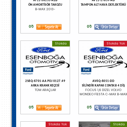
AY11-3K155-A2B
AV11-17859-AD
ÖN AMORTİSÖR TAKOZU
TAMPON ALT HAVA DEFLEKTÖRÜ
B-MAX 2013-
0
0
Stokda
Stokda Yok
2S6Q-6701-AA POJ 0127.49
AV6Q-6051-DD
ARKA KRANK KEÇESİ
SİLİNDİR KAPAK CONTASI 4 DİŞ
TÜM ARAÇLAR
FOCUS 1,6 DİZEL VOLVO
MONDEO FİESTA C-MAX B-MA
0
0
Stokda Yok
Stokda