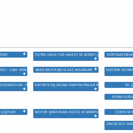
TLERİ
FİLİTRE-HAVA-YAĞ-MAZOT VE APARAT ÇEŞİTLERİ
HORTUM,KÖRÜK 
SU - CAM -KRİKO VE AYNA ÇEŞİTLER
BASKI BALATA BİLYA GAZ AKSAMLARI
ELEKTRİK-ALTAR
 SÜSPANSİYON -TEKER ÖN-ARKA TAKIM VE YÜRÜYEN AKSAMLAR
KAPORTA DIŞ AKSAM TAMPON PANJUR PLASTİK VE SAC AKSAM
TEL Ç
ISITMA SOĞU
ÇEŞİTLERİ
MOTOR-ŞANZUMAN-EGZOZ VE MANİFOLD
CONTA VE K
ZİNCİR SETİ-GER