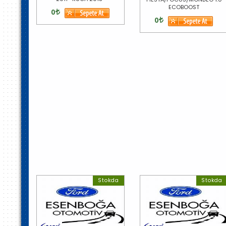
ECOBOOST
0
0
Stokda
Stokda