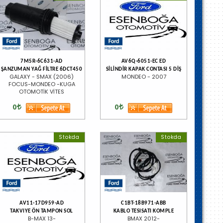
7M5R-6C631-AD
AV6Q-6051-EC ED
ŞANZUMAN YAĞ FİLTRE 6DCT450
SİLİNDİR KAPAK CONTASI 5 DİŞ
GALAXY - SMAX (2006)
MONDEO - 2007
FOCUS-MONDEO -KUGA
OTOMOTİK VİTES
0
0
Stokda
Stokda
AV11-17D959-AD
C1BT-18B971-ABB
TAKVIYE ÖN TAMPON SOL
KABLO TESISATI KOMPLE
B-MAX 13-
BMAX 2012-