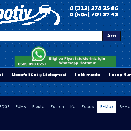
Ara
si
Mesafeli Satış Sözleşmesi
Hakkımızda
Hesap Num
EDGE
PUMA
Fiesta
Fusion
Ka
Focus
B-Max
S-Ma