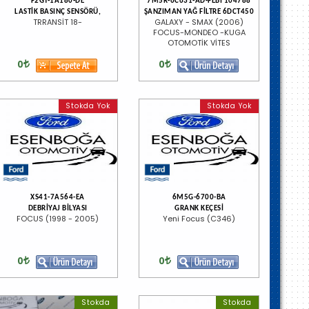
F2GT-1A180-DE
7M5R-6C631-AD-FEBI 104788
LASTİK BASINÇ SENSÖRÜ,
ŞANZIMAN YAĞ FİLTRE 6DCT450
TRRANSİT 18-
GALAXY - SMAX (2006)
FOCUS-MONDEO -KUGA
OTOMOTİK VİTES
0
0
Stokda Yok
Stokda Yok
XS41-7A564-EA
6M5G-6700-BA
DEBRİYAJ BİLYASI
GRANK KEÇESİ
FOCUS (1998 - 2005)
Yeni Focus (C346)
0
0
Stokda
Stokda