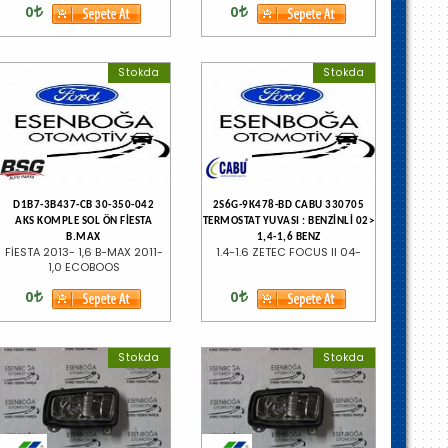
0
0
Stokda
Stokda
D1B7-3B437-CB 30-350-042
2S6G-9K478-BD CABU 330705
AKS KOMPLE SOL ÖN FİESTA
TERMOSTAT YUVASI : BENZİNLİ 02>
B.MAX
1,4-1,6 BENZ
FİESTA 2013- 1,6 B-MAX 2011-
1.4-1.6 ZETEC FOCUS II 04-
1,0 ECOBOOS
0
0
Stokda
Stokda