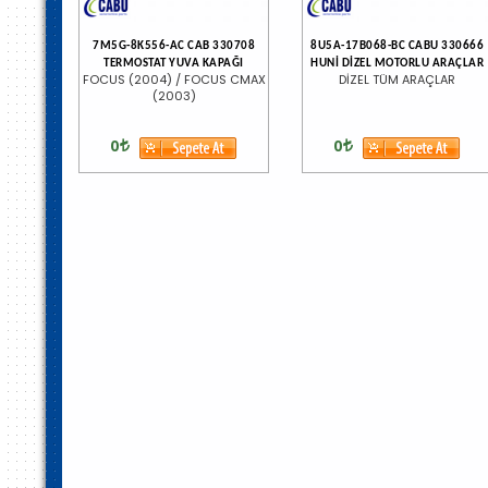
7M5G-8K556-AC CAB 330708
8U5A-17B068-BC CABU 330666
TERMOSTAT YUVA KAPAĞI
HUNİ DİZEL MOTORLU ARAÇLAR
FOCUS (2004) / FOCUS CMAX
DİZEL TÜM ARAÇLAR
(2003)
0
0