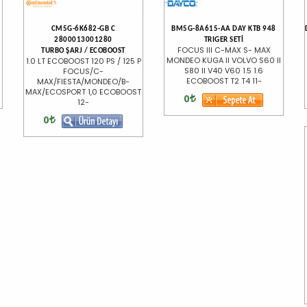
CM5G-6K682-GB C
BM5G-8A615-AA DAY KTB 948
2800013001280
TRIGER SETİ
FOCUS III C-MAX S- MAX
TURBO ŞARJ / ECOBOOST
MONDEO KUGA II VOLVO S60 II
1.0 LT ECOBOOST 120 PS / 125 P
S80 II V40 V60 1.5 1.6
FOCUS/C-
ECOBOOST T2 T4 11-
MAX/FIESTA/MONDEO/B-
MAX/ECOSPORT 1,0 ECOBOOST
0
12-
0