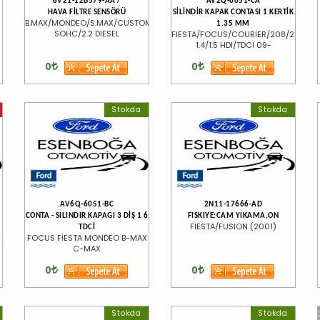
8V21-12B579-AA /
AV2Q-6051-CA
HAVA FİLTRE SENSÖRÜ
SİLİNDİR KAPAK CONTASI 1 KERTİK
B.MAX/MONDEO/S.MAX/CUSTOM/1.5/1.6
1.35 MM
SOHC/2.2 DIESEL
FIESTA/FOCUS/COURIER/208/2008
1.4/1.5 HDI/TDCI 09-
0
0
Stokda
Stokda
AV6Q-6051-BC
2N11-17666-AD
CONTA - SILINDIR KAPAGI 3 DİŞ 1 6
FISKIYE:CAM YIKAMA,ON
FIESTA/FUSION (2001)
TDCİ
X
FOCUS FİESTA MONDEO B-MAX
C-MAX
0
0
Stokda
Stokda