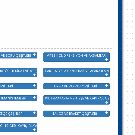
VE BORU ÇEŞİTLERİ
VİTES KOL DİREKSİYON VE AKSAMLARI
NATÖR-TESİSAT VE ATEŞLEME GRB
FAR - STOP AYDINLATMA VE APARATLARI
EŞİTLERİ
TURBO VE BAYPAS ÇEŞİTLERİ
TMA SİSTEMLERİ
KİLİT-MAKARA-MENTEŞE VE KAPI KOL ÇEŞİTLERİ
EÇE ÇEŞİTLERİ
TAKOZ VE BRAKET ÇEŞİTLERİ
Gİ TRİGER-KAYIŞ-BİLYA VE DEVİRDAİM