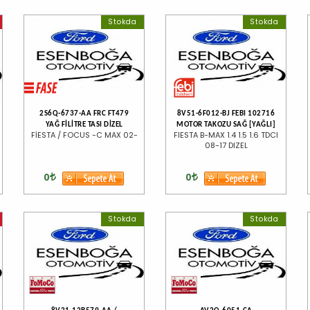
Stokda
Stokda
2S6Q-6737-AA FRC FT479
8V51-6F012-BJ FEBI 102716
YAĞ FİLİTRE TASI DİZEL
MOTOR TAKOZU SAĞ [YAĞLI]
FİESTA / FOCUS -C MAX 02-
FIESTA B-MAX 1.4 1.5 1.6 TDCI
08-17 DIZEL
0
0
Stokda
Stokda