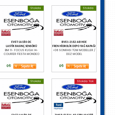
Stokda
Stokda
EV6T-1A180-DC
BV61-2162-AB HOE
LASTİK BASINÇ SENSÖRÜ
FREN HİDROLİK DEPO YAĞ KAPAĞI
BM 11- FOCUS KUGA 14-
>08 SONRASI TÜM MODELLER /
COURİER FİESTA MONDEO
DÜZ MODEL
0
0
Stokda
Stokda Yok