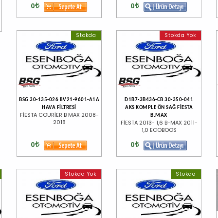
0
0
Stokda
Stokda Yok
BSG 30-135-026 8V21-9601-A1A
D1B7-3B436-CB 30-350-041
HAVA FİLTRESİ
AKS KOMPLE ÖN SAĞ FİESTA
FİESTA COURİER B MAX 2008-
B.MAX
2018
FİESTA 2013- 1,6 B-MAX 2011-
1,0 ECOBOOS
0
0
Stokda Yok
Stokda