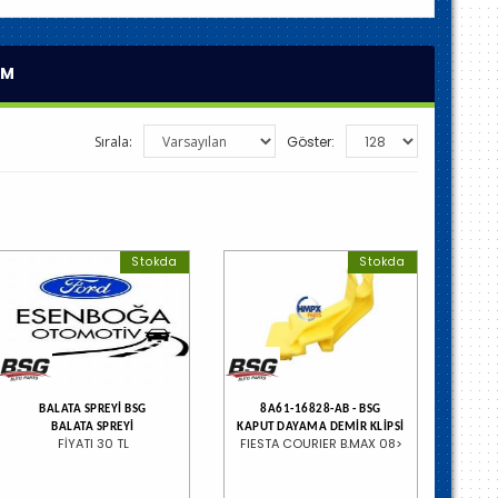
AM
Sırala:
Göster:
Stokda
Stokda
BALATA SPREYİ BSG
8A61-16828-AB - BSG
BALATA SPREYİ
KAPUT DAYAMA DEMİR KLİPSİ
FİYATI 30 TL
FIESTA COURIER B.MAX 08>