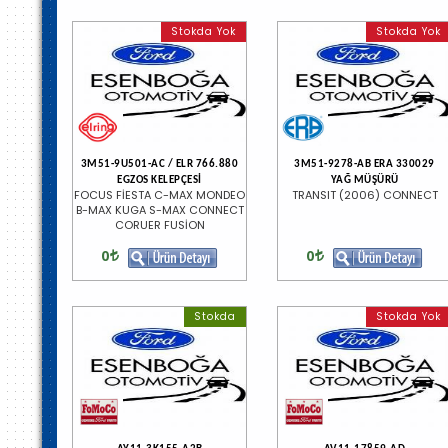
Stokda Yok
Stokda Yok
3M51-9U501-AC / ELR 766.880
3M51-9278-AB ERA 330029
EGZOS KELEPÇESİ
YAĞ MÜŞÜRÜ
FOCUS FİESTA C-MAX MONDEO
TRANSIT (2006) CONNECT
B-MAX KUGA S-MAX CONNECT
CORUER FUSİON
0
0
Stokda
Stokda Yok