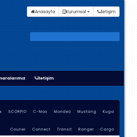
Anasayfa
Kurumsal
İletişim
aralarımız
İletişim
x
SCORPİO
C-Max
Mondeo
Mustang
Kuga
Courier
Connect
Transit
Ranger
Cargo