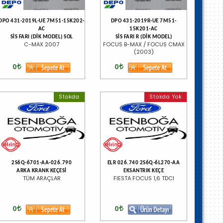
DPO 431-2019L-UE 7M51-15K202-
DPO 431-2019R-UE 7M51-
AC
15K201-AC
SİS FARI (DİK MODEL) SOL
SİS FARI R (DİK MODEL)
C-MAX 2007
FOCUS B-MAX / FOCUS CMAX
(2003)
0
0
Stokda
Stokda Yok
2S6Q-6701-AA-026.790
ELR 026.740 2S6Q-6L270-AA
ARKA KRANK KEÇESİ
EKSANTRIK KEÇE
TÜM ARAÇLAR
FIESTA FOCUS 1,6 TDCI
0
0