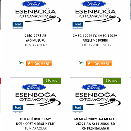
2S6Q-9278-AB
CM5G-12029-FC 4M5G-12029-
YAĞ MÜŞÜRÜ
ATEŞLEME BOBİNİ
TÜM ARAÇLAR
FOCUS 2008-2015
0
0
Stokda
Stokda
DOT 4 HİDROLİK FMY
MEMT76-2K021-AA MEAY1J-
DOT 4 OPET HİDROLİK FMY
2K021-AA AY11-2K021-BD
TÜM ARAÇLAR
ÖN FREN BALATASI