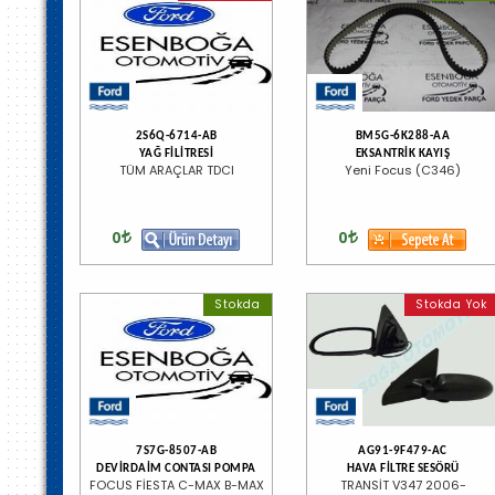
2S6Q-6714-AB
BM5G-6K288-AA
YAĞ FİLİTRESİ
EKSANTRİK KAYIŞ
TÜM ARAÇLAR TDCI
Yeni Focus (C346)
0
0
Stokda
Stokda Yok
7S7G-8507-AB
AG91-9F479-AC
DEVİRDAİM CONTASI POMPA
HAVA FİLTRE SESÖRÜ
FOCUS FİESTA C-MAX B-MAX
TRANSİT V347 2006-