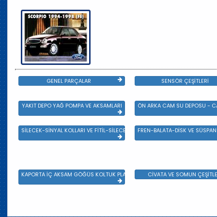
GENEL PARÇALAR
SENSÖR ÇEŞİTLERİ
YAKIT DEPO YAĞ POMPA VE AKSAMLARI
ÖN ARKA CAM SU DEPOSU - CA
SİLECEK-SİNYAL KOLLARI VE FİTİL-SİLECEK ÇEŞİTLERİ
FREN-BALATA-DİSK VE SÜSPA
KAPORTA İÇ AKSAM GÖĞÜS KOLTUK PLASTİK VE SAC AKSAM
CİVATA VE SOMUN ÇEŞİTLE