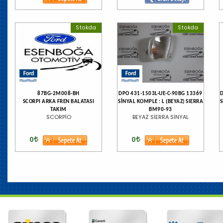
Stokda
Stokda
87BG-2M008-BH
DPO 431-1503L-UE-C-90BG 13369
SCORPI ARKA FREN BALATASI
SİNYAL KOMPLE : L (BEYAZ) SIERRA
S
TAKIM
BM90-93
SCORPİO
BEYAZ SİERRA SİNYAL
0
0