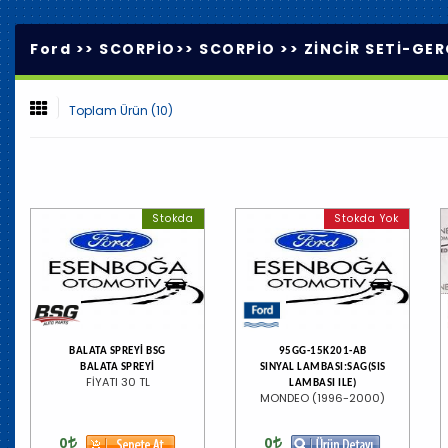
Ford >>
SCORPİO
>>
SCORPİO
>>
ZİNCİR SETİ-GER
Toplam Ürün (10)
Stokda
Stokda Yok
BALATA SPREYİ BSG
95GG-15K201-AB
BALATA SPREYİ
SINYAL LAMBASI:SAG(SIS
FİYATI 30 TL
LAMBASI ILE)
MONDEO (1996-2000)
0
0