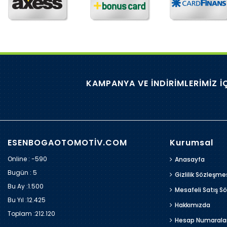
KAMPANYA VE İNDİRİMLERİMİZ İ
ESENBOGAOTOMOTİV.COM
Kurumsal
Online : -590
Anasayfa
Bugün :
5
Gizlilik Sözleşme
Bu Ay :
1.500
Mesafeli Satış S
Bu Yıl :
12.425
Hakkımızda
Toplam :
212.120
Hesap Numarala