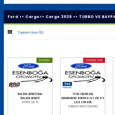
Ford >>
Cargo
>>
Cargo 3535
>>
TURBO VE BAYPA
Toplam Ürün (5)
Stokda
Stokda Yok
BALATA SPREYİ BSG
7C46-7B280-DB
BALATA SPREYİ
SENKROMEC KOMPLE 151 LİK 3/4
FİYATI 30 TL
1325 298 008
CARGO 2007 (H476)