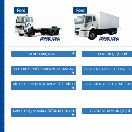
GENEL PARÇALAR
SENSÖR ÇEŞİTLERİ
YAKIT DEPO YAĞ POMPA VE AKSAMLARI
ÖN ARKA CAM SU DEPOSU - CA
SİLECEK-SİNYAL KOLLARI VE FİTİL-SİLECEK ÇEŞİTLERİ
FREN-BALATA-DİSK VE SÜSPA
KAPORTA İÇ AKSAM GÖĞÜS KOLTUK PLASTİK VE SAC AKSAM
CİVATA VE SOMUN ÇEŞİTLE