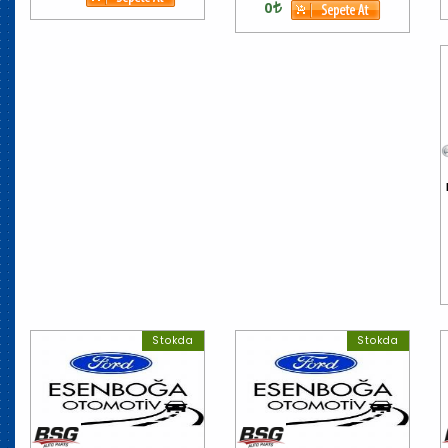
0
Stokda
Stokda