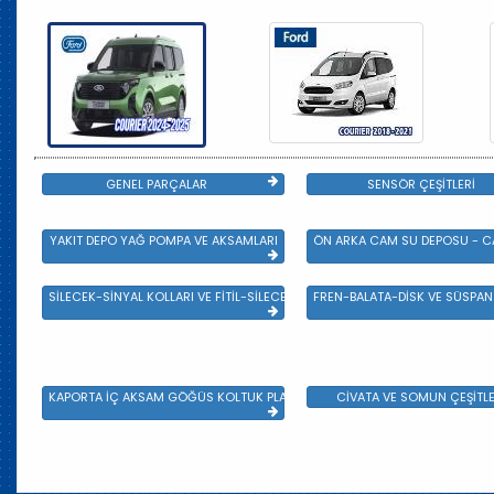
GENEL PARÇALAR
SENSÖR ÇEŞİTLERİ
YAKIT DEPO YAĞ POMPA VE AKSAMLARI
ÖN ARKA CAM SU DEPOSU - CA
SİLECEK-SİNYAL KOLLARI VE FİTİL-SİLECEK ÇEŞİTLERİ
FREN-BALATA-DİSK VE SÜSPA
KAPORTA İÇ AKSAM GÖĞÜS KOLTUK PLASTİK VE SAC AKSAM
CİVATA VE SOMUN ÇEŞİTLE