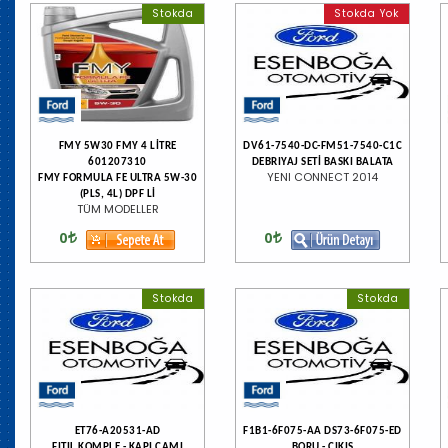
Stokda
Stokda Yok
FMY 5W30 FMY 4 LİTRE
DV61-7540-DC-FM51-7540-C1C
601207310
DEBRIYAJ SETİ BASKI BALATA
YENI CONNECT 2014
FMY FORMULA FE ULTRA 5W-30
(PLS, 4L) DPF Lİ
TÜM MODELLER
0
0
Stokda
Stokda
ET76-A20531-AD
F1B1-6F075-AA DS73-6F075-ED
FITIL KOMPLE - KAPI CAMI
BORU - CIKIS