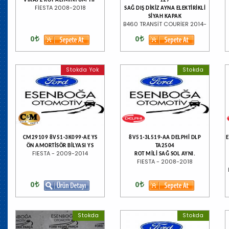
VİRAJ Z ROT ALİMİNYUM TİP
127
FİESTA 2008-2018
SAĞ DIŞ DİKİZ AYNA ELEKTİRİKLİ
SİYAH KAPAK
B460 TRANSİT COURİER 2014-
0
0
Stokda Yok
Stokda
CM29109 8V51-3K099-AE YS
8V51-3L519-AA DELPHİ DLP
ÖN AMORTİSÖR BİLYASI YS
TA2504
FIESTA - 2009-2014
ROT MİLİ SAĞ SOL AYNI.
FIESTA - 2008-2018
0
0
Stokda
Stokda