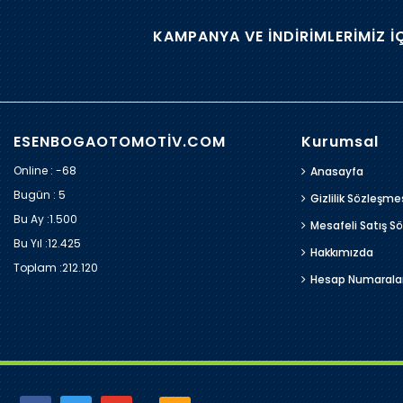
KAMPANYA VE İNDİRİMLERİMİZ İ
ESENBOGAOTOMOTİV.COM
Kurumsal
Online : -68
Anasayfa
Bugün :
5
Gizlilik Sözleşme
Bu Ay :
1.500
Mesafeli Satış S
Bu Yıl :
12.425
Hakkımızda
Toplam :
212.120
Hesap Numarala