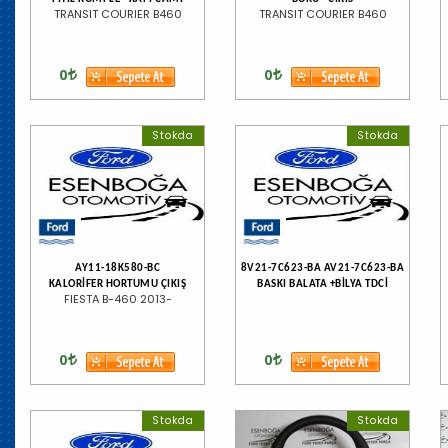
TRANSIT COURIER B460
TRANSIT COURIER B460
0
0
Stokda
Stokda
AY11-18K580-BC
8V21-7C623-BA AV21-7C623-BA
KALORİFER HORTUMU ÇIKIŞ
BASKI BALATA +BİLYA TDCİ
FIESTA B-460 2013-
0
0
Stokda
Stokda