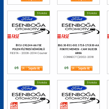
Stokda
Stokda
8V5J-19G244-AA FSE
BSG 30-851-001 5T16-17C630-AA
POLEN FİLİTRESİ KÖMÜRLÜ
FISKIYE MEMESI - CAM SILECEK
FIESTA - 2008-2014 Courier
ARKA
CONNECT (2002-2018
0
0
Stokda
Stokda