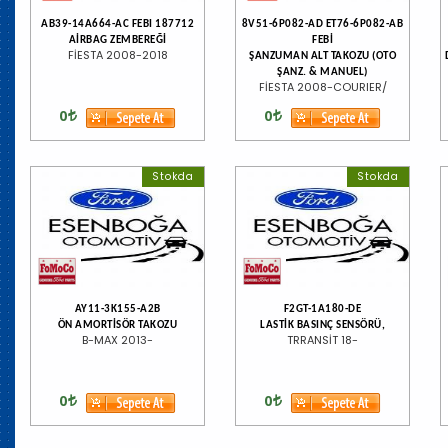
AB39-14A664-AC FEBI 187712
8V51-6P082-AD ET76-6P082-AB
AİRBAG ZEMBEREĞİ
FEBİ
FİESTA 2008-2018
ŞANZUMAN ALT TAKOZU (OTO
ŞANZ. & MANUEL)
FİESTA 2008-COURIER/
0
0
Stokda
Stokda
AY11-3K155-A2B
F2GT-1A180-DE
ÖN AMORTİSÖR TAKOZU
LASTİK BASINÇ SENSÖRÜ,
B-MAX 2013-
TRRANSİT 18-
0
0