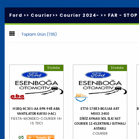
Ford >>
Courier
>>
Courier 2024-
>>
FAR - STOP
Toplam Ürün (735)
Stokda
Stokda
H1BQ-6C301-AA 6PK-948 ABA
ET76-17683-BG5JA6 ART
B
VANTILATOR KAYISI (+AC)
M003.3400
FIESTA-MONDEO-COURIER 14>
DİKİZ AYNASI SOL ELK/AST
1.5 TDCI
COURIER 12>ELEKTRIKLI ISITMALI
ASTARLI
COURİER
0