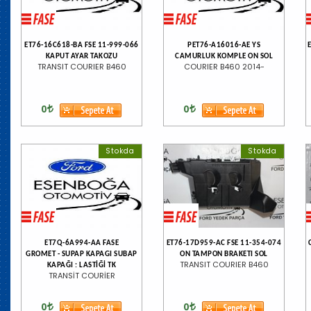
ET76-16C618-BA FSE 11-999-066
PET76-A16016-AE YS
KAPUT AYAR TAKOZU
CAMURLUK KOMPLE ON SOL
TRANSIT COURIER B460
COURIER B460 2014-
0
0
Stokda
Stokda
ET7Q-6A994-AA FASE
ET76-17D959-AC FSE 11-354-074
GROMET - SUPAP KAPAGI SUBAP
ON TAMPON BRAKETI SOL
TRANSIT COURIER B460
KAPAĞI : LASTİĞİ TK
TRANSİT COURİER
0
0