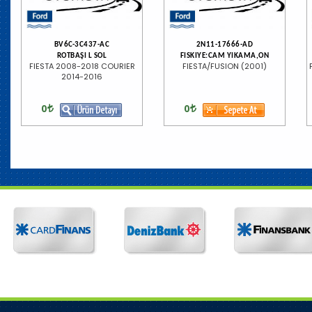
BV6C-3C437-AC
2N11-17666-AD
ROTBAŞI L SOL
FISKIYE:CAM YIKAMA,ON
FIESTA 2008-2018 COURIER
FIESTA/FUSION (2001)
2014-2016
0
0