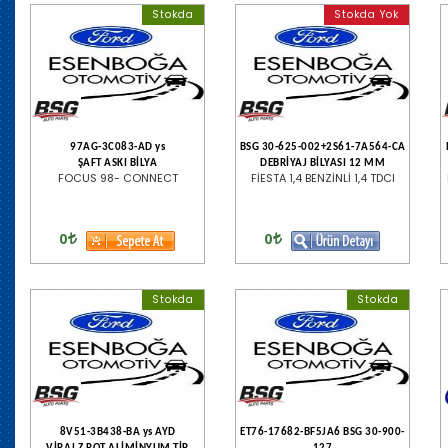
Stokda
Stokda Yok
97AG-3C083-AD ys
BSG 30-625-002+2S61-7A564-CA
ŞAFT ASKI BİLYA
DEBRİYAJ BİLYASI 12 MM
FOCUS 98- CONNECT
FİESTA 1,4 BENZİNLİ 1,4 TDCI
0
0
Stokda
Stokda
8V51-3B438-BA ys AYD
ET76-17682-BF5JA6 BSG 30-900-