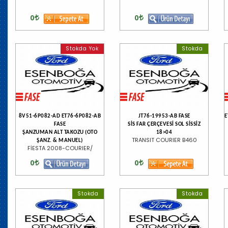
0
0
Stokda Yok
Stokda
8V51-6P082-AD ET76-6P082-AB
JT76-19953-AB FASE
E
FASE
SİS FAR ÇERÇEVESİ SOL SİSSİZ
ŞANZUMAN ALT TAKOZU (OTO
18>04
TRANSIT COURIER B460
ŞANZ. & MANUEL)
FİESTA 2008-COURIER/
0
0
Stokda
Stokda