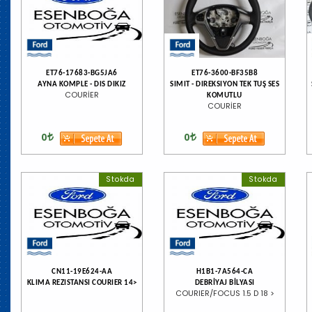
ET76-17683-BG5JA6
ET76-3600-BF35B8
AYNA KOMPLE - DIS DIKIZ
SIMIT - DIREKSIYON TEK TUŞ SES
COURİER
KOMUTLU
COURİER
0
0
Stokda
Stokda
CN11-19E624-AA
H1B1-7A564-CA
KLIMA REZISTANSI COURIER 14>
DEBRİYAJ BİLYASI
COURIER/FOCUS 1.5 D 18 >