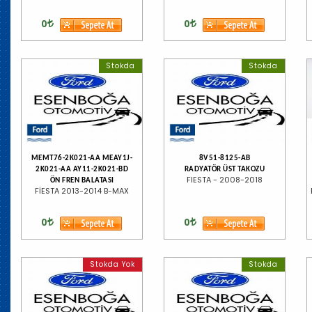
0
0
Stokda
Stokda
MEMT76-2K021-AA MEAY1J-
8V51-8125-AB
2K021-AA AY11-2K021-BD
RADYATÖR ÜST TAKOZU
FIESTA - 2008-2018
ÖN FREN BALATASI
FİESTA 2013-2014 B-MAX
0
0
Stokda Yok
Stokda