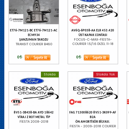
ET76-7M121-BC ET76-7M121-AC
AV6Q-6P038-AA ELR 453.420
ECM934
ÜST KAPAK CONTASI
FOCUS-C-MAX-FİESTA-
ŞANZUMAN TAKOZU
COURİER 1.5/1.6 DIZEL 11-18
TRANSIT COURIER B460
0
0
Stokda
Stokda Yok
8V51-3B438-BA AYD 18642
FAG 713008620 8V51-3K099-AF
VİRAJ Z ROT METAL TİP
B2A
FİESTA 2008-2018
ÖN AMORTİSÖR BİLYASI.
FIESTA - 2009-2018 COURİER