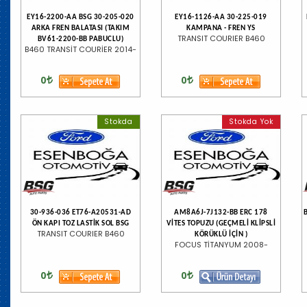
EY16-2200-AA BSG 30-205-020
EY16-1126-AA 30-225-019
ARKA FREN BALATASI (TAKIM
KAMPANA - FREN YS
TRANSIT COURIER B460
BV61-2200-BB PABUCLU)
B460 TRANSİT COURİER 2014-
0
0
Stokda
Stokda Yok
30-936-036 ET76-A20531-AD
AM8A6J-7J132-BB ERC 178
ÖN KAPI TOZ LASTİK SOL BSG
VİTES TOPUZU (GEÇMELİ KLİPSLİ
TRANSIT COURIER B460
KÖRÜKLÜ İÇİN )
FOCUS TİTANYUM 2008-
0
0