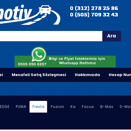
Ara
si
Mesafeli Satış Sözleşmesi
Hakkımızda
Hesap Num
EDGE
PUMA
Fiesta
Fusion
Ka
Focus
B-Max
S-Ma