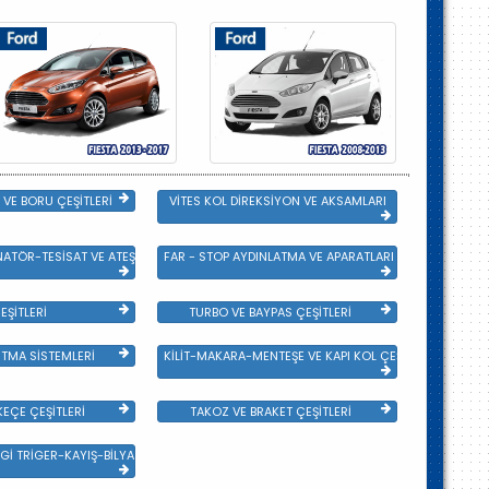
VE BORU ÇEŞİTLERİ
VİTES KOL DİREKSİYON VE AKSAMLARI
NATÖR-TESİSAT VE ATEŞLEME GRB
FAR - STOP AYDINLATMA VE APARATLARI
EŞİTLERİ
TURBO VE BAYPAS ÇEŞİTLERİ
TMA SİSTEMLERİ
KİLİT-MAKARA-MENTEŞE VE KAPI KOL ÇEŞİTLERİ
EÇE ÇEŞİTLERİ
TAKOZ VE BRAKET ÇEŞİTLERİ
Gİ TRİGER-KAYIŞ-BİLYA VE DEVİRDAİM