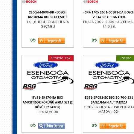
2S6Q-6M090-BB - BOSCH
-6PK-1705 2S61-6C301-DA BOSC
KIZDIRMA BUJISI GEÇMELİ
V KAYISI:ALTERNATOR
1,4-1,6 TDCI FOCUS FİESTA
FIESTA 2002-2009 +AC KLİMAL
GEÇMELİ
1,4 DİZEL
0
0
Stokda Yok
Stokda
8V51-5K570-BA BSG
E3B1-6P082-BC BSG 30-700-331
AMORTİSÖR KÖRÜĞÜ ARKA SET (2
ŞANZUMAN ALT TAKOZU
COURIER FIESTA FUSION B-MA
KÖRÜK+2 TAKOZ)
MAZDA II 02-
FIESTA 2008
0
0