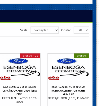
Sırala:
Göster:
Stokda Yok
Stokda
ABA 25405525 2S61-6A228
2S61-19A216-AC 25405190
GERGİ RULMANI FORD FİESTA
KASNAK:ALTERNATOR KAYISI
DİZEL
KLIMASIZ
FİESTA DİZEL 1.4 TDCI 2002-
FIESTA/FUSION (2001) KLIMASIZ
2008