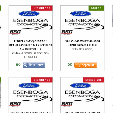
Stokda Yok
Stokda
KENTPAR 3M5Q-6B319-CC
30-995-046 W709046-S300
KRANK KASNAĞI C MAX FOCUS 03
KAPUT DAYAMA KLİPSİ
TRANSIT (2006)
1,6 TD FİESTA 1,4
CMAX-FOCUS 1.6 TDCI 03-
FİESTA 1,4
0
0
Stokda Yok
Stokda Yok