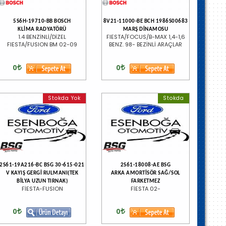
5S6H-19710-BB BOSCH
8V21-11000-BE BCH 1986S00683
KLİMA RADYATÖRÜ
MARŞ DİNAMOSU
1.4 BENZİNLİ/DİZEL
FIESTA/FOCUS/B-MAX 1,4-1,6
FIESTA/FUSION BM 02-09
BENZ. 98- BEZİNLİ ARAÇLAR
0
0
Stokda Yok
Stokda
2S61-19A216-BC BSG 30-615-021
2S61-18008-AE BSG
V KAYIŞ GERGİ RULMANI(TEK
ARKA AMORTİSÖR SAĞ/SOL
BİLYA UZUN TIRNAK)
FARKETMEZ
FİESTA-FUSION
FİESTA 02-
0
0