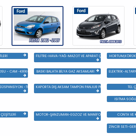
TLERİ
FİLİTRE-HAVA-YAĞ-MAZOT VE APARAT ÇEŞİTLERİ
HORTUM,KÖRÜK 
SU - CAM -KRİKO VE AYNA ÇEŞİTLER
BASKI BALATA BİLYA GAZ AKSAMLARI
ELEKTRİK-ALTAR
 SÜSPANSİYON -TEKER ÖN-ARKA TAKIM VE YÜRÜYEN AKSAMLAR
KAPORTA DIŞ AKSAM TAMPON PANJUR PLASTİK VE SAC AKSAM
TEL Ç
ISITMA SOĞU
ÇEŞİTLERİ
MOTOR-ŞANZUMAN-EGZOZ VE MANİFOLD
CONTA VE K
ZİNCİR SETİ-GER