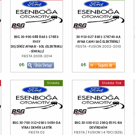
C
BSG 30-900-088 8A61-17683-
30-910-027 6S61-17K740-AA
3
FH5Y
AYNA CAMI SAĞ ELEKTİRİKLİ
FİESTA -FUSİON 2002-2010
DIŞ DİKİZ AYNASI - SOL (ELEKTRIKLI
- SİNYALLİ
FIESTA 2008-2014
0
0
Stokda
Stokda Yok
BSG 30-700-312+2S61-5484-DA
BSG 30-500-012 2S6Q-8591-BA
VİRAJ DEMİR LASTİK
DEVİRDAİM
FIESTA 02
FIESTA / FUSION 1.4 TDCI DİZEL