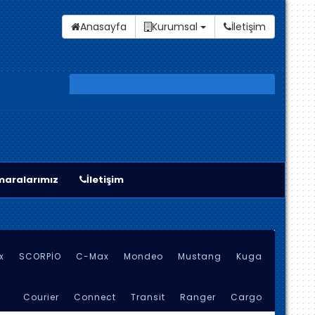
Anasayfa
Kurumsal
İletişim
aralarımız
İletişim
x
SCORPİO
C-Max
Mondeo
Mustang
Kuga
Courier
Connect
Transit
Ranger
Cargo