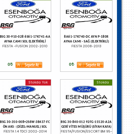
BSG 30-910-028 6S61-17K741-AA
8A61-17K740-DC AYN P-180R
AYNA CAMI SOL ELEKTİRİKLİ
AYNA CAMI - SAĞ (ELEKTRİKLİ)
FİESTA -FUSİON 2002-2010
FIESTA 2008-2013
0
0
Stokda Yok
Stokda
BSG 30-350-008+2S6W-3B437-FC
BSG 30-840-012 92FG-15520-A2A
ÖN AKS : (DİZEL-MANUEL) SOL
GERİ VİTES MÜŞÜRÜ (SİYAH KAFA)
FİESTA 1.4 TDCİ 2002-2014
FIESTA/FUSION/ESCORT BM 95-