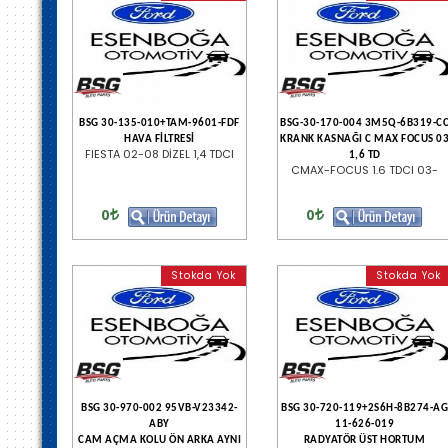
BSG 30-135-010+TAM-9601-FDF
BSG-30-170-004 3M5Q-6B319-C
HAVA FİLTRESİ
KRANK KASNAĞI C MAX FOCUS 0
FIESTA 02-08 DİZEL 1,4 TDCI
1,6 TD
CMAX-FOCUS 1.6 TDCI 03-
0
0
Stokda Yok
Stokda Yok
BSG 30-970-002 95VB-V23342-
BSG 30-720-119+2S6H-8B274-AG
ABY
11-626-019
CAM AÇMA KOLU ÖN ARKA AYNI
RADYATÖR ÜST HORTUM