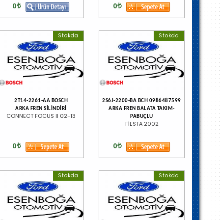
0
0
Stokda
Stokda
2T14-2261-AA BOSCH
2S6J-2200-BA BCH 0986487599
ARKA FREN SİLİNDİRİ
ARKA FREN BALATA TAKIM-
CONNECT FOCUS II 02-13
PABUÇLU
FİESTA 2002
0
0
Stokda
Stokda