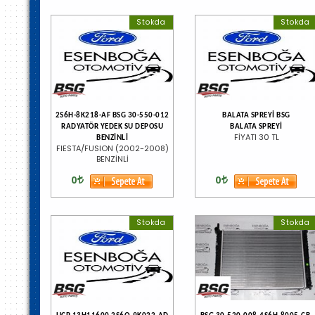
Stokda
Stokda
2S6H-8K218-AF BSG 30-550-012
BALATA SPREYİ BSG
RADYATÖR YEDEK SU DEPOSU
BALATA SPREYİ
FİYATI 30 TL
BENZİNLİ
FIESTA/FUSION (2002-2008)
BENZİNLİ
0
0
Stokda
Stokda