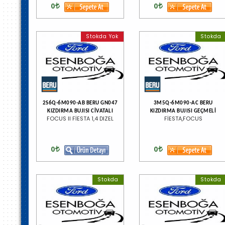
0
0
Stokda Yok
Stokda
2S6Q-6M090-AB BERU GN047
3M5Q-6M090-AC BERU
KIZDIRMA BUJISI CİVATALI
KIZDIRMA BUJISI GEÇMELİ
FOCUS II FİESTA 1,4 DIZEL
FİESTA,FOCUS
0
0
Stokda
Stokda