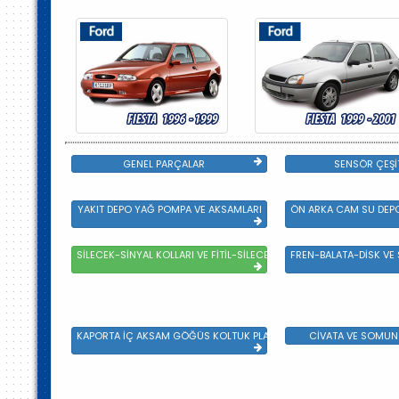
GENEL PARÇALAR
SENSÖR ÇEŞİ
YAKIT DEPO YAĞ POMPA VE AKSAMLARI
ÖN ARKA CAM SU DEPO
SİLECEK-SİNYAL KOLLARI VE FİTİL-SİLECEK ÇEŞİTLERİ
FREN-BALATA-DİSK VE
KAPORTA İÇ AKSAM GÖĞÜS KOLTUK PLASTİK VE SAC AKSAM
CİVATA VE SOMUN 