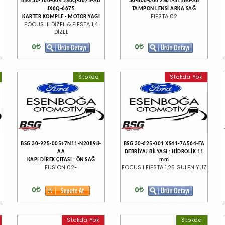
BSG 30-160-004 2S6Q-6675-AD
30-806-006 2S61-515B0-AB
JX6Q-6675
TAMPON LENSİ ARKA SAĞ
FIESTA 02
KARTER KOMPLE - MOTOR YAGI
FOCUS III DİZEL & FİESTA 1,4
DİZEL
0
0
Stokda
Stokda Yok
BSG 30-925-005+7N11-N20898-
BSG 30-625-001 XS41-7A564-EA
AA
DEBRİYAJ BİLYASI : HİDROLİK 11
KAPI DİREK ÇITASI : ÖN SAĞ
mm
FUSİON 02-
FOCUS I FİESTA 1,25 GÜLEN YÜZ
0
0
Stokda Yok
Stokda