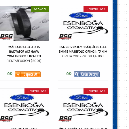
Stokda
Stokda Yok
2S6H-A001A04-AD YS
BSG 30-922-075 2S6Q-6L004-AA
RADYATOR ALT HAVA
EMME MANİFOLD ORİNGİ : TAKIM
FİESTA 2002-2008 1,4 TDCI
YONLENDIRME BRAKETI
FIESTA/FUSION (2001)
0
0
Stokda Yok
Stokda Yok