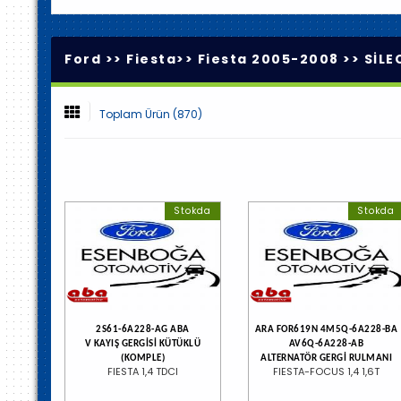
Ford >>
Fiesta
>>
Fiesta 2005-2008
>>
SİLE
Toplam Ürün (870)
Stokda
Stokda
2S61-6A228-AG ABA
ARA FOR619N 4M5Q-6A228-BA
V KAYIŞ GERGİSİ KÜTÜKLÜ
AV6Q-6A228-AB
(KOMPLE)
ALTERNATÖR GERGİ RULMANI
FIESTA 1,4 TDCI
FIESTA-FOCUS 1,4 1,6T