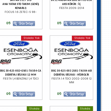
SAH AN 5317 STD
8V51-4A084-AA BSG 30-705-050
ANA YATAK STD TAKIM (GENİŞ
AKS KÖRÜK : İÇ
FİESTA 2009-2014
KENARLI)
FOCUS 1.6 ZETEC-S 98-
0
0
Stokda Yok
Stokda Yok
BSG 30-625-002+2S61-7A564-CA
BSG 30-625-003 2S61-7A564-AB
DEBRİYAJ BİLYASI 12 MM
DEBRİYAJ BİLYASI : HİDROLİK
FİESTA 1,4 BENZİNLİ 1,4 TDCI
FİESTA 1.4 TDCI 2002-2008 12
MM
0
0
Stokda
Stokda