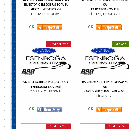
UCP 13H11600 2S6Q-9K022-AD
BSG 30-520-008-4S6H-8005-CB-
ENJEKTOR GERI DONUS BORUSU
CA
FIESTA 1.4TDCI 02>08
RADYATOR KOMPLE
FİESTA 1,4 TDCI 02-
FİESTA 1,4 TDCI DİZEL
0
0
Stokda Yok
Stokda
BSG 30-126-008 3M5Q-8A586-AC
BSG 30-925-004+2S61-A25459-
TERMOSTAT GÖVDESİ
AN
C MAX FOCUS 03-1,6
KAPI DİREK ÇITASI : ARKA SOL
FİESTA 02-
0
0
Stokda Yok
Stokda Yok