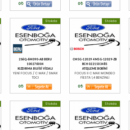
0
0
Stokda
Stokda
2S6Q-6M090-AB BERU
CM5G-12029 4M5G-12029-ZB
100276004
BCH 0221503485
KIZDIRMA BUJİSİ VİDALI
ATEŞLEME BOBİNİ
YENİ FOCUS / C MAX / SMAX
FOCUS II C MAX MONDEO
TDCI
FİESTA 1,4 BENZİNLİ
0
0
Stokda
Stokda