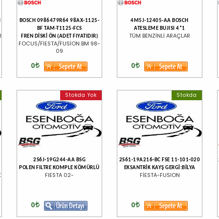
H
BOSCH 0986479R64 98AX-1125-
4M5J-12405-AA BOSCH
BF TAM-T1125-FCS
ATESLEME BUJISI 4*1
I
TÜM BENZİNLİ ARAÇLAR
FREN DİSKİ ÖN (ADET FIYATIDIR)
FOCUS/FİESTA/FUSİON BM 98-
09
0
0
Stokda Yok
Stokda
2S6J-19G244-AA BSG
2S61-19A216-BC FSE 11-101-020
POLEN FILTRE KOMPLE KÖMÜRLÜ
EKSANTRİK KAYŞ GERGİ:BİLYA
X
FIESTA 02-
FİESTA-FUSION
0
0