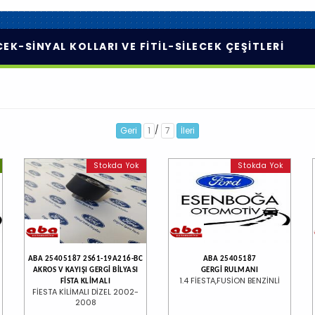
CEK-SİNYAL KOLLARI VE FİTİL-SİLECEK ÇEŞİTLERİ
/
Geri
1
7
İleri
Stokda Yok
Stokda Yok
ABA 25405187 2S61-19A216-BC
ABA 25405187
AKROS V KAYIŞI GERGİ BİLYASI
GERGİ RULMANI
1.4 FİESTA,FUSİON BENZİNLİ
FİSTA KLİMALI
FİESTA KİLİMALI DİZEL 2002-
2008