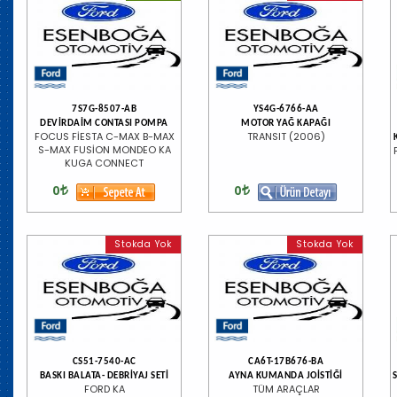
7S7G-8507-AB
YS4G-6766-AA
DEVİRDAİM CONTASI POMPA
MOTOR YAĞ KAPAĞI
FOCUS FİESTA C-MAX B-MAX
TRANSIT (2006)
S-MAX FUSİON MONDEO KA
KUGA CONNECT
0
0
Stokda Yok
Stokda Yok
CS51-7540-AC
CA6T-17B676-BA
BASKI BALATA- DEBRİYAJ SETİ
AYNA KUMANDA JOİSTİĞİ
FORD KA
TÜM ARAÇLAR