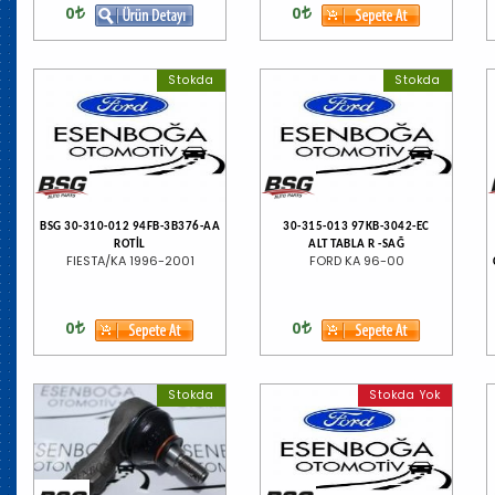
0
0
Stokda
Stokda
BSG 30-310-012 94FB-3B376-AA
30-315-013 97KB-3042-EC
ROTİL
ALT TABLA R -SAĞ
FIESTA/KA 1996-2001
FORD KA 96-00
0
0
Stokda
Stokda Yok