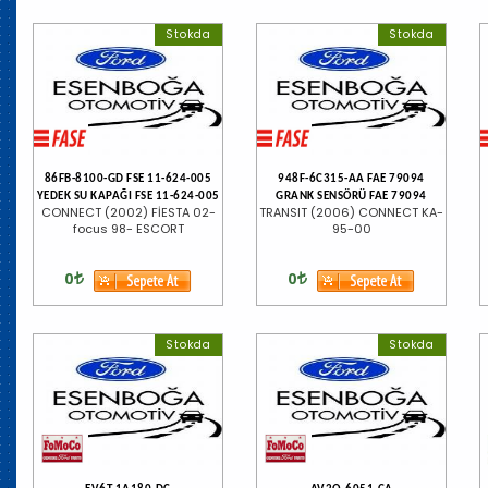
Stokda
Stokda
86FB-8100-GD FSE 11-624-005
948F-6C315-AA FAE 79094
YEDEK SU KAPAĞI FSE 11-624-005
GRANK SENSÖRÜ FAE 79094
CONNECT (2002) FİESTA 02-
TRANSIT (2006) CONNECT KA-
focus 98- ESCORT
95-00
0
0
Stokda
Stokda