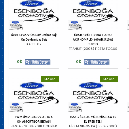
6001549272 Ön Davlumbaz Sağ
60AH-10655-510A TURBO
Ön Davlumbaz Sağ
AKU KOMPLE - (60AH,510A)
KA 99-02
TURBO
TRANSIT (2006) FİESTA FOCUS
0
0
Stokda
Stokda
TWM 8V51-3K099-AF B2A
1S51-2853-AC 96FB-2853-AA YS
ÖN AMORTİSÖR BİLYASI
EL FREN TELİ
FIESTA - 2009-2018 COURİER
FİESTA 98-05 KA (1996-2000)