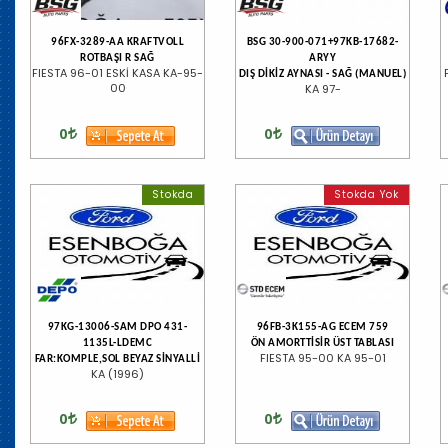
96FX-3289-AA KRAFTVOLL
BSG 30-900-071+97KB-17682-
ROTBAŞI R SAĞ
ARYY
FIESTA 96-01 ESKİ KASA KA-95-
DIŞ DİKİZ AYNASI - SAĞ (MANUEL)
00
KA 97-
0
0
Stokda
Stokda Yok
97KG-13006-SAM DPO 431-
96FB-3K155-AG ECEM 759
1135L-LDEMC
ÖN AMORTTİSİR ÜST TABLASI
FIESTA 95-00 KA 95-01
FAR:KOMPLE,SOL BEYAZ SİNYALLİ
KA (1996)
0
0