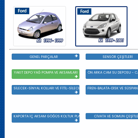
GENEL PARÇALAR
SENSÖR ÇEŞİTLERİ
YAKIT DEPO YAĞ POMPA VE AKSAMLARI
ÖN ARKA CAM SU DEPOSU - CA
SİLECEK-SİNYAL KOLLARI VE FİTİL-SİLECEK ÇEŞİTLERİ
FREN-BALATA-DİSK VE SÜSPA
KAPORTA İÇ AKSAM GÖĞÜS KOLTUK PLASTİK VE SAC AKSAM
CİVATA VE SOMUN ÇEŞİTLE