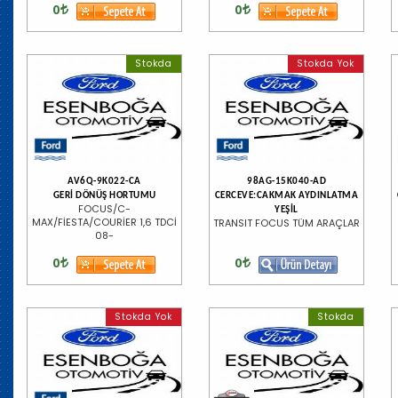
0
0
Stokda
Stokda Yok
AV6Q-9K022-CA
98AG-15K040-AD
GERİ DÖNÜŞ HORTUMU
CERCEVE:CAKMAK AYDINLATMA
FOCUS/C-
YEŞİL
MAX/FİESTA/COURİER 1,6 TDCİ
TRANSIT FOCUS TÜM ARAÇLAR
08-
0
0
Stokda Yok
Stokda