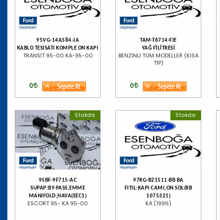
95VG-14A584-JA
TAM-T6714-FIE
KABLO TESISATI KOMPLE ON KAPI
YAĞ FİLİTRESİ
TRANSİT 95-00 KA-95-00
BENZİNLİ TÜM MODELLER (KISA
TİP)
0
0
Stokda
Stokda
95BF-9F715-AC
97KG-B21511-BB BA
SUPAP:BY-PASS,EMME
FITIL:KAPI CAMI,ON SOL(RB
MANIFOLD,HAVA(EEC1)
1075321)
ESCORT 95- KA 95-00
KA (1996)