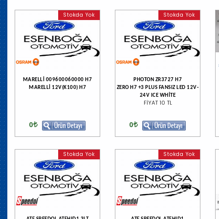
Stokda Yok
Stokda Yok
MARELLİ 009600060000 H7
PHOTON ZR3727 H7
MARELLİ 12V(K100) H7
ZERO H7 +3 PLUS FANSIZ LED 12V-
24V ICE WHİTE
FİYAT 10 TL
0
0
Stokda Yok
Stokda Yok