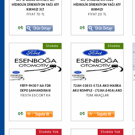
ATF SPEEDOL ATFHID1 3LT
ATF SPEEDOL ATFHID1
HİDROLİK DİREKSİYON YAĞI ATF
HİDROLİK DİREKSİYON YAĞI ATF
KIRMIZI 3LT
KIRMIZI
FİYAT 70 TL
FİYAT 20 TL
0
0
Stokda
Stokda
98FP-9H307-AA FDR
72AH-10655-572A AKO MARKA
DEPO ŞAMANDIRASI
AKU KOMPLE - (72AH,640A) AKO
FİESTA ESCORT KA
TÜM ARAÇLAR
0
0
Stokda Yok
Stokda Yok