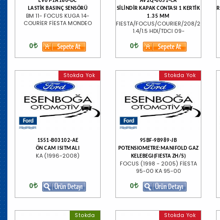
EV6T-1A180-DC
AV2Q-6051-CA
LASTİK BASINÇ SENSÖRÜ
SİLİNDİR KAPAK CONTASI 1 KERTİK
R
BM 11- FOCUS KUGA 14-
1.35 MM
COURİER FİESTA MONDEO
FIESTA/FOCUS/COURIER/208/2008
1.4/1.5 HDI/TDCI 09-
0
0
Stokda Yok
Stokda Yok
1S51-B03102-AE
95BF-9B989-JB
ÖN CAM ISITMALI
POTENSIOMETRE:MANIFOLD GAZ
KA (1996-2008)
KELEBEGI(FIESTA ZH/S)
FOCUS (1998 - 2005) FİESTA
95-00 KA 95-00
0
0
Stokda
Stokda Yok