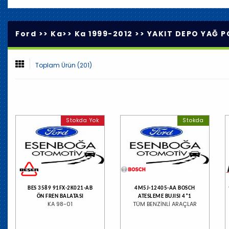
Ford >>
Ka
>>
Ka 1999-2012
>>
YAKIT DEPO YAĞ P
Toplam Ürün (201)
Stokda Yok
Stokda
BES 3589 91FX-2K021-AB
4M5J-12405-AA BOSCH
ÖN FREN BALATASI
ATESLEME BUJISI 4*1
KA 98-01
TÜM BENZİNLİ ARAÇLAR