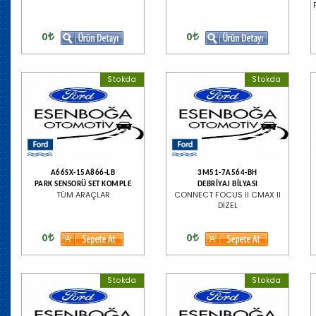
0
0
Stokda
Stokda
A66SX-15A866-LB
3M51-7A564-BH
PARK SENSORÜ SET KOMPLE
DEBRİYAJ BİLYASI
TÜM ARAÇLAR
CONNECT FOCUS II CMAX II
DİZEL
0
0
Stokda
Stokda