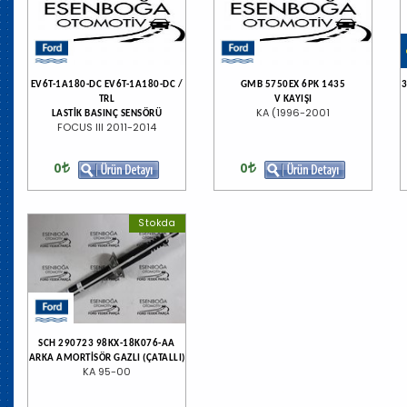
EV6T-1A180-DC EV6T-1A180-DC /
GMB 5750EX 6PK 1435
3
TRL
V KAYIŞI
KA (1996-2001
LASTİK BASINÇ SENSÖRÜ
FOCUS III 2011-2014
0
0
Stokda
SCH 290723 98KX-18K076-AA
ARKA AMORTİSÖR GAZLI (ÇATALLI)
KA 95-00