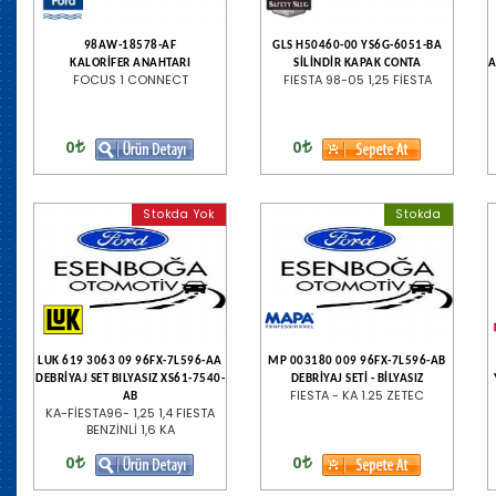
98AW-18578-AF
GLS H50460-00 YS6G-6051-BA
KALORİFER ANAHTARI
SİLİNDİR KAPAK CONTA
A
FOCUS 1 CONNECT
FIESTA 98-05 1,25 FİESTA
0
0
Stokda Yok
Stokda
LUK 619 3063 09 96FX-7L596-AA
MP 003180 009 96FX-7L596-AB
DEBRİYAJ SET BILYASIZ XS61-7540-
DEBRİYAJ SETİ - BİLYASIZ
FIESTA - KA 1.25 ZETEC
AB
KA-FİESTA96- 1,25 1,4 FIESTA
BENZİNLİ 1,6 KA
0
0