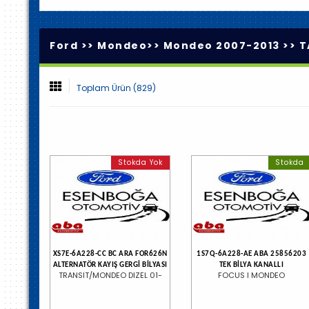
Ford >>
Mondeo
>>
Mondeo 2007-2013
>>
T
Toplam Ürün (829)
Stokda Yok
Stokda
XS7E-6A228-CC BC ARA FOR626N
1S7Q-6A228-AE ABA 25856203
ALTERNATÖR KAYIŞ GERGİ BİLYASI
TEK BİLYA KANALLI
TRANSIT/MONDEO DIZEL 01-
FOCUS I MONDEO