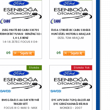
2S6G-9K478-BD CABU 330705
8U5A-17B068-BC CABU 330666
TERMOSTAT YUVASI : BENZİNLİ 02>
HUNİ DİZEL MOTORLU ARAÇLAR
DİZEL TÜM ARAÇLAR
1,4-1,6 BENZ
1.4-1.6 ZETEC FOCUS II 04-
0
0
Stokda
Stokda Yok
BM5G-8A615-AA DAY KTB 948
DYC APV2464 7G9Q-6A228-AB
TRIGER SETİ
DYC GERGİ KASNAĞI BİLYASI
FOCUS III C-MAX S- MAX
MONDEO - 2007