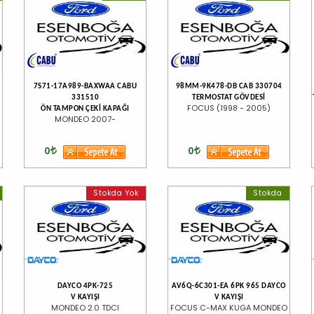
7S71-17A989-BAXWAA CABU
98MM-9K478-DB CAB 330704
331510
TERMOSTAT GÖVDESİ
FOCUS (1998 - 2005)
ÖN TAMPON ÇEKİ KAPAĞI
MONDEO 2007-
0
0
Stokda Yok
Stokda
DAYCO 4PK-725
AV6Q-6C301-EA 6PK 965 DAYCO
V KAYIŞI
V KAYIŞI
MONDEO 2.0 TDCI
FOCUS C-MAX KUGA MONDEO