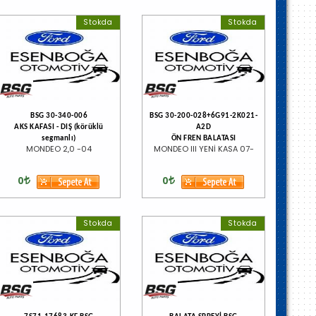
Stokda
Stokda
BSG 30-340-006
BSG 30-200-028+6G91-2K021-
AKS KAFASI - DIŞ (körüklü
A2D
segmanlı)
ÖN FREN BALATASI
MONDEO 2,0 -04
MONDEO III YENİ KASA 07-
0
0
Stokda
Stokda