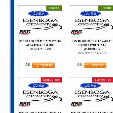
Stokda
Stokda
BSG 30-600-008+1S71-2C299-AG
BSG 30-900-083 7S71-17682-LE
ARKA TEKER BİLYA KİTİ
DIŞ DİKİZ AYNASI - SAĞ
MONDEO 01-08
(ELEKTRIKLI)
MONDEO 2007-2013
0
0
Stokda Yok
Stokda Yok