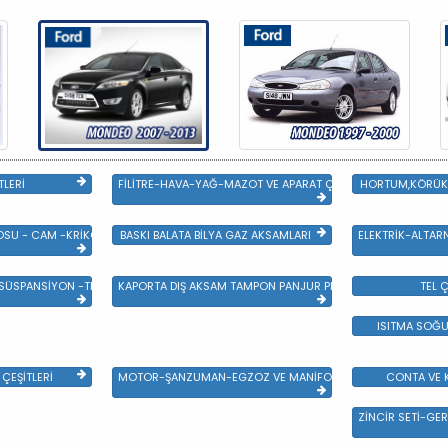
TLERİ
FİLİTRE-HAVA-YAĞ-MAZOT VE APARAT ÇEŞİTLERİ
HORTUM,KÖRÜK 
SU - CAM -KRİKO VE AYNA ÇEŞİTLER
BASKI BALATA BİLYA GAZ AKSAMLARI
ELEKTRİK-ALTAR
 SÜSPANSİYON -TEKER ÖN-ARKA TAKIM VE YÜRÜYEN AKSAMLAR
KAPORTA DIŞ AKSAM TAMPON PANJUR PLASTİK VE SAC AKSAM
TEL Ç
ISITMA SOĞU
ÇEŞİTLERİ
MOTOR-ŞANZUMAN-EGZOZ VE MANİFOLD
CONTA VE K
ZİNCİR SETİ-GER