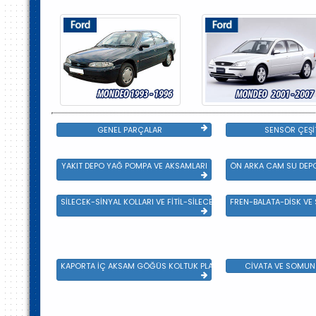
GENEL PARÇALAR
SENSÖR ÇEŞİ
YAKIT DEPO YAĞ POMPA VE AKSAMLARI
ÖN ARKA CAM SU DEPO
SİLECEK-SİNYAL KOLLARI VE FİTİL-SİLECEK ÇEŞİTLERİ
FREN-BALATA-DİSK VE
KAPORTA İÇ AKSAM GÖĞÜS KOLTUK PLASTİK VE SAC AKSAM
CİVATA VE SOMUN 