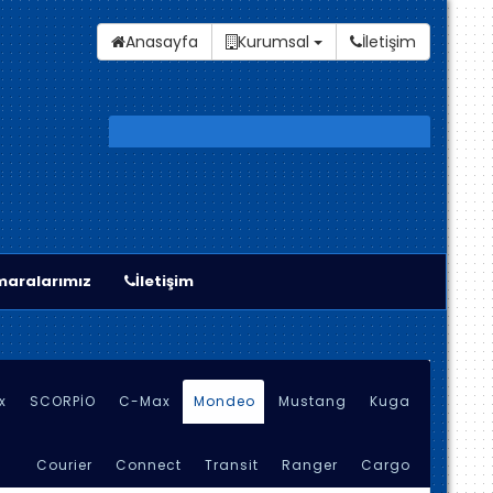
Anasayfa
Kurumsal
İletişim
aralarımız
İletişim
x
SCORPİO
C-Max
Mondeo
Mustang
Kuga
Courier
Connect
Transit
Ranger
Cargo