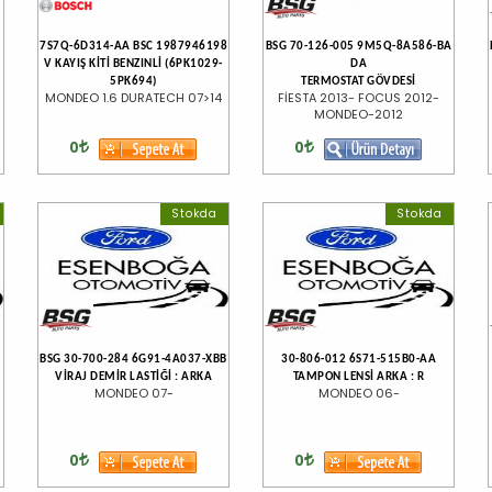
7S7Q-6D314-AA BSC 1987946198
BSG 70-126-005 9M5Q-8A586-BA
V KAYIŞ KİTİ BENZINLİ (6PK1029-
DA
5PK694)
TERMOSTAT GÖVDESİ
MONDEO 1.6 DURATECH 07>14
FİESTA 2013- FOCUS 2012-
MONDEO-2012
0
0
Stokda
Stokda
BSG 30-700-284 6G91-4A037-XBB
30-806-012 6S71-515B0-AA
VİRAJ DEMİR LASTİĞİ : ARKA
TAMPON LENSİ ARKA : R
MONDEO 07-
MONDEO 06-
0
0