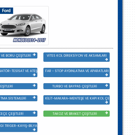
VE BORU ÇEŞİTLERİ
VİTES KOL DİREKSİYON VE AKSAMLARI
NATÖR-TESİSAT VE ATEŞLEME GRB
FAR - STOP AYDINLATMA VE APARATLARI
EŞİTLERİ
TURBO VE BAYPAS ÇEŞİTLERİ
TMA SİSTEMLERİ
KİLİT-MAKARA-MENTEŞE VE KAPI KOL ÇEŞİTLERİ
EÇE ÇEŞİTLERİ
TAKOZ VE BRAKET ÇEŞİTLERİ
Gİ TRİGER-KAYIŞ-BİLYA VE DEVİRDAİM