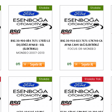
Stokda
Stokda
BSG 30-900-084 7S71 17683 LE
BSG 30-910-023 7S71-17K740-CA
DIŞ DİKİZ AYNASI - SOL
AYNA CAMI SAĞ ELEKTRİKLİ
FOCUS 08-MONDEO
(ELEKTRIKLI)
MONDEO 2007-2013
0
0
Stokda
Stokda Yok