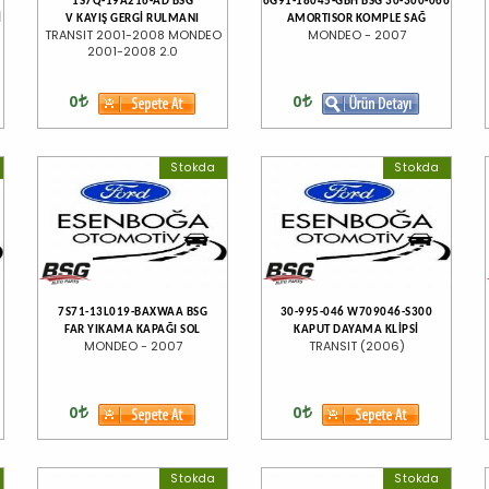
1S7Q-19A216-AD BSG
6G91-18045-GBH BSG 30-300-066
İ
V KAYIŞ GERGİ RULMANI
AMORTISOR KOMPLE SAĞ
TRANSIT 2001-2008 MONDEO
MONDEO - 2007
2001-2008 2.0
0
0
Stokda
Stokda
7S71-13L019-BAXWAA BSG
30-995-046 W709046-S300
FAR YIKAMA KAPAĞI SOL
KAPUT DAYAMA KLİPSİ
MONDEO - 2007
TRANSIT (2006)
0
0
Stokda
Stokda