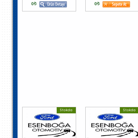
0
0
Stokda
Stokda