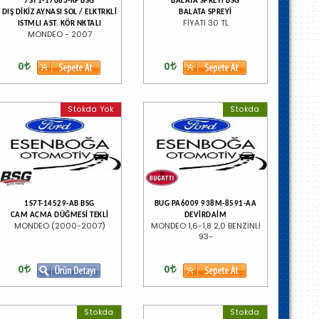
7S71-17683-KF BSG
BALATA SPREYİ BSG
DIŞ DİKİZ AYNASI SOL / ELKTRKLİ
BALATA SPREYİ
FİYATI 30 TL
ISTMLI AST. KÖR NKTALI
MONDEO - 2007
0
0
Stokda Yok
Stokda
1S7T-14529-AB BSG
BUG PA6009 938M-8591-AA
CAM ACMA DÜĞMESİ TEKLİ
DEVİRDAİM
MONDEO (2000-2007)
MONDEO 1,6-1,8 2,0 BENZİNLİ
93-
0
0
Stokda
Stokda