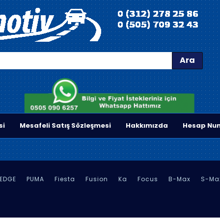
Ara
si
Mesafeli Satış Sözleşmesi
Hakkımızda
Hesap Num
EDGE
PUMA
Fiesta
Fusion
Ka
Focus
B-Max
S-Ma