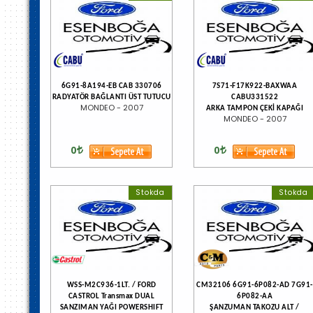
6G91-8A194-EB CAB 330706
7S71-F17K922-BAXWAA
RADYATÖR BAĞLANTI ÜST TUTUCU
CABU331522
MONDEO - 2007
ARKA TAMPON ÇEKİ KAPAĞI
MONDEO - 2007
0
0
Stokda
Stokda
WSS-M2C936-1LT. / FORD
CM32106 6G91-6P082-AD 7G91-
CASTROL Transmax DUAL
6P082-AA
SANZIMAN YAĞI POWERSHIFT
ŞANZUMAN TAKOZU ALT /