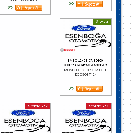
0
0
Stokda
BM5G-12405-CA BOSCH
BUJİ TAKIM FİYATI 4 ADET 4*1
MONDEO - 2007 C MAX 1.6
ECOBOST 12>
0
Stokda Yok
Stokda Yok