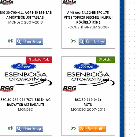
BSG 30-700-411 AG91-3K155-BAB
AM8A6J-7J132-BB ERC 178
AMÖRTİSÖR ÜST TABLASI
VİTES TOPUZU (GEÇMELİ KLİPSLİ
MONDEO 2007-2018
KÖRÜKLÜ İÇİN )
FOCUS TİTANYUM 2008-
0
0
Stokda Yok
Stokda
BSG 30-922-044 7S71-8B384-AG
BSG 30-310-043+
RADYATÖR ALT BAKALİTİ
ROTİL
MONDEO
MONDEO 2007-2018
0
0