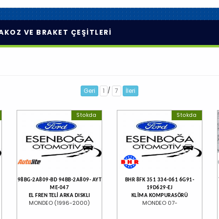
AKOZ VE BRAKET ÇEŞİTLERİ
/
Geri
1
7
İleri
Stokda
Stokda
98BG-2A809-BD 94BB-2A809- AYT
BHR 8FK 351 334-061 6G91-
ME-047
19D629-EJ
EL FREN TELİ ARKA DISKLI
KLİMA KOMPURASÖRÜ
MONDEO (1996-2000)
MONDEO 07-