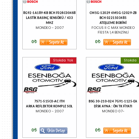
8G92-1A189-KB BCH F026C00468
CM5G-12029 4M5G-12029-ZB
LASTİK BASINÇ SENSÖRÜ / 433
BCH 0221503485
MHZ
ATEŞLEME BOBİNİ
MONDEO - 2007
FOCUS II C MAX MONDEO
FİESTA 1,4 BENZİNLİ
0
0
Stokda Yok
Stokda
7S71-515C0-AC ITH
BSG 30-210-024 7G91-1125-EA
ARKA REFLEKTOR KOMPLE SOL
DİSK AYNA : ÖN TK FİYATI
MONDEO - 2007
MONDEO 07-
0
0