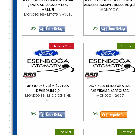
BSG 30-700-259+98BB-6P082-AA
BSG 30-700-268+1S71-5K818-AC
ŞANZIMAN TAKOZU MTX75
ARKA DEFRANSIYEL BURCU KÖŞEL
MONDEO 01
MANUEL
MONDEO 96- MTX75 MANUEL
0
0
Stokda Yok
Stokda
30-500-016 938M-8591-AA
7S71-13L018-BAXWAA BSG
DEVİRDAİM 2,0
FAR YIKAMA KAPAĞI SAĞ
MONDEO 1,6-1,8 2,0 BENZİNLİ
MONDEO - 2007
93-
0
0
Stokda
Stokda