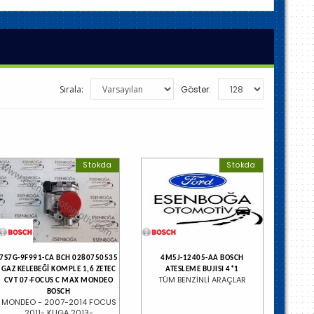
Sırala:
Göster:
Stokda
Stokda
7S7G-9F991-CA BCH 0280750535
4M5J-12405-AA BOSCH
GAZ KELEBEĞİ KOMPLE 1,6 ZETEC
ATESLEME BUJISI 4*1
TÜM BENZİNLİ ARAÇLAR
CVT 07-FOCUS C MAX MONDEO
BOSCH
MONDEO - 2007-2014 FOCUS
2011- KUGA 2013-