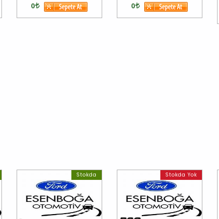
0
0
Stokda
Stokda Yok