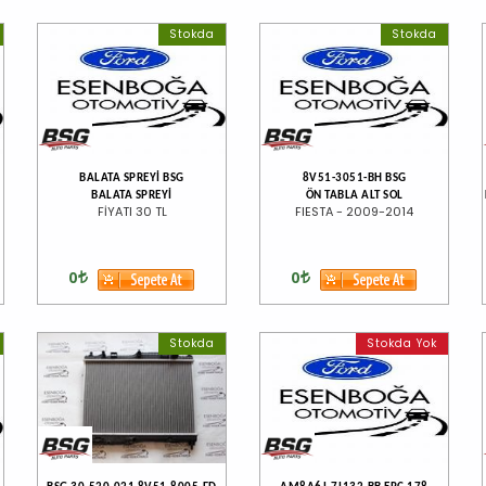
Stokda
Stokda
BALATA SPREYİ BSG
8V51-3051-BH BSG
BALATA SPREYİ
ÖN TABLA ALT SOL
FİYATI 30 TL
FIESTA - 2009-2014
0
0
Stokda
Stokda Yok