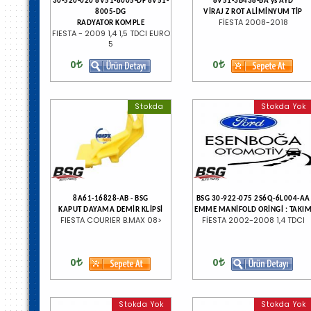
30-520-020 8V51-8005-DF 8V51-
8V51-3B438-BA ys AYD
8005-DG
VİRAJ Z ROT ALİMİNYUM TİP
FİESTA 2008-2018
RADYATOR KOMPLE
FIESTA - 2009 1,4 1,5 TDCI EURO
5
0
0
Stokda
Stokda Yok
8A61-16828-AB - BSG
BSG 30-922-075 2S6Q-6L004-AA
KAPUT DAYAMA DEMİR KLİPSİ
EMME MANİFOLD ORİNGİ : TAKI
FIESTA COURIER B.MAX 08>
FİESTA 2002-2008 1,4 TDCI
0
0
Stokda Yok
Stokda Yok