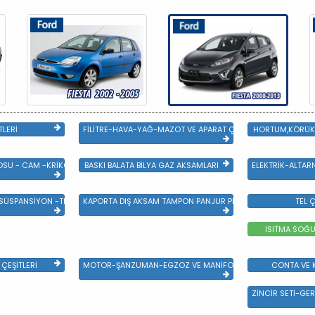
TLERİ
FİLİTRE-HAVA-YAĞ-MAZOT VE APARAT ÇEŞİTLERİ
HORTUM,KÖRÜK 
SU - CAM -KRİKO VE AYNA ÇEŞİTLER
BASKI BALATA BİLYA GAZ AKSAMLARI
ELEKTRİK-ALTAR
 SÜSPANSİYON -TEKER ÖN-ARKA TAKIM VE YÜRÜYEN AKSAMLAR
KAPORTA DIŞ AKSAM TAMPON PANJUR PLASTİK VE SAC AKSAM
TEL Ç
ISITMA SOĞU
ÇEŞİTLERİ
MOTOR-ŞANZUMAN-EGZOZ VE MANİFOLD
CONTA VE K
ZİNCİR SETİ-GER