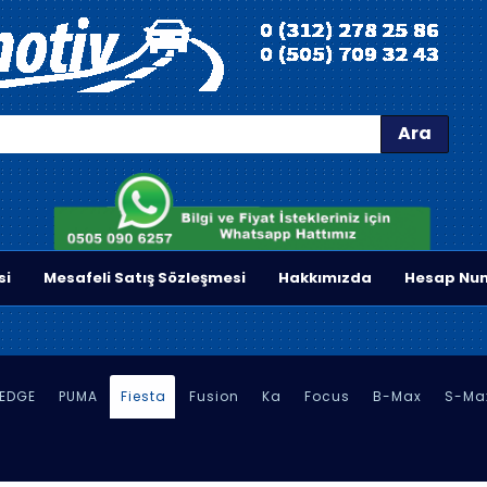
Ara
si
Mesafeli Satış Sözleşmesi
Hakkımızda
Hesap Num
EDGE
PUMA
Fiesta
Fusion
Ka
Focus
B-Max
S-Ma