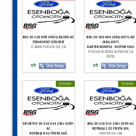
BSG 30-126-008 3M5Q-8A586-AC
BSG 30-160-004 2S6Q-6675-AD
TERMOSTAT GÖVDESİ
JX6Q-6675
C MAX FOCUS 03-1,6
KARTER KOMPLE - MOTOR YAGI
FOCUS III DİZEL & FİESTA 1,4
DİZEL
0
0
Stokda
Stokda
08-08709 30-310-014 2S6J-3289-
BSG 30-310-015 2S6J-3290-AC
AC
ROTBAŞI L 02 FİESTA SOL
FIESTA 02-08
ROTBAŞI R 02 FİESTA SAĞ