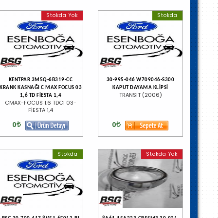
Stokda Yok
Stokda
KENTPAR 3M5Q-6B319-CC
30-995-046 W709046-S300
KRANK KASNAĞI C MAX FOCUS 03
KAPUT DAYAMA KLİPSİ
TRANSIT (2006)
1,6 TD FİESTA 1,4
CMAX-FOCUS 1.6 TDCI 03-
FİESTA 1,4
0
0
Stokda
Stokda Yok