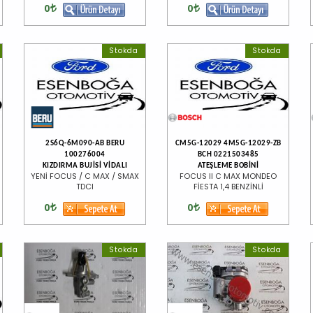
0
0
Stokda
Stokda
2S6Q-6M090-AB BERU
CM5G-12029 4M5G-12029-ZB
100276004
BCH 0221503485
KIZDIRMA BUJİSİ VİDALI
ATEŞLEME BOBİNİ
YENİ FOCUS / C MAX / SMAX
FOCUS II C MAX MONDEO
TDCI
FİESTA 1,4 BENZİNLİ
0
0
Stokda
Stokda