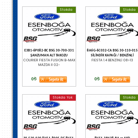
Stokda
Stokda
E3B1-6P082-BC BSG 30-700-331
8A6G-6C032-CA BSG 30-110-015
ŞANZUMAN ALT TAKOZU
SİLİNDİR KAPAĞI / BENZİNLİ
COURIER FIESTA FUSION B-MAX
FIESTA 1.4 BENZİNLİ 08>13
MAZDA II 02-
0
0
Stokda Yok
Stokda