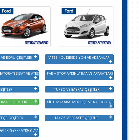
VE BORU ÇEŞİTLERİ
VİTES KOL DİREKSİYON VE AKSAMLARI
NATÖR-TESİSAT VE ATEŞLEME GRB
FAR - STOP AYDINLATMA VE APARATLARI
EŞİTLERİ
TURBO VE BAYPAS ÇEŞİTLERİ
TMA SİSTEMLERİ
KİLİT-MAKARA-MENTEŞE VE KAPI KOL ÇEŞİTLERİ
EÇE ÇEŞİTLERİ
TAKOZ VE BRAKET ÇEŞİTLERİ
Gİ TRİGER-KAYIŞ-BİLYA VE DEVİRDAİM