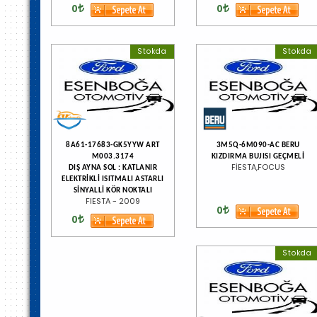
0
0
Stokda
Stokda
8A61-17683-GK5YYW ART
3M5Q-6M090-AC BERU
M003.3174
KIZDIRMA BUJISI GEÇMELİ
FİESTA,FOCUS
DIŞ AYNA SOL : KATLANIR
ELEKTRİKLİ ISITMALI ASTARLI
SİNYALLİ KÖR NOKTALI
FIESTA - 2009
0
0
Stokda