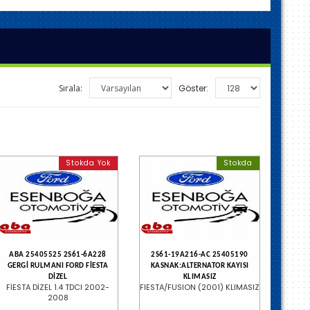
Sırala:
Göster:
Stokda Yok
Stokda
ABA 25405525 2S61-6A228
2S61-19A216-AC 25405190
GERGİ RULMANI FORD FİESTA
KASNAK:ALTERNATOR KAYISI
DİZEL
KLIMASIZ
FİESTA DİZEL 1.4 TDCI 2002-
FIESTA/FUSION (2001) KLIMASIZ
2008