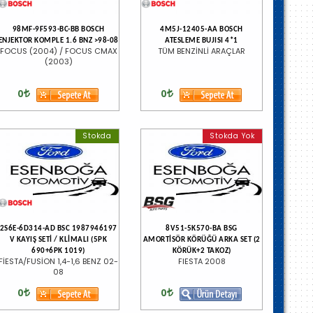
98MF-9F593-BC-BB BOSCH
4M5J-12405-AA BOSCH
ENJEKTOR KOMPLE 1.6 BNZ >98-08
ATESLEME BUJISI 4*1
FOCUS (2004) / FOCUS CMAX
TÜM BENZİNLİ ARAÇLAR
(2003)
0
0
Stokda
Stokda Yok
2S6E-6D314-AD BSC 1987946197
8V51-5K570-BA BSG
V KAYIŞ SETİ / KLİMALI (5PK
AMORTİSÖR KÖRÜĞÜ ARKA SET (2
690+6PK 1019)
KÖRÜK+2 TAKOZ)
FİESTA/FUSİON 1,4-1,6 BENZ 02-
FIESTA 2008
08
0
0