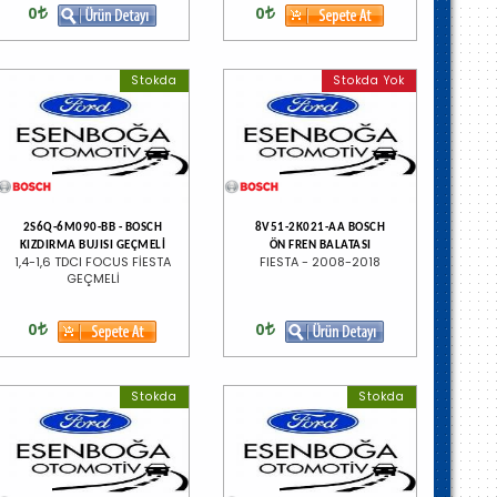
0
0
Stokda
Stokda Yok
2S6Q-6M090-BB - BOSCH
8V51-2K021-AA BOSCH
KIZDIRMA BUJISI GEÇMELİ
ÖN FREN BALATASI
1,4-1,6 TDCI FOCUS FİESTA
FIESTA - 2008-2018
GEÇMELİ
0
0
Stokda
Stokda