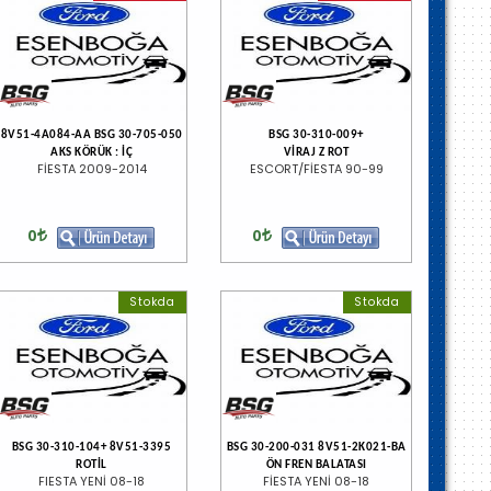
8V51-4A084-AA BSG 30-705-050
BSG 30-310-009+
AKS KÖRÜK : İÇ
VİRAJ Z ROT
FİESTA 2009-2014
ESCORT/FİESTA 90-99
0
0
Stokda
Stokda
BSG 30-310-104+ 8V51-3395
BSG 30-200-031 8V51-2K021-BA
ROTİL
ÖN FREN BALATASI
FIESTA YENİ 08-18
FİESTA YENİ 08-18