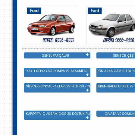
GENEL PARÇALAR
SENSÖR ÇEŞİ
YAKIT DEPO YAĞ POMPA VE AKSAMLARI
ÖN ARKA CAM SU DEPO
SİLECEK-SİNYAL KOLLARI VE FİTİL-SİLECEK ÇEŞİTLERİ
FREN-BALATA-DİSK VE
KAPORTA İÇ AKSAM GÖĞÜS KOLTUK PLASTİK VE SAC AKSAM
CİVATA VE SOMUN 