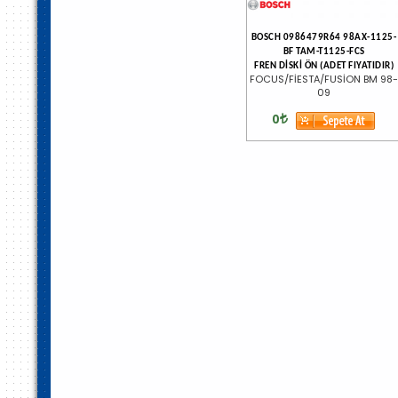
BOSCH 0986479R64 98AX-1125-
BF TAM-T1125-FCS
FREN DİSKİ ÖN (ADET FIYATIDIR)
FOCUS/FİESTA/FUSİON BM 98-
09
0