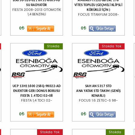
BSG 30-520-021 8V51-8005-FD
AM8A6J-7J132-BB ERC 178
SU RADYATÖR
VİTES TOPUZU (GEÇMELİ KLİPSLİ
FİESTA 2008-2013 OTOMOTİK
KÖRÜKLÜ İÇİN )
1,4 BENZİNLİ
FOCUS TİTANYUM 2008-
0
0
Stokda
Stokda Yok
UCP 13H11600 2S6Q-9K022-AD
SAH AN 5317 STD
M
ENJEKTOR GERI DONUS BORUSU
ANA YATAK STD TAKIM (GENİŞ
FIESTA 1.4TDCI 02>08
KENARLI)
FİESTA 1,4 TDCI 02-
FOCUS 1.6 ZETEC-S 98-
0
0
Stokda Yok
Stokda