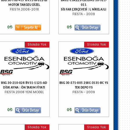
BSG 30-700-417 8V51-6F012-BJ
8A61-15A223-CB5SM3 30-921-
MOTOR TAKOZU DİZEL
011
FİESTA 2008-2018
SİS FAR ÇERÇEVESİ : L NİKELAJLI
FIESTA - 2009
0
0
Stokda Yok
Stokda Yok
BSG 30-210-026 8V51-1125-AD
BSG 30-371-005 2S6C-3531-BC YS
DİSK AYNA : ÖN TAKIM FİYATI
TEK DEPO YS
FIESTA 2008 YENİ MODEL
FIESTA - 2009
0
0
Stokda Yok
Stokda Yok