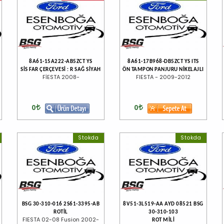
8A61-15A222-AB5ZCT YS
8A61-17B968-DB5ZCT YS ITS
SİS FAR ÇERÇEVESİ : R SAĞ SİYAH
ÖN TAMPON PANJURU NİKELAJLI
FİESTA 2008-
FIESTA - 2009-2012
0
0
Stokda
Stokda
BSG 30-310-016 2S61-3395-AB
8V51-3L519-AA AYD 08521 BSG
ROTİL
30-310-103
FIESTA 02-08 Fusion 2002-
ROT MİLİ