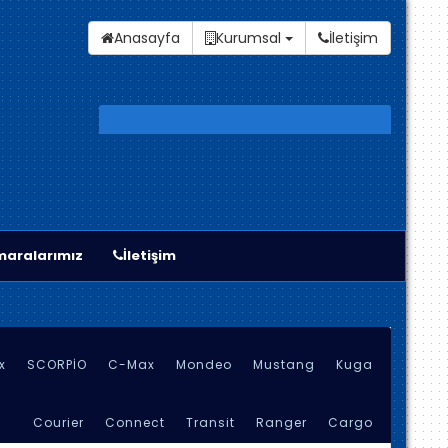
Anasayfa
Kurumsal
İletişim
aralarımız
İletişim
x
SCORPİO
C-Max
Mondeo
Mustang
Kuga
Courier
Connect
Transit
Ranger
Cargo