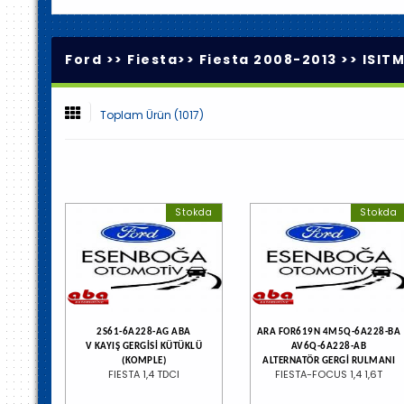
Ford >>
Fiesta
>>
Fiesta 2008-2013
>>
ISIT
Toplam Ürün (1017)
Stokda
Stokda
2S61-6A228-AG ABA
ARA FOR619N 4M5Q-6A228-BA
V KAYIŞ GERGİSİ KÜTÜKLÜ
AV6Q-6A228-AB
(KOMPLE)
ALTERNATÖR GERGİ RULMANI
FIESTA 1,4 TDCI
FIESTA-FOCUS 1,4 1,6T