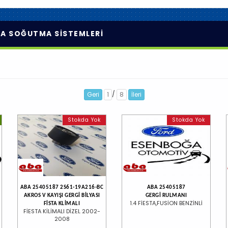
MA SOĞUTMA SİSTEMLERİ
/
Geri
1
8
İleri
Stokda Yok
Stokda Yok
ABA 25405187 2S61-19A216-BC
ABA 25405187
AKROS V KAYIŞI GERGİ BİLYASI
GERGİ RULMANI
1.4 FİESTA,FUSİON BENZİNLİ
FİSTA KLİMALI
FİESTA KİLİMALI DİZEL 2002-
2008