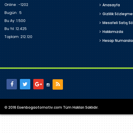
Online : -1202
Anasayfa
Bugün :
5
Gizlilik Sözleşme
Bu Ay :
1.500
Mesafeli Satış S
Bu Yıl :
12.425
Hakkımızda
Toplam :
212.120
Hesap Numarala
© 2016 Esenbogaotomotiv.com Tüm Hakları Saklıdır.