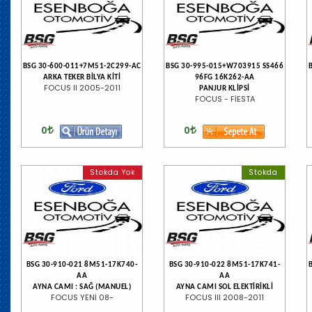
BSG 30-600-011+7M51-2C299-AC
BSG 30-995-015+W703915 SS466
ARKA TEKER BİLYA KİTİ
96FG 16K262-AA
FOCUS II 2005-2011
PANJUR KLİPSİ
FOCUS - FİESTA
0
0
Stokda Yok
Stokda
BSG 30-910-021 8M51-17K740-
BSG 30-910-022 8M51-17K741-
AA
AA
AYNA CAMI : SAĞ (MANUEL)
AYNA CAMI SOL ELEKTİRİKLİ
FOCUS YENİ 08-
FOCUS III 2008-2011