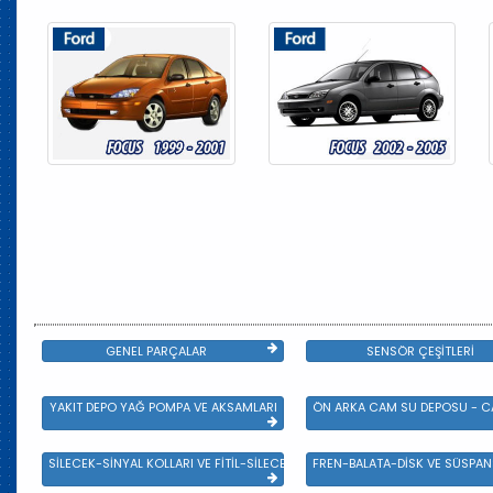
GENEL PARÇALAR
SENSÖR ÇEŞİTLERİ
YAKIT DEPO YAĞ POMPA VE AKSAMLARI
ÖN ARKA CAM SU DEPOSU - CA
SİLECEK-SİNYAL KOLLARI VE FİTİL-SİLECEK ÇEŞİTLERİ
FREN-BALATA-DİSK VE SÜSPA