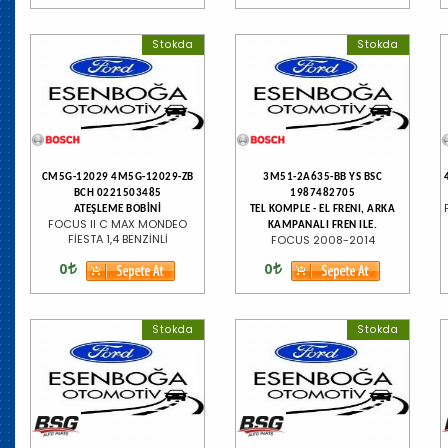
Stokda
Stokda
CM5G-12029 4M5G-12029-ZB
3M51-2A635-BB YS BSC
BCH 0221503485
1987482705
ATEŞLEME BOBİNİ
TEL KOMPLE - EL FRENI, ARKA
FOCUS II C MAX MONDEO
KAMPANALI FREN ILE.
FİESTA 1,4 BENZİNLİ
FOCUS 2008-2014
0
0
Stokda
Stokda