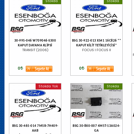
Stokda
Stokda
30-995-046 W709046-S300
BSG 30-922-013 XS41 16C826 **
KAPUT DAYAMA KLİPSİ
KAPUT KİLİT TETİKLEYİCİSİ*
TRANSIT (2006)
FOCUS I FOCUS II
0
0
Stokda Yok
Stokda
BSG 30-465-014 7M5R-7H409-
BSG 30-860-007 4M5T-13A024-
AAB
GA