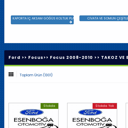
KAPORTA İÇ AKSAM GÖĞÜS KOLTUK PLASTİK VE SAC AKSAM
CİVATA VE SOMUN ÇEŞİTLE
Ford >>
Focus
>>
Focus 2008-2010
>>
TAKOZ VE 
Toplam Ürün (1301)
Stokda
Stokda Yok