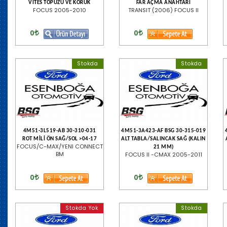
VİTES TOPUZU VE KÖRÜK
FAR AÇMA ANAHTARI
FOCUS 2005-2010
TRANSIT (2006) FOCUS II
0
0
Stokda
Stokda
4M51-3L519-AB 30-310-031
4M51-3A423-AF BSG 30-315-019
ROT MİLİ ÖN SAĞ/SOL >04-17
ALT TABLA/SALINCAK SAĞ (KALIN
FOCUS/C-MAX/YENI CONNECT
21 MM)
BM
FOCUS II -CMAX 2005-2011
0
0
Stokda Yok
Stokda