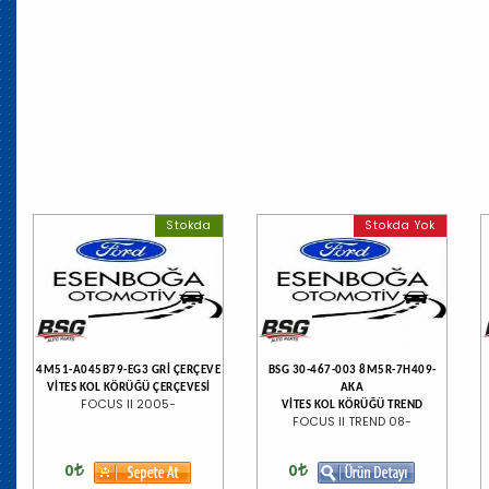
Stokda
Stokda Yok
4M51-A045B79-EG3 GRİ ÇERÇEVE
BSG 30-467-003 8M5R-7H409-
VİTES KOL KÖRÜĞÜ ÇERÇEVESİ
AKA
FOCUS II 2005-
VİTES KOL KÖRÜĞÜ TREND
FOCUS II TREND 08-
0
0