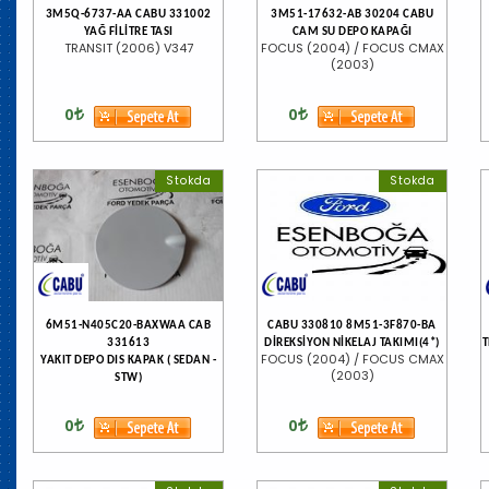
3M5Q-6737-AA CABU 331002
3M51-17632-AB 30204 CABU
YAĞ FİLİTRE TASI
CAM SU DEPO KAPAĞI
TRANSIT (2006) V347
FOCUS (2004) / FOCUS CMAX
(2003)
0
0
Stokda
Stokda
6M51-N405C20-BAXWAA CAB
CABU 330810 8M51-3F870-BA
331613
DİREKSİYON NİKELAJ TAKIMI(4*)
T
FOCUS (2004) / FOCUS CMAX
YAKIT DEPO DIS KAPAK ( SEDAN -
(2003)
STW)
0
0