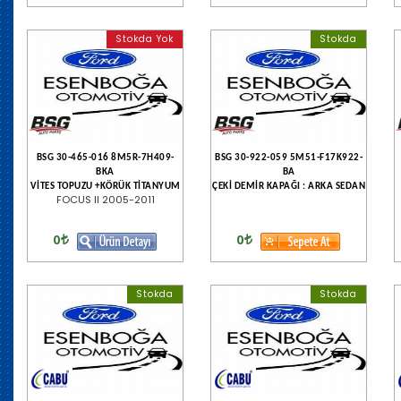
Stokda Yok
Stokda
BSG 30-465-016 8M5R-7H409-
BSG 30-922-059 5M51-F17K922-
BKA
BA
VİTES TOPUZU +KÖRÜK TİTANYUM
ÇEKİ DEMİR KAPAĞI : ARKA SEDAN
FOCUS II 2005-2011
0
0
Stokda
Stokda