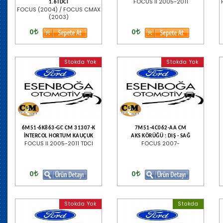
FOCUS II 2005-2011
1.6TDCI
FOCUS (2004) / FOCUS CMAX
(2003)
0
0
Stokda Yok
Stokda Yok
6M51-6K863-GC CM 31307-K
7M51-4C062-AA CM
İNTERCOL HORTUM KAUÇUK
AKS KÖRÜĞÜ : DIŞ - SAĞ
FOCUS II 2005-2011 TDCI
FOCUS 2007-
0
0
Stokda Yok
Stokda