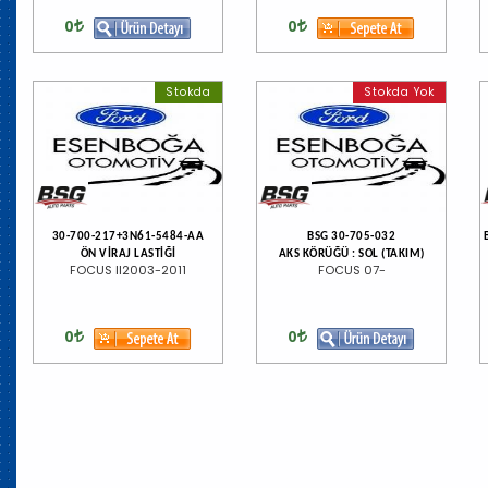
0
0
Stokda
Stokda Yok
30-700-217+3N61-5484-AA
BSG 30-705-032
ÖN VİRAJ LASTİĞİ
AKS KÖRÜĞÜ : SOL (TAKIM)
FOCUS II2003-2011
FOCUS 07-
0
0