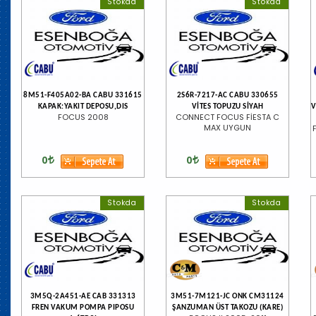
Stokda
Stokda
8M51-F405A02-BA CABU 331615
2S6R-7217-AC CABU 330655
KAPAK:YAKIT DEPOSU,DIS
VİTES TOPUZU SİYAH
V
FOCUS 2008
CONNECT FOCUS FİESTA C
MAX UYGUN
0
0
Stokda
Stokda
3M5Q-2A451-AE CAB 331313
3M51-7M121-JC ONK CM31124
FREN VAKUM POMPA PIPOSU
ŞANZUMAN ÜST TAKOZU (KARE)