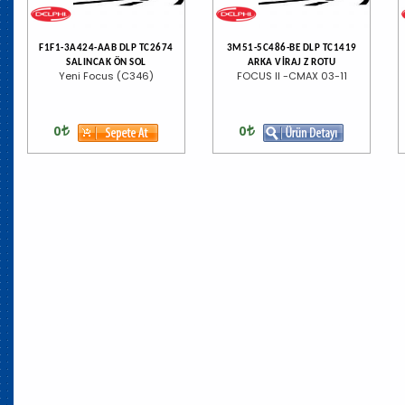
F1F1-3A424-AAB DLP TC2674
3M51-5C486-BE DLP TC1419
SALINCAK ÖN SOL
ARKA VİRAJ Z ROTU
Yeni Focus (C346)
FOCUS II -CMAX 03-11
0
0