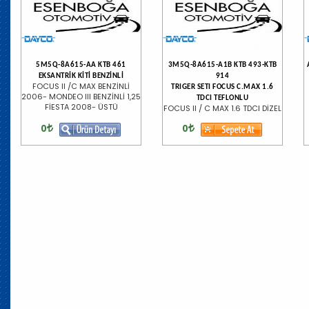
5M5Q-8A615-AA KTB 461
3M5Q-8A615-A1B KTB 493-KTB
EKSANTRİK KİTİ BENZİNLİ
914
FOCUS II /C MAX BENZİNLİ
TRIGER SETI FOCUS C.MAX 1.6
2006- MONDEO III BENZİNLİ 1,25
TDCI TEFLONLU
FİESTA 2008- ÜSTÜ
FOCUS II / C MAX 1.6 TDCI DİZEL
0
0