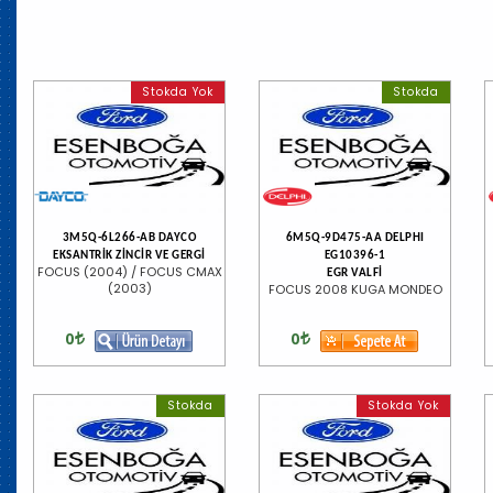
Stokda Yok
Stokda
3M5Q-6L266-AB DAYCO
6M5Q-9D475-AA DELPHI
EKSANTRİK ZİNCİR VE GERGİ
EG10396-1
FOCUS (2004) / FOCUS CMAX
EGR VALFİ
(2003)
FOCUS 2008 KUGA MONDEO
0
0
Stokda
Stokda Yok