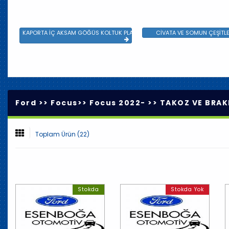
KAPORTA İÇ AKSAM GÖĞÜS KOLTUK PLASTİK VE SAC AKSAM
CİVATA VE SOMUN ÇEŞİTLE
Ford >>
Focus
>>
Focus 2022-
>>
TAKOZ VE BRAK
Toplam Ürün (22)
Stokda
Stokda Yok