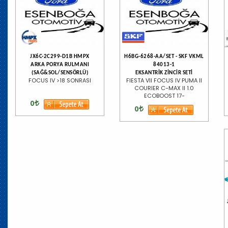
JX6C-2C299-D1B HMPX
H6BG-6268-AA/SET - SKF VKML
ARKA PORYA RULMANI
84013-1
(SAĞ&SOL/SENSÖRLÜ)
EKSANTRİK ZİNCİR SETİ
FOCUS IV >18 SONRASI
FIESTA VII FOCUS IV PUMA II
COURIER C-MAX II 1.0
ECOBOOST 17-
0
0