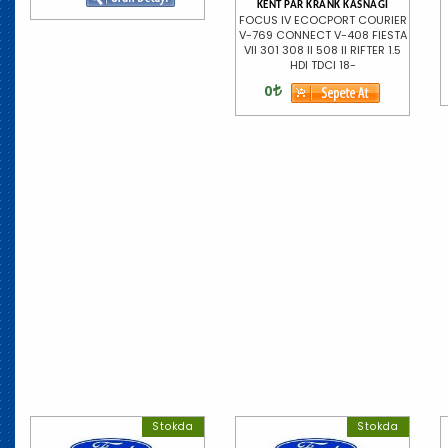
KENT PAR KRANK KASNAĞI
FOCUS IV ECOCPORT COURIER
V-769 CONNECT V-408 FIESTA
VII 301 308 II 508 II RIFTER 1.5
HDI TDCI 18-
0
Stokda
Stokda