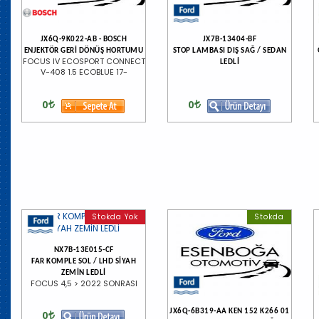
JX6Q-9K022-AB - BOSCH
JX7B-13404-BF
ENJEKTÖR GERİ DÖNÜŞ HORTUMU
STOP LAMBASI DIŞ SAĞ / SEDAN
FOCUS IV ECOSPORT CONNECT
LEDLİ
V-408 1.5 ECOBLUE 17-
0
0
Stokda Yok
Stokda
NX7B-13E015-CF
FAR KOMPLE SOL / LHD SİYAH
ZEMİN LEDLİ
FOCUS 4,5 > 2022 SONRASI
JX6Q-6B319-AA KEN 152 K266 01
0