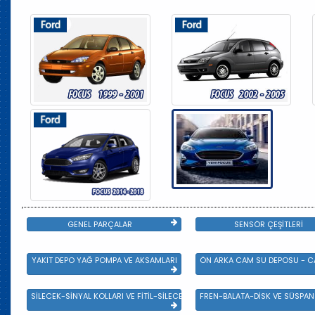
GENEL PARÇALAR
SENSÖR ÇEŞİTLERİ
YAKIT DEPO YAĞ POMPA VE AKSAMLARI
ÖN ARKA CAM SU DEPOSU - CA
SİLECEK-SİNYAL KOLLARI VE FİTİL-SİLECEK ÇEŞİTLERİ
FREN-BALATA-DİSK VE SÜSPA