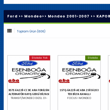
Ford >>
Mondeo
>>
Mondeo 2001-2007
>>
KAPOR
Toplam Ürün (606)
Stokda Yok
Stokda
XS7E-6A228-CC BC ARA FOR626N
1S7Q-6A228-AE ABA 25856203
ALTERNATÖR KAYIŞ GERGİ BİLYASI
TEK BİLYA KANALLI
TRANSIT/MONDEO DIZEL 01-
FOCUS I MONDEO