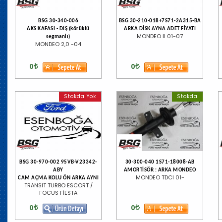
BSG 30-340-006
BSG 30-210-018+7S71-2A315-BA
AKS KAFASI - DIŞ (körüklü
ARKA DİSK AYNA ADET FİYATI
MONDEO II 01-07
segmanlı)
MONDEO 2,0 -04
0
0
Stokda Yok
Stokda
BSG 30-970-002 95VB-V23342-
30-300-040 1S71-18008-AB
ABY
AMORTİSÖR : ARKA MONDEO
MONDEO TDCI 01-
CAM AÇMA KOLU ÖN ARKA AYNI
TRANSIT TURBO ESCORT /
FOCUS FİESTA
0
0