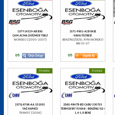
1S7T-14529-AB BSG
1S71-9601-A1B FASE
CAM ACMA DÜĞMESİ TEKLİ
HAVA FİLTRESİ
MONDEO (2000-2007)
BENZİNLİ/DİZEL AYNI MONDEO
BM 01-07
0
0
Stokda
Stokda
2S7Q-6766-AA 331001
2S6G-9K478-BD CABU 330705
YAĞ KAPAĞI
TERMOSTAT YUVASI : BENZİNLİ 02>
TRANSIT (2006)
1,4-1,6 BENZ