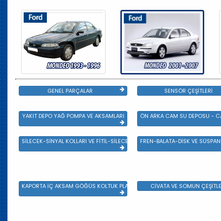
GENEL PARÇALAR
SENSÖR ÇEŞİTLERİ
YAKIT DEPO YAĞ POMPA VE AKSAMLARI
ÖN ARKA CAM SU DEPOSU - CA
SİLECEK-SİNYAL KOLLARI VE FİTİL-SİLECEK ÇEŞİTLERİ
FREN-BALATA-DİSK VE SÜSPA
KAPORTA İÇ AKSAM GÖĞÜS KOLTUK PLASTİK VE SAC AKSAM
CİVATA VE SOMUN ÇEŞİTLE