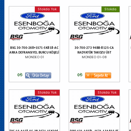
Stokda Yok
Stokda
BSG 30-700-268+1S71-5K818-AC
30-700-273 94BB-8125-CA
ARKA DEFRANSIYEL BURCU KÖŞELİ
RADYATÖR TAKOZU ÜST
MONDEO 01
MONDEO 01-08
0
0
Stokda Yok
Stokda Yok