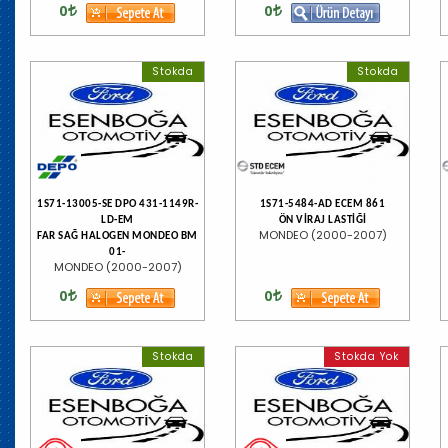
0
0
Stokda
Stokda
1S71-13005-SE DPO 431-1149R-
1S71-5484-AD ECEM 861
LD-EM
ÖN VİRAJ LASTİĞİ
MONDEO (2000-2007)
FAR SAĞ HALOGEN MONDEO BM
01-
MONDEO (2000-2007)
0
0
Stokda
Stokda Yok