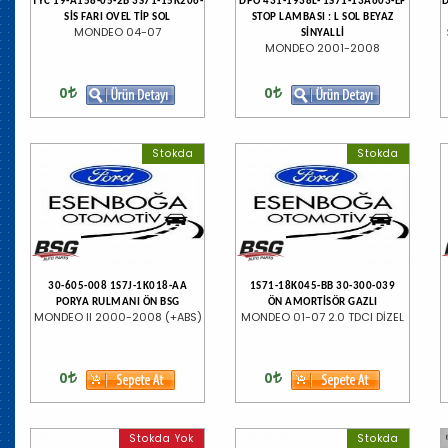
TYC 19-A158-05-2B 3S71-15K206-
DPO 431-1938L- 1S71-13A603-EF
SİS FARI OVEL TİP SOL
STOP LAMBASI : L SOL BEYAZ
MONDEO 04-07
SİNYALLİ
MONDEO 2001-2008
0
0
Stokda
Stokda
30-605-008 1S7J-1K018-AA
1S71-18K045-BB 30-300-039
PORYA RULMANI ÖN BSG
ÖN AMORTİSÖR GAZLI
MONDEO II 2000-2008 (+ABS)
MONDEO 01-07 2.0 TDCI DİZEL
0
0
Stokda Yok
Stokda