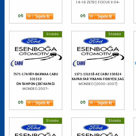
1.4-1.6 ZETEC FOCUS II 04-
0
0
Stokda
Stokda
7S71-17A989-BAXWAA CABU
1S71-13L018-AE CABU 330624
331510
KAPAK:FAR YIKAMA FISKIYESI,SAG
MONDEO (2000-2007)
ÖN TAMPON ÇEKİ KAPAĞI
MONDEO 2007-
0
0
Stokda
Stokda