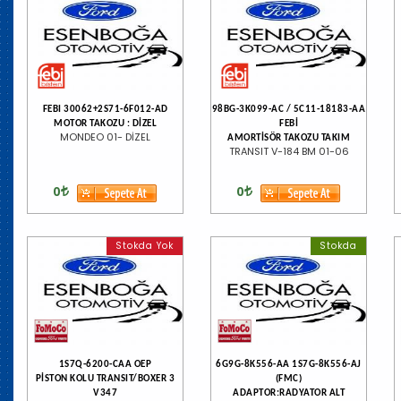
FEBI 30062+2S71-6F012-AD
98BG-3K099-AC / 5C11-18183-AA
MOTOR TAKOZU : DİZEL
FEBİ
MONDEO 01- DİZEL
AMORTİSÖR TAKOZU TAKIM
TRANSIT V-184 BM 01-06
0
0
Stokda Yok
Stokda
1S7Q-6200-CAA OEP
6G9G-8K556-AA 1S7G-8K556-AJ
PİSTON KOLU TRANSIT/BOXER 3
(FMC)
V347
ADAPTOR:RADYATOR ALT