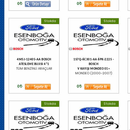
0
0
Stokda
Stokda
4M5J-12405-AA BOSCH
1S7Q-6C301-AA 6PK-2225 -
ATESLEME BUJISI 4*1
BOSCH
TÜM BENZİNLİ ARAÇLAR
V KAYIŞI MONDEO 01>
MONDEO (2000-2007)
0
0
Stokda
Stokda