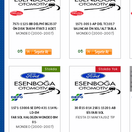
7S7J-1125-BB DELPHİ BG3537
1S71-3051-AP DEL TC1017
ÖN DISK TAKIM FİYATI 2 ADET.
SALINCAK ÖN SOL/ALT TABLA
MONDEO (2000-2007)
MONDEO (2000-2007)
0
0
Stokda
Stokda Yok
1S71-13006-SE DPO 431-1149L-
30-815-014 2S61-15201-AB
LD-EM
SİS FARI SOL
FİESTA 01 MAKYAJSIZ TİP
FAR SOL HALOGEN MONDEO BM
01-
MONDEO (2000-2007)