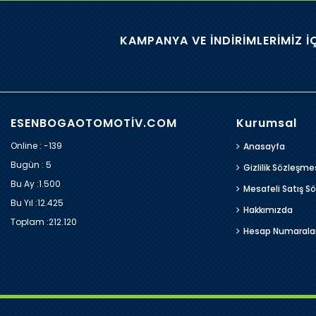
KAMPANYA VE İNDİRİMLERİMİZ İ
ESENBOGAOTOMOTİV.COM
Kurumsal
Online : -139
Anasayfa
Bugün :
5
Gizlilik Sözleşme
Bu Ay :
1.500
Mesafeli Satış S
Bu Yıl :
12.425
Hakkımızda
Toplam :
212.120
Hesap Numarala