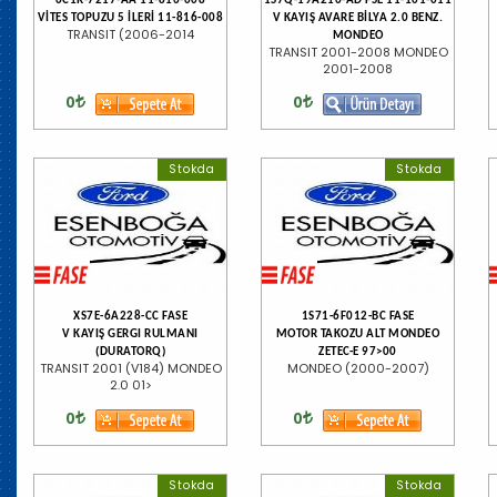
6C1R-7217-AA 11-816-008
1S7Q-19A216-AD FSE 11-101-011
VİTES TOPUZU 5 İLERİ 11-816-008
V KAYIŞ AVARE BİLYA 2.0 BENZ.
TRANSIT (2006-2014
MONDEO
TRANSIT 2001-2008 MONDEO
2001-2008
0
0
Stokda
Stokda
XS7E-6A228-CC FASE
1S71-6F012-BC FASE
V KAYIŞ GERGI RULMANI
MOTOR TAKOZU ALT MONDEO
(DURATORQ)
ZETEC-E 97>00
TRANSIT 2001 (V184) MONDEO
MONDEO (2000-2007)
2.0 01>
0
0
Stokda
Stokda