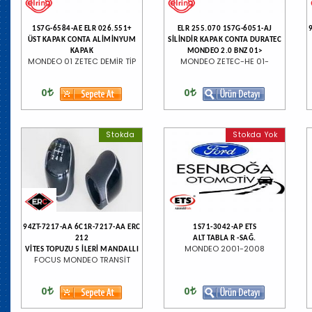
1S7G-6584-AE ELR 026.551+
ELR 255.070 1S7G-6051-AJ
ÜST KAPAK CONTA ALİMİNYUM
SİLİNDİR KAPAK CONTA DURATEC
KAPAK
MONDEO 2.0 BNZ 01>
MONDEO 01 ZETEC DEMİR TİP
MONDEO ZETEC-HE 01-
0
0
Stokda
Stokda Yok
94ZT-7217-AA 6C1R-7217-AA ERC
1S71-3042-AP ETS
212
ALT TABLA R -SAĞ.
MONDEO 2001-2008
VİTES TOPUZU 5 İLERİ MANDALLI
FOCUS MONDEO TRANSİT
0
0