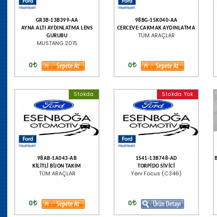
GR3B-13B399-AA
98BG-15K040-AA
AYNA ALTI AYDINLATMA LENS
CERCEVE:CAKMAK AYDINLATMA
TÜM ARAÇLAR
GURUBU
MUSTANG 2015
0
0
Stokda
Stokda Yok
98AB-1A043-AB
1S41-13B748-AD
KİLİTLİ BİJON TAKIM
TORPİDO SİVİCİ
TÜM ARAÇLAR
Yeni Focus (C346)
0
0