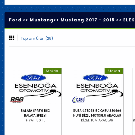
Ford >>
Mustang
>>
Mustang 2017 - 2018
>>
ELE
Toplam Ürün (29)
Stokda
Stokda
BALATA SPREYİ BSG
8U5A-17B068-BC CABU 330666
BALATA SPREYİ
HUNİ DİZEL MOTORLU ARAÇLAR
FİYATI 30 TL
DİZEL TÜM ARAÇLAR
B