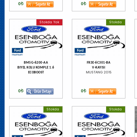
0
0
Stokda Yok
Stokda
BM5G-6200-AA
FR3E-6C301-BA
BIYEL KOLU KOMPLE 1.6
V-KAYISI
MUSTANG 2015
ECOBOOST
0
0
Stokda
Stokda