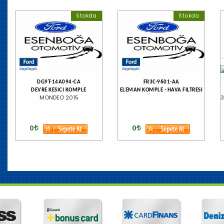
Stokda
Stokda
DG9T-14A094-CA
FR3C-9601-AA
DEVRE KESICI KOMPLE
ELEMAN KOMPLE - HAVA FILTRESI
MONDEO 2015
3
0
0