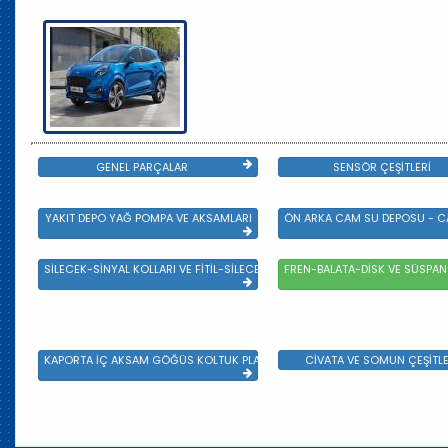
GENEL PARÇALAR
SENSÖR ÇEŞİTLERİ
YAKIT DEPO YAĞ POMPA VE AKSAMLARI
ÖN ARKA CAM SU DEPOSU - CA
SİLECEK-SİNYAL KOLLARI VE FİTİL-SİLECEK ÇEŞİTLERİ
FREN-BALATA-DİSK VE SÜSPA
KAPORTA İÇ AKSAM GÖĞÜS KOLTUK PLASTİK VE SAC AKSAM
CİVATA VE SOMUN ÇEŞİTLE