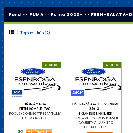
Ford >>
PUMA
>>
Puma 2020-
>>
FREN-BALATA-D
Toplam Ürün (2)
Stokda
Stokda
H6BG-6714-BA
H6BG-6268-AA/SET - SKF VKML
FILTRE KOMPLE - YAĞ
84013-1
FOCUS/CONNECT/FIESTA/PUMA
EKSANTRİK ZİNCİR SETİ
1.0 ECOBOST 18-
FIESTA VII FOCUS IV PUMA II
COURIER C-MAX II 1.0
ECOBOOST 17-
0