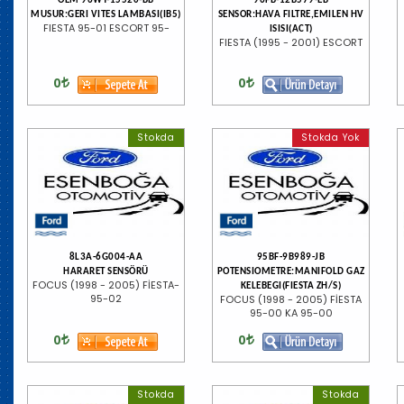
OEM 96WT-15520-BB
96FB-12B579-EB
MUSUR:GERI VITES LAMBASI(IB5)
SENSOR:HAVA FILTRE,EMILEN HV
FIESTA 95-01 ESCORT 95-
ISISI(ACT)
FIESTA (1995 - 2001) ESCORT
0
0
Stokda
Stokda Yok
8L3A-6G004-AA
95BF-9B989-JB
HARARET SENSÖRÜ
POTENSIOMETRE:MANIFOLD GAZ
FOCUS (1998 - 2005) FİESTA-
KELEBEGI(FIESTA ZH/S)
95-02
FOCUS (1998 - 2005) FİESTA
95-00 KA 95-00
0
0
Stokda
Stokda