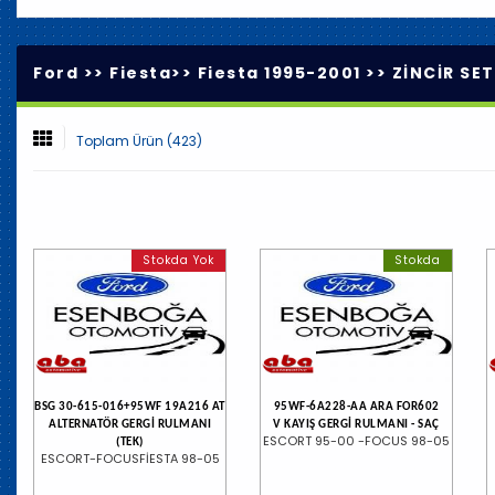
Ford >>
Fiesta
>>
Fiesta 1995-2001
>>
ZİNCİR SE
Toplam Ürün (423)
Stokda Yok
Stokda
BSG 30-615-016+95WF 19A216 AT
95WF-6A228-AA ARA FOR602
ALTERNATÖR GERGİ RULMANI
V KAYIŞ GERGİ RULMANI - SAÇ
ESCORT 95-00 -FOCUS 98-05
(TEK)
ESCORT-FOCUSFİESTA 98-05