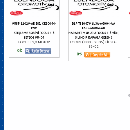
988F-12029-AD DEL CE20044-
DLP TS10479 8L3A-6G004-AA
12B1
F65F-6G004-AB
ATEŞLEME BOBİNİ FOCUS 1.6
HARARET MUSURU FOCUS 1.6 98>(
ZETEC-S 98>04
SILINDIR KAPAGA GELEN )
FOCUS I 2,0 MOTOR
FOCUS (1998 - 2005) FİESTA-
95-02
0
0