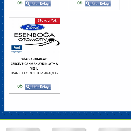
0
0
Stokda Yok
98AG-15K040-AD
CERCEVE:CAKMAK AYDINLATMA
YEŞİL
TRANSIT FOCUS TÜM ARAÇLAR
0