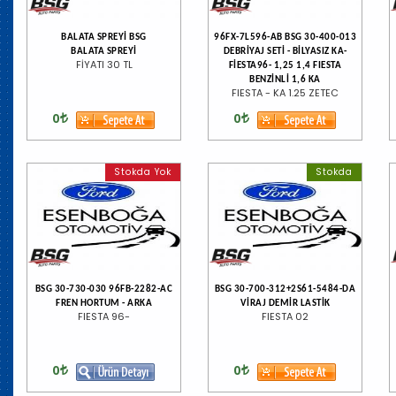
BALATA SPREYİ BSG
96FX-7L596-AB BSG 30-400-013
BALATA SPREYİ
DEBRİYAJ SETİ - BİLYASIZ KA-
FİYATI 30 TL
FİESTA96- 1,25 1,4 FIESTA
BENZİNLİ 1,6 KA
FIESTA - KA 1.25 ZETEC
0
0
Stokda Yok
Stokda
BSG 30-730-030 96FB-2282-AC
BSG 30-700-312+2S61-5484-DA
FREN HORTUM - ARKA
VİRAJ DEMİR LASTİK
FIESTA 96-
FIESTA 02
0
0