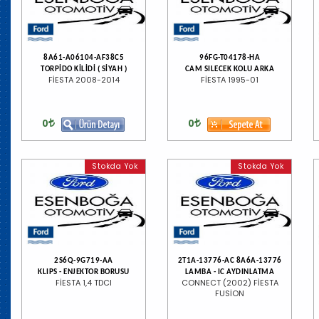
8A61-A06104-AF38C5
96FG-T04178-HA
TORPİDO KİLİDİ ( SİYAH )
CAM SILECEK KOLU ARKA
FİESTA 2008-2014
FİESTA 1995-01
0
0
Stokda Yok
Stokda Yok
2S6Q-9G719-AA
2T1A-13776-AC 8A6A-13776
KLIPS - ENJEKTOR BORUSU
LAMBA - IC AYDINLATMA
FİESTA 1,4 TDCI
CONNECT (2002) FİESTA
FUSİON