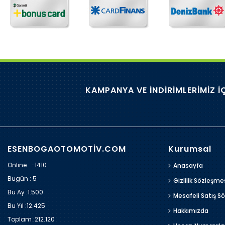
KAMPANYA VE İNDİRİMLERİMİZ İ
ESENBOGAOTOMOTİV.COM
Kurumsal
Online : -1410
Anasayfa
Bugün :
5
Gizlilik Sözleşme
Bu Ay :
1.500
Mesafeli Satış S
Bu Yıl :
12.425
Hakkımızda
Toplam :
212.120