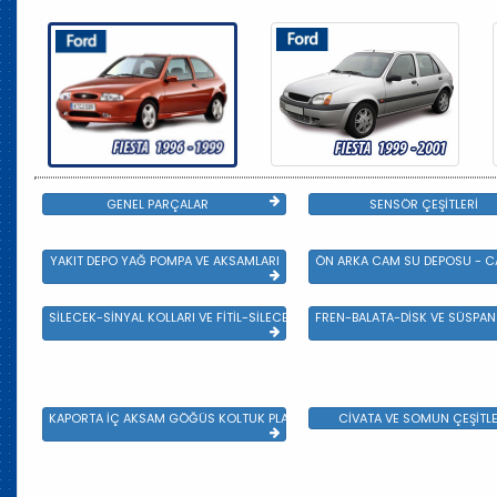
GENEL PARÇALAR
SENSÖR ÇEŞİTLERİ
YAKIT DEPO YAĞ POMPA VE AKSAMLARI
ÖN ARKA CAM SU DEPOSU - CA
SİLECEK-SİNYAL KOLLARI VE FİTİL-SİLECEK ÇEŞİTLERİ
FREN-BALATA-DİSK VE SÜSPA
KAPORTA İÇ AKSAM GÖĞÜS KOLTUK PLASTİK VE SAC AKSAM
CİVATA VE SOMUN ÇEŞİTLE