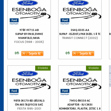
978F-9F715-AB
3S4Q-6505-AA
SUPAP:BY-PASS,EMME
SUPAP - EGZOST,LYNX DIZEL 1 8 TC
R
TRANSIT CONNECT (2002)
MANIFOLD,HAVA
FOCUS (1998 - 2005)
0
0
Stokda
Stokda
96FB-3K170-BD (BİLYALI)
7M5G-8K556-AC
ÖN AKS TAŞIYICISI SAĞ
ADAPTOR - SU CIKISI
FİESTA 1995-2001
KONNEKTORU, PLASTIK, ZETEC 1.6