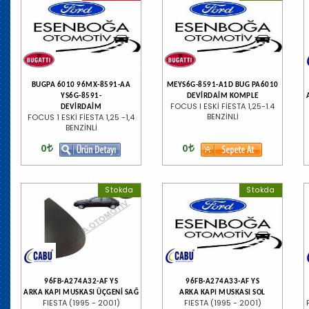
BUGPA 6010 96MX-8591-AA
MEYS6G-8591-A1D BUG PA6010
YS6G-8591-
DEVİRDAİM KOMPLE
FOCUS I ESKİ FİESTA 1,25-1.4
DEVİRDAİM
BENZİNLİ
FOCUS 1 ESKİ FİESTA 1,25 -1,4
BENZİNLİ
0
0
Stokda
Stokda
96FB-A274A32-AF YS
96FB-A274A33-AF YS
ARKA KAPI MUSKASI ÜÇGENİ SAĞ
ARKA KAPI MUSKASI SOL
FIESTA (1995 - 2001)
FIESTA (1995 - 2001)