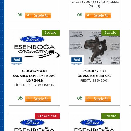
FOCUS (2004) / FOCUS CMAX
(2003)
0
0
Stokda
Stokda
89FB-A26224-BD
96FB-3K170-BD
SAĞ ARKA KAPI CAMI (KIZAĞ
ÖN AKS TAŞIYICISI SAĞ
FİESTA 1995-2001
İLE/RENKLİ)
FİESTA 1995-2002 KADAR
0
0
Stokda Yok
Stokda