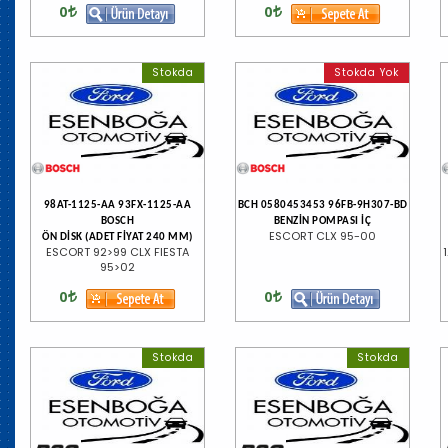
0
0
Stokda
Stokda Yok
98AT-1125-AA 93FX-1125-AA
BCH 0580453453 96FB-9H307-BD
BOSCH
BENZİN POMPASI İÇ
ESCORT CLX 95-00
ÖN DİSK (ADET FİYAT 240 MM)
ESCORT 92>99 CLX FIESTA
95>02
0
0
Stokda
Stokda