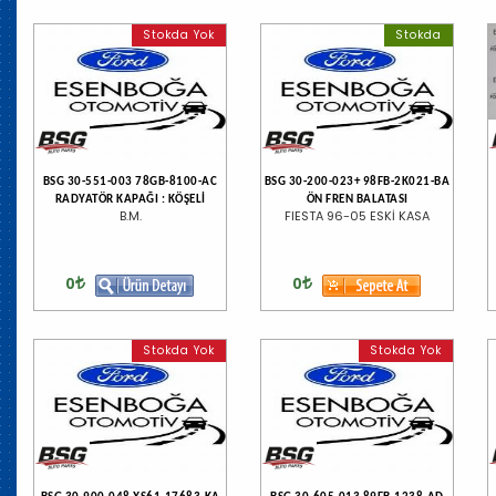
Stokda Yok
Stokda
BSG 30-551-003 78GB-8100-AC
BSG 30-200-023+ 98FB-2K021-BA
RADYATÖR KAPAĞI : KÖŞELİ
ÖN FREN BALATASI
B.M.
FIESTA 96-05 ESKİ KASA
0
0
Stokda Yok
Stokda Yok