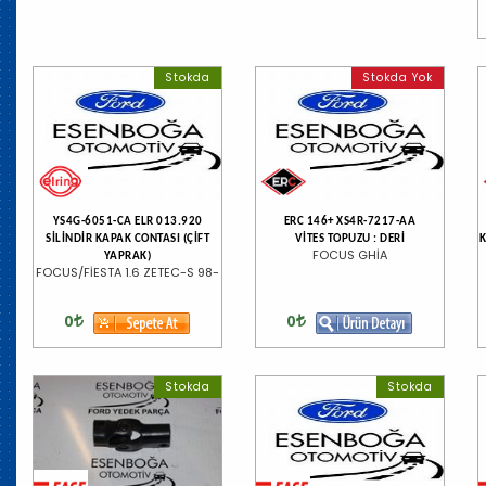
Stokda
Stokda Yok
YS4G-6051-CA ELR 013.920
ERC 146+ XS4R-7217-AA
SİLİNDİR KAPAK CONTASI (ÇİFT
VİTES TOPUZU : DERİ
K
FOCUS GHİA
YAPRAK)
FOCUS/FİESTA 1.6 ZETEC-S 98-
0
0
Stokda
Stokda