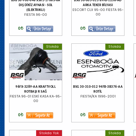
BSG 30-900-048 XS61-17683-KA
BSG 30-605-013 89FB-1238-AD
DIŞ DİKİZ AYNASI - SOL
ARKA TEKER BİLYASI
ESCORT CLX 95-00 FİESTA 95-
(ELEKTRIKLI)
00
FIESTA 96-00
0
0
Stokda
Stokda
96FX-3289-AA KRAFTVOLL
BSG 30-310-012 94FB-3B376-AA
ROTBAŞI R SAĞ
ROTİL
FIESTA 96-01 ESKİ KASA KA-95-
FIESTA/KA 1996-2001
00
0
0
Stokda Yok
Stokda