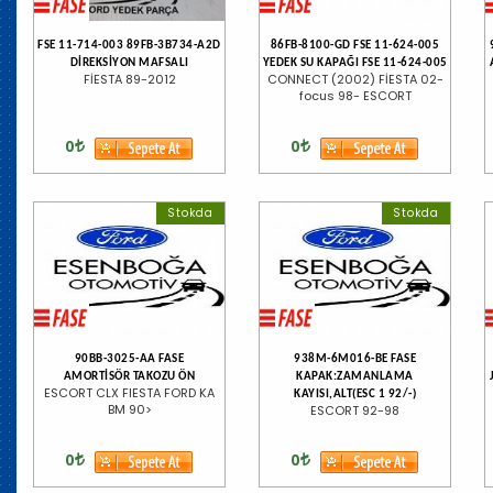
FSE 11-714-003 89FB-3B734-A2D
86FB-8100-GD FSE 11-624-005
DİREKSİYON MAFSALI
YEDEK SU KAPAĞI FSE 11-624-005
FİESTA 89-2012
CONNECT (2002) FİESTA 02-
focus 98- ESCORT
0
0
Stokda
Stokda
90BB-3025-AA FASE
938M-6M016-BE FASE
AMORTİSÖR TAKOZU ÖN
KAPAK:ZAMANLAMA
ESCORT CLX FIESTA FORD KA
KAYISI,ALT(ESC 1 92/-)
BM 90>
ESCORT 92-98
0
0